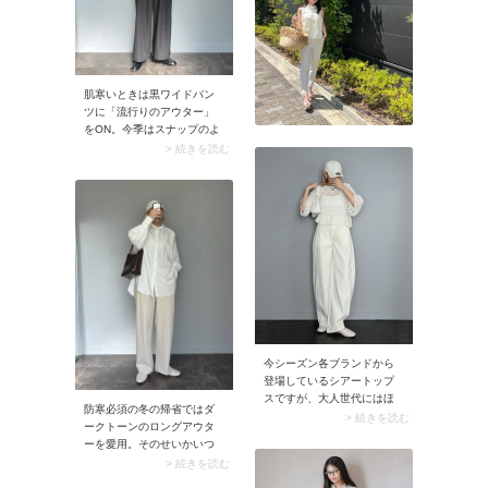
肌寒いときは黒ワイドパン
ツに「流行りのアウター」
をON。今季はスナップのよ
うなコクーンジャケットや
> 続きを読む
ジップアップブルゾンが人
気。羽織るだけでコーデが
おしゃれ見えしますよ。
今シーズン各ブランドから
登場しているシアートップ
スですが、大人世代にはほ
防寒必須の冬の帰省ではダ
んのり甘めのデザインが着
> 続きを読む
ークトーンのロングアウタ
回しやすくておすすめ。イ
ーを愛用。そのせいかいつ
ンナーのキャミソールとパ
も地味な服装になりがちと
> 続きを読む
ンツも合わせてオールホワ
お悩みなら、軽やかに見え
イトでまとめれば、軽やか