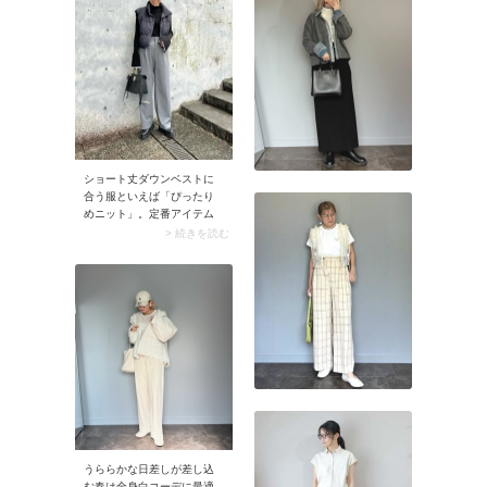
に奥行き感を演出。ボーダ
ートップスで気になるのっ
ぺり見えを解消して、フェ
ミニンなムードも醸し出し
ます。
ショート丈ダウンベストに
合う服といえば「ぴったり
めニット」。定番アイテム
ですが、今シーズン流行り
> 続きを読む
のフレアスリーブを選ぶと
トレンド感がグンとアップ
しますよ。 コーデはワイド
パンツ合わせがおすすめ。
加えてトップスインして着
こなすとバランスが整いま
す。
うららかな日差しが差し込
む春は全身白コーデに最適