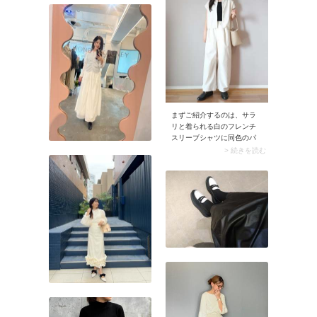
るオフホワイトのコーデュ
な印象に。
ロイパンツを選んでみまし
ょう。UNIQLO（ユニクロ）
のコーデュロイパンツは柔
らかく保温性が高いのに、
きちんと見えするからお出
かけシーンにも大活躍しま
す。
まずご紹介するのは、サラ
リと着られる白のフレンチ
スリーブシャツに同色のパ
ンツを合わせたスタイル。
> 続きを読む
インナーの黒カットソーで
引き締めることで、軽やか
さの中に程よいメリハリ感
をプラス。白のクリーンな
爽やかさとモノトーンなら
ではのシャレ感を同時に味
わえる、大人の夏にぴった
りな着こなしです。