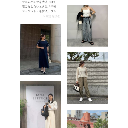
プではノースリーブワンピ
デニムパンツを大人っぽく
ースにライトなブルゾンを
着こなしたいときは「半袖
羽織って、6月にぴったりな
ジャケット」を投入。タン
スタイリングに仕上げてい
クトップやキャミソールに
> 続きを読む
ます。とはいえ遊園地はた
ガバッと羽織るだけでおし
くさん歩くので、足元は歩
ゃれな大人カジュアルに。
きやすい靴がマスト。モデ
いつものデニムが今どきの
ルさんはシルバーのスニー
ルックスに決まりますよ。
カーでおしゃれな足元コー
デに。またハンドバッグに
も斜め掛けにもなるバッグ
は、きれいめにもカジュア
ルにも即対応できる優れも
の。動きやすさ重視の遊園
地コーデで重宝しますよ。