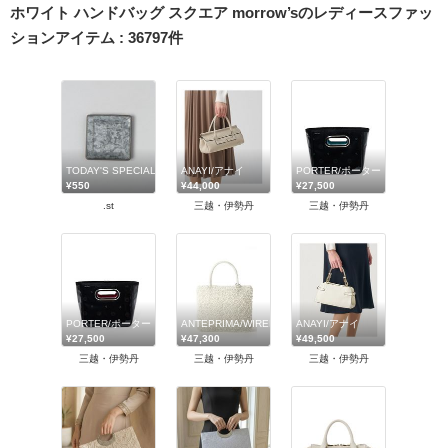
ホワイト ハンドバッグ スクエア morrow’sのレディースファッ
ションアイテム
:
36797
件
TODAY'S SPECIAL
ANAYI/アナイ
PORTER/ポーター
¥550
¥44,000
¥27,500
.st
三越・伊勢丹
三越・伊勢丹
PORTER/ポーター
ANTEPRIMA/WIREBAG (Women)/アンテプリマ/ワイヤ
ANAYI/アナイ
¥27,500
¥47,300
¥49,500
三越・伊勢丹
三越・伊勢丹
三越・伊勢丹