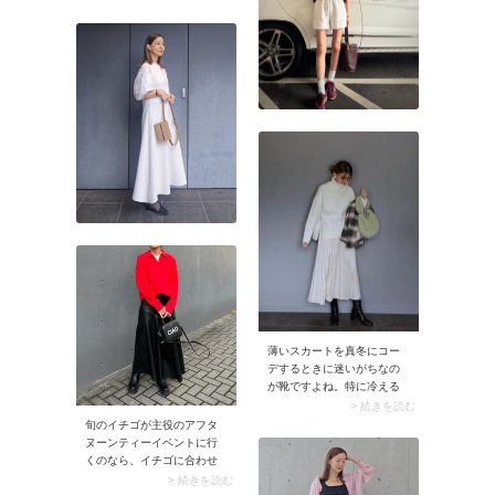
ンとアップ。また淡色・濃
色どちらのデニムにも合い
ますよ。
薄いスカートを真冬にコー
デするときに迷いがちなの
が靴ですよね。特に冷える
足元には、ブーツを合わせ
> 続きを読む
て程よいボリューム感を出
旬のイチゴが主役のアフタ
すのがおすすめです。しっ
ヌーンティーイベントに行
かり足元の温感をアップし
くのなら、イチゴに合わせ
てくれるうえに、薄いスカ
て「赤」を着るのがおすす
> 続きを読む
ートとトップスとのバラン