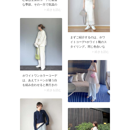
な季節。その一方で気温の
変化も激しいので、白アウ
> 続きを読む
ターでコーデを仕上げまし
ょう。アウターの下にニッ
トやプルオーバーなど、気
温に合うトップスを着込め
ば体温調節が自由自在。合
わせるボトムはスカートよ
まずご紹介するのは、ホワ
りパンツの方が可愛らしく
イトコーデ×ホワイト靴のス
なりすぎず、爽やかに仕上
タイリング。同じ色合いな
がります。
ので、合わせるだけでおし
> 続きを読む
ゃれに見える、失敗知らず
な組み合わせです。特にロ
ング丈ボトムスのときは、
つま先まで同じカラーで統
一することで脚長効果がア
ホワイトワンカラーコーデ
ップ！ ホワイトコーデのス
は、あえてトーンが違う白
タイルアップにも白い靴は
を組み合わせると奥行きの
おすすめですよ。
あるスタイリングに。例え
> 続きを読む
ばアイボリーとクリアなホ
ワイトをMIXすると、単色だ
けのコーデに表情が生まれ
スタイリッシュ度がアップ
します。まったく違う色を
合わせる以外にも、こうい
ったすごく近い色同士を組
み合わせるのも装いが新鮮