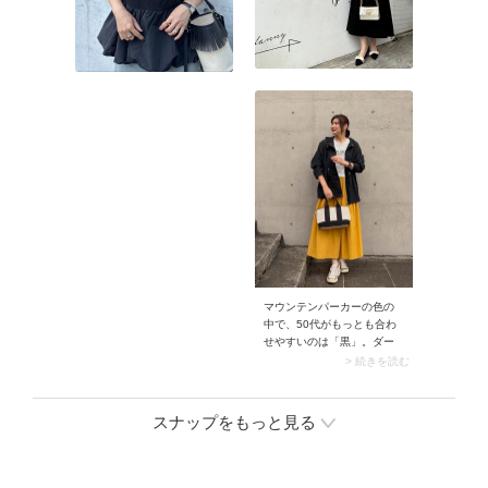
マウンテンパーカーの色の
中で、50代がもっとも合わ
せやすいのは「黒」。ダー
クカラーで取り入れること
> 続きを読む
でマウンテンパーカーのカ
ジュアル感が抑えられ、大
人っぽく着こなせます。加
スナップをもっと見る
えておすすめなのが、フレ
アシルエットやボリューム
袖のデザインを選ぶこと。
きれいめ感がグンとアップ