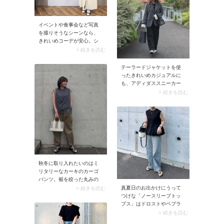
イベントや食事会など写真
を撮りそうなシーンなら、
きれいめコーデが安心。シ
ャツ×ロングスカートを使っ
> 続きを読む
てオールホワイトに仕上げ
てみるのがおすすめです。
テーラードジャケットを使
顔周りが明るく見えるのは
ったきれいめカジュアルに
もちろん、きちんとした印
も、アディダススニーカー
象を残せます。
がマッチします。すっきり
> 続きを読む
したデザインのスニーカー
は、オフィスカジュアルで
も取り入れやすいですよ。
秋冬に取り入れたいのはミ
リタリーなカーキのカーゴ
パンツ。裾を絞った丸みの
あるシルエットのパンツな
真夏日のお出かけにうって
> 続きを読む
ので、トップスはフィット
つけな「ノースリーブトッ
感のあるデザインが正解で
プス」はドロストやペプラ
す。スナップのようなチュ
ムなど、ウエストまわりを
> 続きを読む
ール重ねカットソーなど、
絞ったデザインがおすすめ