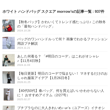
し、マウンテンパーカーの
コーデがラフになりすぎず
タウンユースに馴染みます
ホワイト ハンドバッグ スクエア morrow’sの記事一覧
:
937
件
よ。
【秋冬バッグ】かわいくてトレンド感たっぷり♪ この秋冬
の「最旬ハンドバッグ」
2024.10.28
バッグのワンハンドルって何？ 画像でわかるファッション
用語プチ解説
2024.11.21
あした何着る？ 「#明日のコーデ」はこれがオシャレ
♪【11月4日秋】
2024.11.03
【毎日更新】明日のコーデで悩まない！ マネするだけのお
しゃれ服装アイデア【1月26日冬】
2026.01.25
【40代50代】春バッグ、何を買えばいいかわからない人
に！ おすすめアイテム（2/27号）
2025.02.27
プチプラなのに大人きれいめ♪ ur’s（ユアーズ）イチオシ