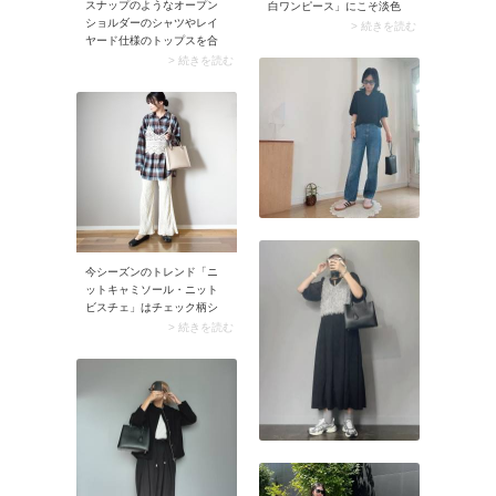
スナップのようなオープン
白ワンピース」にこそ淡色
ショルダーのシャツやレイ
デニムパンツが似合いま
> 続きを読む
ヤード仕様のトップスを合
す。透け見えを気にせず安
わせれば、短めパンツが大
心して着こなせる上に、今
> 続きを読む
人っぽい印象に。鮮度の高
どきのレイヤードコーデが
いトップスにモード感があ
即完成。また明るい色のワ
るため、バミューダパンツ
ンピースとパンツの組み合
をスタイリッシュに着こな
わせなら重ね着しても重た
せます。
く見えず、春らしいファッ
ションに決まりますよ。
今シーズンのトレンド「ニ
ットキャミソール・ニット
ビスチェ」はチェック柄シ
ャツと相性バツグン。上に
> 続きを読む
重ねるだけでベーシックな
シャツに鮮度が加わり、今
どきのルックスに。ゆるっ
とリラクシーなレイヤード
スタイルを演出します。