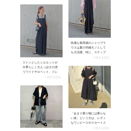
めです。 例えば赤のニット
スもまとめてくれるんで
を選んでみては。レザーの
す。
ロングフレアスカートを合
わせればクールなムードに
仕上がり、赤トップスを大
人っぽく着こなせます。
快適な着用感のシャツブラ
ウスは夏の羽織モノとして
も大活躍。特に、スナップ
のようなきれい色のアイテ
> 続きを読む
ムをブラックコーデの差し
ストンとしたシルエットが
色として羽織るのはおすす
今季らしく大人っぽさの漂
めの着こなし方です♪
うワイドサロペット。ドレ
ープ感のあるきれいめな印
> 続きを読む
象のサロペットには、中に
着るトップスもタイトフィ
ットのきれいめアイテムを
選ぶのがベスト。さりげな
いカットアウトが目を引く5
分袖トップスならバランス
◎です。
「あまり乗り物には乗らな
い派」という方は、レディ
なワンピースやスカートス
タイルでもOKです。スナッ
> 続きを読む