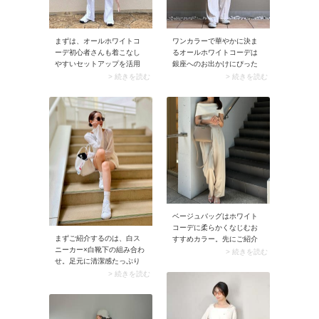
ワンカラーで華やかに決ま
まずは、オールホワイトコ
るオールホワイトコーデは
ーデ初心者さんも着こなし
銀座へのお出かけにぴった
やすいセットアップを活用
り。ニット×ワイドパンツで
したスタイリングをご紹
> 続きを読む
> 続きを読む
シンプルにまとめつつ、キ
介。サッと着るだけで決ま
ャップやスニーカーでカジ
るセットアップを使えば、
ュアルさをプラス。きれい
誰でもおしゃれな着こなし
めとラフさのミックスが大
がカンタンに実現します！
人の余裕を感じさせます。
このとき、コーデの爽やか
さをアップしてくれるシル
バーアクセサリーや、さり
げなくアクセントになるパ
ステルカラー小物を添える
のが40代におすすめです。
ベージュバッグはホワイト
コーデに柔らかくなじむお
まずご紹介するのは、白ス
すすめカラー。先にご紹介
ニーカー×白靴下の組み合わ
した白バッグと黒バッグの
> 続きを読む
せ。足元に清潔感たっぷり
中間的存在で、洗練感をキ
なホワイトを持ってくるこ
ープしつつ程よく着こなし
> 続きを読む
とで、コーデ全体がクリー
のアクセントになってくれ
ンに仕上がります。同じ色
ます。
だからこそなじみやすく、
合わせやすいのも嬉しいポ