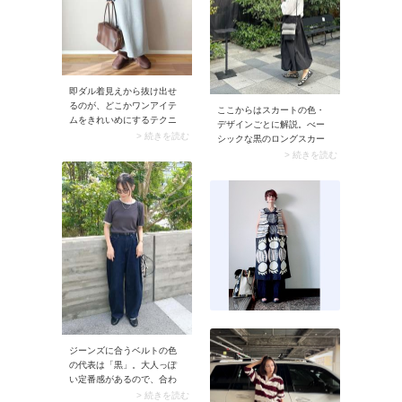
になるのでおすすめです。
即ダル着見えから抜け出せ
るのが、どこかワンアイテ
ここからはスカートの色・
ムをきれいめにするテクニ
デザインごとに解説。べー
ック。スナップではポロカ
> 続きを読む
シックな黒のロングスカー
ラーのリブニットを合わせ
トを春に取り入れるときは
> 続きを読む
ることで、ムートンブーツ
「明るい色のトップス」を
のカジュアル感を程よく中
合わせましょう。スナップ
和。さらにスカーフを腰巻
のようなベージュのスウェ
きしたりバッグをレザーに
ットや白ブラウスならムー
したりと、上品な小物使い
ドが一変。重たく見えやす
でスタイリング全体をきれ
い黒ロングスカートがスッ
いめにシフトさせていま
キリ決まります。
す。そのほかボトムできれ
いめ要素を取り入れたいと
きは、センタープレスパン
ツや素材にツヤがあるもの
を選ぶと◎です。
ジーンズに合うベルトの色
の代表は「黒」。大人っぽ
い定番感があるので、合わ
せるだけできちんと感がグ
> 続きを読む