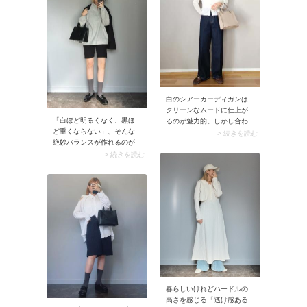
イントです。
白のシアーカーディガンは
クリーンなムードに仕上が
「白ほど明るくなく、黒ほ
るのが魅力的。しかし合わ
ど重くならない」、そんな
せるインナーの着丈や色に
> 続きを読む
絶妙バランスが作れるのが
よってはせっかくのシアー
グレーの靴下です。控えめ
感が生かしきれず、うまく
> 続きを読む
な存在感なのに、ちゃんと
着こなせないこともありま
コーデを引き締めてくれま
すよね。インナー選びに迷
す。スタイリングから浮き
ったら、同色の白キャミソ
にくいカラーなので、迷っ
ール・タンクトップがベス
た日はグレーを選んでおく
トな選択。深い色味のワイ
と間違いありません。なお
ドデニムパンツを合わせて
ソックスはもちろん、タイ
大人カジュアルに仕上げま
ツで取り入れてもOKです
しょう。
よ。
春らしいけれどハードルの
高さを感じる「透け感ある