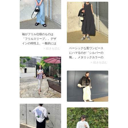
女性らしいアイテムを選ぶ
です。これなら裾を出した
と大人エレガントにまとま
ままでOK！ 涼しくて女性ら
ります。
しいデニムパンツコーデが
楽しめます。
袖がフリル仕様のものは
「フリルスリーブ」。デザ
インの特性上、一般的には
半袖で取り入れられていま
ベーシックな黒ワンピース
> 続きを読む
す。甘くガーリーな雰囲気
にハマるのが「シルバーの
の服ですが、カジュアルに
靴」。メタリックカラーの
着こなすのが今の人気スタ
足元がコーデに映え、スタ
> 続きを読む
イルです。
イリッシュなムードを醸し
出します。黒×シルバーのク
ールな大人配色が特にハマ
るのが春夏シーズン。ワン
ピースが甘くなりすぎず、
ハンサムなルックスに決ま
ります。