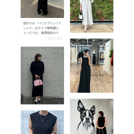
流行りの「バックプリントT
シャツ」はライブ参戦服に
うってつけ。座席指定のラ
イブであれば、スカート合
> 続きを読む
わせでもOKですよ。お気に
入りのスカートを穿けば気
分も上がりそうですね。