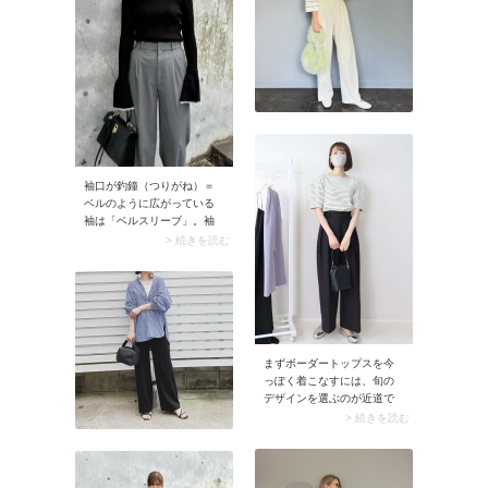
袖口が釣鐘（つりがね）＝
ベルのように広がっている
袖は「ベルスリーブ」。袖
口に対して二の腕～ひじ下
> 続きを読む
あたりまではぴったりとし
ており、メリハリを強調す
るシルエットです。デザイ
ンの特性上、生地の伸縮性
が欠かせないため、ニット
で取り入れるのが一般的。
まずボーダートップスを今
っぽく着こなすには、旬の
デザインを選ぶのが近道で
す。今季であれば「ボリュ
> 続きを読む
ーム袖・パフスリーブ」の
ボーダートップスがおすす
め。ふわりと膨らんだ袖が
視線を集めると共にコーデ