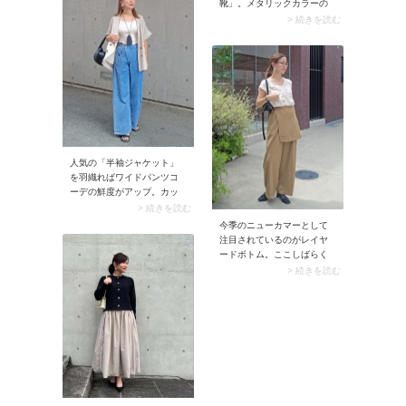
靴」。メタリックカラーの
もちろん、きちんとした印
足元がコーデに映え、スタ
> 続きを読む
象を残せます。
イリッシュなムードを醸し
出します。黒×シルバーのク
ールな大人配色が特にハマ
るのが春夏シーズン。ワン
ピースが甘くなりすぎず、
ハンサムなルックスに決ま
ります。
人気の「半袖ジャケット」
を羽織ればワイドパンツコ
ーデの鮮度がアップ。カッ
チリしたアウターが縦長シ
> 続きを読む
ルエットを強調して、ワイ
今季のニューカマーとして
ドパンツがスッキリまとま
注目されているのがレイヤ
ります。さらに気になる二
ードボトム。ここしばらく
の腕をすっぽりカバーして
レイヤードコーデのブーム
> 続きを読む
くれるので、50代の夏コー
が続いていますが、これ1枚
デに役立ちますよ。
でボトムの重ね着が完成す
るんです！ トレンドを取り
入れつつ簡単に着こなした
い方にイチ押しのアイテム
です。