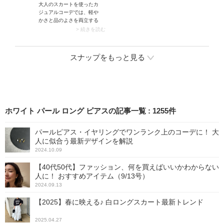
大人のスカートを使ったカ
ジュアルコーデでは、軽や
かさと品のよさを両立する
のがポイント。さらに50代
> 続きを読む
は体型カバーも狙えればパ
ーフェクトです。そこでお
すすめなのがカーディガン×
スナップをもっと見る
ボリュームスカートの組み
合わせ。その際カーディガ
ンの前を留めて着こなすと
上半身がコンパクトにまと
まり、全身のバランスが整
います。フレアスカートや
ギャザースカートもスッキ
ホワイト パール ロング ピアスの記事一覧
:
1255
件
リ着こなせますよ。
パールピアス・イヤリングでワンランク上のコーデに！ 大
人に似合う最新デザインを解説
2024.10.09
【40代50代】ファッション、何を買えばいいかわからない
人に！ おすすめアイテム（9/13号）
2024.09.13
【2025】春に映える♪ 白ロングスカート最新トレンド
2025.04.27