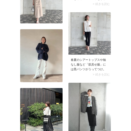
りと合わせるのがおすす
> 続きを読む
め。上下をプレーンにまと
めたら、ハットや靴で遊び
を効かせて秋らしさと鮮度
をプラスしましょう。リッ
チな小物使いが映えるのは
カジュアルなデニムスタイ
ルだからこそ。
春夏のシアートップスや袖
なし服など「肌見せ服」に
は黒パンツがうってつけ。
クリーンなパンツがコーデ
> 続きを読む
を引き締め、大人っぽい装
いに。トップスの露出感を
軽減しながら、全身のバラ
ンスが整います。