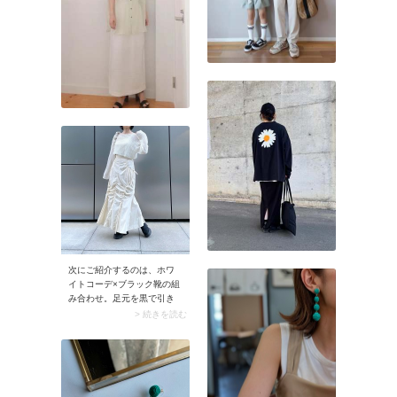
ーンな白シャツは最適。タ
ックワイドパンツとシンプ
ルに合わせるだけでバラン
スよく仕上がります。
次にご紹介するのは、ホワ
イトコーデ×ブラック靴の組
み合わせ。足元を黒で引き
締めると、洗練感たっぷり
> 続きを読む
なホワイトコーデが少しモ
ードにシフトします。ダー
クカラーを足元に投入する
ことで、着こなしにメリハ
リを作ることが可能。また