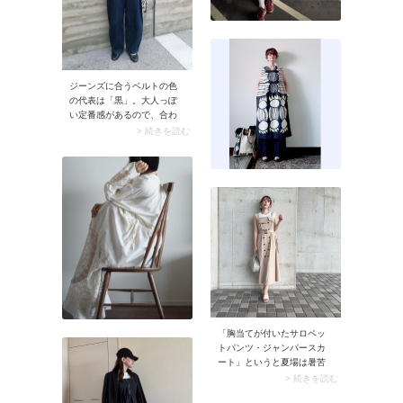
と合わせればキリリとモー
ドに、淡色と合わせればソ
フトでフェミニンにと、ど
んな色にも寄り添うのはニ
ュートラルカラーならで
は。一枚で多彩なスタイリ
ジーンズに合うベルトの色
ングが楽しめますよ。
の代表は「黒」。大人っぽ
い定番感があるので、合わ
せるだけできちんと感がグ
> 続きを読む
ンとアップ。また淡色・濃
色どちらのデニムにも合い
ますよ。
「胸当てが付いたサロペッ
トパンツ・ジャンパースカ
ート」というと夏場は暑苦
しく見えそうですが、肌を
> 続きを読む
出すノースリーブと合わせ