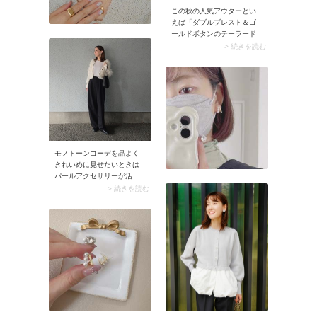
この秋の人気アウターとい
えば「ダブルブレスト＆ゴ
ールドボタンのテーラード
ジャケット」。かっちりし
> 続きを読む
たテーラードカラーと2列に
施されたゴールドボタンの
掛け合わせでトラッドムー
ドたっぷり。素材はツイー
ドやヘリンボーンなどクラ
シカルなものに注目が集ま
っています。
モノトーンコーデを品よく
きれいめに見せたいときは
パールアクセサリーが活
躍。カジュアルやマニッシ
> 続きを読む
ュな服装にあえて着けるの
もおすすめです。さりげな
い女性らしさを加えてくれ
ますよ。