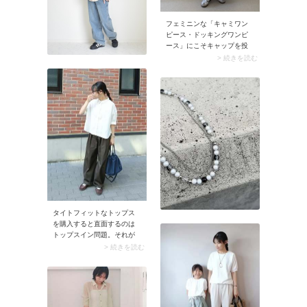
フェミニンな「キャミワン
ピース・ドッキングワンピ
ース」にこそキャップを投
入。爽やかなキャップが引
> 続きを読む
き締め役となり、ワンピー
スの甘さが抑えられます。
ここに合わせる靴はスニー
カーが最適。アクティブな
ムードが加わり、ヘルシー
なコーデに決まりますよ。
タイトフィットなトップス
を購入すると直面するのは
トップスイン問題。それが
原因で朝のボトム選びに時
> 続きを読む
間がかかることってありま
せんか？そんな方におすす
めなのが、裾出しがきれい
に見えるトップス。例えば
ボックスシルエットのプレ