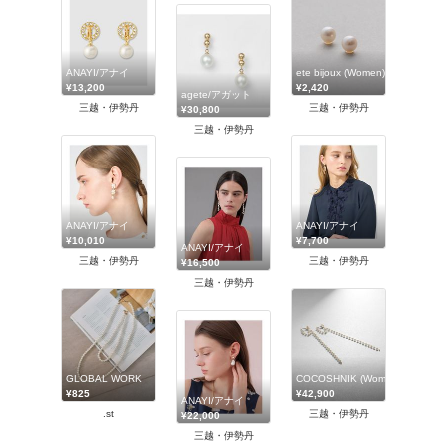
ANAYI/アナイ
ete bijoux (Women)/エテ ビジュ
¥13,200
¥2,420
agete/アガット
三越・伊勢丹
三越・伊勢丹
¥30,800
三越・伊勢丹
ANAYI/アナイ
ANAYI/アナイ
¥10,010
¥7,700
ANAYI/アナイ
三越・伊勢丹
三越・伊勢丹
¥16,500
三越・伊勢丹
GLOBAL WORK
COCOSHNIK (Women)/ココシ
¥825
¥42,900
ANAYI/アナイ
.st
三越・伊勢丹
¥22,000
三越・伊勢丹