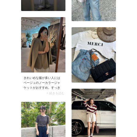
アレンジしやすいデザイン
を集めてアクセサリーを気
楽に楽しみましょう！
きれいめな服が多い人には
ベージュのノーカラージャ
ケットがおすすめ。すっき
りとしたシルエットかつ、
> 続きを読む
やわらかく上品な雰囲気を
演出します。襟がない分イ
ンナーにベストやタートル
ネックを重ねても映えて、
コーデの幅が広がるのも魅
力。きれいめなスタイリン
グにはもちろん、カジュア
ルコーデを品よく仕上げた
いときにも活躍します。黒