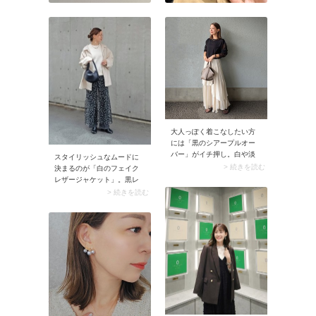
大人っぽく着こなしたい方
には「黒のシアープルオー
バー」がイチ押し。白や淡
スタイリッシュなムードに
色のシアープルオーバーよ
> 続きを読む
決まるのが「白のフェイク
り落ち着いた雰囲気がある
レザージャケット」。黒レ
ので、40代50代も取り入れ
ザーほど辛口ではなくクリ
> 続きを読む
やすいですよ。白のロング
ーンな雰囲気なので、使い
スカートやワイドパンツに
勝手が抜群。しかもフェイ
合わせるだけで今どきのル
クレザーは花粉がつきにく
ックスに決まります。
い素材なので春にうってつ
けです。