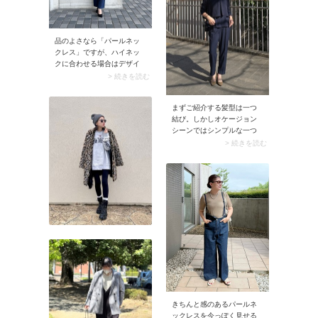
きしたりバッグをレザーに
したりと、上品な小物使い
でスタイリング全体をきれ
いめにシフトさせていま
品のよさなら「パールネッ
す。そのほかボトムできれ
クレス」ですが、ハイネッ
いめ要素を取り入れたいと
クに合わせる場合はデザイ
きは、センタープレスパン
ンを厳選しましょう。例え
> 続きを読む
ツや素材にツヤがあるもの
ばチェーンとパールのコン
を選ぶと◎です。
ビデザインなら、首まわり
まずご紹介する髪型は一つ
が重たくならずモードな雰
結び。しかしオケージョン
囲気に。パールのおかげで
シーンではシンプルな一つ
顔映りがよくなり、ハイネ
結びだけだと少し物足りな
ックをきれいめに着こなせ
> 続きを読む
く感じることも。そこで役
ますよ。
立つのが「シュシュ」で
す。一点プラスするだけで
顔周りがパッと華やぎ、フ
ォーマルなスタイリングに
スッと馴染みます。きちん
と感はそのままに、女性ら
しいやわらかさが加わるヘ
アアレンジです。
きちんと感のあるパールネ
ックレスを今っぽく見せる