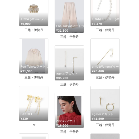
ACCA (Women)/アッカ
FRANCE LUXE (Women)/フ
¥9,900
¥8,470
Foo Tokyo/フートウキョウ
三越・伊勢丹
三越・伊勢丹
¥31,900
三越・伊勢丹
Foo Tokyo/フートウキョウ
e.m. (Women)/イー・エム
¥31,900
¥70,400
agete/アガット
三越・伊勢丹
三越・伊勢丹
¥35,200
三越・伊勢丹
LAKOLE
agete/アガット
¥330
¥41,800
ANAYI/アナイ
.st
三越・伊勢丹
¥16,500
三越・伊勢丹