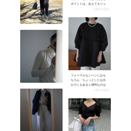
ポイントは、あえてカジュ
アルなアイテムと組み合わ
> 続きを読む
せること。Tシャツ×デニム
パンツのようなラフな服装
にこそおすすめです。パー
ルの上品さがコーデの程よ
いアクセントになってくれ
ますよ。
フォーマルなシーンにはも
ちろん、ちょっとしたお出
かけにもあると便利なのは
パールネックレス。首元の
> 続きを読む
詰まった黒のペプラムカッ
トソーには、やや大粒のパ
ールネックレスを合わせる
と華やかさがアップしま
す。そのほかバロックパー
ルのネックレスもおすす
め。ゴールドチェーンネッ
クレスとの重ね着けなど、