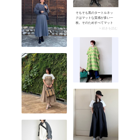
そもそも黒のタートルネッ
クはマットな質感が多い一
枚。そのためすべてマット
素材でまとめると顔映りが
> 続きを読む
沈み、老け見えに繋がるこ
とも。そこでおすすめなの
がツヤ素材をプラスする着
こなしです。ベロアやサテ
ンなどツヤ感のある素材の
服を合わせれば、コーデの
華やぎがアップ。素材でコ
ントラストをつけること
で、黒1色でもあか抜けた印
象に決まります。例えば黒
タートルネックをインナー
使いして、さらに黒ベロア
ワンピースを重ねる着こな
しはシックさと女性らしさ
を両立。ちょっとおめかし
したい日にもぴったりなコ
ンビです。