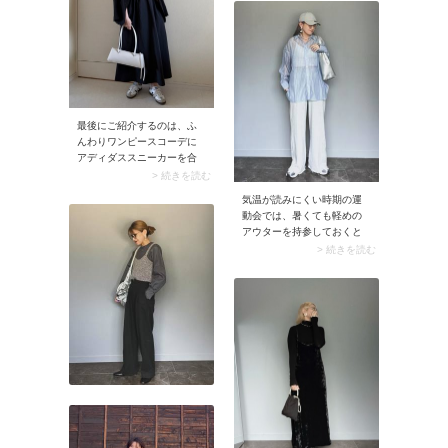
ればスッキリとした印象
に。初夏から夏の季節感に
ぴったりマッチし、お出か
けモードに決まります。
最後にご紹介するのは、ふ
んわりワンピースコーデに
アディダススニーカーを合
わせたコーデ。程よい存在
> 続きを読む
感のアディダススニーカー
気温が読みにくい時期の運
が、ワンピースやスカート
動会では、暑くても軽めの
スタイルを大人っぽくカジ
アウターを持参しておくと
ュアルダウンしてくれます
安心。そこでおすすめなの
> 続きを読む
よ。
が、おしゃれママから人気
を集めるシアーシャツで
す。羽織るだけであか抜け
て見えるから、手持ちのシ
アーシャツがあればぜひ運
動会に活用しましょう。