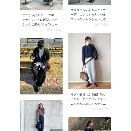
ボリュームのあるニットカ
ーディガンにすっきりシル
ここからはスカートの色・
エットのボトムを合わせる
デザインごとに解説。べー
コーデは、失敗のない鉄板
> 続きを読む
シックな黒のロングスカー
の組み合わせ。加えておす
トを春に取り入れるときは
> 続きを読む
すめなのがミディ丈のタイ
「明るい色のトップス」を
トスカートにロングブーツ
合わせましょう。スナップ
を合わせる着こなし。コー
のようなベージュのスウェ
デ全体がキュッと引き締ま
ットや白ブラウスならムー
ります。シルエットにコン
ドが一変。重たく見えやす
トラストが生まれ、ニット
い黒ロングスカートがスッ
の存在感もより際立つスタ
キリ決まります。
イルに。
即ダル着見えから抜け出せ
るのが、どこかワンアイテ
ムをきれいめにするテクニ
ック。スナップではポロカ
> 続きを読む
ラーのリブニットを合わせ
ることで、ムートンブーツ
のカジュアル感を程よく中
和。さらにスカーフを腰巻