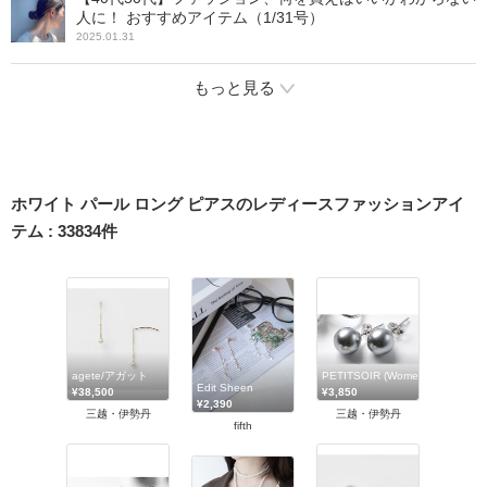
人に！ おすすめアイテム（1/31号）
2025.01.31
もっと見る
ホワイト パール ロング ピアスのレディースファッションアイ
テム
:
33834
件
agete/アガット
PETITSOIR (Women)/プチソワ
Edit Sheen
¥38,500
¥3,850
¥2,390
三越・伊勢丹
三越・伊勢丹
fifth