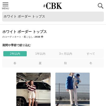
CUBKI
ホワイト ボーダー トップス
のコーディネート・着こなし:
2938 件
期間や季節で絞り込む
2年以内
1年以内
3ヶ月以内
すべて
春
夏
秋
冬