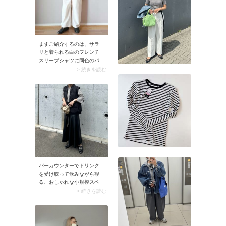
ングに仕上がります。
まずご紹介するのは、サラ
リと着られる白のフレンチ
スリーブシャツに同色のパ
ンツを合わせたスタイル。
> 続きを読む
インナーの黒カットソーで
引き締めることで、軽やか
さの中に程よいメリハリ感
をプラス。白のクリーンな
爽やかさとモノトーンなら
ではのシャレ感を同時に味
わえる、大人の夏にぴった
りな着こなしです。
バーカウンターでドリンク
を受け取って飲みながら観
る、おしゃれな小規模スペ
ースでのライブ。そんなロ
> 続きを読む
ッカーが使えるかどうか微
妙な場所では、身軽になれ
るミニバッグがベストで
す。加えて服装も意識しま