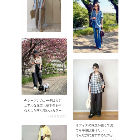
今シーズンのコーデはカジ
ュアルな服装も基本色を中
心とした落ち着いたカラー
が人気。そこで斜め掛けシ
> 続きを読む
ョルダーバッグはブラック
オフィスの冷房が強くて夏
をチョイス。合わせるキャ
でも半袖は避けたい……。
ップやパンツもブラックで
そんな方におすすめなのが
まとめれば、上品な大人カ