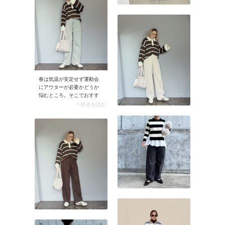
しょう。来場者がクリエー
ターのような雰囲気の人が
多そうなら、ややきれいめ
が◎。ブラックコーデにメ
タリックゴールドのミニシ
ョルダーバッグを合わせれ
ばアクセントになります
よ。
春は気温が安定せず運動会
にアウターが必要かどうか
悩むところ。そこでおすす
めなのがトップスで柄モノ
> 続きを読む
を投入する着こなしです。
暑くなってアウターを脱い
だときも可愛く見せられま
すよ。ボーダーやドット柄
なら大人っぽくてこなれた
印象に。