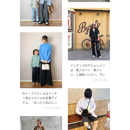
インディゴのデニムシャツ
は「黒スカート・黒パン
ツ」と相性バツグン。下に
白Tシャツを忍ばせるとネイ
> 続きを読む
ビー×黒の大人っぽい配色が
映えて、こなれた着こなし
に決まります。
白トップスといえばインナ
ー見せスタイルの定番アイ
テム。「ゆったりめのニッ
ト」の下に着て袖口や裾か
> 続きを読む
らチラ見せすればコーデの
アクセントに。白トップス
から立体感が生まれ、スタ
イリングに抜け感が加わり