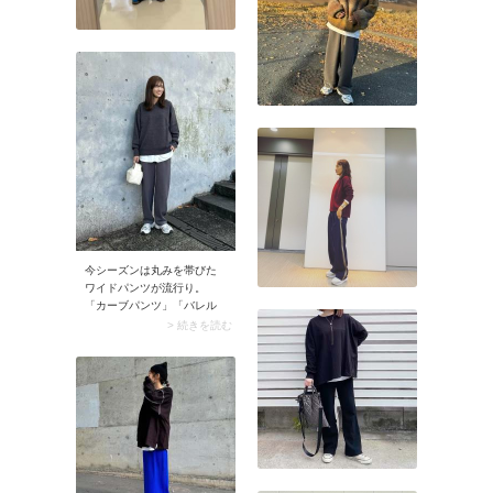
今シーズンは丸みを帯びた
ワイドパンツが流行り。
「カーブパンツ」「バレル
レッグパンツ」など、ほん
> 続きを読む
のりカーブしたシルエット
がトレンドに浮上していま
す。 全体はゆったりしつつ
裾まわりはコンパクトなの
で、コーデはスッキリ。し
かもカーヴィーなラインが
こなれたムードを醸し出し
ます。