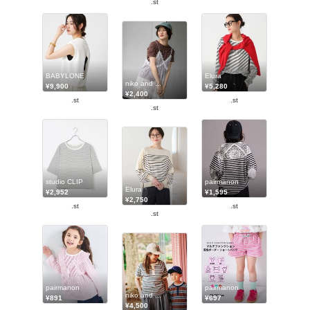
.st
BABYLONE
Elura
niko and ...
¥9,900
¥5,280
¥2,400
.st
.st
.st
studio CLIP
pairmanon
Elura
¥2,952
¥1,595
¥2,750
.st
.st
.st
pairmanon
pairmanon
niko and ...
¥891
¥697
¥4,500