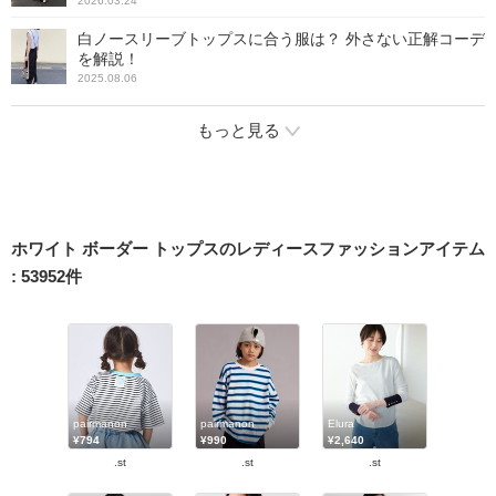
2026.03.24
白ノースリーブトップスに合う服は？ 外さない正解コーデ
を解説！
2025.08.06
もっと見る
ホワイト ボーダー トップスのレディースファッションアイテム
:
53952
件
pairmanon
pairmanon
Elura
¥794
¥990
¥2,640
.st
.st
.st