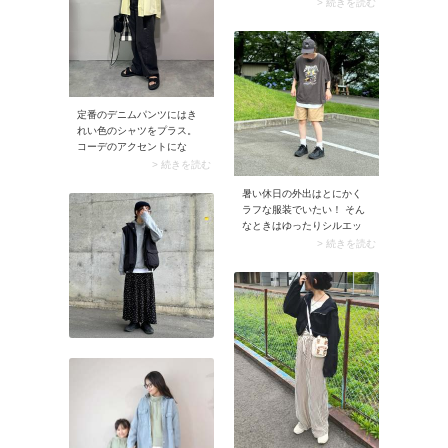
長袖のシアーシャツ。白ベ
ジュアルコーデに仕上がり
> 続きを読む
ースにトラッドなチェック
ます。
柄が入った上品なシャツな
ら、羽織るだけで白Tシャツ
もきれいめな印象に。落ち
感のあるワイドパンツに合
わせれば、着心地もラクち
んなリラックスコーデに仕
定番のデニムパンツにはき
上がります。
れい色のシャツをプラス。
コーデのアクセントにな
り、またシャツなら脱ぎ着
> 続きを読む
しやすいので季節の変わり
暑い休日の外出はとにかく
目にぴったりです。その際
ラフな服装でいたい！ そん
デニムパンツはベルトやト
なときはゆったりシルエッ
ップスインなどウエストマ
トのロゴTシャツにショート
ークするのがポイント。シ
> 続きを読む
パンツを合わせてみましょ
ャツを羽織ったときにメリ
う。ショートパンツもワー
ハリが出てすっきり見えま
ク感のあるコットンやナイ
すよ。
ロンなど肌あたりのいい素
材を選ぶと、より快適度が
高まります。