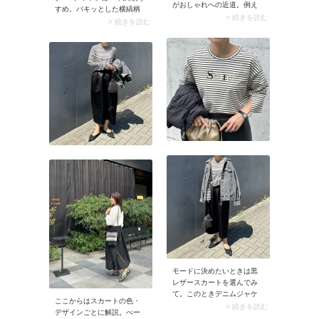
がおしゃれへの近道。例え
すめ。パキッとした横縞柄
ばボルドーのカジュアルな
> 続きを読む
（よこしまがら）がアクテ
> 続きを読む
ラガーシャツには、上品な
ィブな雰囲気を醸し出し、
ネイビーのパンツを合わせ
イキイキとした印象に。加
てクラシックな配色に。上
えて全身をモノトーンカラ
品で程よく抜けのある着こ
ーでまとめると、シンプル
なしに決まります。
で大人っぽいコーデに仕上
がります。
モードに決めたいときは黒
レザースカートを選んでみ
て。このときデニムジャケ
ここからはスカートの色・
ットは黒orグレーを選ぶと、
> 続きを読む
デザインごとに解説。べー
全身がモノトーンカラーで