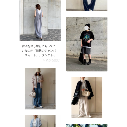
すっぽりカバーできます。
異なる場合があります
薄手素材かつ丈感が長すぎ
GeeRA（ジーラ）【U.S.
ないためコンパクトに畳
POLO ASSN.】フレンチス
め、荷物になりにくいのも
リーブシャツ【公式】
メリット。
ZOZOTOWNで見る楽天市場
で見るGeeRA（ジーラ）フ
レアー袖バンドカラーブラ
ウス【公式】ZOZOTOWNで
見る楽天市場で見る →
GeeRA（ジーラ）の
宿泊を伴う旅行にもってこ
ZOZOTOWNページへ行く
いなのが「筒状のジャンパ
（AD）
ースカート」。タンクトッ
プやTシャツなどトップスを
> 続きを読む
替えるとコーデの印象が変
わるので、少ない服で着回
しできますよ。ストンと落
ちる筒のようなシルエット
は通気性がよく、スマート
なルックスに仕上がりま
す。