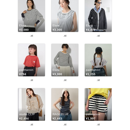
Elura
Elura
Elura
¥3,080
¥3,300
¥4,400
.st
.st
.st
pairmanon
Elura
pairmanon
¥794
¥3,300
¥1,255
.st
.st
.st
studio CLIP
RAGEBLUE
pairmanon
¥2,494
¥2,443
¥1,997
.st
.st
.st