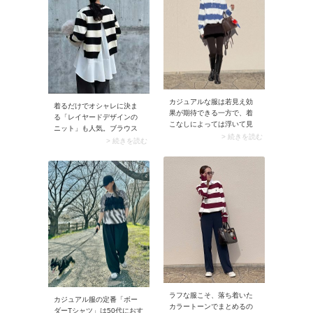
カジュアルな服は若見え効
着るだけでオシャレに決ま
果が期待できる一方で、着
る「レイヤードデザインの
こなしによっては浮いて見
ニット」も人気。ブラウス
えることも。特にトップス
> 続きを読む
とニットを重ね着したよう
> 続きを読む
で取り入れる場合は大人世
なデザインなので、コーデ
代ほどバランスが重要で
のテクニックは不要。シン
す。そんなときこそ頼りに
プルなパンツを合わせるだ
なるのが黒タートルネッ
けで今どきのルックスが楽
ク！カジュアルなラガーシ
しめます。
ャツも、首元から黒タート
ルネックを覗かせるだけで
ラフさが程よく抑えられ、
コーデ全体がグッと引き締
まります。きちんと感と抜
け感のバランスが整い、40
代の肌や雰囲気にも馴染む
スタイルに。
ラフな服こそ、落ち着いた
カジュアル服の定番「ボー
カラートーンでまとめるの
ダーTシャツ」は50代におす