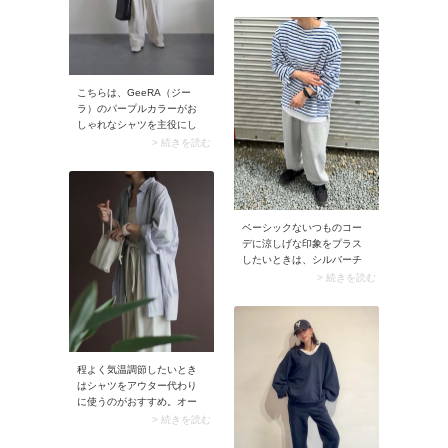
ツや素材にツヤがあるもの
を選ぶと◎です。
こちらは、GeeRA（ジー
ラ）のパープルカラーがお
しゃれなシャツを主役にし
たコーデ。ジーラにはカジ
> 続きを読む
ュアルな中に上品さも漂う
デザインシャツが豊富。と
ってもプチプラなので、こ
んなカラーシャツに色違い
でチャレンジしてみるのも
ベーシックないつものコー
楽しいかもしれません♪▼ 着
デに涼しげな印象をプラス
用アイテムと同じ商品をチ
したいときは、シルバーチ
ェックする（AD） ※価格、
ェーンネックレスが最適。
> 続きを読む
送料、その他については、
中でもおすすめなのが程よ
商品のサイズや色等によっ
いボリューム感＆長さのシ
て異なる場合があります
ルバーネックレス。やや厚
GeeRA（ジーラ）オーバー
みのあるカットソーに合わ
サイズベーシックルーズシ
せてもバランスよく決まる
ャツ【公式】ZOZOTOWNで
程よく気温調節したいとき
のが魅力です。
見る楽天市場で見る▼
はシャツをアウター代わり
GeeRA（ジーラ）で人気の
に使うのがおすすめ。オー
アイテム（AD） ※価格、送
バーサイズシルエットを選
> 続きを読む
料、その他については、商
んでおくと、腰まわりまで
品のサイズや色等によって