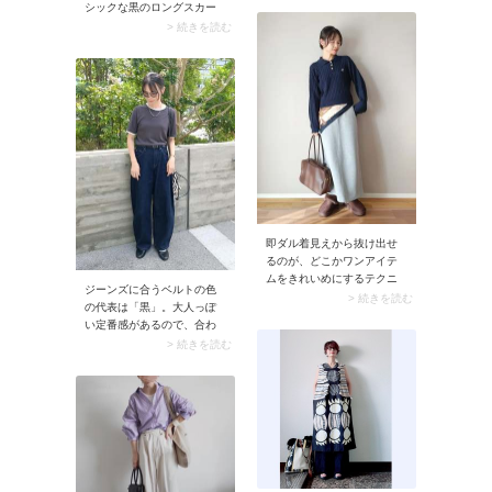
シックな黒のロングスカー
統一されてハンサムなルッ
トを春に取り入れるときは
> 続きを読む
クスに。デニムジャケット
「明るい色のトップス」を
の下にはロゴTシャツやボー
合わせましょう。スナップ
ダーTシャツをイン。辛口な
のようなベージュのスウェ
レザースカートが落ち着い
ットや白ブラウスならムー
てカジュアルにまとまりま
ドが一変。重たく見えやす
すよ。
い黒ロングスカートがスッ
キリ決まります。
即ダル着見えから抜け出せ
るのが、どこかワンアイテ
ムをきれいめにするテクニ
ジーンズに合うベルトの色
ック。スナップではポロカ
> 続きを読む
の代表は「黒」。大人っぽ
ラーのリブニットを合わせ
い定番感があるので、合わ
ることで、ムートンブーツ
せるだけできちんと感がグ
> 続きを読む
のカジュアル感を程よく中
ンとアップ。また淡色・濃
和。さらにスカーフを腰巻
色どちらのデニムにも合い
きしたりバッグをレザーに
ますよ。
したりと、上品な小物使い
でスタイリング全体をきれ
いめにシフトさせていま
す。そのほかボトムできれ
いめ要素を取り入れたいと
きは、センタープレスパン