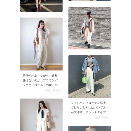
意外性がありながらも違和
感はないのが、ブラウンバ
ッグと「ゴールドの靴」の
合わせ。ゴールドは光沢が
> 続きを読む
あるメタリックカラーです
が、黄土色に似ているため
ワイドパンツコーデを格上
ブラウンと色味が近いんで
げしたいときにはパンプス
す。スナップのようにゴー
が大活躍。フラットタイプ
ルドのパンプスで取り入れ
を選べば気負わず取り入れ
> 続きを読む
るとコーデに馴染みやすい
られるはず。これだけで脱
上に、足元もほんのり華や
カジュアルが図れ、お出か
ぎますよ。
けや通勤映えするスタイリ