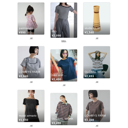
pairmanon
studio CLIP
fifth
¥990
¥1,540
¥2,090
.st
.st
fifth
LOWRYS FARM
GLOBAL WORK
niko and ...
¥2,640
¥2,693
¥2,400
.st
.st
.st
repipi armario
LOWRYS FARM
GLOBAL WORK
¥1,650
¥3,168
¥3,490
.st
.st