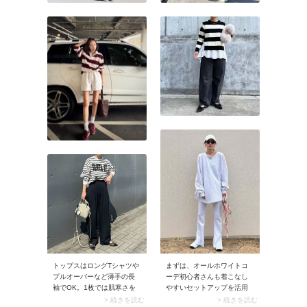
トップスはロングTシャツや
まずは、オールホワイトコ
プルオーバーなど薄手の長
ーデ初心者さんも着こなし
袖でOK。1枚では肌寒さを
やすいセットアップを活用
感じそうですが、盛り上が
したスタイリングをご紹
> 続きを読む
> 続きを読む