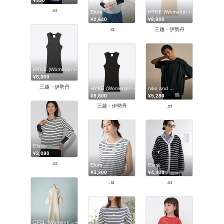
¥990
.st
Elura
HYKE (Women)/ハイク
¥2,640
¥8,800
.st
三越・伊勢丹
HYKE (Women)/ハイク
¥8,800
三越・伊勢丹
HYKE (Women)/ハイク
niko and ...
¥8,800
¥5,280
三越・伊勢丹
.st
Elura
¥3,080
.st
Elura
Elura
¥3,300
¥4,400
.st
.st
CFCL (Women)/シーエフシーエル