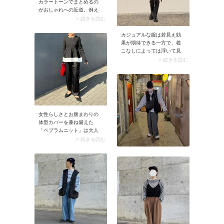
カラートーンでまとめるの
がおしゃれへの近道。例え
ばボルドーのカジュアルな
> 続きを読む
ラガーシャツには、上品な
ネイビーのパンツを合わせ
カジュアルな服は若見え効
てクラシックな配色に。上
果が期待できる一方で、着
品で程よく抜けのある着こ
こなしによっては浮いて見
なしに決まります。
えることも。特にトップス
> 続きを読む
で取り入れる場合は大人世
代ほどバランスが重要で
す。そんなときこそ頼りに
なるのが黒タートルネッ
ク！カジュアルなラガーシ
ャツも、首元から黒タート
女性らしさとお腹まわりの
ルネックを覗かせるだけで
体型カバーを兼ね備えた
ラフさが程よく抑えられ、
「ペプラムニット」は大人
コーデ全体がグッと引き締
にうってつけ。そもそもニ
まります。きちんと感と抜
> 続きを読む
ット生地に落ち感があるた
け感のバランスが整い、40
め、ぺプラムの広がりを程
代の肌や雰囲気にも馴染む
よく抑えてボリューム感は
スタイルに。
控えめ。コーデが甘くなり
すぎず大人っぽく着こなせ
ます。