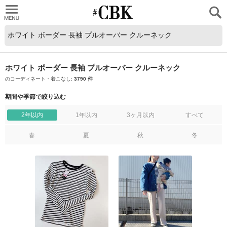
CUBKI
ホワイト ボーダー 長袖 プルオーバー クルーネック
のコーディネート・着こなし:
3790 件
期間や季節で絞り込む
2年以内
1年以内
3ヶ月以内
すべて
春
夏
秋
冬