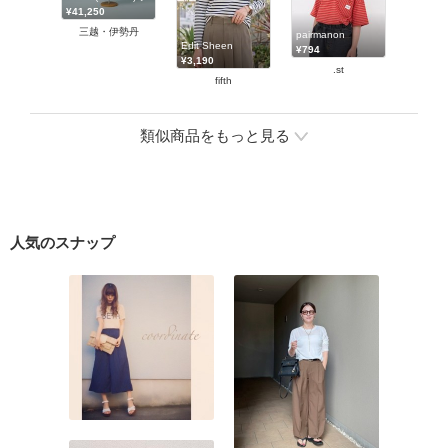
¥41,250
三越・伊勢丹
pairmanon
Edit Sheen
¥794
¥3,190
.st
fifth
類似商品をもっと見る
人気のスナップ