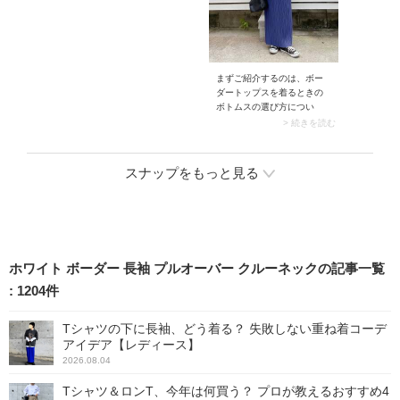
まずご紹介するのは、ボー
ダートップスを着るときの
ボトムスの選び方につい
て。コーデのシルエットが
> 続きを読む
整うと、着膨れしやすいボ
ーダーをすっきりスタイリ
ングすることができるんで
スナップをもっと見る
す。ゆるっと感のあるボー
ダーを着用する場合は、細
身のボトムスを選ぶのがお
すすめです。例えばスナッ
プは、オーバーサイズのボ
ーダートップスを主役にし
た着こなし。モデルさんは
ホワイト ボーダー 長袖 プルオーバー クルーネックの記事一覧
タイトスカートですっきり
:
1204
件
コーデしています。
Tシャツの下に長袖、どう着る？ 失敗しない重ね着コーデ
アイデア【レディース】
2026.08.04
Tシャツ＆ロンT、今年は何買う？ プロが教えるおすすめ4