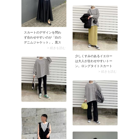
ニーカーを取り入れるな
ら、キャップや時計など小
物も黒で統一するとよりス
ッキリ見せられます。
スカートのデザインを問わ
ず合わせやすいのが「白の
デニムジャケット」。黒ス
カートに羽織ることでパキ
> 続きを読む
ッとしたコントラストが生
少しくすみのあるイエロー
まれ、コーデがこなれ見え
は大人が合わせやすいトー
します。また白のデニムジ
ン。ロングタイトスカート
ャケットは、ブルーや黒・
で取り入れると今っぽさが
> 続きを読む
グレーのデニムジャケット
あって素敵です。伸縮性に
よりもクリーンな雰囲気。
優れたタイトフィットなロ
爽やかなスタイリングに仕
ングスカートは、カジュア
上がります。
ルなボーダーTシャツとラフ
に合わせるのが気分♪