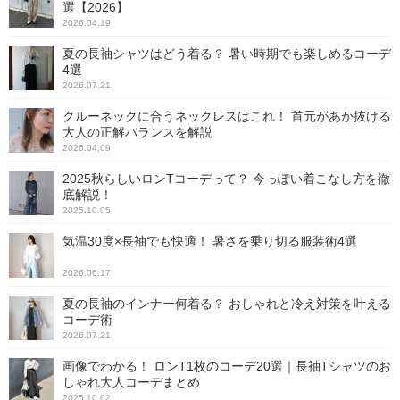
選【2026】
2026.04.19
夏の長袖シャツはどう着る？ 暑い時期でも楽しめるコーデ
4選
2026.07.21
クルーネックに合うネックレスはこれ！ 首元があか抜ける
大人の正解バランスを解説
2026.04.09
2025秋らしいロンTコーデって？ 今っぽい着こなし方を徹
底解説！
2025.10.05
気温30度×長袖でも快適！ 暑さを乗り切る服装術4選
2026.06.17
夏の長袖のインナー何着る？ おしゃれと冷え対策を叶える
コーデ術
2026.07.21
画像でわかる！ ロンT1枚のコーデ20選｜長袖Tシャツのお
しゃれ大人コーデまとめ
2025.10.02