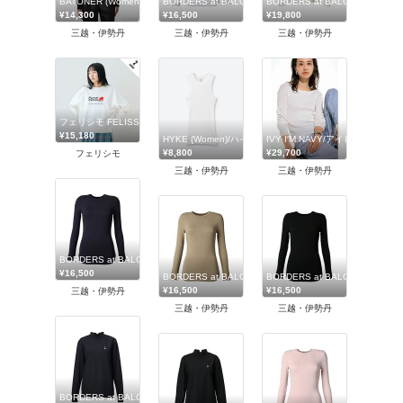
BATONER (Women)/バトナー
BORDERS at BALCONY (Women)/ボーダーズアットバ
BORDERS at BALCONY (
¥14,300
¥16,500
¥19,800
三越・伊勢丹
三越・伊勢丹
三越・伊勢丹
フェリシモ FELISSIMO
¥15,180
HYKE (Women)/ハイク
IVY I′M NAVY/アイビーアイム
¥8,800
¥29,700
フェリシモ
三越・伊勢丹
三越・伊勢丹
BORDERS at BALCONY (Women)/ボーダーズアットバルコニー
¥16,500
BORDERS at BALCONY (Women)/ボーダーズアットバ
BORDERS at BALCONY (
¥16,500
¥16,500
三越・伊勢丹
三越・伊勢丹
三越・伊勢丹
BORDERS at BALCONY (Women)/ボーダーズアットバルコニー