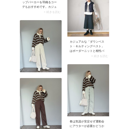
ップパーカーを羽織るコー
デもおすすめです。カジュ
アルな装いはもちろん、意
> 続きを読む
外ときれいめにも着こなせ
るのがこの組み合わせのい
いところ。インナーに柄モ
ノを合わせると、コーデの
重心が上がってスタイルア
ップも叶います。
カジュアルな「ダウンベス
ト・キルティングベスト」
はボーダーニットと相性バ
ツグン。秋冬っぽい印象が
> 続きを読む
ありますが、軽やかなボー
ダーニットに羽織ることで
一気に春らしい雰囲気に。
ボトムから素足をチラリと
見せ、ひと足早く季節の先
取りコーデを楽しんでみて
は。
春は気温が安定せず運動会
にアウターが必要かどうか