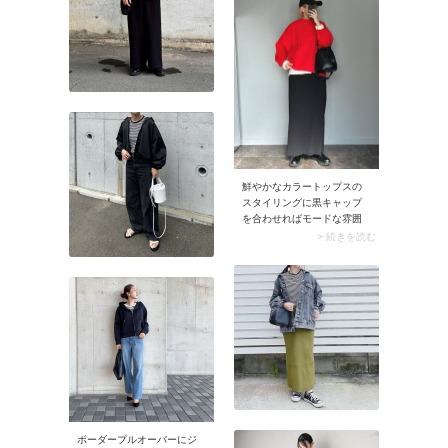
鮮やかなカラートップスの
スタイリングに黒キャップ
を合わせればモードな雰囲
気に。色のコントラストで
> 続きを読む
エッジが効くので、ちょっ
と辛口に見せたいときには
最適です。トップスの色を
コーデの主役にしたい日
は、ぜひ黒キャップを選ん
でみて。
ボーダープルオーバーにジ