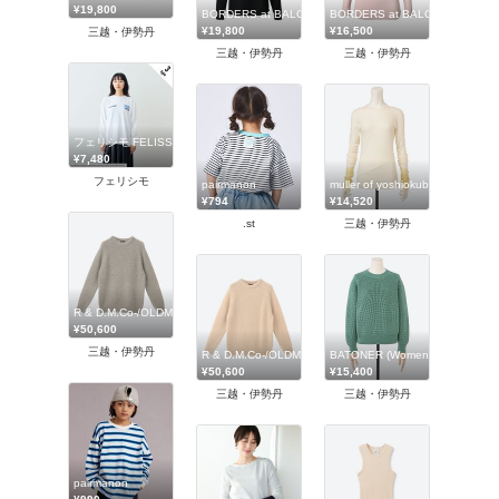
¥19,800
BORDERS at BALCONY (Women)/ボーダーズアットバ
BORDERS at BALCONY (
¥19,800
¥16,500
三越・伊勢丹
三越・伊勢丹
三越・伊勢丹
フェリシモ FELISSIMO
¥7,480
フェリシモ
pairmanon
muller of yoshiokubo (Wo
¥794
¥14,520
.st
三越・伊勢丹
R & D.M.Co-/OLDMAN'S TAILOR/アールアンドディーエムコー/オールドマンズテ
¥50,600
三越・伊勢丹
R & D.M.Co-/OLDMAN'S TAILOR/アールアンドデ
BATONER (Women)/バトナー
¥50,600
¥15,400
三越・伊勢丹
三越・伊勢丹
pairmanon