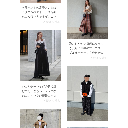
り、普段使いにうってつけ
です。カジュアル派さんに
冬用ベストの定番といえば
おすすめの着こなしは「ワ
「ダウンベスト」。季節外
イドデニムパンツ」との合
れになりそうですが、ニッ
わせ。女性らしいトップス
トやプルオーバーに羽織る
> 続きを読む
や靴・バッグを添えて甘辛
と3月にぴったりな装いに。
ミックスのコーデを楽しん
加えてボトムにスナップの
でみて。
ようなショートパンツや透
け感あるスカートを合わせ
過ごしやすい気候になって
ると、春らしさが加わって
きたら「長袖のブラウス・
シーズンムードに馴染みま
プルオーバー」を合わせま
す。
しょう。チェック柄プリー
> 続きを読む
ツスカートとの掛け合わせ
で上品なムードがアップ。
きちんと感と秋らしさを兼
ね備えたコーデに決まりま
す。
ショルダーバッグの斜め掛
けでもっともベーシックな
のは、バッグが腰骨にちょ
うどあたるくらいの位置に
> 続きを読む
なる掛け方。ストラップは
短すぎず長すぎない、いわ
ゆる普通の長さです。どん
なスタイリングにも自然に
馴染むので、迷ったらこの
位置と長さを選べば間違い