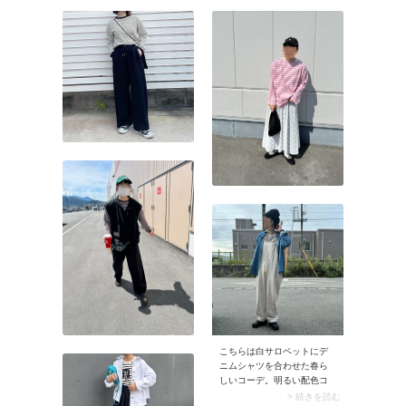
ンは存在感たっぷり。鮮度
パンツが普段使い感をプラ
が高いので、1点投入するだ
ス。これなら透け感のある
けでコーデがサマになりま
ニットやブラウスも気軽に
す。
着こなせますよ。
こちらは白サロペットにデ
ニムシャツを合わせた春ら
しいコーデ。明るい配色コ
ーデにオールブラックのス
> 続きを読む