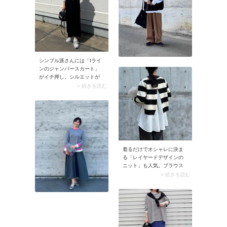
身がコンパクトにまとまり
きれいめに着こなせます。
シンプル派さんには「Iライ
ンのジャンパースカート」
がイチ押し。シルエットが
スッキリしているので甘く
> 続きを読む
なりすぎず、普段使いしや
すいですよ。この実用性の
高さは定番デザインだから
こそ。
着るだけでオシャレに決ま
る「レイヤードデザインの
ニット」も人気。ブラウス
とニットを重ね着したよう
> 続きを読む
なデザインなので、コーデ
のテクニックは不要。シン
プルなパンツを合わせるだ
けで今どきのルックスが楽
しめます。