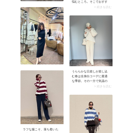
悩むところ。そこでおすす
めなのがトップスで柄モノ
> 続きを読む
を投入する着こなしです。
暑くなってアウターを脱い
だときも可愛く見せられま
すよ。ボーダーやドット柄
なら大人っぽくてこなれた
印象に。
うららかな日差しが差し込
む春は全身白コーデに最適
な季節。その一方で気温の
変化も激しいので、白アウ
> 続きを読む
ターでコーデを仕上げまし
ょう。アウターの下にニッ
トやプルオーバーなど、気
温に合うトップスを着込め
ば体温調節が自由自在。合
わせるボトムはスカートよ
りパンツの方が可愛らしく
なりすぎず、爽やかに仕上
がります。
ラフな服こそ、落ち着いた