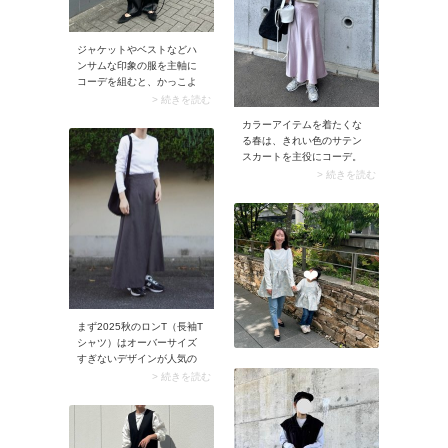
ジャケットやベストなどハ
ンサムな印象の服を主軸に
コーデを組むと、かっこよ
さがグンとアップ。特にベ
> 続きを読む
ストは便利品です。シンプ
カラーアイテムを着たくな
ルなモノトーンスタイルの
る春は、きれい色のサテン
アクセントとして映え、サ
スカートを主役にコーデ。
マになりますよ。
ボトムが引き立つよう、ト
> 続きを読む
ップスはプレーンな白のプ
ルオーバーなどでシンプル
にまとめましょう。スタイ
リングをきれいめな印象に
寄せたら、足元はあえてス
ニーカーを合わせて軽やか
な抜け感をプラス。簡単な
のに映える、今っぽいサテ
ンスカートコーデが完成し
まず2025秋のロンT（長袖T
ます。
シャツ）はオーバーサイズ
すぎないデザインが人気の
傾向。白ロンTにはボリュー
> 続きを読む
ムたっぷりなスカートとの
着合わせがおすすめです。
このときロンTの裾をウエス
トインするのがコツ。上半