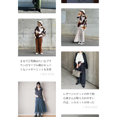
まるで三毛猫みたいなブラ
ウンのマーブル柄がキュー
トなシャギーニットを主役
に取り入れてみては。カジ
> 続きを読む
ュアルなスニーカー×パンツ
のコーデも可愛いスタイル
に早変わり。アウターを羽
織ってインナー使いしても
レザージャケットの中で初
アクセントになってくれま
心者さんが取り入れやすい
すよ。
のは、シルエットがゆった
りとしたもの。オーバーサ
> 続きを読む
イズの黒レザージャケット
はリラクシーなムードがあ