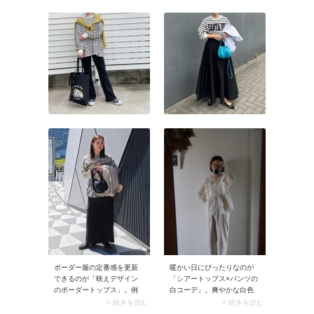
るライブ会場ではまさしく
介。サッと着るだけで決ま
ぴったり。ゆったりとした
るセットアップを使えば、
シルエットで取り入れる
誰でもおしゃれな着こなし
と、動きやすくてカジュア
がカンタンに実現します！
ルなコーデに仕上がりま
このとき、コーデの爽やか
す。
さをアップしてくれるシル
バーアクセサリーや、さり
げなくアクセントになるパ
ステルカラー小物を添える
のが40代におすすめです。
ボーダー服の定番感を更新
暖かい日にぴったりなのが
できるのが「映えデザイン
「シアートップス×パンツの
のボーダートップス」。例
白コーデ」。爽やかな白色
えばスナップのようにフリ
でまとめることでクリーン
> 続きを読む
> 続きを読む
ルやロゴを施されたデザイ
に決まるうえ、シンプルな