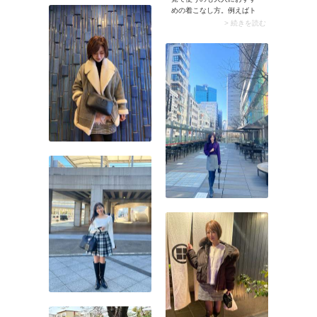
存在感。前を閉めて着こな
めの着こなし方。例えばト
すと、きれいめ感が高まっ
レンドのミニスカートは1枚
> 続きを読む
て今どきのルックスに決ま
で着るのは心もとないです
りますよ。
が、レギンスと組めば頼れ
るカバーアイテムに変身。
ボリュームニットとタイト
なブーツを合わせると、キ
ャッチーな遊び心のある装
いが完成します。組み合わ
せ方に自信のない方はモデ
ルさんのように、フレアス
カート付きのレギンスを選
ぶのもおすすめ。