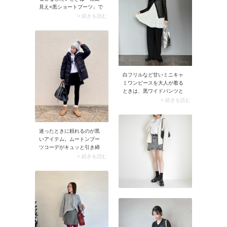
見え×黒ショートブーツ」で
スタイリング。その際ヒー
> 続きを読む
ルタイプのブーツではな
く、厚底・ぺたんこの黒ブ
ーツを合わせると女性らし
くなりすぎずタウンユース
にもマッチします。アウタ
ーやニットでしっかり防寒
すれば、肌見せコーデが季
白フリルなど甘いミニキャ
節感に馴染みますよ。
ミワンピースを大人が着る
ときは、黒ワイドパンツと
のレイヤードでバランスを
> 続きを読む
取るのが正解。ここに黒の
シアーカーディガンを合わ
せれば、露出を抑えながら
迷ったときに頼れるのが黒
軽やかな抜けをプラス。大
いアイテム。ムートンブー
人に似合う、程よく甘くて
ツコーデがキュッと引き締
洗練されたモノトーンコー
まり、全体にメリハリが生
デに仕上がります。
> 続きを読む
まれます。スナップではア
ウター・スカート・レギン
スとコーデの中で3点に黒を
配置。ブラックならではの
スタイリッシュさがムート
ンブーツのほっこり感を程
よく解消してくれますよ。