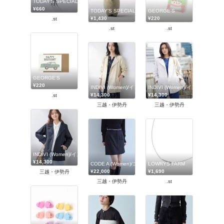
TODAY'S SPECIAL
¥660
TODAY'S SPECIAL
GEORGE'S
¥1,430
¥220
.st
.st
.st
GEORGE'S
¥220
INDIVI (Women)/インディヴィ
INDIVI (Women)/インディヴィ
¥14,300
¥14,300
.st
三越・伊勢丹
三越・伊勢丹
INDIVI (Women)/インディヴィ
¥14,300
CODE A (Women)/コードエー
LOWRYS FARM
¥22,000
¥1,690
三越・伊勢丹
三越・伊勢丹
.st