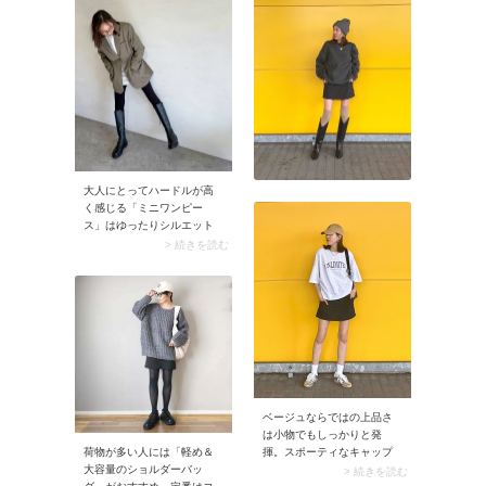
なくカバーしつつ、クリー
ンなコーデに決まります。
大人にとってハードルが高
く感じる「ミニワンピー
ス」はゆったりシルエット
＆定番色で取り入れるのが
> 続きを読む
正解。加えてジャケットを
羽織りガツンとしたスニー
カーやブーツを合わせれ
ば、コーデがやんちゃな雰
囲気に。ミニワンピースが
おしゃれ上級者の装いに仕
上がります。
ベージュならではの上品さ
は小物でもしっかりと発
荷物が多い人には「軽め＆
揮。スポーティなキャップ
大容量のショルダーバッ
もベージュを選ぶことで、
> 続きを読む