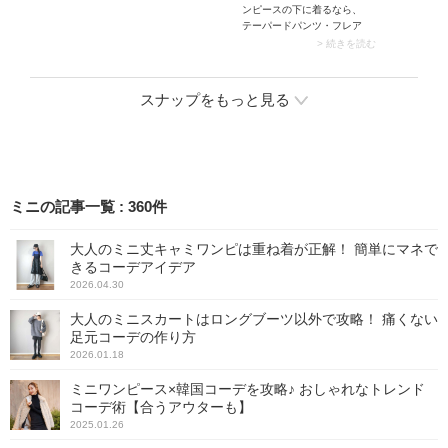
ンピースの下に着るなら、
スタイルが完成します。
テーパードパンツ・フレア
パンツがイチ押し。という
> 続きを読む
のも切り替え＆ギャザーの
ティアードワンピースは裾
まわりが広いため、ワイド
スナップをもっと見る
やストレートシルエットの
パンツだとしっくりこない
ことも。そこで裾が狭くな
ったテーパードパンツやカ
ーヴィーなフレアパンツな
ら重ね着がスッキリ見え。
さらにキャミワンピースの
ミニの記事一覧
:
360
件
ガーリー感が落ち着いて大
人可愛く着こなせます。
大人のミニ丈キャミワンピは重ね着が正解！ 簡単にマネで
きるコーデアイデア
2026.04.30
大人のミニスカートはロングブーツ以外で攻略！ 痛くない
足元コーデの作り方
2026.01.18
ミニワンピース×韓国コーデを攻略♪ おしゃれなトレンド
コーデ術【合うアウターも】
2025.01.26