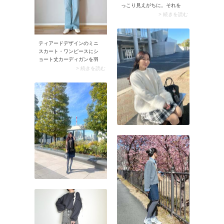
漂う新鮮なスタイルが楽し
っこり見えがちに。それを
めますよ。
解消してくれるのがブルー
> 続きを読む
やネイビーなどの青い服で
す！爽やかな寒色がキャメ
ル色のジャケットを引き締
ティアードデザインのミニ
めて、コーデをクールダウ
スカート・ワンピースにシ
ン。デニムパンツで取り入
ョート丈カーディガンを羽
れれば普段使いしやすいで
織るコーデは甘さたっぷ
> 続きを読む
すよ。
り。このコンビをカジュア
ルに着こなしたいこそデニ
ムパンツがうってつけ。ガ
ーリー感が程よく落ち着き
大人可愛いルックスに。ま
たカジュアルなデニムと合
わせることでタウンユース
しやすくなりますよ。