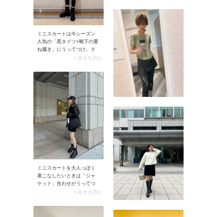
タイツが馴染み、コーデが
スッキリ見え。大人っぽく
決まる上に、収縮色のおか
げでスタイルアップが狙え
ますよ。
ミニスカートは今シーズン
人気の「黒タイツ×靴下の重
ね履き」にうってつけ。そ
の際ゆるめのソックスを選
> 続きを読む
ぶとこなれたルックスに。
足元の冷え対策にもなり、
鮮度の高いコーデが楽しめ
ます。
ミニスカートを大人っぽく
着こなしたいときは「ジャ
ケット」合わせがうってつ
け。ジャケットは丈感が短
> 続きを読む
すぎなれけば、どんなデザ
インでもOKです。ミニスカ
ートのお尻まわりをさりげ