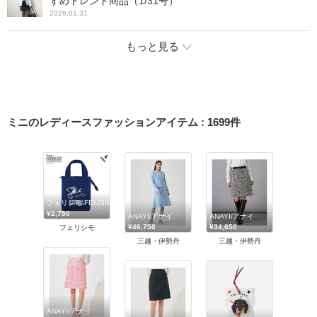
すめトレンド商品（1/31号）
2026.01.31
もっと見る
ミニのレディースファッションアイテム
:
1699
件
フェリシモ FELISSIMO
¥2,750
ANAYI/アナイ
ANAYI/アナイ
¥46,750
¥34,650
フェリシモ
三越・伊勢丹
三越・伊勢丹
ANAYI/アナイ