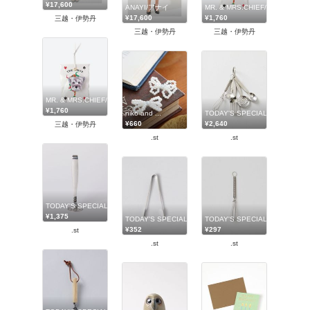
¥17,600
ANAYI/アナイ
MR. & MRS.CHIEF/ミスター
¥17,600
¥1,760
三越・伊勢丹
三越・伊勢丹
三越・伊勢丹
MR. & MRS.CHIEF/ミスターアンドミセスチーフ
¥1,760
niko and ...
TODAY'S SPECIAL
¥660
¥2,640
三越・伊勢丹
.st
.st
TODAY'S SPECIAL
¥1,375
TODAY'S SPECIAL
TODAY'S SPECIAL
¥352
¥297
.st
.st
.st