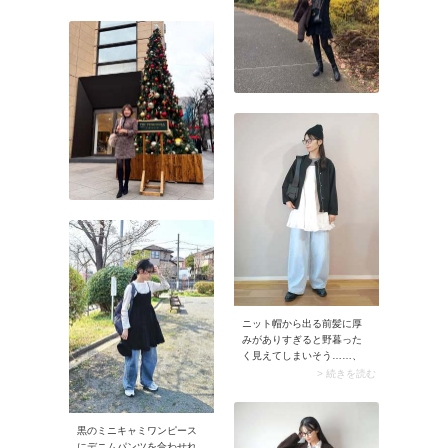
のボタンとふんわりフレア
シルエットが可愛いデニム
ワンピースをジャケット替
わりに着用するのがとって
も素敵！ 周りと被らないお
しゃれデザインをお探しの
方にイチ押しです。 ぜひ、
ご自身に似合うデニムジャ
ケットを探してみてくださ
い♪
ニット帽から出る前髪に厚
みがありすぎると野暮った
く見えてしまいそう……、
そんなときは前髪を左右に
> 続きを読む
ちらして「透けバング（シ
ースルーバング）」にする
と今どきのルックスに。シ
黒のミニキャミワンピース
ースルーな前髪からおでこ
にデニムパンツを合わせれ