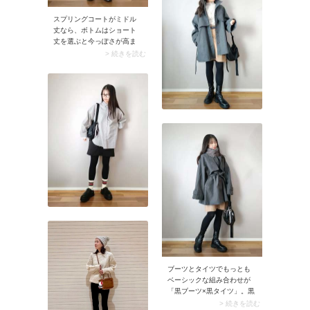
ク！カジュアルなラガーシ
スプリングコートがミドル
ャツも、首元から黒タート
丈なら、ボトムはショート
ルネックを覗かせるだけで
丈を選ぶと今っぽさが高ま
ラフさが程よく抑えられ、
りますよ。スナップのよう
> 続きを読む
コーデ全体がグッと引き締
なミニスカートに靴下＆タ
まります。きちんと感と抜
イツの重ね履きを合わせれ
け感のバランスが整い、40
ば、新鮮さがアップする上
代の肌や雰囲気にも馴染む
にコートとのバランスも抜
スタイルに。
群です。そのほか、ハーフ
パンツを着て素足にフラッ
トシューズを履くスタイル
もおすすめ。ヘルシーな雰
囲気に決まりますよ。
ブーツとタイツでもっとも
ベーシックな組み合わせが
「黒ブーツ×黒タイツ」。黒
で統一することでブーツと
> 続きを読む