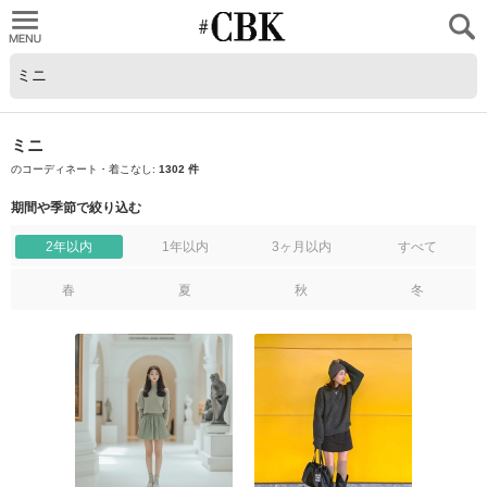
CUBKI
ミニ
のコーディネート・着こなし:
1302 件
期間や季節で絞り込む
2年以内
1年以内
3ヶ月以内
すべて
春
夏
秋
冬