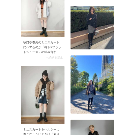
のカラータイツは派手見え
する上に最近の主流ではな
いので、今シーズンは避け
たほうが無難です。
秋口や春先のミニスカート
にハマるのが「靴下×フラッ
トシューズ」の組み合わ
せ。靴下とシューズを黒色
> 続きを読む
でまとめれば足元がスッキ
リ見えますよ。程よい肌見
せ感のおかげでコーデが大
人可愛い雰囲気に。
ミニスカートをヘルシーに
着こなしたいときは「素足