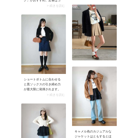
グ」がおすすめ。定番はコ
女性らしくやわらかな表情
ットンやナイロン生地です
に。主張しすぎないベーシ
> 続きを読む
が、ナイロンの場合はカシ
ックカラーですが、コーデ
ャカシャ音がしないものを
に程よいアクセントを添え
選びましょう。ペンライ
てくれます。
ト・うちわ・オペラグラス
などの推しグッズをはじ
め、アウターがすっぽり収
まるサイズ感だと快適に使
えます。
ショートボトムに合わせる
と黒ソックスの引き締め力
が最大限に発揮されます。
短めボトムは肌見せ面積が
> 続きを読む
多くなるため、黒の効果で
足元をキュッと引き締めま
しょう。ちなみにミニ丈の
デニムスカートにカーディ
ガンを合わせるような、ス
タンダードなコーデのとき
には黒のハイソックスがお
キャメル色のカジュアルな
すすめ。レトロな雰囲気が
ジャケットはともするとほ