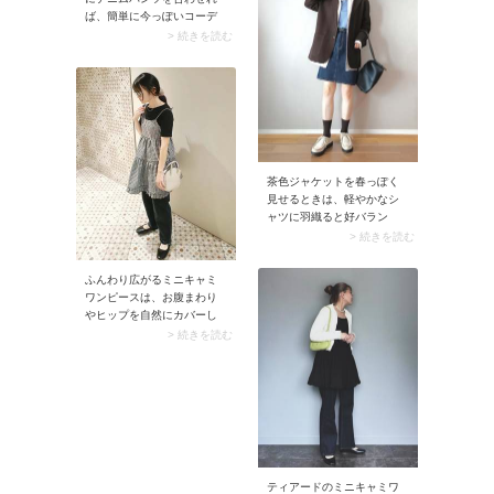
を程よく出すことで顔まわ
ば、簡単に今っぽいコーデ
りが明るく見えるのもメリ
が完成。ラフなデニムがミ
> 続きを読む
ット。前髪に流れができる
ニ丈特有の甘さをセーブす
ため髪がつぶれず、おしゃ
るから、大人も気負いなく
れにまとまりますよ。
着られます。黒キャミワン
ピースを引き立てるべく、
インナーにはすっきりとし
た白のロンT（長袖Tシャ
ツ）をセレクト。スニーカ
ーで抜け感をプラスする
茶色ジャケットを春っぽく
と、こなれた大人カジュア
見せるときは、軽やかなシ
ルに仕上がりますよ。
ャツに羽織ると好バラン
ス。加えてシャツからブル
> 続きを読む
ーなど明るい色のインナー
をチラリと覗かせれば、季
ふんわり広がるミニキャミ
節感と今っぽさがグッと高
ワンピースは、お腹まわり
まります。デニムスカート
やヒップを自然にカバーし
にショートソックスを合わ
てくれるのが魅力。インナ
> 続きを読む
せてグッドガール風にスタ
ーにコンパクトな黒Tシャツ
イリングするのが今の気
を合わせれば、シルエット
分。
にメリハリが生まれて見た
目がすっきり仕上がりま
す。ここに合わせるボトム
は引き締め力ときれいめ感
のあるネイビーのパンツを
チョイス。大人の可愛さと
ティアードのミニキャミワ
シックなムードを両立する