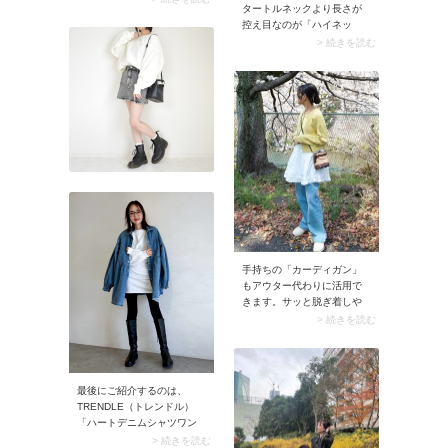
タートルネックより長さが
やネイビーなどの青い服で
控え目なのが「ハイネッ
す！爽やかな寒色がキャメ
ク」。首元を折らずに着る
> 続きを読む
ル色のジャケットを引き締
ため、スッキリ見えるのが
めて、コーデをクールダウ
魅力です。襟元は短めだけ
ン。デニムパンツで取り入
どフィットすることで冷た
れれば普段使いしやすいで
い風が入りにくくなり、寒
すよ。
さ対策にうってつけ。
手持ちの「カーディガン」
もアウター代わりに活用で
きます。サッと脱ぎ着しや
すく、ちょっと肌寒い日の
> 続きを読む
コーデにもぴったりです。
前を閉めて着こなせばクリ
ーンなルックスに。
最後にご紹介するのは、
TRENDLE（トレンドル）
「ハートデニムシャツワン
ピ」です。ハートモチーフ
> 続きを読む