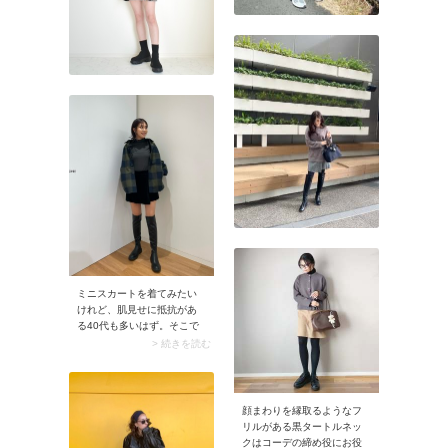
ミニスカートを着てみたい
けれど、肌見せに抵抗があ
る40代も多いはず。そこで
役立つのがロングブーツや
> 続きを読む
ニーハイブーツです。これ
らのブーツ合わせなら、ミ
ニスカートのフレッシュさ
と大人の落ち着き感の両方
顔まわりを縁取るようなフ
を叶えるコーデバランス
リルがある黒タートルネッ
に。素肌見せするときはカ
クはコーデの締め役にお役