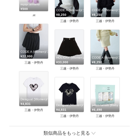
repipi armario
¥500
CODE A (Women)/コードエー
CODE A (Women)/コードエー
¥8,250
¥8,250
.st
三越・伊勢丹
三越・伊勢丹
CODE A (Women)/コードエー
¥22,000
HOLIDAY (Women)/ホリデイ
CODE A (Women)/コードエー
¥33,000
¥8,250
三越・伊勢丹
三越・伊勢丹
三越・伊勢丹
Desigual (Women)/デシグアル
¥4,831
Desigual (Women)/デシグアル
aden+anais (Baby & Kids
¥4,831
¥6,490
三越・伊勢丹
三越・伊勢丹
三越・伊勢丹
類似商品をもっと見る