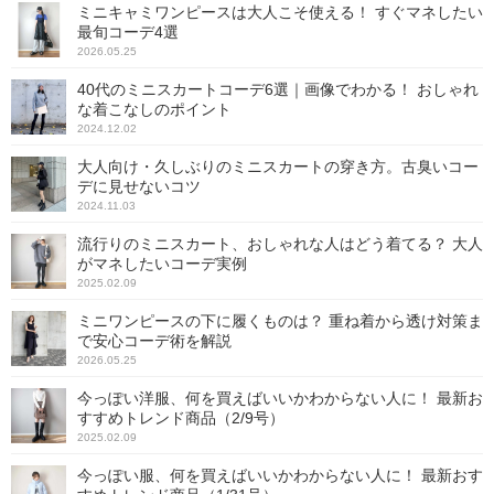
ミニキャミワンピースは大人こそ使える！ すぐマネしたい
最旬コーデ4選
2026.05.25
40代のミニスカートコーデ6選｜画像でわかる！ おしゃれ
な着こなしのポイント
2024.12.02
大人向け・久しぶりのミニスカートの穿き方。古臭いコー
デに見せないコツ
2024.11.03
流行りのミニスカート、おしゃれな人はどう着てる？ 大人
がマネしたいコーデ実例
2025.02.09
ミニワンピースの下に履くものは？ 重ね着から透け対策ま
で安心コーデ術を解説
2026.05.25
今っぽい洋服、何を買えばいいかわからない人に！ 最新お
すすめトレンド商品（2/9号）
2025.02.09
今っぽい服、何を買えばいいかわからない人に！ 最新おす