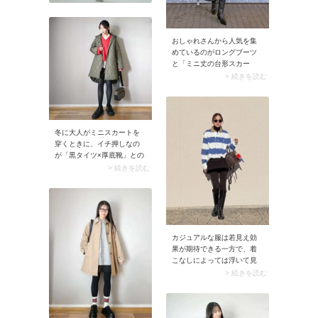
おしゃれさんから人気を集
めているのがロングブーツ
と「ミニ丈の台形スカー
ト」の組み合わせ。スカー
> 続きを読む
ト丈は中途半端なひざ上よ
りも、思い切って脚を出す
丈の方が今っぽく決まりお
すすめ。ロングブーツとバ
ランスよくまとまる上にス
冬に大人がミニスカートを
タイルアップも狙えます
穿くときに、イチ押しなの
よ。
が「黒タイツ×厚底靴」との
着合わせ。このときタイ
> 続きを読む
ツ・ミニスカート・厚底靴
を黒色で統一すると下半身
が繋がって、コーデのまと
まりがアップします。しか
も厚底靴のおかげで底上げ
されスタイルアップにも効
カジュアルな服は若見え効
果的。ダボッとしたアウタ
果が期待できる一方で、着
ーやニットを合わせるとミ
こなしによっては浮いて見
ニスカートをカジュアルに
えることも。特にトップス
> 続きを読む
着こなせますよ。
で取り入れる場合は大人世
代ほどバランスが重要で
す。そんなときこそ頼りに
なるのが黒タートルネッ