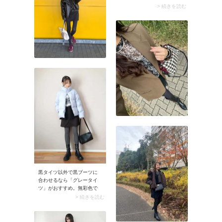
ジュアルなトップスを合わ
立ち。例えばニュアンスカ
> 続きを読む
せると、ヘルシーな印象も
ラーのトップスは40代が着
作ることができるのでおす
るとぼんやり見えが気にな
すめ！
るものですが、黒タートル
ネックをインナーに仕込む
だけで全体がきゅっと引き
締まります。コントラスト
が生まれることでメリハリ
が加わり、洗練された印象
に。さらに重ね着から奥行
きと今っぽさがアップさ
れ、より完成度の高い着こ
なしに決まります。
黒タイツ以外で黒ブーツに
合わせるなら「グレータイ
ツ」がおすすめ。無彩色で
濃淡がつくので、ブーツと
> 続きを読む
タイツの色は違ってもコー
デの違和感はありません。
ちなみに赤やイエローなど