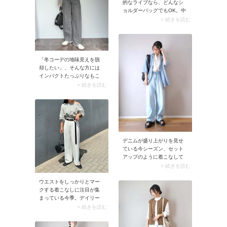
的なライブなら、どんなシ
ョルダーバッグでもOK。中
でもイチ押しは「2WAYのシ
> 続きを読む
ョルダーバッグ」。肩掛け
にはもちろんハンドバッグ
としても持てるので、使い
勝手は抜群です。
「冬コーデの地味見えを脱
却したい」、そんな方には
インパクトたっぷりなもこ
もこアウターがおすすめで
> 続きを読む
す。シンプルなボトムに合
わせれば上品に、派手めの
ボトムに羽織ればハイセン
スなコーデが完成♪
デニムが盛り上がりを見せ
ている今シーズン、セット
アップのように着こなして
みましょう。メンズライク
> 続きを読む
なシルエットのデニムシャ
ツ＆デニムパンツに、あえ
ウエストをしっかりとマー
て甘めブラウスを合わせれ
クする着こなしに注目が集
ば洗練されたバランスに決
まっている今季。デイリー
まります。
に取り入れるなら、ロング
> 続きを読む
タイプのベルトでカジュア
ルに楽しむのがおすすめで