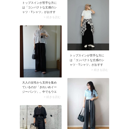
トップスインが苦手な方に
ゃれなスタイリングが楽し
は「コンパクトな丈感のシ
めます。
ャツ・Tシャツ」がおすす
め。裾を出してもゾロリと
> 続きを読む
ならず、トップスアウト独
特のルーズ感が解消されま
す。そこにスポーティなキ
ャップを合わせると、夏ら
しく軽やかな着こなしに。
トップスインが苦手な方に
は「コンパクトな丈感のシ
ャツ・Tシャツ」がおすす
め。裾を出してもゾロリと
> 続きを読む
ならず、トップスアウト独
特のルーズ感が解消されま
大人の女性から支持を集め
す。そこにスポーティなキ
ているのが「きれいめイー
ャップを合わせると、夏ら
ジーパンツ」。中でもウエ
しく軽やかな着こなしに。
ストタックが施されたパン
> 続きを読む
ツはクリーンなムードたっ
ぷり。ウエストゴムでラク
な着心地なのに、オフィス
カジュアルにも使いやすい
パンツです。