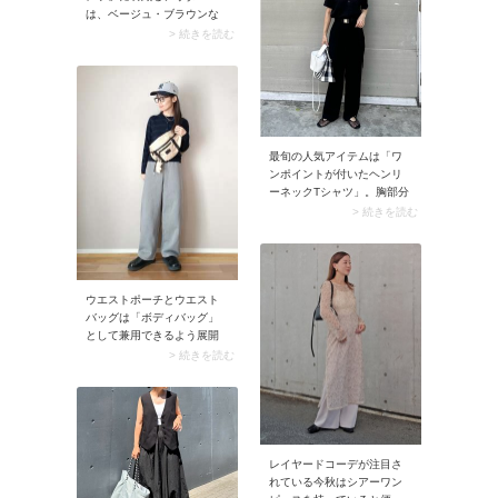
は、ベージュ・ブラウンな
ど茶系のロングコートが映
> 続きを読む
えますよ。羽織るだけで黒1
色のコーデが和らぎクリー
ンな装いに。コートの前を
開けて着こなすと、黒の上
下が縦長シルエットを強調
してスタイルアップも狙え
最旬の人気アイテムは「ワ
ます。
ンポイントが付いたヘンリ
ーネックTシャツ」。胸部分
に施された刺しゅうやロゴ
> 続きを読む
がアクセントになって、ス
タイリングがこなれ見え。
シンプルなワンツーコーデ
がおしゃれに決まります
よ。
ウエストポーチとウエスト
バッグは「ボディバッグ」
として兼用できるよう展開
されていることが一般的。
> 続きを読む
ボディバッグをウエストで
はなく斜めに掛けるとスポ
ーティな雰囲気が高まり、
アクティブなコーデに決ま
ります。
レイヤードコーデが注目さ
れている今秋はシアーワン