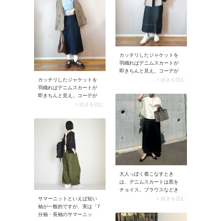
どきのバランスに決まりま
す。
カッチリしたジャケットを
羽織ればデニムスカートが
即きちんと見え。コーデが
引き締まり、大人に似合う
> 続きを読む
カッチリしたジャケットを
カジュアルに仕上がりま
羽織ればデニムスカートが
す。またインディゴや黒な
即きちんと見え。コーデが
ど、ダークカラーのデニム
引き締まり、大人に似合う
> 続きを読む
スカートを選んでおくと、
カジュアルに仕上がりま
オフィスカジュアルにも使
す。またインディゴや黒な
いやすいですよ。
ど、ダークカラーのデニム
スカートを選んでおくと、
オフィスカジュアルにも使
いやすいですよ。
大人っぽく着こなすとき
は、デニムスカートは黒を
チョイス。ブラウスなどき
れいめなトップスを合わせ
サマーニットといえば短い
> 続きを読む
るとモード感が高まり、お
袖が一般的ですが、実は「7
出かけモードにアップデー
分袖・長袖のサマーニッ