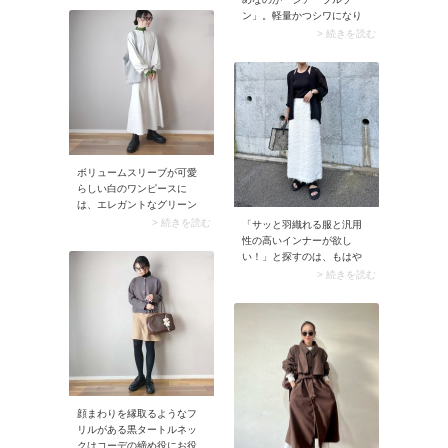
綿素材のアイテムなら夏も
ン」。軽量かつシワになり
使いやすいですよ。
にくいので、とにかく荷物
> 続きを読む
を少なくしたい方にうって
つけ。ノースリーブに羽織
れば二の腕カバーとしても
使えますよ。
ボリュームスリーブが可愛
らしい白のワンピースに
は、エレガントなグリーン
のハイネックカットソーを
> 続きを読む
「サッと羽織れる服と汎用
イン。定番カラー同士のコ
性の高いインナーが欲し
ーデも、少し色が足される
い！」と探すのは、もはや
だけでグッとこなれた印象
夏の恒例行事ですよね。
> 続きを読む
に仕上がります。
UNIQLO（ユニクロ）なら気
軽に羽織れるシャツも抜群
に使えるブラタンクトップ
も充実しています。そこで
40代50代におすすめなのが
ユニクロのシャツとブラト
ップの色を揃え、セットア
ップのように着るコーデ。
顔まわりを縁取るようなフ
デコルテ周りや肩を程よく
リルがある黒タートルネッ
肌見せすることで、ヘルシ
クはコーデの締め役にお役