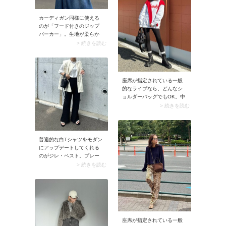
カーディガン同様に使える
のが「フード付きのジップ
パーカー」。生地が柔らか
く気軽に羽織れるので、夜
> 続きを読む
行バスのコーデにぴったり
です。フードを深くかぶっ
てしまえばアイマスク代わ
りにも使えます。
座席が指定されている一般
的なライブなら、どんなシ
ョルダーバッグでもOK。中
でもイチ押しは「2WAYのシ
> 続きを読む
ョルダーバッグ」。肩掛け
にはもちろんハンドバッグ
としても持てるので、使い
勝手は抜群です。
普遍的な白Tシャツをモダン
にアップデートしてくれる
のがジレ・ベスト。プレー
ンなモノトーンコーデに白
> 続きを読む
ベストを加えれば、奥行き
が出て洗練された印象に。
座席が指定されている一般