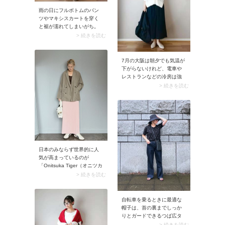
雨の日にフルボトムのパン
ツやマキシスカートを穿く
と裾が濡れてしまいがち。
そこでおすすめなのが「ス
> 続きを読む
カーチョ・ガウチョパン
ツ」です。7分～8分ぐらい
の丈感で展開されているこ
7月の大阪は朝夕でも気温が
とが多く、裾濡れや泥ハネ
下がらないけれど、電車や
の心配が軽減されます。足
レストランなどの冷房は強
元が軽やかなので、湿度の
め。冷え対策に「薄手のカ
> 続きを読む
高い日のコーデにもうって
ーディガン」があると安心
つけです。
です。中でもシアーカーデ
ィガンはポリエステル素材
が多く、サラッとした着心
地なのでおすすめ。コンパ
クトにまとまるうえに畳み
ジワがつきにくいので、バ
ッグに入れて持ち歩くのに
日本のみならず世界的に人
ちょうどいい羽織モノで
気が高まっているのが
す。
「Onitsuka Tiger（オニツカ
タイガー）」のスニーカ
> 続きを読む
ー。きれいめコーデにも馴
染むすっきりとしたデザイ
ンが注目を集めています。
自転車を乗るときに最適な
クリーンな白ならオフィス
帽子は、首の裏までしっか
シーンにも取り入れやいで
りとガードできるつば広タ
すよ。
イプのバケットハット！ ブ
> 続きを読む