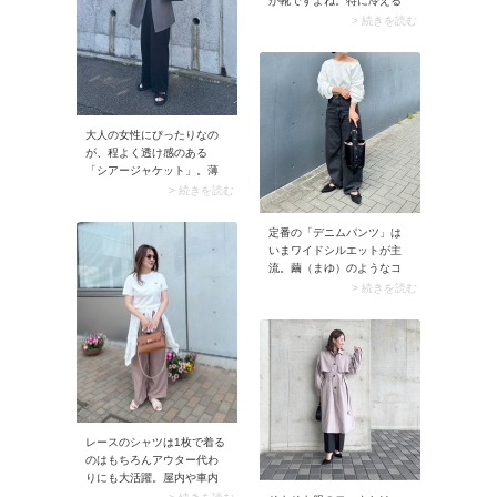
が靴ですよね。特に冷える
るのが理由です。春用のス
足元には、ブーツを合わせ
> 続きを読む
ウェットパンツは、この裏
て程よいボリューム感を出
毛のスウェットパンツを指
すのがおすすめです。しっ
します。
かり足元の温感をアップし
てくれるうえに、薄いスカ
ートとトップスとのバラン
スもまとめてくれるんで
大人の女性にぴったりなの
す。
が、程よく透け感のある
「シアージャケット」。薄
手かつサラッとした作りな
> 続きを読む
ので、ジャケットながら暑
そうに見えずスマートなル
定番の「デニムパンツ」は
ックスに。きちんと感があ
いまワイドシルエットが主
り、暑い時期のオフィスコ
流。繭（まゆ）のようなコ
ーデにもおすすめです。
クーンシルエットを選ぶ
> 続きを読む
と、デニムコーデの鮮度が
アップ。カジュアルながら
サマになりますよ。
レースのシャツは1枚で着る
のはもちろんアウター代わ
りにも大活躍。屋内や車内
など意外と冷えに悩まされ