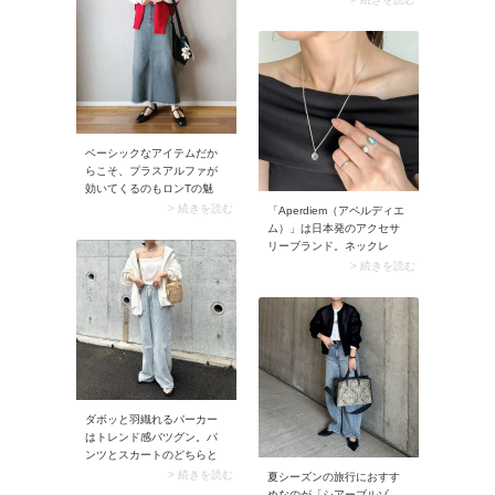
ラックワントーンのシンプ
ルなデザインなら、普段の
デニムコーデに馴染みます
よ。風に飛ばされないよ
う、あごヒモ付きで固定で
きるタイプがベスト。ツバ
に重さがあると風にあおら
れやすいので、アウトドア
ベーシックなアイテムだか
ブランドなどで軽量素材＆
らこそ、プラスアルファが
UV加工のアイテムを探すの
効いてくるのもロンTの魅
も手ですよ。
力。例えば白ロンTに赤ニッ
> 続きを読む
「Aperdiem（アペルディエ
トを肩掛けするだけで、ス
ム）」は日本発のアクセサ
タイリングがこなれた印象
リーブランド。ネックレ
に更新されます。ここに合
ス・リング・ピアス・ブレ
> 続きを読む
わせたいのはデニムスカー
スレットなど、すべてのジ
ト。ラフな抜け感が足さ
ュエリーは国内の職人によ
れ、シンプルな中にセンス
って製作されています。ま
を感じるコーデに仕上がり
た1万円台からも手に入るリ
ます。ロンTコーデに少し変
ーズナブルな価格帯と洗練
化をつけたいときは、こん
されたデザインは、オンオ
な肩掛けスタイルをぜひ試
フを選ばず合わせやすいの
してみてください。
が魅力です。 中でも人気な
ダボッと羽織れるパーカー
のが天然石を使ったネック
はトレンド感バツグン。パ
レスやリング。印象的なス
ンツとスカートのどちらと
トーンを施したアクセサリ
も好相性だからコーデの幅
> 続きを読む
ーはシンプルコーデのアク
夏シーズンの旅行におすす
も広がります。メッシュや
セントにぴったりです。
めなのが「シアーブルゾ