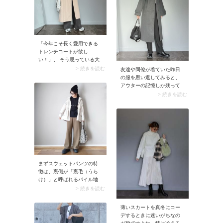
くらいまでが目安です。
セサリーもシルバーで統一
するとスタイリングに調和
が生まれますよ。シルバー
のバッグはミニマルなモノ
トーンコーデをグッと洗練
「今年こそ長く愛用できる
された印象へと導きます。
トレンチコートが欲し
い！」、 そう思っている大
人は多いのではないでしょ
> 続きを読む
友達や同僚が着ていた昨日
うか。とはいえ、ベーシッ
の服を思い返してみると、
クなトレンチコートは重か
アウターの記憶しか残って
ったりカチッとし過ぎてい
いないことってありません
> 続きを読む
たりと、結局出番が少なく
か？ 実はそれだけ冬のコー
なることも。そこで40代50
デはアウター選びが重要な
代におすすめなのが軽量か
んです。50代におすすめな
つサラッと羽織るだけで格
のは装飾の少ないステンカ
好よく見えるデザイン。カ
ラーのロングコート。縦の
ジュアルな服にも合うシル
ラインを強調＆体型カバー
エットを探してみましょ
ができるうえ、上品な印象
う。
に。オフィスコーデにも最
まずスウェットパンツの特
適なアウターです。
徴は、裏側が「裏毛（うら
け）」と呼ばれるパイル地
であること。スウェットパ
> 続きを読む
ンツ独特の吸水性や柔らか
な穿き心地は、ループ状に
薄いスカートを真冬にコー
編み込んだニット生地がタ
デするときに迷いがちなの
オルと同じ構造になってい