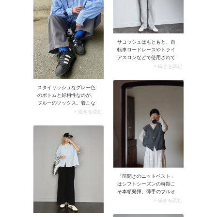
は、大人カジュアルにもっ
てこいな名品なんです。
サコッシュはもともと、自
転車ロードレースやトライ
アスロンなどで使用されて
いるスポーツバッグ。だか
> 続きを読む
らこそカジュアル服との相
性は抜群！ スナップのよう
スタイリッシュなグレー色
なオーバーサイズコーデに
のボトムと好相性なのが、
斜め掛けすれば、着こなし
ブルーのソックス。着こな
の引き締め役にもなってく
しをすっきりとクリーンな
れます。
> 続きを読む
ムードへ導きます。カジュ
アルなスニーカーとの組み
合わせも、このコンビなら
どこかきれいめに。洗練さ
れた雰囲気に仕上がります
よ。
「前開きのニットベスト」
はシフトシーズンの時期こ
そ本領発揮。薄手のプルオ
ーバーに羽織ればほっこり
> 続きを読む
見えず、鮮度のある着こな
しに。気温調節できるおし