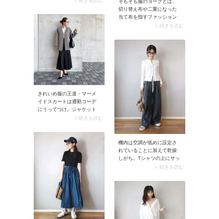
> 続きを読む
そもそも服のヨークとは、
るシーンが多い夏、持って
切り替え布や二重になった
いれば重宝すること間違い
当て布を指すファッション
なしです。スナップのよう
用語。代表的なのがトレン
> 続きを読む
に腰に巻いたり肩に掛けた
チコートの肩に付けられた
りするだけでも、全身がア
布です。ちなみにトレンチ
ップデートされますよ。
コートのヨークは雨水を下
に流れ落ちるようにデザイ
ンされていることから、ア
ンブレラヨークとも呼ばれ
ています。
きれいめ服の王道・マーメ
イドスカートは通勤コーデ
にうってつけ。ジャケット
を羽織ったりブラウスを裾
> 続きを読む
出ししたりすると、ボディ
ラインがさりげなく隠れる
上にコーデの甘さを解消。
機内は空調が低めに設定さ
これなら、きれいめに着こ
れていることに加えて乾燥
なしても時代遅れ感はあり
しがち。Tシャツの上にサッ
ませんよ。
と羽織れるよう「長袖カー
> 続きを読む
ディガン」があると安心で
す。このとき薄手＆ふつう
丈のカーディガンを選ぶの
がコツ。かさばらず脱ぎ着
しやすいため、体温調節が
スマートに行えます。