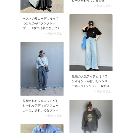
ピースを持っていると便
利。ベーシックなワンツー
> 続きを読む
コーデも、シアーワンピー
スを重ねるだけで一気に華
ベストの夏コーデにうって
やかなスタイルにシフト。
つけなのが「タンクトッ
パンツと重ね着するバラン
プ」。1枚では着こなしにく
スも今の気分にぴったりで
いタンクトップですが、ベ
> 続きを読む
す。
ストを羽織ればハードルが
下がり、お出かけにぴった
りな装いに。またベストの
前を開けると風通しがよく
なり、涼しく過ごせます。
最旬の人気アイテムは「ワ
ンポイントが付いたヘンリ
ーネックTシャツ」。胸部分
に施された刺しゅうやロゴ
> 続きを読む
がアクセントになって、ス
タイリングがこなれ見え。
洗練されたシルエットがお
シンプルなワンツーコーデ
しゃれなアディダススニー
がおしゃれに決まります
カーは、きれいめなグレー
よ。
ワイドパンツに合わせて都
> 続きを読む
会派シンプルスタイルを楽
しんでも素敵！ 主張しすぎ
ないアディダススニーカー