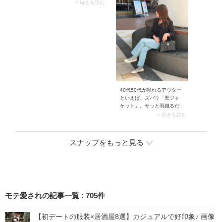
トされますよ。カジュアル
ト」も展開されています。
> 続きを読む
に寄りやすいデニムスカー
袖の長いサマーニットは編
トがクリーンな印象に。
み目がザックリとしたアイ
テムが多いことから、メッ
シュニットや透かし編みニ
ットの商品名で販売されて
いる場合もあります。この
袖丈のサマーニットを着る
目安は、長袖トップス1枚で
ちょうどいい時期。最高気
温が18度～22度くらいの頃
が最適です。ちなみに下に
40代50代が頼れるアウター
長袖インナーを仕込めば、
といえば、ズバリ「黒ジャ
もう少し早い時期から活用
ケット」。サッと羽織るだ
できますよ。
けでコーデにきちんと感を
> 続きを読む
加えてくれるとあり、大人
世代にうってつけです。ト
レンドに左右されない定番
スナップをもっと見る
服でありながら上品に着こ
なせます。
モテ愛されの記事一覧
:
705
件
【初デートの服装×居酒屋8選】カジュアルで好印象♪ 画像