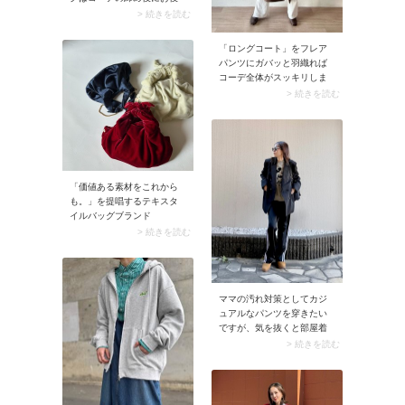
ーでシャレたスタイルに決
立ち。例えばニュアンスカ
> 続きを読む
まります。
ラーのトップスは40代が着
るとぼんやり見えが気にな
「ロングコート」をフレア
るものですが、黒タートル
パンツにガバッと羽織れば
ネックをインナーに仕込む
コーデ全体がスッキリしま
だけで全体がきゅっと引き
す。コートからフレアパン
> 続きを読む
締まります。コントラスト
ツが覗き、縦長シルエット
が生まれることでメリハリ
を強調。大人っぽくてスマ
が加わり、洗練された印象
ートな装いに決まります。
に。さらに重ね着から奥行
きと今っぽさがアップさ
れ、より完成度の高い着こ
なしに決まります。
「価値ある素材をこれから
も。」を提唱するテキスタ
イルバッグブランド
「PAPYRUS（パピル
> 続きを読む
ス）」。可愛いすぎるフォ
ルムと色のバッグは、思わ
ず「そのバッグどこの？」
と声をかけずにはいられま
ママの汚れ対策としてカジ
せん♪
ュアルなパンツを穿きたい
ですが、気を抜くと部屋着
のようになってしまうのが
> 続きを読む
悩ましいですよね。そこで
おすすめなのがラインパン
ツです。コーデがクラスア
ップされますよ。