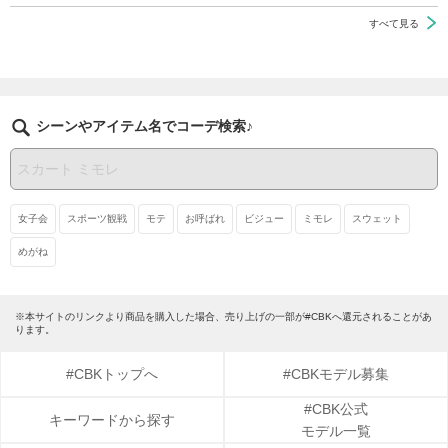
すべて見る
シーンやアイテム名でコーデ検索♪
女子会
スポーツ観戦
モテ
お呼ばれ
ビジュー
ミモレ
スウェット
めがね
※本サイトのリンクより商品を購入した場合、売り上げの一部が#CBKへ還元されることがあ
ります。
#CBKトップへ
#CBKモデル募集
#CBK公式
キーワードから探す
モデル一覧