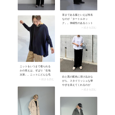
首まである服といえば有名
なのが「タートルネッ
ク」。伸縮性のあるニット
生地が使われていることが
> 続きを読む
多く、首にフィットするの
が特徴。防寒性に優れ、秋
冬シーズンに欠かせないデ
ザインです。筒状の長いタ
ートルネックは折り返して
着るのが一般的ですが、そ
のままクシュクシュたるま
せて着ても素敵。
ニットをいつまで着られる
かの答えは、ずばり「生地
次第」。ニットにどんな毛
白と黒の配色に溶け込みな
糸を使っているかによっ
> 続きを読む
がら、スタイリッシュな華
て、着る時期が異なりま
やぎを添えてくれるのが
す。太い毛糸や、起毛加工
「シルバーのバッグ」。メ
> 続きを読む
を施した毛糸のニットは保
タリックな輝きがコーデに
温性が高いため冬向き。春
程よい存在感をもたらしま
に着るなら、薄手のハイゲ
す。Tシャツ×ワイドパンツ
ージニットがおすすめで
のようなリラクシーな装い
す。期限は昼間でも気温が
に合わせれば軽やかさとメ
それほど高くならない3月末
リハリを両立。さらにアク