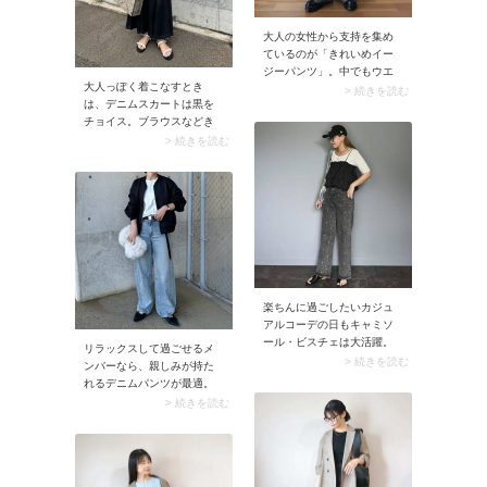
大人の女性から支持を集め
ているのが「きれいめイー
ジーパンツ」。中でもウエ
大人っぽく着こなすとき
ストタックが施されたパン
> 続きを読む
は、デニムスカートは黒を
ツはクリーンなムードたっ
チョイス。ブラウスなどき
ぷり。ウエストゴムでラク
れいめなトップスを合わせ
> 続きを読む
な着心地なのに、オフィス
るとモード感が高まり、お
カジュアルにも使いやすい
出かけモードにアップデー
パンツです。
トされますよ。カジュアル
に寄りやすいデニムスカー
トがクリーンな印象に。
楽ちんに過ごしたいカジュ
アルコーデの日もキャミソ
ール・ビスチェは大活躍。
リラックスして過ごせるメ
いつもの服装に重ねるだけ
> 続きを読む
ンバーなら、親しみが持た
でオシャレにアップデート
れるデニムパンツが最適。
される上に、体型をカバー
メンズライクなシルエット
> 続きを読む
してくれるのも嬉しいポイ
で快適にまとめたら、きれ
ント。大人こそ積極的に取
いめなブルゾンやパンプス
り入れてみましょう！
でしっかりとおしゃれ感を
プラス。肩の力が抜けた今