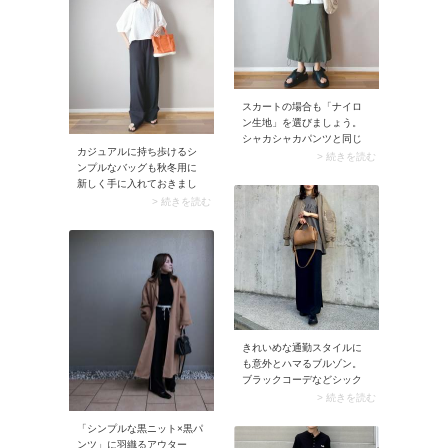
す。ベルトの余った部分は
あえて垂らし、こなれた雰
囲気に見せるのが気分。
スカートの場合も「ナイロ
ン生地」を選びましょう。
シャカシャカパンツと同じ
カジュアルに持ち歩けるシ
く雨がしみ込みにくいの
> 続きを読む
ンプルなバッグも秋冬用に
で、ライブ会場で冷える心
新しく手に入れておきまし
配も軽減されますよ。スカ
ょう。例えば爽やかなオレ
> 続きを読む
ートはすっきりシルエット
ンジに心惹かれるミニトー
の方が雨がかかりにくくお
トバッグはうってつけ。好
すすめ。
きな色にこだわって探して
みるのもおすすめです。
きれいめな通勤スタイルに
も意外とハマるブルゾン。
ブラックコーデなどシック
にまとめた上にブルゾンを
> 続きを読む
羽織れば都会的な装いに。
手持ち服でトライしやすい
「シンプルな黒ニット×黒パ
のも嬉しいポイントです。
ンツ」に羽織るアウター