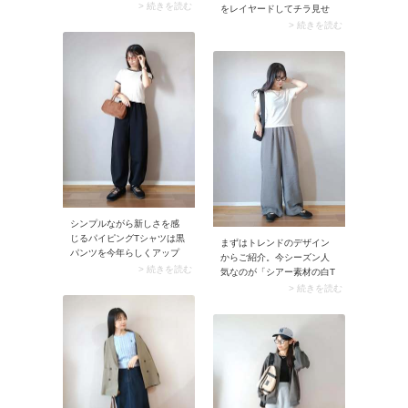
原因で朝のボトム選びに時
> 続きを読む
をレイヤードしてチラ見せ
間がかかることってありま
する着こなし。トップスの
> 続きを読む
せんか？そんな方におすす
裾からレースを覗かせるこ
めなのが、裾出しがきれい
とで、程よいアクセントに
に見えるトップス。例えば
なりながらトレンド感もし
ボックスシルエットのプレ
っかり出せます。またデニ
ーンな白シャツは最適。タ
ムやワイドパンツなどカジ
ックワイドパンツとシンプ
ュアルなパンツとも相性が
ルに合わせるだけでバラン
よく、デイリー使いしやす
スよく仕上がります。
いスタイリングです。
シンプルながら新しさを感
じるパイピングTシャツは黒
まずはトレンドのデザイン
パンツを今年らしくアップ
からご紹介。今シーズン人
デートしてくれる優れモ
> 続きを読む
気なのが「シアー素材の白T
ノ。このときモノトーン配
シャツ」。生地にトレンド
> 続きを読む
色のTシャツを選ぶと、カジ
感があるため、ベーシック
ュアルコーデが今っぽくて
な白Tシャツより今どきのコ
モードな印象に仕上がりま
ーデに決まります。この薄
す。さらにサングラスやデ
手で透け感のある白Tシャツ
ザイン性のあるシューズを
に合わせるボトムは「カー
合わせて、夏らしい抜け感
ブパンツ」がイチ押し。シ
と遊び心をプラスするのが
ルエットにボリュームがあ
おすすめ。
るので、華奢なシアーTシャ