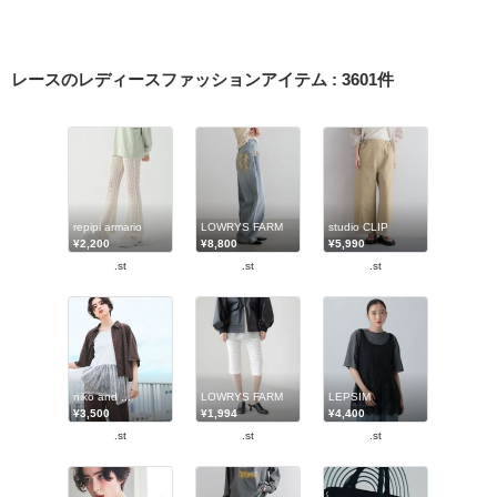
レースのレディースファッションアイテム
:
3601
件
repipi armario
LOWRYS FARM
studio CLIP
¥2,200
¥8,800
¥5,990
.st
.st
.st
niko and ...
LOWRYS FARM
LEPSIM
¥3,500
¥1,994
¥4,400
.st
.st
.st