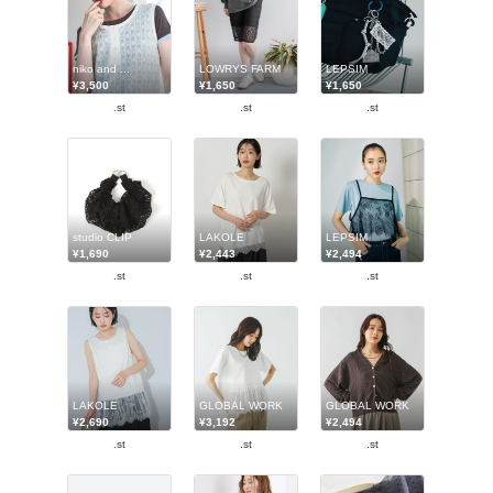
niko and ...
LOWRYS FARM
LEPSIM
¥3,500
¥1,650
¥1,650
.st
.st
.st
studio CLIP
LAKOLE
LEPSIM
¥1,690
¥2,443
¥2,494
.st
.st
.st
LAKOLE
GLOBAL WORK
GLOBAL WORK
¥2,690
¥3,192
¥2,494
.st
.st
.st