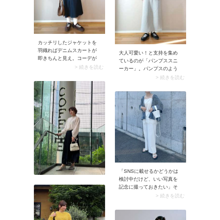
ツと合わせることでバラン
スが整います。
カッチリしたジャケットを
羽織ればデニムスカートが
大人可愛い！と支持を集め
即きちんと見え。コーデが
ているのが「パンプススニ
引き締まり、大人に似合う
> 続きを読む
ーカー」。パンプスのよう
カジュアルに仕上がりま
なルックスとスニーカーの
> 続きを読む
す。またインディゴや黒な
ような履きやすさを兼ね備
ど、ダークカラーのデニム
えているとあり、大人のお
スカートを選んでおくと、
出かけコーデにうってつ
オフィスカジュアルにも使
け。身に着けるだけでスタ
いやすいですよ。
イリングがサマになります
よ。
「SNSに載せるかどうかは
検討中だけど、いい写真を
記念に撮っておきたい」そ
う考えているのなら、服装
> 続きを読む
はお花畑のイメージに合う
かを考えて選んでみましょ
う。例えばカラフルなお花