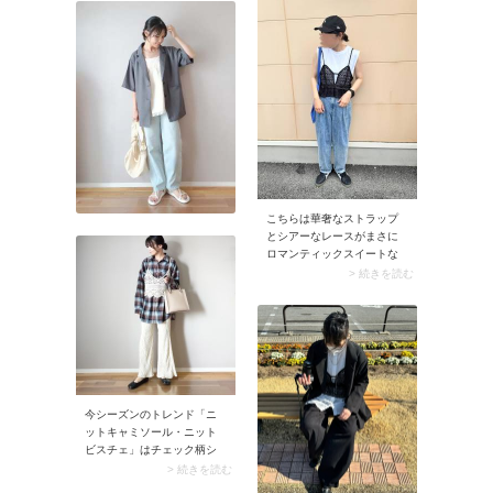
こちらは華奢なストラップ
とシアーなレースがまさに
ロマンティックスイートな
ブラックキャミソール。甘
> 続きを読む
いデザインだから、あえて
カジュアルなタンクトップ×
デニムパンツにレイヤード
するとより可愛さが引き立
ちます。長袖シーズンには
リブニットなど、フェミニ
ンなトップスに重ね着する
とまた違った印象に。
今シーズンのトレンド「ニ
ットキャミソール・ニット
ビスチェ」はチェック柄シ
ャツと相性バツグン。上に
> 続きを読む
重ねるだけでベーシックな