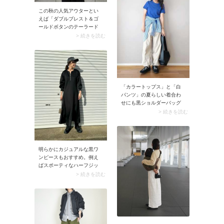
この秋の人気アウターとい
えば「ダブルブレスト＆ゴ
ールドボタンのテーラード
ジャケット」。かっちりし
> 続きを読む
たテーラードカラーと2列に
施されたゴールドボタンの
掛け合わせでトラッドムー
ドたっぷり。素材はツイー
ドやヘリンボーンなどクラ
シカルなものに注目が集ま
「カラートップス」と「白
っています。
パンツ」の夏らしい着合わ
せにも黒ショルダーバッグ
がぴったり。締め色である
> 続きを読む
黒から、コーデに大人っぽ
さが加わります。
明らかにカジュアルな黒ワ
ンピースもおすすめ。例え
ばスポーティなハーフジッ
プデザインや、ゆるっとし
> 続きを読む
たシャツワンピースは軽や
かな雰囲気が持ち味。喪服
のイメージがなくタウンユ
ースにマッチします。ゴツ
めのブーツやスニーカーを
履くとなおヨシです。