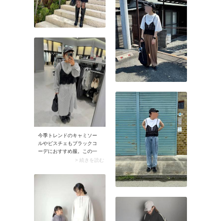
めます。
今季トレンドのキャミソー
ルやビスチェもブラックコ
ーデにおすすめ服。この一
枚を足すだけでコーデは格
> 続きを読む
段におしゃれに見えます。
手持ちのキャミソールやビ
スチェがあれば、じゃんじ
ゃんファッションに取り入
れてみてください。