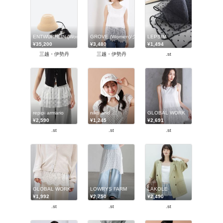
ENTWURFEIN (Women)/エントワフェイン
GROVE (Women)/グローブ
LEPSIM
¥35,200
¥3,480
¥1,494
三越・伊勢丹
三越・伊勢丹
.st
repipi armario
niko and ...
GLOBAL WORK
¥2,590
¥1,245
¥2,691
.st
.st
.st
GLOBAL WORK
LOWRYS FARM
LAKOLE
¥1,992
¥2,750
¥2,490
.st
.st
.st