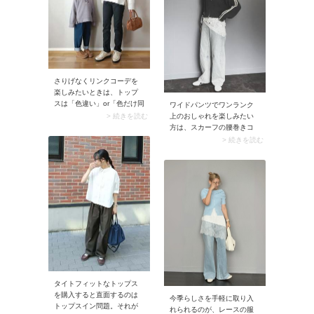
さりげなくリンクコーデを
楽しみたいときは、トップ
スは「色違い」or「色だけ同
ワイドパンツでワンランク
じ」ものを選んでみて。ス
上のおしゃれを楽しみたい
> 続きを読む
ナップのように色違いのパ
方は、スカーフの腰巻きコ
ーカーや、ママのブラウス
ーデに挑戦してみません
> 続きを読む
とキッズのトップスを同じ
か？ 手持ちのスカーフを腰
色にするなど、あえて同じ
に巻き付けるだけでレトロ
服で揃えないことでペアル
可愛いハイセンスなスタイ
ック感が控えめに。自然体
ルに。さりげなく個性も出
の親子リンクコーデが完成
せるので、いつものコーデ
します。
をアップデートしたい大人
にもおすすめです。
タイトフィットなトップス
を購入すると直面するのは
今季らしさを手軽に取り入
トップスイン問題。それが
れられるのが、レースの服