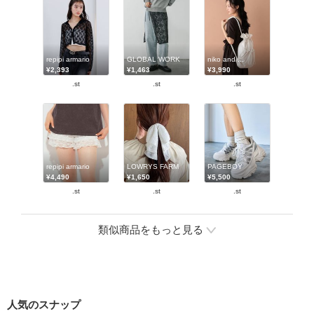
repipi armario
GLOBAL WORK
niko and ...
¥2,393
¥1,463
¥3,990
.st
.st
.st
repipi armario
LOWRYS FARM
PAGEBOY
¥4,490
¥1,650
¥5,500
.st
.st
.st
類似商品をもっと見る
人気のスナップ