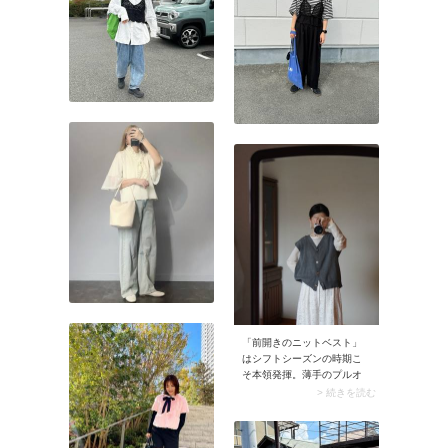
「前開きのニットベスト」
はシフトシーズンの時期こ
そ本領発揮。薄手のプルオ
ーバーに羽織ればほっこり
> 続きを読む
見えず、鮮度のある着こな
しに。気温調節できるおし
ゃれなスタイリングが楽し