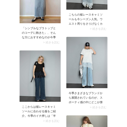
こちらの裾レースキャミソ
ールも今シーズン人気。ウ
エスト周りをさりげなくカ
バーできるのが大人世代に
「シンプルなブラトップと
> 続きを読む
嬉しい一着です。インナー
のコーデに飽きた」、そん
にはキャミソールと同色で
な方におすすめなのが今季
ややショート丈のTシャツが
らしいレースキャミソー
> 続きを読む
おすすめ。コーデバランス
ル。裾フレアのデザインや
がよく甘さ控えめに仕上が
胸元のレースがさりげない
ります。
タイプを選ぶと、上品に着
こなせます。色味のおすす
めは黒ワンカラーのタイ
プ。落ち着いた印象に仕上
がり大人にぴったりです。
しかもシアートップスの色
を選ばずに合わせられます
よ。
今季さまざまなブランドか
ら展開されているのが、ス
ポーティ感の中にどこか懐
ここからは裾レースキャミ
かしさも感じるリンガーTシ
> 続きを読む
ソールに合わせる服をご紹
ャツ。デニムパンツに合わ
介。今季のイチ押しは「半
せるときは、レースインナ
袖のショート丈カーディガ
ーをレイヤードしてフェミ
> 続きを読む
ン」との着合わせ。カーデ
ニンな要素をプラスするの