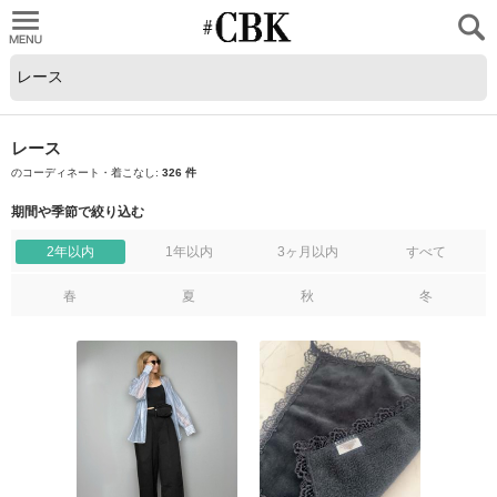
CUBKI
レース
のコーディネート・着こなし:
326 件
期間や季節で絞り込む
2年以内
1年以内
3ヶ月以内
すべて
春
夏
秋
冬