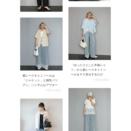
「ゆったりとした半袖シャ
ツ」から裾レースキャミソ
ールをチラ見せするだけ
裾レースキャミソールは
で、シャツコーデの鮮度が
> 続きを読む
「ジャケット」と相性バツ
グンとアップ。手持ちのシ
グン。ハンサムなアウター
ャツに変化が生まれ、こな
が華やかなキャミソールを
> 続きを読む
れたルックスに決まります
引き締め、大人っぽいムー
よ。
ドを演出。キャミソールが
外しとなり、コーデがサマ
になりますよ。