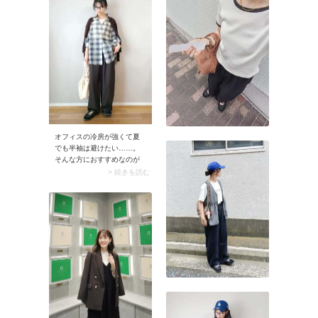
ています。Tシャツをはじめ
ち手に巻くスカーフアレン
どんなトップスにも合わせ
ジもおすすめ。アイデア次
やすく、楽ちんで着心地は
第で楽しみ方が広がるのが
抜群。またリーズナブルな
スカーフのメリットです。
価格展開が多く、何かと申
し分のない一枚です。
オフィスの冷房が強くて夏
でも半袖は避けたい……。
そんな方におすすめなのが
長袖のシアーシャツ。白ベ
> 続きを読む
ースにトラッドなチェック
柄が入った上品なシャツな
ら、羽織るだけで白Tシャツ
もきれいめな印象に。落ち
感のあるワイドパンツに合
わせれば、着心地もラクち
んなリラックスコーデに仕
上がります。