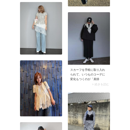
シャツに鮮度が加わり、今
どきのルックスに。ゆるっ
とリラクシーなレイヤード
スタイルを演出します。
スカーフを手軽に取り入れ
られて、いつものコーデに
変化もつくのが「肩掛
け」。胸元でスカーフを結
> 続きを読む
ぶことで大人ならではの可
愛らしさも演出できます
よ。このときあえてカジュ
アルな服装に合わせると、
こなれた表情のある着こな
しに。