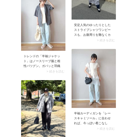
安定人気のゆったりとした
ストライプシャツワンピー
スも、お腹周りを難なくカ
バーできるのが魅力。1枚で
> 続きを読む
着てもヨシですが、今年ら
しく黒のレースキャミソー
ルなど甘めアイテムとレイ
トレンドの「半袖ジャケッ
ヤードするのもおすすめ。
ト」はノースリーブ服と相
キャミソールはショート丈
性バツグン。ガバッと羽織
を選ぶとスタイルアップ効
るだけで二の腕をすっぽり
> 続きを読む
果が狙えますよ。
包み込み、かつ流行りのス
タイルに決まります。
半袖カーディガンを「レー
スキャミソール」に合わせ
れば、今っぽい着こなし
に。1枚で着るにはハードル
> 続きを読む
が高いレースキャミソール