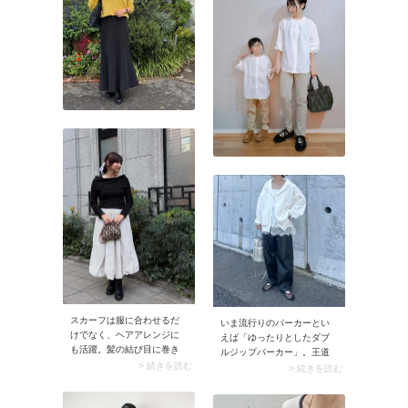
畑が撮影のメインになりそ
うなら、クリーンなホワイ
トのワントーンコーデで着
映えを狙ってみて。トレン
ド感のあるレースキャミソ
ールを主役に全身白でまと
めたら、デニムジャケット
でカジュアルダウン。今季
らしくまとまり素敵です
よ。
スカーフは服に合わせるだ
いま流行りのパーカーとい
けでなく、ヘアアレンジに
えば「ゆったりとしたダブ
も活躍。髪の結び目に巻き
ルジップパーカー」。王道
着けることで、横顔やバッ
> 続きを読む
のスウェット生地に加え、
> 続きを読む
クスタイルの印象がさりげ
ハリ感のあるダンボール素
なく引き立ちます。また髪
材のものがトレンド入りし
だけではなく、バッグの持