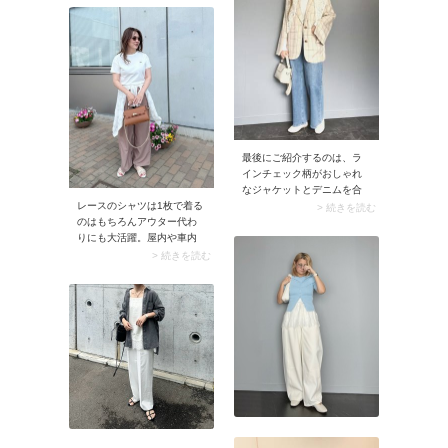
ィガンの裾からキャミソー
がイチ押しのコーデ術。こ
ルのレースが覗くことで、
んなテイストミックスの着
おしゃれなレイヤードコー
こなし方は夏のデニムコー
デが完成します。このとき
デを旬のムードへと更新し
キャミソールとカーディガ
てくれます。
ンを同色で揃えると、上半
身がまとまりクリーンに着
こなせます。
最後にご紹介するのは、ラ
インチェック柄がおしゃれ
なジャケットとデニムを合
レースのシャツは1枚で着る
わせたコーデ。どんなアイ
> 続きを読む
のはもちろんアウター代わ
テムも受け止めてくれる万
りにも大活躍。屋内や車内
能なデニムだからこそ、こ
など意外と冷えに悩まされ
ういったデザイン性の強い
> 続きを読む
るシーンが多い夏、持って
ジャケットも難なく合わせ
いれば重宝すること間違い
られます。 今回はテーラー
なしです。スナップのよう
ドジャケットを中心にご紹
に腰に巻いたり肩に掛けた
介しましたが、他にノーカ
りするだけでも、全身がア
ラージャケットやツイード
ップデートされますよ。
ジャケットなどもおしゃれ
に合わせられますよ。ぜひ
ご自身のお好みのスタイル
を探してみてください。