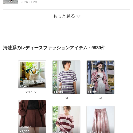
2026.07.29
もっと見る
清楚系のレディースファッションアイテム
:
9930
件
フェリシモ FELISSIMO
¥2,420
PAGEBOY
RAGEBLUE
¥3,499
¥3,994
フェリシモ
.st
.st
Heather
¥3,300
PAGEBOY
JEANASIS