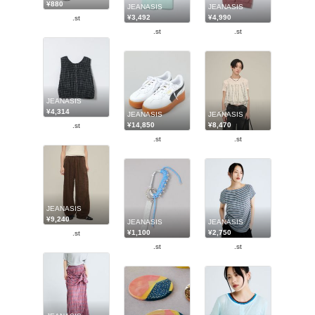
¥880
JEANASIS
JEANASIS
¥3,492
¥4,990
.st
.st
.st
JEANASIS
¥4,314
JEANASIS
JEANASIS
¥14,850
¥8,470
.st
.st
.st
JEANASIS
¥9,240
JEANASIS
JEANASIS
¥1,100
¥2,750
.st
.st
.st