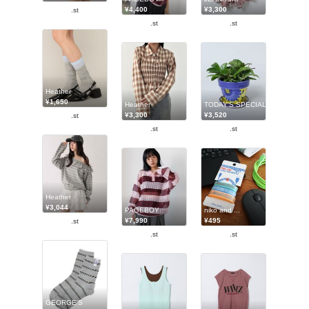
¥4,400
¥3,300
.st
.st
.st
Heather
¥1,650
Heather
TODAY'S SPECIAL
¥3,300
¥3,520
.st
.st
.st
Heather
¥3,044
PAGEBOY
niko and ...
¥7,990
¥495
.st
.st
.st
GEORGE'S