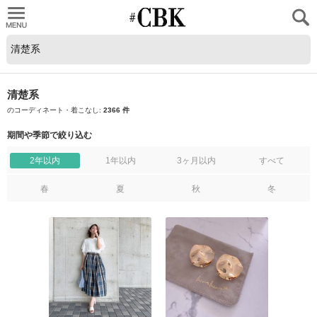
CUBKI
清楚系
のコーディネート・着こなし:
2366 件
期間や季節で絞り込む
2年以内
1年以内
3ヶ月以内
すべて
春
夏
秋
冬