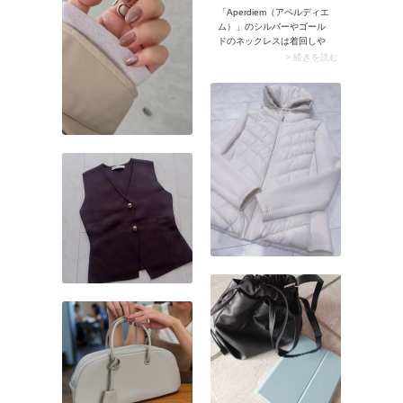
「Aperdiem（アペルディエ
ム）」のシルバーやゴール
ドのネックレスは着回しや
すいと評判。左右で異なる
> 続きを読む
チェーンを使うなど、シン
プルながらモード感のある
デザインが魅力的です。