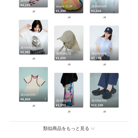
JEANASIS
¥4,125
studio CLIP
JEANASIS
¥1,390
¥3,044
.st
.st
.st
JEANASIS
¥3,991
JEANASIS
JEANASIS
¥1,650
¥7,190
.st
.st
.st
JEANASIS
¥8,800
JEANASIS
JEANASIS
¥3,850
¥12,100
.st
.st
.st
類似商品をもっと見る