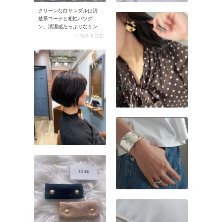
クリーンな白サンダルは清
楚系コーデと相性バツグ
ン。清潔感たっぷりなサン
ダルが映え、第一印象もグ
> 続きを読む
ンとアップ。付き合う前や
付き合いはじめのデートコ
ーデにぴったりです。