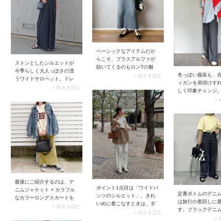
ドパンツは重たく見えがち
ルを試してみてく
ですが、シアー感のあるパ
ンプルを合わせることで軽
やかなルックスに。ここに
白Tシャツを合わせて、シン
プルなモノトーンコーデに
仕上げるのがおすすめの着
ベーシックなアイテムだか
こなし方です。
らこそ、プラスアルファが
ストンとしたシルエットが
効いてくるのもロンTの魅
今季らしく大人っぽさの漂
力。例えば白ロンTに赤ニッ
冬っぽい服装も、
> 続きを読む
うワイドサロペット。ドレ
トを肩掛けするだけで、ス
ィガンを肩掛けす
ープ感のあるきれいめな印
> 続きを読む
タイリングがこなれた印象
しく印象チェンジ
象のサロペットには、中に
に更新されます。ここに合
ディガンが差し色
>
着るトップスもタイトフィ
わせたいのはデニムスカー
地味色コーデもパ
ットのきれいめアイテムを
ト。ラフな抜け感が足さ
くなりますよ。カ
選ぶのがベスト。さりげな
れ、シンプルな中にセンス
ンの色が目を引く
いカットアウトが目を引く5
を感じるコーデに仕上がり
プルに肩掛けすれば
分袖トップスならバランス
ます。ロンTコーデに少し変
にのせて袖を垂ら
◎です。
化をつけたいときは、こん
サマになります。
な肩掛けスタイルをぜひ試
してみてください。
最後にご紹介するのは、デ
ポイント1点目は「ワイドパ
ニムジャケット × カラフル
定番ボトムのデニ
ンツのシルエット」。きれ
なカラーロングスカートを
は旅行の着回しに
いめに着こなすときは、ダ
合わせたコーデ。フレッシ
> 続きを読む
す。ブラックデニ
ボッとしすぎていないワイ
> 続きを読む
ュなイエローや爽やかなブ
だら、1日目は気分
>
ドパンツを選びましょう。