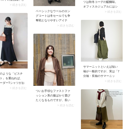
組み合わせも、どこか洗練
ツは秋冬コーデの醍醐味。
。ラフなパンツス
> 続きを読む
感漂うバランスに仕上がり
オフィスカジュアルにはシ
ハマる組み合わせ
ますよ。
ベーシックなウールのロン
ンプルなレザーブーツが好
> 続きを読む
アクティブなお出
グコートは冬セールでも争
相性です。そんなスペシャ
デに最適です。シ
奪戦となりやすいアイテ
ルシューズこそ初秋から取
長袖Tシャツにベス
ム。寒い時期のコーデの主
り入れてたっぷり履き回し
> 続きを読む
、おしゃれな仕上
役になるうえ着回し力も高
ましょう。
いから、オンオフ問わず幅
広いシーンに馴染む万能さ
が魅力です。50代が選ぶな
ら価格だけにとらわれず、
上質な素材感や仕立てのよ
さにも目を向けるのが◎。
今季であれば、シルエット
にややゆとりがあり長め丈
サマーニットといえば短い
のアイテムがおすすめで
袖が一般的ですが、実は「7
のような「ビスチ
す。羽織るだけで大人なら
分袖・長袖のサマーニッ
ト」を重ねれば、
ではの余裕と洗練感を演出
ト」も展開されています。
> 続きを読む
ーダーTシャツがお
してくれますよ。
袖の長いサマーニットは編
ードに印象チェン
> 続きを読む
み目がザックリとしたアイ
ついお手頃なファストファ
ときビスチェやベ
テムが多いことから、メッ
ッション系の服ばかり選び
色のボトムを合わ
シュニットや透かし編みニ
たくなるものですが、長い
上下が繋がり縦長
ットの商品名で販売されて
目で見ると少し値段の張る
> 続きを読む
トを強調。ほっこ
いる場合もあります。この
服の方がかえって高コスパ
解消でき、コーデ
袖丈のサマーニットを着る
です。というのも、プチプ
リまとまります。
目安は、長袖トップス1枚で
ラ服は気楽に買えるのがい
ちょうどいい時期。最高気
いところだけれど、使って
温が18度～22度くらいの頃
いる素材においては価格相