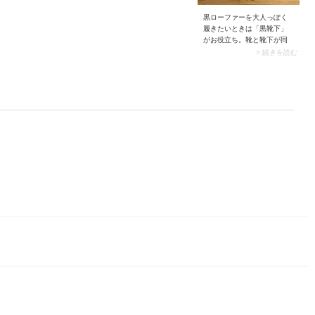
が最適です。ちなみに下に
応であることが多いからで
長袖インナーを仕込めば、
黒ローファーを大人っぽく
す。 その点、ある程度の価
もう少し早い時期から活用
履きたいときは「黒靴下」
格がする服は、素材が上質
できますよ。
がお役立ち。靴と靴下が同
で着たときのシルエットも
じ黒色で繋がり、スッキリ
> 続きを読む
洗練されています。特にジ
まとまります。ここに合わ
ャケットなどコーデのメイ
せるボトムは「長すぎない
ンになるアイテムは、良質
ロングスカート」が最適で
なモノを手に入れておくの
す。素足がほんの少し覗く
がおすすめです。大切に着
ことで足元に抜け感が生ま
られる服を少しだけ持つ
れ、軽やかなスタイリング
と、おしゃれの満足度を高
にまとまります。
めて贅沢な気持ちにさせて
くれますよ。