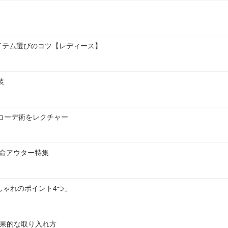
イテム選びのコツ【レディース】
装
いコーデ術をレクチャー
本命アウター特集
しゃれのポイント4つ」
効果的な取り入れ方