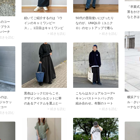
「卒業式
算をかけ
なときは
続いてご紹介するのは「Iラ
50代の普段使いにぴったり
ョンブラ
ものコー
インのキャミワンピー
なのが、UNIQLO（ユニク
例えばス
をプラス
ス」。1日目はキャミワンピ
ロ）のセットアップで着ら
GLOBA
ルバーチ
ースの下にTシャツを、2日
れるニットです。 1枚目のス
> 続きを読む
> 続きを読む
ルワーク
が最適。
 続きを読む
目は上からTシャツを重ねる
ナップでは「3Dスフレヤー
プ、2枚
のが程よ
とタイトスカートのような
ンVネックベスト」と「3D
クロ）の
長さのシ
ルックスに。少ない荷物で
スフレヤーンスカート」、2
ツを着用
。やや厚
おしゃれに着回せます。
枚目では「ケーブルクルー
な白ブラ
ーに合わ
ネックカーディガン」と
るアクセ
く決まる
「ケーブルクルーネックセ
るのがコ
ーター」をセレクト。着る
ぽく見え
だけで全身に統一感が生ま
装いに決
れ、コーデのまとまりがア
ップしています。テクニッ
ク不要で上品な着こなし
に。
黒色はシックだからこそ、
こちらはカジュアルコーデ×
るのは、
横浜アリ
デザインやシルエットに華
キャンバストートバッグの
ジャケッ
ル・さい
のあるアイテムを選ぶと一
組み合わせ。布製のトート
なコー
ーナなど
気にあか抜けた印象に。例
バッグは気負わずさらっと
> 続きを読む
> 続きを読む
ナルなポ
場は屋内
 続きを読む
えばスナップのような立体
持てるのが魅力ですよね。
ジャケッ
め、服装
感のあるニットやボリュー
カジュアルな雰囲気になじ
、大人の
高めです
ムスカートはおすすめ。オ
みやすいから、どんなアイ
できま
のが「重
ールブラックでまとめても
テムとも相性よくまとまっ
なしたい
は熱気が
重たく見えず、目を引くス
てくれます。定番のバッグ
りスタイ
しやすい
タイリングを作ってくれま
なので、ちょっと目を惹く