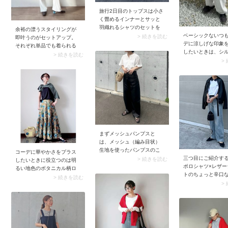
旅行2日目のトップスは小さ
く畳めるインナーとサッと
羽織れるシャツのセットを
余裕の漂うスタイリングが
リコメンド。おしゃれ感も
ベーシックないつ
> 続きを読む
即叶うのがセットアップ。
実用性も兼ね備えていて、
デに涼しげな印象
それぞれ単品でも着られる
旅行にぴったりなコンビで
したいときは、シ
から、1日目はセットで、2
> 続きを読む
す。キャミソールも白をチ
ェーンネックレス
>
日目は他の服と合わせれば
ョイスしてパンツとセット
中でもおすすめな
違う表情が楽しめます。
アップ風にまとめてみまし
いボリューム感＆
ょう。ここにカラーシャツ
ルバーネックレス
を羽織るとアクセントが加
みのあるカットソ
わり、同じパンツでも前日
せてもバランスよ
とは違う印象に。また薄手
のが魅力です。
のシャツは紫外線対策や冷
房対策に使えるので、1枚あ
ると便利です。
まずメッシュパンプスと
は、メッシュ（編み目状）
生地を使ったパンプスのこ
コーデに華やかさをプラス
と。編み目の隙間から風が
三つ目にご紹介す
> 続きを読む
したいときに役立つのは明
通るので蒸れにくいのがメ
ポロシャツ×レザー
るい地色のボタニカル柄ロ
リット。中でも黒のメッシ
トのちょっと辛口
ングスカート。モデルさん
> 続きを読む
ュパンプスは合わせやす
デ。トラディショ
>
は裾がティアードになった
く、使い勝手が抜群です。
ロシャツにレザー
甘いシルエットが目を引く
そんな黒メッシュパンプス
トを羽織ることで
スカートをチョイス。トッ
は、夏に「黒のワイドパン
ミックス感を演出
プスはブラックTシャツなど
ツ」を穿くときにうってつ
す。クールに着こ
シンプルに仕上げるのがベ
け。フルレングスの黒ワイ
日には、この羽織
ストです。