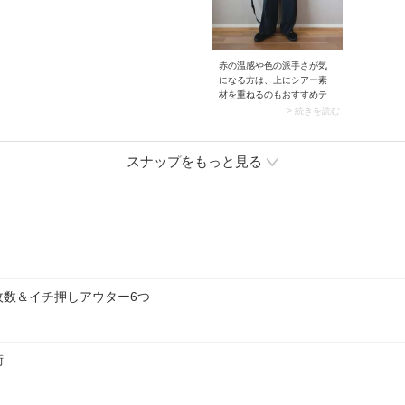
ガラリと変わるアイテム。
ックフレ
おしゃれなトレンド感を重
果的。プ
視するなら、スナップのよ
き締めて
うなちょっとタイトなシル
エットをセレクトしてみて
赤の温感や色の派手さが気
ください。大人のショート
になる方は、上にシアー素
パンツコーデが楽しめます
材を重ねるのもおすすめテ
よ。
クニックです。例えばスナ
> 続きを読む
ップでは、赤のタンクトッ
プにシアーシャツをON。ほ
んのり透けて見えることで
スナップをもっと見る
赤がマイルドになるため、
夏でもグッと着こなしやす
くなります。
枚数＆イチ押しアウター6つ
術