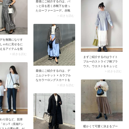
感とのコントラストで肩ま
最後にご紹介するのは、パ
。 そんな気軽なお
わりを華奢に見せてくれま
ッと目を惹く赤靴下を使っ
はナチュラルなシ
す。シンプルなワンツーコ
たローファーコーデ。赤靴
馴染む服装がおす
ーデでもおしゃれに見え
下はおしゃれさんの間で意
> 続きを読む
ルーのワイドデニ
る、大人におすすめの着こ
外と愛用者が多いアイテム
を主役にこなれた
なしバランスです。
なんです。スナップのよう
仕上げてみましょ
に、パンツとローファーの
隙間から赤靴下がチラッと
見えるバランスがおすすめ
デを無難になりす
の穿きこなし方。さりげな
しゃれに見せるに
いアクセントがおしゃれに
えるアイテムを投
見えますよ。
も手。スナップで
> 続きを読む
まずご紹介するのはライト
ールに技ありの柄
ブルーのストライプ柄ブラ
を主役に、他のア
ウス。ウエストをキュッと
ベーシックなもの
最後にご紹介するのは、デ
絞ったメリハリのあるシル
> 続きを読む
ス。ワンアイテム
ニムジャケット × カラフル
エットが目を引き、スタイ
ものを着ておけば
なカラーロングスカートを
ルアップも狙えそうです。
でオシャレに決ま
合わせたコーデ。フレッシ
加えてストライプ柄には知
> 続きを読む
、ママの帰省コー
ュなイエローや爽やかなブ
的なムードがあり、清潔感
たりです。加えて
ルーなど、なりたいイメー
のある印象を与えることが
モノトーン軸でま
ジに合わせて色選びを楽し
できるはず。レースの白ス
くと、別日のスタ
むことができます。またロ
カートに合わせれば、より
にも応用させやす
ング丈のスカートで鮮やか
フェミニンなムードに仕上
すよ。荷物を減ら
カラーを取り入れること
がります。
、華のある装いが
で、大人っぽいシルエット
す。
わり目など、肌寒
が完成。パッと目を惹くカ
「ロンT（長袖Tシ
ラーとデニムジャケットの
暖かくて可愛く決まるブー
ベストの重ね着」が