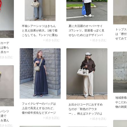
ださい。
う。加え
す。
アクセントカラーを取り入
が、斜め
れても◎。
ダーバッ
グ。アリ
ディング
貴重品は
半袖シアーシャツはきちん
夏に大活躍のオーバーサイ
安心です
トップス
と見え効果が絶大。1枚で着
ズTシャツ。部屋着っぽく見
は「襟付
こなしても、Tシャツに重ね
せないためにはデザインバ
せてみて
てもサマになります。ライ
ッグを合わせるのがイチ押
> 続きを読む
> 続きを読む
ツがスウ
赤カーデ
トグリーンのニュアンスカ
しです。例えば、スナップ
の部屋着
れば春ら
ラーが美しいシアーシャツ
のようなフリルショルダー
大人カジ
。赤カー
なら、ライトブルーのワイ
やパッと目を惹く派手色バ
に。前を
となり、
 続きを読む
ドデニムパンツとペールト
ッグが使いやすいですよ。
のアウタ
ッと明る
ーンでまとめると素敵。旅
シンプルな着こなしにイン
使えます
ーディガ
行2日目はブラックワンピー
パクトを添えることで、オ
のでシン
スの羽織りにすれば、ガラ
ーバーサイズTシャツがグッ
OK。肩
リと印象が変わります。
とあか抜けて見えるんで
すだけで
す。
地域密着
やこだわ
フェイクレザーのバッグは
お出かけコーデにおすすめ
物の雑貨
上品で高見えするけれど、
なのが「秋色のアウタ
ムパンツ
神楽坂通
傷や経年劣化などダメージ
ー」。例えばスナップのよ
最適で
パーとは
が目立ちやすいのが難点。
> 続きを読む
うなブラウンやチャコール
> 続きを読む
ムを選ん
れない商
ワンシーズンで使い倒すな
のブルゾンを選んでみて
がパッと
ついつい
 続きを読む
らプチプラアイテムはベス