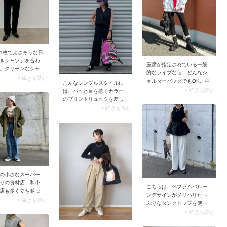
てあると便利なの
あるニュアンスが生まれて
掛けできるショル
います。潔く白一色で仕上
グやボディバッ
げた分、バッグ＆靴で黒を
ーナ席ではスタン
差して全体を引き締めるの
のシーンも多く、
がスタイリングを格上げす
身に着けておくと
るポイントです。
。
1枚でよさそうな日
きシャツ」を合わ
座席が指定されている一般
。クリーンなシャ
的なライブなら、どんなシ
ェットパンツ独特
> 続きを読む
ョルダーバッグでもOK。中
こんなシンプルスタイルに
っぽさを解消し、
でもイチ押しは「2WAYのシ
> 続きを読む
は、パッと目を惹くカラー
ュアルなコーデ
ョルダーバッグ」。肩掛け
のプリントリュックを差し
開けて着れば軽め
にはもちろんハンドバッグ
色的アイテムにしても◎。
> 続きを読む
ー代わりとしても
としても持てるので、使い
鮮やかなパターンを主役に
。
勝手は抜群です。
した遊び心あふれるスタイ
リングでリュックを思いっ
切り楽しむのも素敵です
ね。お洋服がプレーンなデ
ザインなら、意外とこうい
ったリュックを合わせても
大人感をキープしつつコー
の小さなスーパー
デできますよ。
りの食材店、和小
こちらは、ペプラムバルー
店も多く立ち並ぶ
ンデザインがメリハリたっ
り。いつものスー
> 続きを読む
ぷりなタンクトップを使っ
ちょっと違う見慣
たスタイル。こういったシ
> 続きを読む
品を目にすると、
ルエットは、裾のふんわり
買いすぎてしまい