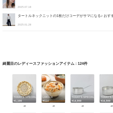
2025.07.18
タートルネックニットの1枚だけコーデがサマになる♪ おす
2025.01.28
綺麗目のレディースファッションアイテム
:
124
件
TODAY'S SPECIAL
LAKOLE
TODAY'S SPECIAL
TODAY'S 
¥1,100
¥324
¥14,000
¥16,500
.st
.st
.st
.st