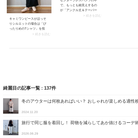
センタープレスパンツの中
団子ヘアにはブラ
で、もっとも細見えするの
ームのメガネが効
が「アンクル丈＆テーパー
ラスするだけで引
ドシルエット」のアイテ
> 続きを読む
くれますよ。
キャミワンピースがほっそ
ム。裾にかけて細くなるテ
りシルエットの場合は「ぴ
ーパードパンツから足首が
ったりめのTシャツ」を投
出ることでスタイルアップ
入。シンプルかつ細身のTシ
> 続きを読む
効果は絶大です。加えてパ
ャツはIラインのキャミワン
ンプスを合わせると全身が
ピースに馴染みやすく、コ
美しく見えますよ。
ーデがスッキリ見えしま
す。また全身が縦長シルエ
ットにまとまることで、ス
タイルアップ効果も期待で
きますよ。
綺麗目の記事一覧
:
137
件
冬のアウターは何枚あればいい？ おしゃれが楽しめる適性
2024.11.20
旅行で同じ服を着回し！ 荷物を減らしてあか抜けるコーデ
2026.06.29