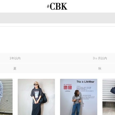
CUBKI
1年以内
3ヶ月以内
夏
秋