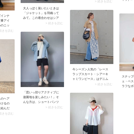
をインしなくてもオフィス
合わせるとバランスが悪
> 続きを読む
イチ押し
シーンに馴染みます。
い」、そう悩んでいる方に
大人っぽく装いたいときは
タイルに
はこちらがおすすめ。シア
「ジャケット」を羽織って
なので、
ーチュールのロングスカー
ばインナ
みて。この着合わせはシア
かけコー
トとショートパンツのキャ
定番アイ
ープルオーバーがジャケッ
> 続きを読む
ンプルな
ッチーな変化球レイヤード
めのニッ
トコーデのハズしとなり、
トが映え
コーデに投入してみてくだ
口や裾か
 続きを読む
こなれて見えますよ。ゆる
がりに。
さい。スナップではストラ
コーデの
っとした雰囲気が加わり、
イプシャツを使っています
トップス
今どきのルックスに。ま
がブラウスでもOK。ロゴ入
れ、スタ
た、シアープルオーバーは
りソックス×スニーカーを合
が加わり
薄手なのでジャケットのラ
わせれば、足元からも目を
インが崩れず、着心地が快
引く鮮度高めのコーデに仕
適なのもメリットです。
上がります。
今シーズン人気の「レース
ラップスカート・シアーキ
スナップ
ャミワンピース」はデニム
ェ・ベス
パンツと相性バツグン。シ
> 続きを読む
ラフなボ
アーなスカート・ワンピー
出かけモ
「思いっ切りアクティブに
スを重ね着することでトレ
ジ。この
遊園地を楽しみたい！」そ
ンド感がアップして、定番
んのヘア
ストと同
んな方は、ショートパンツ
デニムがお出かけモードに
かけるの
せると、
のカジュアルコーデにチャ
> 続きを読む
決まりますよ。
に結んだ
シルエッ
レンジしてみては？ 動きや
。毛先を
 続きを読む
り見えが
すくて涼しいので、梅雨時
とめるだ
がスッキ
期の6月にぴったりなんで
るから、
す。またショートパンツは
つけで
シルエットによって印象が
とめたお