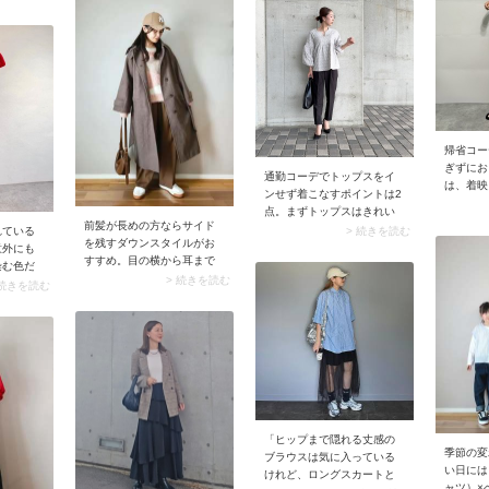
は。こっくりした色味のア
イエロー
そうです
トな選択ですが、長く愛用
ウターが季節感をアップさ
主役にコ
出かけに
したい場合はリアルレザー
せ、白パンツ独特の夏っぽ
ルトでウ
ョップに
のシンプルなバッグの購入
さを払拭します。
メリハリ
すめ。ブ
を検討してみましょう。ワ
コツで
ムパンツ
イドベルトが目を引くグレ
と感があ
ムードに
ーのレザーショルダーバッ
適に過ご
う。
グなら旅行にも活躍します
たりなカ
よ。
完成しま
帰省コー
ぎずにお
通勤コーデでトップスをイ
は、着映
ンせず着こなすポイントは2
入するの
点。まずトップスはきれい
はディテ
前髪が長めの方ならサイド
めなデザインや生地感を選
れている
> 続きを読む
スカート
を残すダウンスタイルがお
びましょう。加えてシンプ
意外にも
イテムは
すすめ。目の横から耳まで
ルすぎるとトップスアウト
染む色だ
をチョイ
の余白をサイドの髪が自然
> 続きを読む
のコーデがヤボったく見え
てみまし
 続きを読む
目を引く
に埋めてくれるため、顔ま
てしまうので、品よく映え
ドデニム
それだけ
わりがキュッとコンパクト
るものがおすすめです。ポ
とめるだ
るとあり
に見えますよ。このとき毛
イント2点目はクリーンなボ
上げてく
デにぴっ
先を軽く巻いて動きをつけ
トムを合わせること。テー
ド柄スカ
コーデを
ると、さりげないニュアン
パードパンツやスラック
に合わせ
とめてお
スがプラスされてGOOD。
ス、タイトスカート・マー
仕上げる
イリング
仕上げにヘアオイルで潤い
メイドスカートなどは引き
はの楽し
くなりま
を足せば、洗練感のある大
締め効果がありおすすめで
しながら
人のキャップスタイルに。
す。仕事感のあるパンツや
「ヒップまで隠れる丈感の
楽しめま
季節の変
スカートがきちんと感をア
ブラウスは気に入っている
い日には
ップさせるため、トップス
けれど、ロングスカートと
ャツ）×