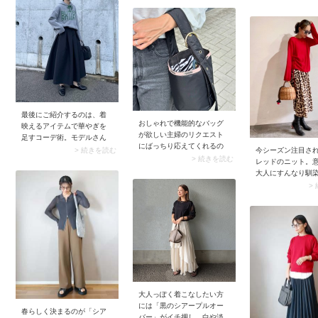
ルーなど、なりたいイメー
明るくなるような
センタープレスが入ってい
ジに合わせて色選びを楽し
のカラーシャツを
るとより効果的。中央の折
むことができます。またロ
ーデ。このときベ
り目が立体感を作り、脚の
ング丈のスカートで鮮やか
エストマークして
シルエットをカバーしなが
カラーを取り入れること
をプラスするのが
らコーデがきちんと見えし
で、大人っぽいシルエット
す。程よいきちん
ます。
が完成。パッと目を惹くカ
りながら旅先で快
ラーとデニムジャケットの
せる、大人にぴっ
組み合わせも、どこか洗練
ジュアルコーデが
感漂うバランスに仕上がり
す。
ますよ。
最後にご紹介するのは、着
おしゃれで機能的なバッグ
映えるアイテムで華やぎを
が欲しい主婦のリクエスト
足すコーデ術。モデルさん
にばっちり応えてくれるの
が着ているようなボリュー
今シーズン注目さ
> 続きを読む
が「LeSportsac（レスポー
> 続きを読む
ムたっぷりで目を引く黒の
レッドのニット。
トサック）」。ナイロン素
フレアスカートは、パーカ
大人にすんなり馴
材ならではの軽さや耐久性
ーを新鮮に見せあか抜けた
からぜひ取り入れ
>
を備え、ブランドお得意の
印象へとシフト。こんな風
ょう。普段のワイ
程よく遊びの効いたデザイ
に着映え力のある服を取り
パンツとラフにま
ンが日常シーンにマッチし
入れるとカジュアルコーデ
けで顔映りよく仕
ます。 最近では有名セレク
も一気に華やぎ、互いの魅
れます。レオパー
トショップとのコラボアイ
力を引き立て合ってくれま
ート×ロングブーツ
テムが続々と登場してお
すよ。
て攻めたコーデに
り、定番の安心感がありな
のも、大人ならで
がらも目の離せないブラン
み方。
ドに。ちなみにスナップの
バッグはコレクション
大人っぽく着こなしたい方
「LeSportsac Atelier（レス
には「黒のシアープルオー
春らしく決まるのが「シア
ポートサック アトリエ）」
バー」がイチ押し。白や淡