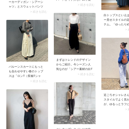
ーカーディガン・シアーシ
のもの。今までとは異なる
色のシアープルオーバーよ
> 続きを読む
ャツ」とスウェットパンツ
新鮮なルックスのバッグを
り落ち着いた雰囲気がある
の着合わせ。透け感のある
> 続きを読む
展開しているので、こちら
ので、40代50代も取り入れ
白トップスといえ
トップスのおかげで、シー
も要チェックです。
やすいですよ。白のロング
ー見せスタイルの
ズンムードと清涼感たっぷ
スカートやワイドパンツに
テム。「ゆったり
りに仕上がります。合わせ
合わせるだけで今どきのル
ト」の下に着て袖
るだけでサマになる着こな
>
ックスに決まります。
らチラ見せすれば
しに。
アクセントに。白
から立体感が生ま
イリングに抜け感
ます。
まずはトレンドのデザイン
からご紹介。今シーズン人
バルーンスカートにもっと
気なのが「シアー素材の白T
も合わせやすい春のトップ
シャツ」。生地にトレンド
> 続きを読む
スは「ロンT（長袖Tシャ
感があるため、ベーシック
ツ）」。普段使い感のある
> 続きを読む
な白Tシャツより今どきのコ
トップスのおかげで、お目
ーデに決まります。この薄
立ちなスカートが着こなし
手で透け感のある白Tシャツ
やすくなりますよ。このと
近ごろオシャレさ
に合わせるボトムは「カー
きボリューミーなスカート
スタイルでよく見
ブパンツ」がイチ押し。シ
がスッキリ見えるよう、ロ
が、ゆるっとラフ
ルエットにボリュームがあ
ンTの裾はウエストインする
高めのお団子ヘア
>
るので、華奢なシアーTシャ
のがコツ。
散らしてラフにま
ツと合わせることでバラン
けでこなれて見え
スが整います。
忙しい朝にうって
す。ざっくりとま