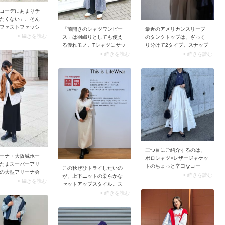
コーデにあまり予
たくない」、そん
ファストファッシ
「前開きのシャツワンピー
最近のアメリカンスリーブ
ンドが使えます。
> 続きを読む
ス」は羽織りとしても使え
のタンクトップは、ざっく
ナップ1枚目では
る優れモノ。Tシャツにサッ
り分けて2タイプ。スナップ
L WORK（グローバ
と重ねるだけで、6月の肌寒
1枚目のような首回りの幅が
> 続きを読む
> 続きを読む
）のセットアッ
い日にぴったりなコーデが
狭いシンプルなデザイン
目はUNIQLO（ユニ
完成。ボタンの開け閉めで
と、スナップ2枚目のように
ジャケット＆パン
体温調節しやすい上に、大
首回りがリングのように見
。このとき華やか
人っぽいコーデに決まりま
えるホルターネック仕様の
ウスや装飾性のあ
す。
アメリカンスリーブです。
サリーをプラスす
どちらも特徴は肩まわりが
ツ。通勤コーデっ
大きく露出していること。
ず、卒業式らしい
またブラカップ付きのアイ
まりますよ。
テムが主流です。ちなみに
肩まわりを強調するデザイ
ンなので、肩の肉付きがい
い人や肩幅が広い人は苦手
三つ目にご紹介するのは、
ーナ・大阪城ホー
なアイテムかもしれませ
ポロシャツ×レザージャケッ
たまスーパーアリ
ん。
トのちょっと辛口なコー
この秋ぜひトライしたいの
の大型アリーナ会
デ。トラディショナルなポ
> 続きを読む
が、上下ニットの柔らかな
に座席があるた
> 続きを読む
ロシャツにレザージャケッ
セットアップスタイル。ス
の自由度は比較的
トを羽織ることで、大人の
ナップではニットベスト＆
> 続きを読む
。ポイントとなる
ミックス感を演出できま
ニットスカートを上品なオ
ね着」。ライブ中
す。クールに着こなしたい
フホワイトでまとめ、さら
高まるので脱ぎ着
日には、この羽織りスタイ
に同色のタートルネックを
服を選びましょ
ルを試してみてください。
重ね着したことで奥行きの