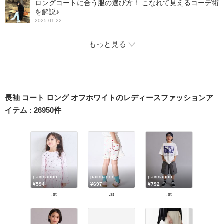
ロングコートに合う服の選び方！ こなれて見えるコーデ術
を解説♪
2025.01.22
もっと見る
長袖 コート ロング オフホワイトのレディースファッションア
イテム
:
26950
件
pairmanon
pairmanon
pairmanon
¥594
¥697
¥792
.st
.st
.st