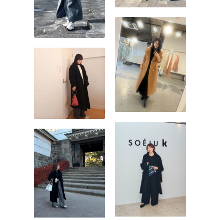
セサリーやヘアスタイル、
バッグをきれいめにするこ
とで、バランスの取れた着
こなしが完成します。コー
トの上質な質感に寄り添い
ながら、あえて抜くポイン
トをつくる。そのメリハリ
こそが40代の黒コートスタ
イルに洗練感をもたらす秘
けつです。