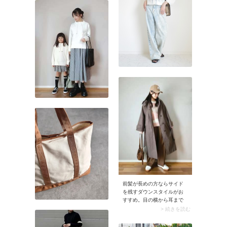
ウェットパンツにハマるの
きれいめ～カジュアルまで
が「サテンブラウス」。ツ
フル活用できます。クリー
ヤ生地のブラウスがスウェ
ンなムードたっぷりな上
ットパンツを引き立て、着
に、ウエストにタックを施
るだけでおしゃれな大人カ
しているためお腹まわりも
ジュアルに決まります。
ラク、とメリットだらけで
す。
前髪が長めの方ならサイド
を残すダウンスタイルがお
すすめ。目の横から耳まで
の余白をサイドの髪が自然
> 続きを読む
に埋めてくれるため、顔ま
わりがキュッとコンパクト