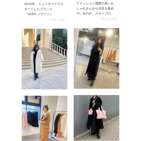
ファッション感度の高いお
2015年、ニューヨークでス
しゃれさんから注目を集め
タートしたブランド
ているのが、スカーフの
「VASIC（ヴァジッ
「腰巻きアレンジ」。コー
ク）」。ここのバッグは日
> 続きを読む
> 続きを読む
デに華やかさが加わり、こ
常に使いやすい機能性と、
なれた雰囲気に決まりま
ベーシックながら上品さを
す。しかも腰の位置で結ぶ
感じるデザインが特徴で
ことで、さりげなくスタイ
す。ファッション感度の高
ルアップも期待できるのが
い女性の間で所持率が高
魅力。シンプルな服装のア
く、その魅力は折り紙付
クセントとして取り入れる
き。モノトーンのシンプル
のがおすすめです。
なコーデに合わせるだけで
モダンな華やかさを添えて
くれますよ。