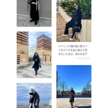
に見えますよ。このとき毛
先を軽く巻いて動きをつけ
ると、さりげないニュアン
スがプラスされてGOOD。
仕上げにヘアオイルで潤い
を足せば、洗練感のある大
人のキャップスタイルに。
ベーシック感の強い黒コー
トのコーデをあか抜けて見
せたいときは、合わせるア
イテムが鍵。一点投入で雰
> 続きを読む
囲気をガラリと変えてくれ
るアイテムを選んでみまし
ょう。例えばスポーティな
トラックパンツなら、定番
コートのスタイルも軽快で
今っぽいムードにシフト。
足元はボトムとの繋がりが
いいスニーカーを合わせる
と、さらにこなれた印象
に。このときコート以外の
アイテムをすべてカジュア
ルやスポーティにはしない
のがコツ。顔まわりのアク