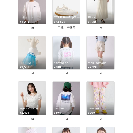
pairmanon
COLE HAAN (Women)/コール ハーン
Elura
¥1,294
¥23,870
¥3,300
.st
三越・伊勢丹
.st
LEPSIM
pairmanon
repipi armario
¥1,596
¥988
¥2,393
.st
.st
.st
repipi armario
pairmanon
pairmanon
¥1,494
¥594
¥990
.st
.st
.st