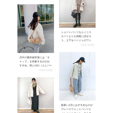
らアイテム同士がバラバラ
に見えず、全身のまとまり
がアップ。さらに色味に濃
淡を効かせるとメリハリが
つき、おしゃれに決まりま
すよ。
ショートパンツならミニス
カートよりも気軽に試せそ
う。上下をベージュのワン
トーンでまとめてセットア
> 続きを読む
ップ風に着こなしても素
敵。黒タイツ×ボリュームの
ある靴を合わせて、甘すぎ
日中の紫外線対策には「キ
ないコーデに仕上げてみま
ャップ」を持参するのがお
しょう。
すすめ。特にUSJ（ユニバー
サル・スタジオ・ジャパ
> 続きを読む
ン）に行くときは欠かせま
せん。というのもベイエリ
アにあるUSJは風が強く、日
傘がうまく使えないこと
も。キャップのスポーティ
な雰囲気はコーデのアクセ
ントになるので、ファッシ
ョン性としても申し分な
肌寒い2月におすすめなのが
し。
グレースウェットパンツと