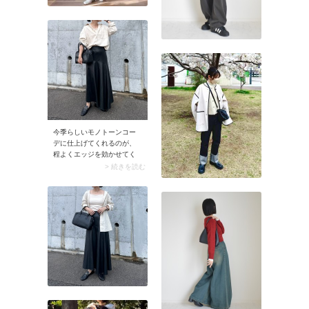
今季らしいモノトーンコー
デに仕上げてくれるのが、
程よくエッジを効かせてく
れるレザー素材のアイテ
> 続きを読む
ム。オフホワイトのシャツ
に黒のレザーロングスカー
トを合わせれば、配色はベ
ーシックでもどこかモード
な雰囲気に。レザーの強い
印象が、シャツの柔らかな
色味と質感でマイルドに見
えるのもメリットです。