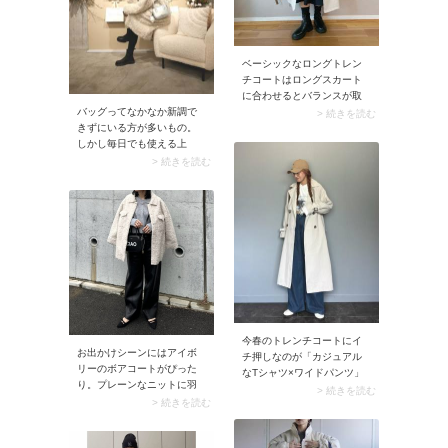
ベーシックなロングトレン
チコートはロングスカート
に合わせるとバランスが取
りにくいもの。そこでおす
バッグってなかなか新調で
> 続きを読む
すめなのが「ミモレ丈のス
きずにいる方が多いもの。
カート」です。ふくらはぎ
しかし毎日でも使える上
丈のスカートなら、長め丈
に、あか抜けコーデへとシ
> 続きを読む
のトレンチコートが軽やか
ョートカットできるアイテ
なルックスに。
ムなんです。 今季であれば
メタリック系カラーのバッ
グがイチ押し。トレンド感
が存分に出て、確実にサマ
になれちゃいます。
今春のトレンチコートにイ
お出かけシーンにはアイボ
チ押しなのが「カジュアル
リーのボアコートがぴった
なTシャツ×ワイドパンツ」
り。プレーンなニットに羽
との着合わせ。普段使い感
> 続きを読む
織るだけで華やかさをプラ
> 続きを読む
のある服に羽織ることで、
スできます。カチッとし過
大人っぽいトレンチコート
ぎない軽めのデザイン＆シ
が印象チェンジ。コーデが