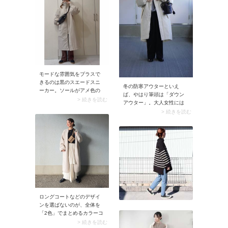
ョート丈なら、車でのお出
堅苦しくならずタウンユー
かけなどあまり外を歩かな
スに馴染みます。
い日にも便利です。
モードな雰囲気をプラスで
きるのは黒のスエードスニ
冬の防寒アウターといえ
ーカー。ソールがアメ色の
ば、やはり筆頭は「ダウン
ガムソールだとより落ち着
> 続きを読む
アウター」。大人女性には
きのある大人っぽい表情
ゆったりとしたシルエット
> 続きを読む
に。今シーズン人気のブラ
がおすすめです。内側に暖
ウンのパンツにもぴったり
かい空気の層が生まれるの
です。ちなみにスナップで
で、保温性が上がります。
着用しているのは
ダウンジャケットの場合は
「Onitsuka Tiger（オニツカ
腰まわりまでカバーできる
タイガー）」のローカット
丈感だと着やすいですよ。
スニーカー。すっきりとし
スナップのようなモンスタ
たフォルムは黒ブーツと同
ーアウターもおすすめで
じような感覚で合わせやす
す。インナーはニットやシ
いですよ。
ャツなどを重ね着しておき
ロングコートなどのデザイ
ましょう。暖房が効いた室
ンを選ばないのが、全体を
内に入ったときに体温調節
「2色」でまとめるカラーコ
がスムーズに行えます。
ーディネートです。これな
> 続きを読む