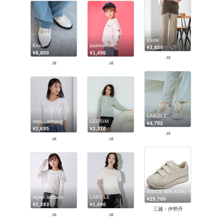
Elura
Elura
pairmanon
¥3,850
¥8,800
¥1,496
.st
.st
.st
LAKOLE
repipi armario
LEPSIM
¥4,792
¥2,695
¥2,310
.st
.st
.st
ASICS WALKING (Women)
repipi armario
LAKOLE
¥29,700
¥2,393
¥1,690
三越・伊勢丹
.st
.st