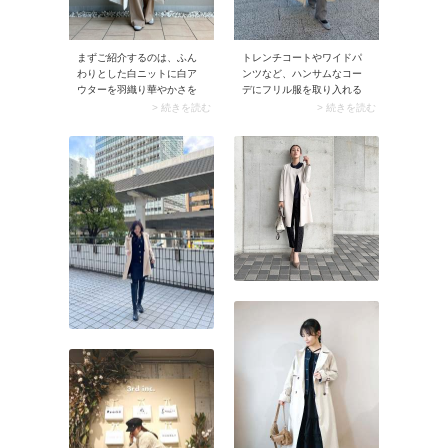
まずご紹介するのは、ふん
トレンチコートやワイドパ
わりとした白ニットに白ア
ンツなど、ハンサムなコー
ウターを羽織り華やかさを
デにフリル服を取り入れる
演出しながら、チノパンで
のも50代女性におすすめの
> 続きを読む
> 続きを読む
親しみやすさもプラスした
スタイリング。フリルで優
こちらのコーデ。白とベー
しい印象を加えることで、
ジュのまろやかな色合い
全身モードな着こなしより
が、大人ならではの上品さ
も親しみやすさがアップ！
を引き立てます。
テイストを混ぜることでお
しゃれ度も格段に上がるん
です。