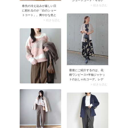
「ショートコート・キルテ
ィングジャケット」の着合
> 続きを読む
春先の冷え込みが厳しい日
わせ。カッチリとしたアウ
に頼れるのが「白のショー
ターを羽織れば、スウェッ
トコート」。爽やかな色と
トパンツがダラしなく見え
コンパクトな丈感を兼ね備
> 続きを読む
ずお出かけ感がグンとアッ
え、軽快なコーデに決まり
プ。ゆるっとしたパンツを
ます。マフラーやニットの
クリーンに着こなせます。
冬っぽい装いに春のムード
をプラスできるメリット
も。もし真っ白のアウター
が気恥ずかしいようなら、
オフホワイトやアイボリー
を選ぶと着こなしやすいで
すよ。
最後にご紹介するのは、花
柄ワンピース×半袖ジャケッ
トのおしゃれコーデ。レデ
ィなワンピースにハンサム
> 続きを読む
なジャケットを合わせるこ
とで、大人っぽく華やかな
スタイリングの完成です！