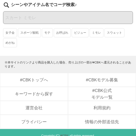
シーンやアイテム名でコーデ検索♪
女子会
スポーツ観戦
モテ
お呼ばれ
ビジュー
ミモレ
スウェット
めがね
※本サイトのリンクより商品を購入した場合、売り上げの一部が#CBKへ還元されることがあ
ります。
#CBKトップへ
#CBKモデル募集
#CBK公式
キーワードから探す
モデル一覧
運営会社
利用規約
プライバシー
情報の外部送信先
Copyright (C)
#CBK
all rights reserved.