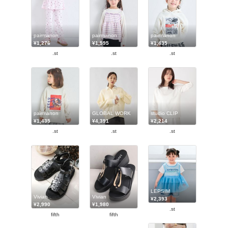
pairmanon
pairmanon
pairmanon
¥1,276
¥1,595
¥1,435
.st
.st
.st
pairmanon
GLOBAL WORK
studio CLIP
¥1,435
¥4,391
¥2,214
.st
.st
.st
LEPSIM
Vivian
Vivian
¥2,393
¥2,990
¥1,980
.st
fifth
fifth