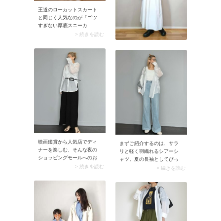
王道のローカットスカート
と同じく人気なのが「ゴツ
すぎない厚底スニーカ
ー」。今季はダッドスニー
> 続きを読む
カーほどはアッパーのボリ
ュームがないタイプに注目
が集まっています。
映画鑑賞から人気店でディ
まずご紹介するのは、サラ
ナーを楽しむ、そんな夜の
リと軽く羽織れるシアーシ
ショッピングモールへのお
ャツ。夏の長袖としてぴっ
出かけなら、コーデはきれ
> 続きを読む
たりなアイテムです。上半
> 続きを読む
いめが◎。エアコンで冷え
身はアイボリーのタンクト
る可能性もありそうなの
ップに白の長袖シアーシャ
で、長袖シャツなどで肌の
ツを羽織り、白1色のレイヤ
露出が控えめなコーデに仕
ードスタイルに。淡いブル
上げると安心です。白の長
ーのデニムパンツを合わせ
袖シアーシャツに黒ロング
れば、クリーンな印象たっ
タイトスカートを合わせれ