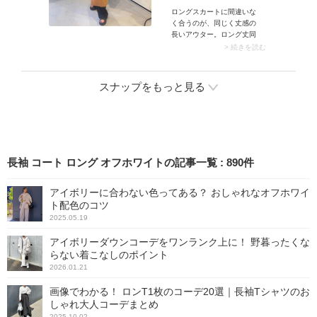
ロングスカートに間違いな
く合うのが、同じく丈感の
長いアウター。ロング丈同
士であることでバランスが
> 続きを読む
取りやすい上に、縦のライ
ンが強調されて自然とすっ
きり見えを叶えます。中で
スナップをもっと見る
もスカートの裾が10cmくら
い出るロング丈アウター
は、きれいめでシックなム
ードに仕上がりおすすめで
す。コート付属のベルトで
キュッと絞るとドレスライ
クな印象も演出できます
長袖 コート ロング オフホワイトの記事一覧
:
890
件
よ。
アイボリーに合わない色ってある？ おしゃれなオフホワイ
ト配色のコツ
2025.05.19
アイボリーダウンコーデをワンランク上に！ 野暮ったくな
らない着こなしのポイント
2026.01.21
画像でわかる！ ロンT1枚のコーデ20選｜長袖Tシャツのお
しゃれ大人コーデまとめ
2025.10.02