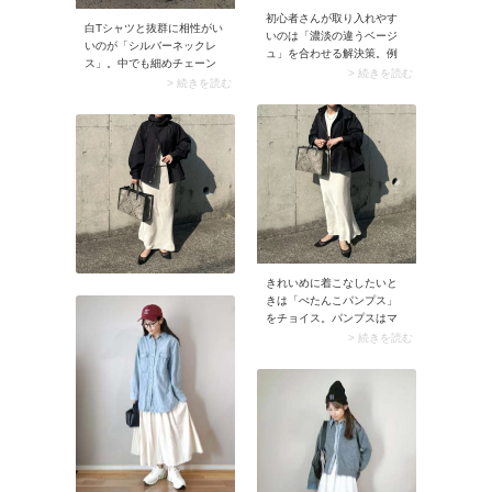
初心者さんが取り入れやす
白Tシャツと抜群に相性がい
いのは「濃淡の違うベージ
いのが「シルバーネックレ
ュ」を合わせる解決策。例
ス」。中でも細めチェーン
えば薄いベージュにダーク
> 続きを読む
のシンプルなネックレスは
> 続きを読む
ベージュやモカなど濃いめ
クセがなく、普段使いしや
のベージュを合わせると、
すいですよ。ネックレスの
コーデのメリハリがアッ
長さは、クルーネックTシャ
プ。ベージュのグラデーシ
ツの場合は45cm～50cmく
ョンを作ることで、のっぺ
らいがおすすめ。ネックレ
り見えを解消しながらナチ
スがTシャツの首元よりひと
ュラルなムードに決まりま
回り長くなることでバラン
す。
スがよくなる上に、カジュ
アルコーデにぴったりマッ
チします。
きれいめに着こなしたいと
きは「ぺたんこパンプス」
をチョイス。パンプスはマ
ウンテンパーカーに合わな
> 続きを読む
そうなイメージがあります
が、ヒールのないパンプス
なら違和感なし。スタイリ
ングのコツはクリーンなパ
ンツやスカートを合わせる
こと。パンプスとテイスト
が揃い、コーデがお出かけ
モードに決まります。