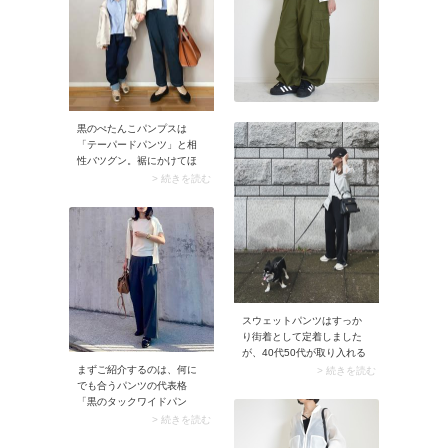
ぷりに仕上がります。
ば、ディナー向きのスタイ
ルに。
黒のぺたんこパンプスは
「テーパードパンツ」と相
性バツグン。裾にかけてほ
っそりとしたパンツがクリ
> 続きを読む
ーンなパンプスに馴染み、
きれいめ感がグンとアッ
プ。きちんと見えする組み
合わせなので、よそ行きコ
ーデに最適です。
スウェットパンツはすっか
り街着として定着しました
が、40代50代が取り入れる
ときは「黒色＆ストレート
まずご紹介するのは、何に
> 続きを読む
シルエット＆ゆったりめ」
でも合うパンツの代表格
を選ぶのがおすすめ。ルー
「黒のタックワイドパン
ムウェアっぽさがグンと控
ツ」。ベーシックかつ大人
> 続きを読む
えめになりますよ。このス
っぽく汎用性も高いため、