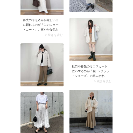
春先の冷え込みが厳しい日
に頼れるのが「白のショー
トコート」。爽やかな色と
コンパクトな丈感を兼ね備
> 続きを読む
え、軽快なコーデに決まり
ます。マフラーやニットの
冬っぽい装いに春のムード
をプラスできるメリット
も。もし真っ白のアウター
が気恥ずかしいようなら、
秋口や春先のミニスカート
オフホワイトやアイボリー
にハマるのが「靴下×フラッ
を選ぶと着こなしやすいで
トシューズ」の組み合わ
すよ。
せ。靴下とシューズを黒色
> 続きを読む
でまとめれば足元がスッキ
リ見えますよ。程よい肌見
せ感のおかげでコーデが大
人可愛い雰囲気に。