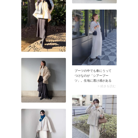
ブーツの中でも春にうって
つけなのが「シアーブー
ツ」。生地に透け感がある
から4月はもちろん5月も使
> 続きを読む
えます。履くだけで足元が
軽やかに見えて、春のコー
デに馴染みますよ。