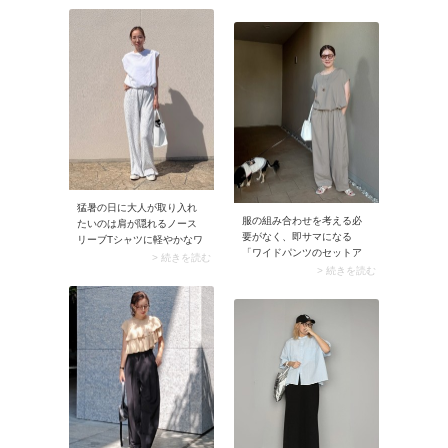
いデザインの場合はインナ
ブがエレガントなライトピ
ー選びを慎重に。おすすめ
ンクのロングワンピースは
はベアキャミソールタイプ
まさしくぴったり。きちん
のブラトップ。バストから
と見えは叶うのに、フレア
脇下まで直線的にすっきり
シルエットのワンピースな
と見えるため安心です。加
ら締め付け感ゼロです。
えてシアーシャツと同系色
を選ぶと、下着っぽさが抑
えられますよ。
猛暑の日に大人が取り入れ
服の組み合わせを考える必
たいのは肩が隠れるノース
要がなく、即サマになる
リーブTシャツに軽やかなワ
「ワイドパンツのセットア
イドパンツを合わせたホワ
> 続きを読む
ップ」は50代にうってつ
> 続きを読む
イトコーデ。全身白がシン
け。ゆったりとしたワイド
プル過ぎると感じたら、小
パンツは肌離れがよく風通
花柄のワイドパンツを選ん
し抜群。ブラウスとのセッ
でほんのり甘さを投入して
トアイテムで取り入れれ
みましょう。Tシャツはラフ
ば、ダボッとしたパンツも
にタックインしてすっきり
きれいめに着こなせます
着こなすのが◎。
よ。