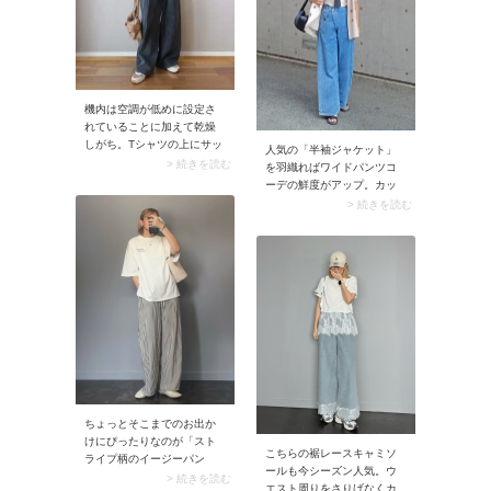
ガントコーデが完成。
機内は空調が低めに設定さ
れていることに加えて乾燥
しがち。Tシャツの上にサッ
人気の「半袖ジャケット」
と羽織れるよう「長袖カー
> 続きを読む
を羽織ればワイドパンツコ
ディガン」があると安心で
ーデの鮮度がアップ。カッ
す。このとき薄手＆ふつう
チリしたアウターが縦長シ
> 続きを読む
丈のカーディガンを選ぶの
ルエットを強調して、ワイ
がコツ。かさばらず脱ぎ着
ドパンツがスッキリまとま
しやすいため、体温調節が
ります。さらに気になる二
スマートに行えます。
の腕をすっぽりカバーして
くれるので、50代の夏コー
デに役立ちますよ。
ちょっとそこまでのお出か
けにぴったりなのが「スト
こちらの裾レースキャミソ
ライプ柄のイージーパン
ールも今シーズン人気。ウ
ツ」。爽やかなストライプ
> 続きを読む
エスト周りをさりげなくカ