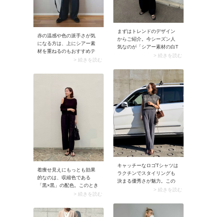
まずはトレンドのデザイン
赤の温感や色の派手さが気
からご紹介。今シーズン人
になる方は、上にシアー素
気なのが「シアー素材の白T
材を重ねるのもおすすめテ
シャツ」。生地にトレンド
> 続きを読む
クニックです。例えばスナ
> 続きを読む
感があるため、ベーシック
ップでは、赤のタンクトッ
な白Tシャツより今どきのコ
プにシアーシャツをON。ほ
ーデに決まります。この薄
んのり透けて見えることで
手で透け感のある白Tシャツ
赤がマイルドになるため、
に合わせるボトムは「カー
夏でもグッと着こなしやす
ブパンツ」がイチ押し。シ
くなります。
ルエットにボリュームがあ
るので、華奢なシアーTシャ
ツと合わせることでバラン
スが整います。
キャッチーなロゴTシャツは
着痩せ見えにもっとも効果
ラクチンでスタイリングも
的なのは、収縮色である
決まる優秀さが魅力。この
「黒×黒」の配色。このとき
夏は、雰囲気のある着こな
> 続きを読む
ボリューミーな黒ワイドパ
> 続きを読む
しが楽しめるヴィンテージ
ンツが重たく見えないよ
ライクな風合いを選ぶのが
う、トップスに肌見せ感の
おすすめ。リラクシーなボ
あるものを合わせるのがオ