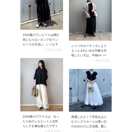
スできるコーデにまとまり
きます。
ます。
2026夏のワンピースは脚が
気にならないロング丈ワン
ピースが主流に。いつも下
シャツやカーディガンより
にパンツを重ね着している
> 続きを読む
もっときれいめな印象を目
方も、これなら1枚で涼しい
指したい方は、半袖やハー
お出かけコーデに仕上がり
フスリーブのジャケットを
> 続きを読む
ますよ。人気の色は、ベー
活用するとおしゃれにコー
シックで汗ジミも目立たな
デがまとまります。インナ
い黒・ネイビー・ホワイト
ーは半袖やノースリーブな
系。加えて通気性のいい薄
ど、涼しげに見えるアイテ
手生地や、吸水速乾・UVカ
ムを選んでみてください。
ット・接触冷感など機能性
のあるワンピースに注目が
集まっています。
2026春のブラウスは、ゆっ
風通しがよくて空気をはら
たりめのシルエットと女性
むロングスカートは暑い日
らしさを兼ね備えたデザイ
のお出かけに大活躍。夏に
ンがトレンド傾向。今シー
ロングスカートを穿くとき
> 続きを読む
> 続きを読む