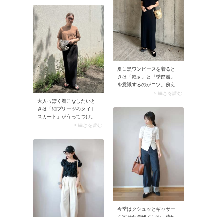
ーフォス）」やフランス生
せるのも魅力的。
まれのブランド「HOKA（ホ
カ）」などのトングサンダ
ルです。スマートなルック
スに加え、指が痛くなりに
くい・歩きやすい・クッシ
ョン性があるなど、実用性
の高さに定評があります。
夏に黒ワンピースを着ると
きは「軽さ」と「季節感」
を意識するのがコツ。例え
ばシンプルな黒ワンピース
> 続きを読む
に効果的なのが、天然色の
大人っぽく着こなしたいと
かごバッグ。かごバッグの
きは「細プリーツのタイト
ナチュラルな色合いが暗い
スカート」がうってつけ。
色味のワンピースに映え、
プリーツのヒダとタイトシ
> 続きを読む
見た目の暑苦しさを解消で
ルエットの合わせ技で、ス
きます。
タイルアップまで狙えま
す。清涼感ときちんと感を
兼ね備えているので、夏の
オフィスコーデにも◎。
今季はクシュッとギャザー
を寄せたデザインや、流れ