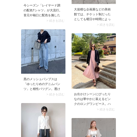
今シーズン「レイヤード調
大規模な企画展などの美術
の配色Tシャツ」が大流行。
館では、チケット制だった
首元や袖口に配色を施した
としても曜日や時間によっ
デザインがアクセントにな
> 続きを読む
ては並んで待つ時間がある
> 続きを読む
り、サマになるコーデが即
ことも。暑い日に外で少し
完成します。
でも並びそうな会場なら、
できるだけ涼しい服を選ぶ
のが正解です。そこで40代
50代におすすめなのがリネ
ンのワンピース。風を通し
て涼しいのはもちろん、き
ちんと感も演出できるのが
魅力です。バッグは図録や
グッズ購入をはじめ、日傘
など暑さ対策グッズの持ち
黒のメッシュパンプスは
歩きも考えて、大きめなト
「ゆったりめのデニムパン
ートバッグを選びましょ
ツ」と相性バツグン。透け
う。
感のあるパンプスが厚地の
お出かけシーンにぴったり
> 続きを読む
デニムパンツを軽やかに見
なのは華やかに装えるピン
せ、シーズンムードにハマ
クのロングワンピース。ハ
る着こなしに。合わせるだ
リのある生地感＆フレアシ
> 続きを読む
けで大人っぽいカジュアル
ルエットならお腹周りをさ
コーデに仕上がります。
りげなくカバーしてくれま
す。ブラウンの小物＆ジャ
ケットで上品に引き締める
と、甘すぎない大人のエレ