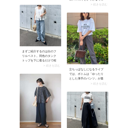
柄がシーズンムードに馴染
バーできるのが大人世代に
> 続きを読む
み、サマになるカジュアル
嬉しい一着です。インナー
コーデが即完成します。
にはキャミソールと同色で
ややショート丈のTシャツが
おすすめ。コーデバランス
がよく甘さ控えめに仕上が
ります。
まずご紹介するのは白のフ
リルベスト。同色のタンク
トップを下に着るだけで程
よくフェミニンなコーデが
> 続きを読む
立ちっぱなしになるライブ
作れる上に、裾のティアー
では、ボトムは「ゆったり
ドがウエスト周りをさりげ
とした薄手のパンツ」が最
なくカバーしてくれるのが
適解。薄めの素材で取り入
メリットです。また甘めの
> 続きを読む
れることで気温が高くても
服を大人が着るときは、一
快適に過ごせます。ゆとり
点集中で取り入れるのがお
のあるシルエットに加えて
しゃれのコツ。ボトムには
ストレッチ性も備えている
ウォッシュの効いたワイド
パンツを選ぶと動きやすい
デニムパンツを合わせてコ
ですよ。
ーデを引き締めましょう。