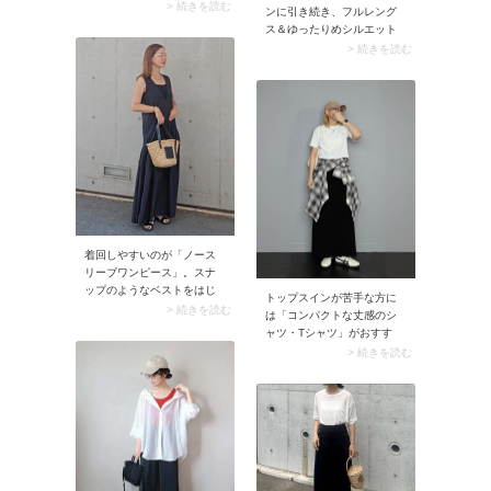
のシンプルなネックレスは
> 続きを読む
ンに引き続き、フルレング
クセがなく、普段使いしや
ス＆ゆったりめシルエット
すいですよ。ネックレスの
が主流。猛暑日でも快適に
> 続きを読む
長さは、クルーネックTシャ
過ごせるよう、裏地がなく
ツの場合は45cm～50cmく
サラッとした穿き心地のパ
らいがおすすめ。ネックレ
ンツが人気の傾向です。中
スがTシャツの首元よりひと
でもランキングの上位に挙
回り長くなることでバラン
がっているのがイージーパ
スがよくなる上に、カジュ
ンツ。ウエストゴムでゆる
アルコーデにぴったりマッ
っとしたパンツはリラクシ
チします。
ーなムードたっぷり。ま
た、イージーケア・接触冷
感・速乾など機能性の高い
パンツも注目を集めていま
着回しやすいのが「ノース
す。
リーブワンピース」。スナ
ップのようなベストをはじ
トップスインが苦手な方に
め、カーディガンやシャツ
> 続きを読む
は「コンパクトな丈感のシ
を羽織るだけでコーデが違
ャツ・Tシャツ」がおすす
う印象に。アクセサリーを
め。裾を出してもゾロリと
> 続きを読む
替えるといっそう効果的で
ならず、トップスアウト独
すよ。
特のルーズ感が解消されま
す。そこにスポーティなキ
ャップを合わせると、夏ら
しく軽やかな着こなしに。