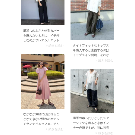
やすい着こなしバランスで
すよ。スナップでは、ベー
ジュパンツに同色のベルト
をON。よく見るとベルトで
引き締めている、そんな洗
練感のあるカジュアルコー
デが完成！
風通しのよさと体型カバー
を兼ねたいときに、イチ押
しなのがフレアシルエット
の半袖シャツブラウス。ふ
タイトフィットなトップス
> 続きを読む
わりと広がる裾から空気が
を購入すると直面するのは
入り込み、清涼感たっぷり
トップスイン問題。それが
な装いに。フレアデザイン
原因で朝のボトム選びに時
> 続きを読む
は裾を出して着るため、気
間がかかることってありま
になるウエストまわりも目
せんか？そんな方におすす
立ちませんよ。
めなのが、裾出しがきれい
に見えるトップス。例えば
ボックスシルエットのプレ
ーンな白シャツは最適。タ
ックワイドパンツとシンプ
ルに合わせるだけでバラン
スよく仕上がります。
なかなか気軽には訪れるこ
薄手のゆったりとしたシア
とができない憧れのホテル
ーシャツを着るときはイン
でランチビュッフェ。そん
ナー必須ですが、特に首元
なシーンには華やかな一枚
> 続きを読む
やアームホールの開きが深
> 続きを読む
が似合います。パフスリー