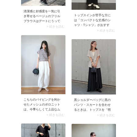
清潔感と好感度を一気に引
トップスインが苦手な方に
き寄せるベージュのフリル
は「コンパクトな丈感のシ
ブラウスはデートにうって
ャツ・Tシャツ」がおすす
つけ。華があるトップスな
> 続きを読む
め。裾を出してもゾロリと
> 続きを読む
ので、ボトムにシンプルな
ならず、トップスアウト独
黒パンツを選ぶとバランス
特のルーズ感が解消されま
よく仕上がります。会社帰
す。そこにスポーティなキ
りにデートする、なんて日
ャップを合わせると、夏ら
にもおすすめのスタイリン
しく軽やかな着こなしに。
グです。
こちらのパイピングを利か
黒ショルダーバッグに黒の
せたメッシュのポロニット
パンツ・スカートを合わせ
は、今季らしくて上品なム
るときは、トップスを「明
ードに仕上げてくれる一
るめのベーシックカラー」
> 続きを読む
> 続きを読む
枚。ブラウンのポロニット
で取り入れるのがおすす
にゆったりとした白カーゴ
め。例えば軽いトーンのカ
パンツを合わせれば、清潔
ーキやベージュのトップス
感はありながらもリラック
なら、黒色の重さが解消で