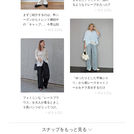
るようなドレープが入ったT
シャツが登場。柔らかさを
> 続きを読む
感じるデザインが、カジュ
まずご紹介するのは、昨シ
アルなTシャツに女性らしさ
ーズンからトレンド継続中
とモードなニュアンスをプ
の「キャップ」。今季は顔
ラスしてくれます。シンプ
まわりがスッキリ見える、
> 続きを読む
ルなデニムコーデに主役と
カーブバイザーが広めのデ
して映える一枚です。
ザインに注目が集まってい
ます。色のおすすめは白・
黒・ネイビーなどの定番カ
ラー。合わせやすくてスポ
ーティな雰囲気が魅力で
す。
「ゆったりとした半袖シャ
ツ」から裾レースキャミソ
ールをチラ見せするだけ
で、シャツコーデの鮮度が
> 続きを読む
グンとアップ。手持ちのシ
フェミニンな「レースブラ
ャツに変化が生まれ、こな
ウス」を大人が着るときこ
れたルックスに決まります
そ黒パンツがうってつけ。
よ。
ともすればガーリーな雰囲
> 続きを読む
気に傾きやすいブラウスが
タウンユースしやすくな
り、大人可愛く着こなせま
スナップをもっと見る
す。またレースブラウスに