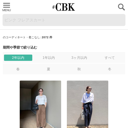
CUBKI
のコーディネート・着こなし:
2072 件
期間や季節で絞り込む
2年以内
1年以内
3ヶ月以内
すべて
春
夏
秋
冬