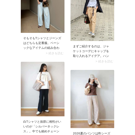
カジュアルダウンされリラ
クシーな表情に。
そもそもTシャツとジーンズ
はどちらも定番服。ベーシ
まずご紹介するのは、ジャ
ックなアイテムの組み合わ
ケットコーデにキャップを
せは普通っぽすぎて、それ
> 続きを読む
取り入れるアイデア。ハン
がコーデが寂しく見える原
サムなジャケットとキャッ
> 続きを読む
因に。そこでジーンズとTシ
プのカジュアルさをミック
ャツは今っぽいシルエット
スすると、40代50代にぴっ
を選ぶのがポイントです。
たりな大人バランスが完
今季であればスナップのよ
成！上品なピアスやネック
うな「ゆったりめデニム」
レスで顔まわりを飾れば、
と「コンパクトなTシャツ」
よりきれいめな印象を作る
が主流。この組み合わせな
ことができますよ。
ら今どきのカジュアルコー
デに決まり、ダサ見えしま
せんよ。
白Tシャツと抜群に相性がい
いのが「シルバーネックレ
ス」。中でも細めチェーン
2026夏のパンツは昨シーズ