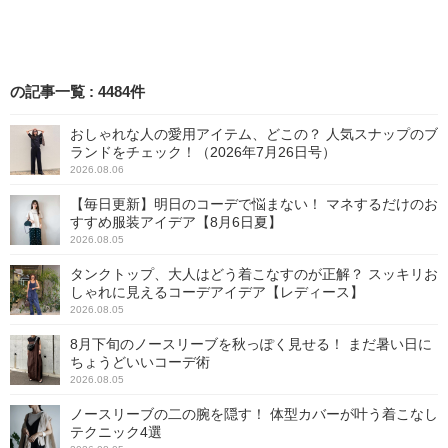
きれいめ感があるので、デ
ートコーデにもぴったりで
すよ。
の記事一覧
:
4484
件
おしゃれな人の愛用アイテム、どこの？ 人気スナップのブ
ランドをチェック！（2026年7月26日号）
2026.08.06
【毎日更新】明日のコーデで悩まない！ マネするだけのお
すすめ服装アイデア【8月6日夏】
2026.08.05
タンクトップ、大人はどう着こなすのが正解？ スッキリお
しゃれに見えるコーデアイデア【レディース】
2026.08.05
8月下旬のノースリーブを秋っぽく見せる！ まだ暑い日に
ちょうどいいコーデ術
2026.08.05
ノースリーブの二の腕を隠す！ 体型カバーが叶う着こなし
テクニック4選