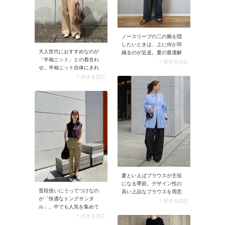
ら、どんなシルエットのパ
ンツにも合わせやすいです
よ。
ノースリーブの二の腕を隠
したいときは、上に何か羽
大人世代におすすめなのが
織るのが近道。夏の最適解
「半袖ニット」との着合わ
は「薄手のシャツ」。前を
> 続きを読む
せ。半袖ニット自体にきれ
開けて着こなせば通気性が
いめ感があるので、合わせ
> 続きを読む
よくなり、体温が内側にこ
るだけでお出かけコーデに
もりません。特にシアーシ
決まります。加えておすす
ャツは清涼感たっぷりな装
めなのが、半袖ニットを白or
いに仕上がりおすすめです
黒で取り入れること。ベー
よ。
ジュ色パンツを上品に着こ
なせますよ。
夏といえばブラウスが主役
になる季節。デザイン性の
普段使いにうってつけなの
高い上品なブラウスを用意
が「快適なトングサンダ
しておくと、オフィスコー
> 続きを読む
ル」。中でも人気を集めて
デに着回せます。スカート
いるのが、リカバリーサン
> 続きを読む
にもパンツにも合わせやす
ダルブランド「OOFOS（ウ
く、簡単にこなれ感が出さ