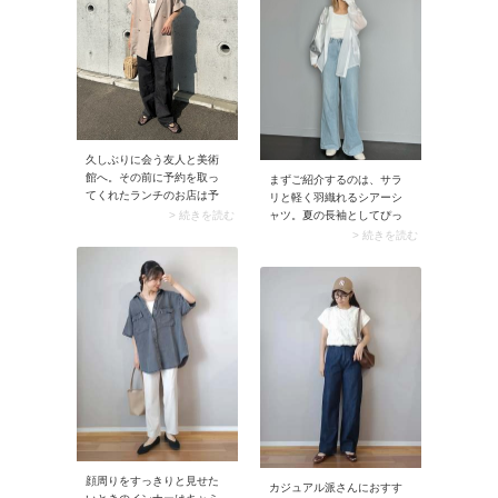
トムを合わせて抜け感たっ
シャレ見せのコツです。例
ぷりにまとめるのが今の気
えばスナップのようなオー
分です。
プンショルダーやハートネ
ックなら露出感が控えめ
で、50代が取り入れやすい
もの。女性らしい抜け感が
加わり、オールブラックの
スタイリングが華やぎま
す。
久しぶりに会う友人と美術
館へ。その前に予約を取っ
まずご紹介するのは、サラ
てくれたランチのお店は予
リと軽く羽織れるシアーシ
約困難なイタリアンだっ
> 続きを読む
ャツ。夏の長袖としてぴっ
た！ そんな優雅なランチ会
たりなアイテムです。上半
> 続きを読む
から美術館に流れるお出か
身はアイボリーのタンクト
けなら、きれいめコーデが
ップに白の長袖シアーシャ
ベストです。もしカジュア
ツを羽織り、白1色のレイヤ
ルな服装で問題がなさそう
ードスタイルに。淡いブル
お店なら、Tシャツ×デニム
ーのデニムパンツを合わせ
パンツに半袖ジャケットを
れば、クリーンな印象たっ
羽織るなど、上半身に着映
ぷりに仕上がります。
えるアイテムを取り入れれ
ばOK。さらにカゴバッグや
アクセサリーでこなれ感を
プラスしましょう。
顔周りをすっきりと見せた
カジュアル派さんにおすす