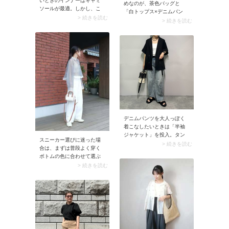
いときのインナーはキャミ
めなのが、茶色バッグと
ソールが最適。しかし、こ
「白トップス×デニムパン
のとき胸元まで深めに開い
> 続きを読む
ツ」の組み合わせ。爽やか
> 続きを読む
たデザインだとブラトップ
な白のブラウスやTシャツと
感が際立つことも。胸元が
デニムパンツのコーデには
丸くカーブしていない直線
夏らしさがあり、シーズン
的なデザインを選ぶとイン
ムードがグンとアップ。し
ナー感がなく上品に見えま
かも落ち着いた色のバッグ
すよ。白のカップ付きキャ
が大人っぽいムードを醸し
ミソールならオールマイテ
出します。
ィに使えて便利。
デニムパンツを大人っぽく
着こなしたいときは「半袖
ジャケット」を投入。タン
スニーカー選びに迷った場
クトップやキャミソールに
> 続きを読む
合は、まずは普段よく穿く
ガバッと羽織るだけでおし
ボトムの色に合わせて選ぶ
ゃれな大人カジュアルに。
と簡単です。例えば白など
> 続きを読む
いつものデニムが今どきの
明るい色味のパンツに合う
ルックスに決まりますよ。
のはオールホワイトのクリ
ーンなスニーカー。コーデ
を選ばず合わせられるのも
魅力です。また、ボリュー
ムの出すぎないシャープな
フォルムのスニーカーな