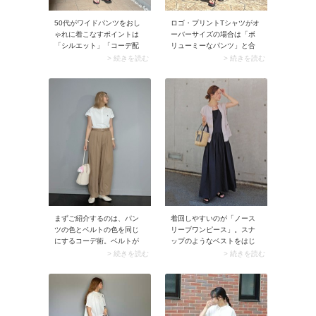
50代がワイドパンツをおし
ロゴ・プリントTシャツがオ
ゃれに着こなすポイントは
ーバーサイズの場合は「ボ
「シルエット」「コーデ配
リューミーなパンツ」と合
色」「合わせるトップス」
わせましょう。重心が下に
> 続きを読む
> 続きを読む
の3点。3つのポイントに分
集まることで、ゆったりと
けて解説します。
したTシャツのウエストイン
がスマートに決まります。
スナップのようなウエスト
タックパンツやカーブパン
ツを選ぶと、よりスッキリ
とした印象に。
まずご紹介するのは、パン
着回しやすいのが「ノース
ツの色とベルトの色を同じ
リーブワンピース」。スナ
にするコーデ術。ベルトが
ップのようなベストをはじ
スタイリングにスッとなじ
め、カーディガンやシャツ
> 続きを読む
> 続きを読む
むので、存在感控えめでさ
を羽織るだけでコーデが違
りげないアクセントになっ
う印象に。アクセサリーを
てくれます。今までベルト
替えるといっそう効果的で
をあまり使わなかったよう
すよ。
な初心者さんでも取り入れ