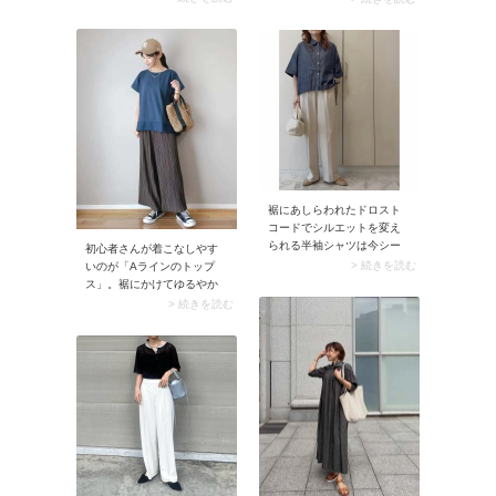
ズンのおすすめは「ウエス
は程よく肌見せして、スタ
トにメリハリがあるブラウ
イリングに軽やかさを出す
ス」です。スナップのよう
のがポイントです。ふんわ
なウエストタックやペプラ
りとした白バルーンスカー
ムをはじめ、ティアード・
トにすっきり見える黒ベス
シャーリングのブラウスは
トを合わせれば、甘辛さが
立体感があり、一枚でサマ
絶妙な大人っぽいきれいめ
になります。ちなみにダボ
カジュアルに。
ッとしたパンツとのコーデ
もおすすめ。ワイドパンツ
がのっぺり見えずおしゃれ
に着こなせますよ。
裾にあしらわれたドロスト
コードでシルエットを変え
られる半袖シャツは今シー
初心者さんが着こなしやす
ズン人気のデザイン。裾を
> 続きを読む
いのが「Aラインのトップ
絞って丸みを持たせること
ス」。裾にかけてゆるやか
でウエスト周りをふんわり
に広がり、気になるウエス
> 続きを読む
カバーできるのは大人にと
トや下腹をさりげなくカバ
って嬉しいかぎり。ボタン
ーできます。加えて40代50
を一番上まで留めて着こな
代は生地感にハリがあるも
すと、女性らしいムードに
のを選ぶのがおすすめ。例
仕上がります。
えばハリ素材のプルオーバ
ーはボディラインを拾わ
ず、大人のカジュアルコー
デにうってつけですよ。