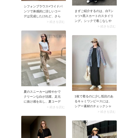
シフォンブラウス×ワイドパ
まずご紹介するのは、白Tシ
ンツで体感的に涼しいコー
ャツ×黒スカートのスタイリ
デは完成したけれど、さら
ング。シックで着こなしや
に軽やかさをプラスした
> 続きを読む
すいのにメリハリのある配
い。そんなときには夏らし
> 続きを読む
色なので、夏の薄着コーデ
いUNIQLO（ユニクロ）「ク
が地味見えしない、大人に
ロシェバケツバッグ」をプ
おすすめの組み合わせで
ラス。クロシェ編みが軽や
す。スナップでは黒のフレ
かなショルダーバッグはか
アスカートを合わせて、ク
さばらず、ちょっとお出か
ールなレディスタイルに。
けのシーンにもちょうどい
辛口配色なので、ふんわり
いサイズ感です。
スカートも大人っぽく甘さ
控えめに着こなせますよ。
夏のスニーカーは軽やかで
1枚で着るのに少し抵抗のあ
クリーンな白が活躍。足元
るキャミワンピースには、
に抜け感を出し、夏コーデ
シアー素材のチェックシャ
のさりげないアクセントと
> 続きを読む
ツをサラリと羽織って。ほ
して映えます。また今シー
> 続きを読む
んのり透ける軽やかなシャ
ズン新調するなら、クラシ
ツが、着こなしに抜け感を
ックなローテクタイプが本
プラスしてくれます。さら
命。カジュアルコーデが品
にはチェック柄が加わるこ
よくまとまり、大人の余裕
とで、ワンピースが程よく
を感じるスタイルに。