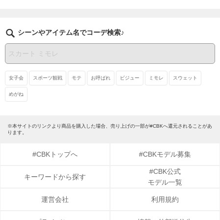
シーンやアイテム名でコーデ検索♪
女子会
スポーツ観戦
モテ
お呼ばれ
ビジュー
ミモレ
スウェット
めがね
※本サイトのリンクより商品を購入した場合、売り上げの一部が#CBKへ還元されることがあ
ります。
#CBKトップへ
#CBKモデル募集
#CBK公式
キーワードから探す
モデル一覧
運営会社
利用規約