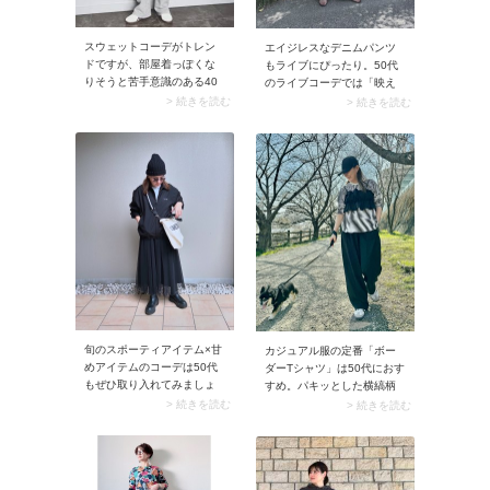
スウェットコーデがトレン
エイジレスなデニムパンツ
ドですが、部屋着っぽくな
もライブにぴったり。50代
りそうと苦手意識のある40
のライブコーデでは「映え
代50代も少なくないはず。
トップス」を投入するのが
> 続きを読む
> 続きを読む
そんなときに大活躍するの
おすすめです。 冬であれば
がジージャンです！ ラフな
トレンドデザインや推し色
コーデを瞬時に引き締めま
のニットを選んでみては。
す。 スナップのようなロゴ
それだけで定番のデニムコ
トップスなどカジュアルな
ーデが今どきのルックスに
服装のときにもおすすめ。
決まりますよ。
オーバーサイズのジージャ
ンを選ぶと、ますますこな
れ感がアップしますよ。
旬のスポーティアイテム×甘
カジュアル服の定番「ボー
めアイテムのコーデは50代
ダーTシャツ」は50代におす
もぜひ取り入れてみましょ
すめ。パキッとした横縞柄
う。軽快な黒のジップジャ
（よこしまがら）がアクテ
> 続きを読む
> 続きを読む
ケットにチュールスカート
ィブな雰囲気を醸し出し、
を合わせれば、今っぽくて
イキイキとした印象に。加
大人に馴染むスタイルに。
えて全身をモノトーンカラ
足元をブーツで引き締める
ーでまとめると、シンプル
と全体のバランスがすっき