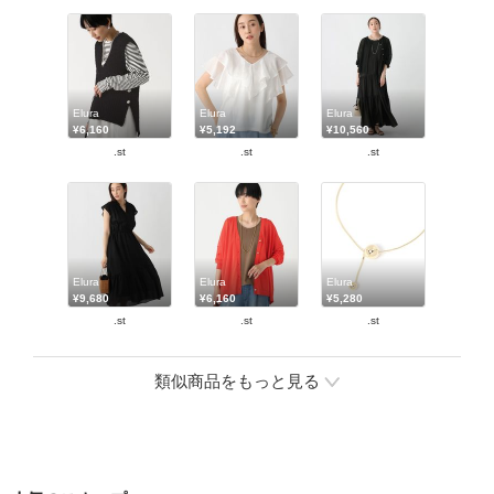
Elura
Elura
Elura
¥6,160
¥5,192
¥10,560
.st
.st
.st
Elura
Elura
Elura
¥9,680
¥6,160
¥5,280
.st
.st
.st
類似商品をもっと見る