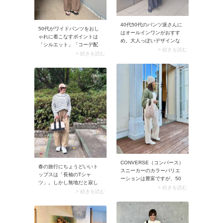
40代50代のパンツ派さんに
50代がワイドパンツをおし
はオールインワンがおすす
ゃれに着こなすポイントは
め。大人っぽいデザインな
「シルエット」「コーデ配
ら着るだけでサマになりま
> 続きを読む
色」「合わせるトップス」
> 続きを読む
すよ。ゆるっとしたシルエ
の3点。3つのポイントに分
ットを選んでもダラしなく
けて解説します。
見えず、スタイリッシュな
雰囲気に。
CONVERSE（コンバース）
春の旅行にちょうどいいト
スニーカーのカラーバリエ
ップスは「長袖のTシャ
ーションは豊富ですが、50
ツ」。しかし無地だと寂し
代が履き回しやすいのは
> 続きを読む
く見えやすいもの。そこで
> 続きを読む
白・アイボリー。加えてグ
50代にはボーダー柄やきれ
レーやベージュなどのニュ
い色で取り入れるのがおす
アンスカラーもおすすめで
すめです。
す。