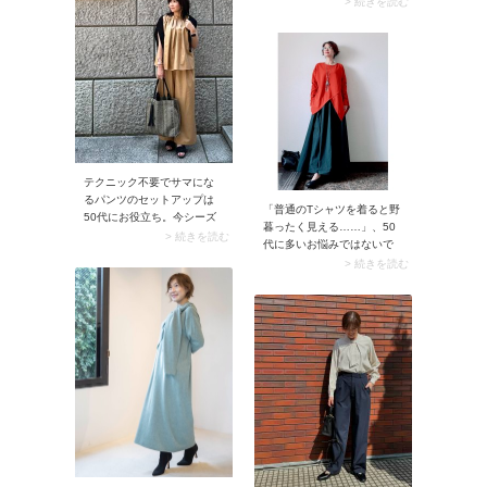
> 続きを読む
に。リーズナブルでお手入
を探すのにもってこいなブ
れがラクな合皮素材のアイ
ランドです。上質な生地感
テム展開が多いから、気楽
や洗練されたシルエット
に取り入れてみては。
が、シンプルながら大人の
余裕を感じるおしゃれを叶
えてくれます。
テクニック不要でサマにな
るパンツのセットアップは
「普通のTシャツを着ると野
50代にお役立ち。今シーズ
暮ったく見える……」、50
ンのトレンドは、スナップ
> 続きを読む
代に多いお悩みではないで
のような「ゆったりパンツ×
しょうか。そこでおすすめ
> 続きを読む
ノースリーブブラウス」の
なのが、アシンメトリーTシ
セット。上下にお揃い感が
ャツです。左右非対称のデ
ありノースリーブを着るハ
ザインにはスタイリッシュ
ードルが下がるので、ぜひ
なムードがあり、お出かけ
活用してみて。
モードに印象チェンジ。ロ
ングスカートに合わせると
きれいめに着こなせます
よ。