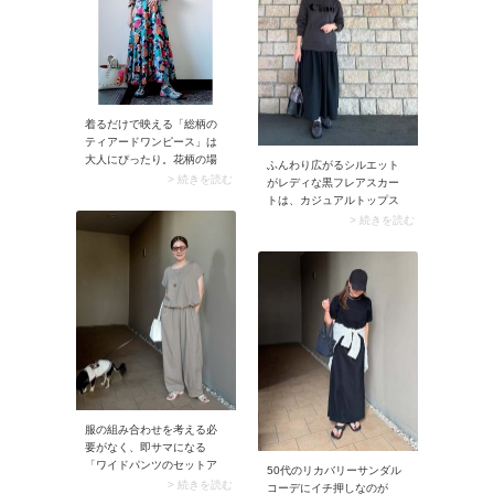
で大人っぽいコーデに仕上
り整います。
がります。
着るだけで映える「総柄の
ティアードワンピース」は
大人にぴったり。花柄の場
ふんわり広がるシルエット
合は大胆な大きめの柄がお
> 続きを読む
がレディな黒フレアスカー
すすめです。というのも最
トは、カジュアルトップス
近は小花柄が人気ですが、
とも相性抜群。こんなロゴ
> 続きを読む
若作りに見えてしまいそう
パーカーを合わせても、50
なので避けた方が無難。大
代に似合う大人カジュアル
きな柄ならパキッとしたメ
が完成します。モデルさん
リハリが生まれ、50代のス
はトップスを落ち着いたチ
タイリングにハマります。
ャコールグレーにすること
で、カジュアルな中に大人
のシックさも演出していま
すね。
服の組み合わせを考える必
要がなく、即サマになる
「ワイドパンツのセットア
50代のリカバリーサンダル
ップ」は50代にうってつ
> 続きを読む
コーデにイチ押しなのが