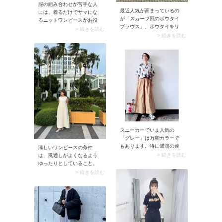
服の組み合わせが苦手な人
最近人気が高まっているの
には、着るだけでサマにな
が「スカーフ風のボウタイ
るニットワンピースがお役
ブラウス」。ボウタイをリ
立ち。冬のシーズンムード
> 続きを読む
ボン状に結ばないデザイン
> 続きを読む
とリラクシーな雰囲気を兼
は可愛らしくなりすぎず、
ね備えているので50代の映
時短でコーデが完成する優
画館コーデにうってつけで
秀さです。 着こなしはワイ
す。上品なデザインを選ぶ
ドパンツ合わせがおすす
とお出かけ感もグンとアッ
め。40代50代の装いにしっ
プ。
くりマッチします。
スニーカーでいま人気の
「グレー」は万能カラーで
もあります。特に濃淡の違
涼しいワンピースの条件
うグレーが入ったスニーカ
> 続きを読む
は、風通しがよくなるよう
ーはおしゃれなニュアンス
ゆったりとしていること。
たっぷり。スモーキーなグ
そこで大人の女性には「リ
> 続きを読む
レーには落ち着いた雰囲気
ネンのフレンチスリーブワ
があるので、50代女性が履
ンピース」がおすすめで
くスニーカーとしてうって
す。シャリッとしたリネン
つけ。おまけに汚れも目立
生地は速乾性が高く夏にう
たないからガンガン使えま
ってつけな上に、ハリ感が
すよ。
あるため体型カバーにも効