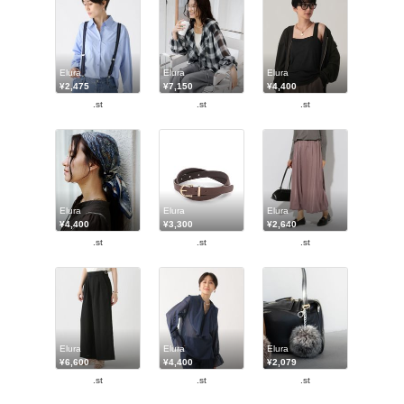
Elura
Elura
Elura
¥2,475
¥7,150
¥4,400
.st
.st
.st
Elura
Elura
Elura
¥4,400
¥3,300
¥2,640
.st
.st
.st
Elura
Elura
Elura
¥6,600
¥4,400
¥2,079
.st
.st
.st