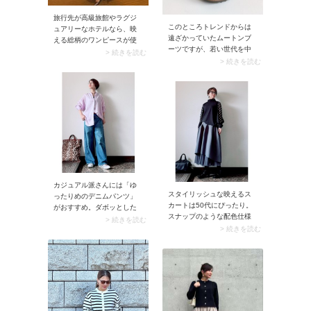
旅行先が高級旅館やラグジ
このところトレンドからは
ュアリーなホテルなら、映
遠ざかっていたムートンブ
える総柄のワンピースが使
ーツですが、若い世代を中
えます。総柄は若作りに見
> 続きを読む
心にブームが再来。40代50
> 続きを読む
えないかと気になるもので
代におすすめのデザインは
すが、幾何学模様やパター
「ショート丈＆ベージュ系
ン化されたモチーフ柄なら
カラーのムートンブーツ」
大人っぽい装いに。着るだ
です。ちなみにロング～ミ
けでコーデが華やぐとあり
ドル丈のムートンブーツは
50代にぴったりです。
足元が重たくなるため、大
人は避けた方が無難です。
カジュアル派さんには「ゆ
スタイリッシュな映えるス
ったりめのデニムパンツ」
カートは50代にぴったり。
がおすすめ。ダボッとした
スナップのような配色仕様
デニムはトレンドでありな
> 続きを読む
やレイヤード風デザインの
> 続きを読む
がらエイジレスで使える優
スカートをぜひ取り入れて
れモノ。大人カジュアルに
みましょう。このスカート
決まる上に、ハリ感のある
に合わせるトップスは黒が
デニム生地は脚のラインを
正解。ダークカラーのトッ
拾わないため40代50代も着
プスが存在感たっぷりなス
やすいですよ。
カートを引き立てて、かっ
こいいスカートコーデに仕