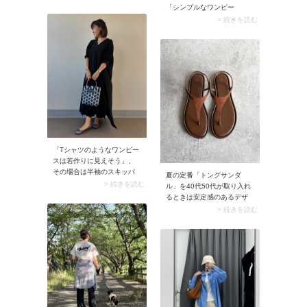
け。ゆったりとしたワイド
「シンプルなワンピー
パンツは肌離れがよく風通
ス」。中でもストンとした
> 続きを読む
し抜群。ブラウスとのセッ
シルエットの半袖・ノース
トアイテムで取り入れれ
リーブワンピースはリラク
ば、ダボッとしたパンツも
シーなムードがあり、トン
きれいめに着こなせます
グタイプのリカバリーサン
よ。
ダルに馴染みます。サマに
なるカジュアルコーデが即
完成しますよ。
「Tシャツのようなワンピー
スは若作りに見えそう」、
その場合は半袖のスキッパ
夏の定番「トングサンダ
ーワンピースがイチ押し。
> 続きを読む
ル」を40代50代が取り入れ
布帛（ふはく）生地で作ら
るときは安定感のあるデザ
れているため50代にぴった
インを選びましょう。バッ
> 続きを読む
りマッチする上に、肌離れ
クストラップ付きやトング
もいいですよ。サッとかぶ
部分が広いもの、リカバリ
るだけでOKなので時短でコ
ーサンダルなどがおすす
ーデが完成します。
め。加えて、きれいめ感を
意識するのもコツ。例えば
素材はレザーやフェイクレ
ザー、色は基本カラーを選
ぶとビーチサンダルっぽさ
が消えて、大人の装いにハ