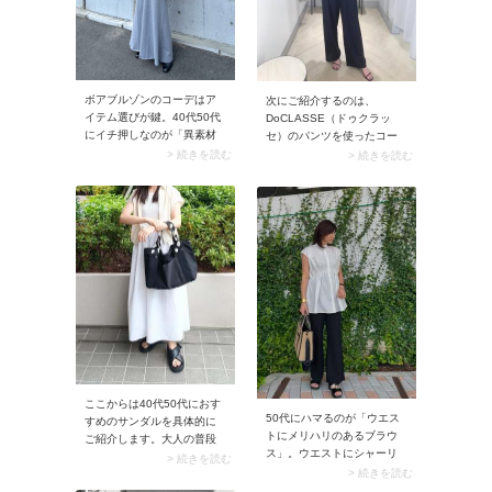
果的。またフレンチスリー
ブで肩先が隠れるため、気
になる腕出し感も控えめで
す。
ボアブルゾンのコーデはア
次にご紹介するのは、
イテム選びが鍵。40代50代
DoCLASSE（ドゥクラッ
にイチ押しなのが「異素材
セ）のパンツを使ったコー
MIXのボアブルゾン」です。
デ。実はドゥクラッセのパ
> 続きを読む
> 続きを読む
例えばナイロンやキルティ
ンツはラインが美しいと大
ング生地との切り替えデザ
評判！ またサイズ展開が豊
インならボアブルゾン独特
富なのも40代50代にとって
の量産アイテムっぽさがな
嬉しいメリットです。ワイ
く、カジュアルな服に羽織
ド・ストレート・スリムな
るだけでサマになります。
ど幅広い形や素材が揃って
いるので、きっと自分に似
合う1本が見つかるはず！
ここからは40代50代におす
50代にハマるのが「ウエス
すめのサンダルを具体的に
トにメリハリのあるブラウ
ご紹介します。大人の普段
ス」。ウエストにシャーリ
使いにぴったりなのが「ク
> 続きを読む
ングやペプラム切り替えを
> 続きを読む
ロスストラップサンダ
施したブラウスは、着るだ
ル」。幅広のストラップを