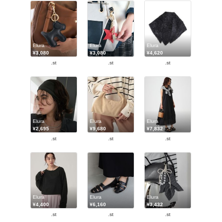
Elura
Elura
Elura
¥3,080
¥3,080
¥4,620
.st
.st
.st
Elura
Elura
Elura
¥2,695
¥9,680
¥7,832
.st
.st
.st
Elura
Elura
Elura
¥4,400
¥6,160
¥3,432
.st
.st
.st