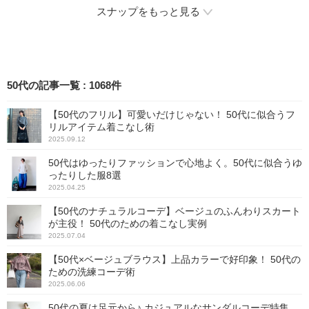
代女性にぴったりマッチ。
スナップをもっと見る
総柄のおかげで体型カバー
をしているようにも感じに
くく、お出かけコーデに決
まります。
50代の記事一覧
:
1068
件
【50代のフリル】可愛いだけじゃない！ 50代に似合うフ
リルアイテム着こなし術
2025.09.12
50代はゆったりファッションで心地よく。50代に似合うゆ
ったりした服8選
2025.04.25
【50代のナチュラルコーデ】ベージュのふんわりスカート
が主役！ 50代のための着こなし実例
2025.07.04
【50代×ベージュブラウス】上品カラーで好印象！ 50代の
ための洗練コーデ術
2025.06.06
50代の夏は足元から♪ カジュアルなサンダルコーデ特集