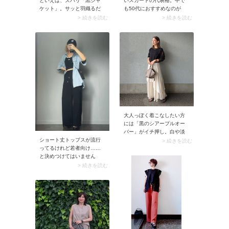
といえば、ズバリ「黒ジャ
いスカートの代表格。中で
ケット」。サッと羽織るだ
も50代におすすめなのが
けでコーデにきちんと感を
「黒のロング丈チュールス
> 続きを読む
> 続きを読む
加えてくれるとあり、大人
カート」です。大人っぽい
世代にうってつけです。ト
色と丈感で取り入れること
レンドに左右されない定番
で甘さ控えめに。カジュア
服でありながら上品に着こ
ルなトップスを合わせると
なせます。
大人可愛いコーデに仕上が
ります。
大人っぽく着こなしたい方
には「黒のシアープルオー
バー」がイチ押し。白や淡
ショート丈トップスが流行
色のシアープルオーバーよ
> 続きを読む
ってるけれど若者向け……
り落ち着いた雰囲気がある
と決めつけてはいません
ので、40代50代も取り入れ
か？ 実は40代50代のカジュ
やすいですよ。白のロング
> 続きを読む
アルコーデにぴったりなの
スカートやワイドパンツに
でぜひ取り入れてみましょ
合わせるだけで今どきのル
う。コツはハイウエストの
ックスに決まります。
ボトムを合わせること！ 肌
見せが控え目になり、安心
して着こなせますよ。