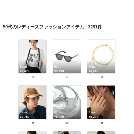
50代のレディースファッションアイテム
:
3291
件
Elura
Elura
Elura
¥2,475
¥3,190
¥6,545
.st
.st
.st
Elura
Elura
Elura
¥2,750
¥5,280
¥5,280
.st
.st
.st