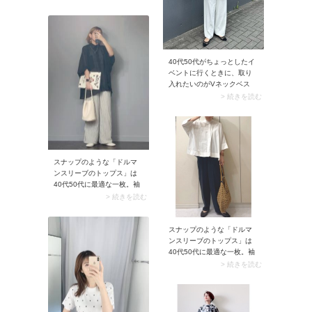
か抜けますよ。 40代50代が
取り入れるときはモノトー
ンやワントーンでコーデを
まとめるのがおすすめ。洗
練感が出て大人っぽく着こ
なせます。
40代50代がちょっとしたイ
ベントに行くときに、取り
入れたいのがVネックベス
ト。中でも深いVネックでフ
> 続きを読む
ロントボタンがないデザイ
ンを選びましょう。すっき
りと見えるのはもちろん、
ウエスト周りをしっかりカ
バーできるのが嬉しい一着
です。
スナップのような「ドルマ
ンスリーブのトップス」は
40代50代に最適な一枚。袖
下～身幅の作りが広く、リ
> 続きを読む
ラクシームードたっぷりな
上にお腹周りも目立ちませ
ん。またゆるっとしたシル
スナップのような「ドルマ
エットは風通しバツグンな
ンスリーブのトップス」は
ので、夏にうってつけで
40代50代に最適な一枚。袖
す。
下～身幅の作りが広く、リ
> 続きを読む
ラクシームードたっぷりな
上にお腹周りも目立ちませ
ん。またゆるっとしたシル
エットは風通しバツグンな