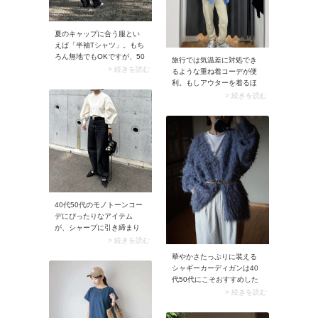
マります。
夏のキャップに合う服とい
えば「半袖Tシャツ」。もち
ろん無地でもOKですが、50
旅行では気温差に対処でき
代には「ロゴ入り・ボーダ
> 続きを読む
るような重ね着コーデが便
ー柄」で取り入れた方がイ
利。もしアウターを着るほ
キイキと元気な印象に見え
どでもない気温なら、「長
> 続きを読む
るのでおすすめ。黒パンツ
袖シャツ」を準備してみ
に合わせるとコーデが引き
て。Tシャツなどプルオーバ
締まり、大人っぽく着こな
ーに羽織るだけで温度調節
せます。
しやすく、またクリーンに
決まるので40代50代にぴっ
たり。前を閉めれば長袖シ
ャツとしてコーデできるの
で、1枚あればフル活用でき
ますよ。
40代50代のモノトーンコー
デにぴったりなアイテム
が、シャープに引き締まり
モードな雰囲気を添える黒
> 続きを読む
デニムパンツ。ここに立体
華やかさたっぷりに装える
感のある白のニットを合わ
シャギーカーディガンは40
せれば、頑張りすぎないの
代50代にこそおすすめした
にしっかり着映えるスタイ
い旬アイテム。ダスティブ
> 続きを読む
ルが完成します。さらに黒
ルーの上品な色合いが美し
のベルトやポインテッドト
い一枚は、ハリのある白Tシ