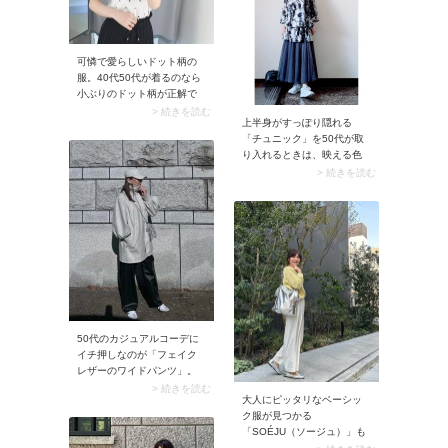
ので、夏にうってつけで
す。
可憐で愛らしいドット柄の
服。40代50代が着るのなら
小ぶりのドット柄が正解で
す。加えて上品に着こなし
> 続きを読む
上半身がすっぽり隠れる
たいときはコーデ全体を白
「チュニック」を50代が取
黒で統一しましょう。これ
り入れるときは、映える色
なら子どもっぽくならず、
柄やデザインを選ぶのがお
> 続きを読む
大人ならではのドット柄ス
すすめ。またボトムはパン
タイルに仕上がります。
ツ合わせが定番ですが、あ
えてロングスカートに合わ
せることで鮮度が加わって
おしゃれ見えします。
50代のカジュアルコーデに
イチ押しなのが「フェイク
レザーのワイドパンツ」。
最近はタイトではなくゆっ
> 続きを読む
大人にピッタリなベーシッ
たりとしたシルエットが主
ク服が見つかる
流なので、楽ちんなのに穿
「SOÉJU（ソージュ）」も
くだけで今どきのルックス
50代女性がゆったりパンツ