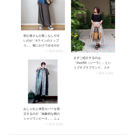
ゥのシューズをプラスする
ャツをインするだけで一気
と、メリハリが生まれてよ
に抜け感のあるラフコーデ
り洗練された印象に。
に仕上がります。もしカー
ディガンのボリューム感が
気になったら、細ベルトで
ウエストマークするのもお
すすめですよ。
初心者さんが着こなしやす
いのが「Aラインのトップ
ス」。裾にかけてゆるやか
に広がり、気になるウエス
> 続きを読む
トや下腹をさりげなくカバ
まずご紹介するのは、
ーできます。加えて40代50
「GeeRA（ジーラ）」とい
代は生地感にハリがあるも
うプチプラブランド。スナ
のを選ぶのがおすすめ。例
ップでは、どちらもジーラ
> 続きを読む
えばハリ素材のプルオーバ
の可愛げトップスを着こな
ーはボディラインを拾わ
しています。50代おしゃれ
ず、大人のカジュアルコー
さんのリアルスナップを調
デにうってつけですよ。
査していると、ジーラのガ
ーリーアイテムを着こなす
方が多数！ カジュアルから
甘めなデザインまで幅広く
おしゃれと体型カバーを両
揃っているおすすめブラン
立するのが「抽象的な柄の
ドです。
シャツワンピース」。ニュ
アンスのある柄なら、布面
> 続きを読む
積が多いシャツワンピース
でも子どもっぽく見えず50