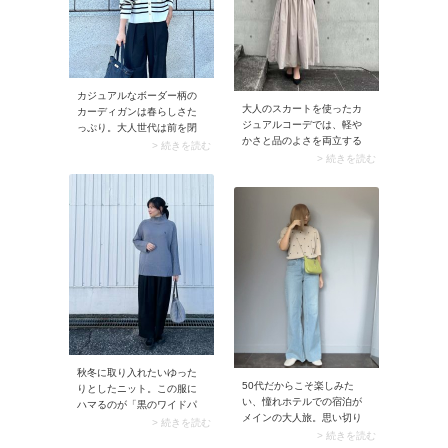
上がります。
カジュアルなボーダー柄の
大人のスカートを使ったカ
カーディガンは春らしさた
ジュアルコーデでは、軽や
っぷり。大人世代は前を閉
かさと品のよさを両立する
めて着こなすのがおすすめ
> 続きを読む
のがポイント。さらに50代
> 続きを読む
です。コーデにきちんと感
は体型カバーも狙えればパ
が加わり大人っぽさがグン
ーフェクトです。そこでお
とアップしますよ。加えて
すすめなのがカーディガン×
クリーンなパンツやスカー
ボリュームスカートの組み
トに合わせると50代に馴染
合わせ。その際カーディガ
む装いに。
ンの前を留めて着こなすと
上半身がコンパクトにまと
まり、全身のバランスが整
います。フレアスカートや
ギャザースカートもスッキ
リ着こなせますよ。
秋冬に取り入れたいゆった
50代だからこそ楽しみた
りとしたニット。この服に
い、憧れホテルでの宿泊が
ハマるのが「黒のワイドパ
メインの大人旅。思い切り
ンツ」です。楽ちんなシル
> 続きを読む
おしゃれをして出かけるの
> 続きを読む
エットながらベーシックな