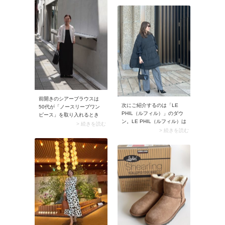
けでサマになる優れモノ。
交差させたデザインは足の
コーデをよそ行きモードに
甲を広めに覆うため、肌見
まとめて、お腹まわりもさ
せ感が控えめ。また足をし
りげなくカバーしてくれま
っかりホールドするので歩
す。
きやすいですよ。
前開きのシアーブラウスは
次にご紹介するのは「LE
50代が「ノースリーブワン
PHIL（ルフィル）」のダウ
ピース」を取り入れるとき
ン。LE PHIL（ルフィル）は
にうってつけ。ボタンをフ
> 続きを読む
シンプルモードな大人服が
> 続きを読む
ルオープンすることで軽め
見つかる50代の方におすす
のアウターとして使えて、
めのブランド。他では見つ
軽やかなレイヤードスタイ
からないようなおしゃれな
ルに。ノースリーブの二の
シルエットのダウンコート
腕も隠せて一石二鳥です。
に出会えますよ。