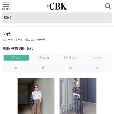
CUBKI
50代
のコーディネート・着こなし:
560 件
期間や季節で絞り込む
2年以内
1年以内
3ヶ月以内
すべて
春
夏
秋
冬