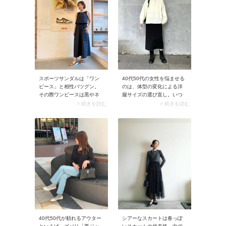
40代50代の女性を悩ませる
スポーツサンダルは「ワン
のは、体型の変化による洋
ピース」と相性バツグン。
服サイズの選び直し。いつ
その際ワンピースは黒やネ
も買っていたブランドで自
イビーを選ぶとスポーツサ
> 続きを読む
> 続きを読む
分に合うサイズの服がなく
ンダルのアウトドア感が落
なってきたと感じたら、ブ
ち着き、タウンユースしや
ランド選びから変えてみる
すくなりますよ。40代50代
のも手です。 そんな40代50
の服装に馴染んで、お出か
代におすすめなのが
けらしい着こなしに。
「GeeRA（ジーラ）」。S
サイズからXLサイズまで揃
うなどサイズ展開が豊富な
上に、お手頃プライスが多
いのも魅力です。モデルさ
んはジーラの「2wayフロン
トジップニットプルオーバ
ー」を着用。
40代50代が頼れるアウター
シアーなスカートは春っぽ