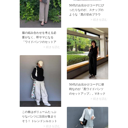
50代のお出かけコーデにぴ
ったりなのが、スナップの
ような「黒の甘めブラウ
ス」。レースやフレンチス
> 続きを読む
リーブの甘めブラウスは若
作りに見えそうですが、シ
ックな黒色で取り入れれば
服の組み合わせを考える必
大人っぽい表情に。着るだ
要がなく、即サマになる
けでコーデが華やぐ一枚で
「ワイドパンツのセットア
す。
ップ」は50代にうってつ
> 続きを読む
け。ゆったりとしたワイド
パンツは肌離れがよく風通
し抜群。ブラウスとのセッ
トアイテムで取り入れれ
ば、ダボッとしたパンツも
きれいめに着こなせます
よ。
50代のお出かけコーデに便
利なのが「黒ワイドパンツ
のセットアップ」。Vネック
のノースリーブトップスで
> 続きを読む
取り入れれば夏らしく着こ
なせますよ。大人っぽい黒
この春はボリュームたっぷ
色のおかげで肌見せ感が落
りなパンツに注目が集まり
ち着いて、サラリとした装
そう！ トレンドシルエット
いに。
のパンツを穿けば一気にあ
> 続きを読む