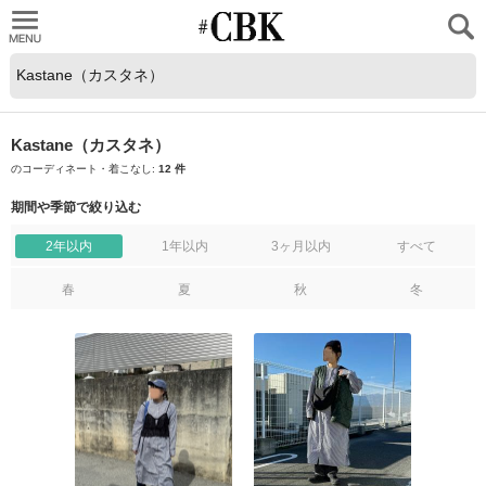
CUBKI
Kastane（カスタネ）
のコーディネート・着こなし:
12 件
期間や季節で絞り込む
2年以内
1年以内
3ヶ月以内
すべて
春
夏
秋
冬