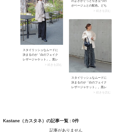
のよさがぐっと引き立つの
のコツ。よりきれいめなム
がベージュとの配色。どち
ードに仕上がります。
らも黄味のニュアンスを感
> 続きを読む
じる色同士なので溶け込む
ように馴染み、コーデがソ
フトな印象に仕上がりま
す。中でもおすすめなの
が、スナップのようにトッ
プスをベージュ寄りでまと
めたらボトムはオフホワイ
トにするなど、色の比重を
スタイリッシュなムードに
どちらかに置くこと。コー
決まるのが「白のフェイク
デがすっきりとして見えま
レザージャケット」。黒レ
すよ。さらにはゴールドの
ザーほど辛口ではなくクリ
> 続きを読む
アクセサリーが抜群に合う
ーンな雰囲気なので、使い
のもアイボリー×ベージュ配
勝手が抜群。しかもフェイ
色の魅力。華やかでリッチ
スタイリッシュなムードに
クレザーは花粉がつきにく
なアクセントが生まれるの
決まるのが「白のフェイク
い素材なので春にうってつ
でぜひ試してみてください
レザージャケット」。黒レ
けです。
ね。
ザーほど辛口ではなくクリ
> 続きを読む
ーンな雰囲気なので、使い
勝手が抜群。しかもフェイ
クレザーは花粉がつきにく
い素材なので春にうってつ
けです。
Kastane（カスタネ）の記事一覧
:
0
件
記事がありません