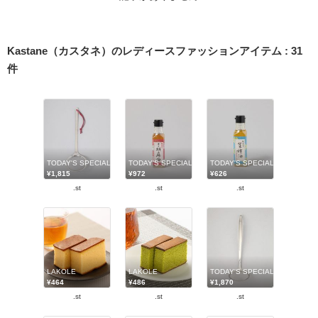
Kastane（カスタネ）のレディースファッションアイテム
:
31
件
TODAY'S SPECIAL
TODAY'S SPECIAL
TODAY'S SPECIAL
¥1,815
¥972
¥626
.st
.st
.st
LAKOLE
LAKOLE
TODAY'S SPECIAL
¥464
¥486
¥1,870
.st
.st
.st