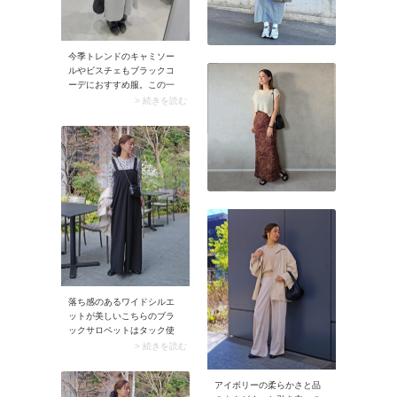
今季トレンドのキャミソー
ルやビスチェもブラックコ
ーデにおすすめ服。この一
枚を足すだけでコーデは格
> 続きを読む
段におしゃれに見えます。
手持ちのキャミソールやビ
スチェがあれば、じゃんじ
ゃんファッションに取り入
れてみてください。
落ち感のあるワイドシルエ
ットが美しいこちらのブラ
ックサロペットはタック使
いが上品なデザイン。フィ
> 続きを読む
ットシルエットのカットソ
ーをインして、トップをす
アイボリーの柔らかさと品
っきりまとめるのがコーデ