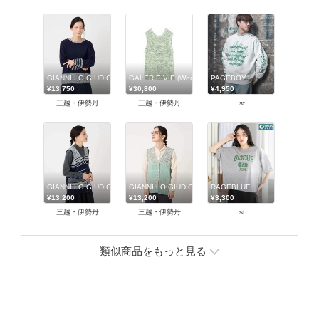
GIANNI LO GIUDICE(Women/小さいサイズ)/ジャンニロジュディチェ
GALERIE VIE (Women)/ギャルリー・ヴィー
PAGEBOY
¥13,750
¥30,800
¥4,950
三越・伊勢丹
三越・伊勢丹
.st
GIANNI LO GIUDICE(Women/小さいサイズ)/ジャンニロジュディチェ
GIANNI LO GIUDICE(Women/小さいサイズ)/ジャンニ
RAGEBLUE
¥13,200
¥13,200
¥3,300
三越・伊勢丹
三越・伊勢丹
.st
類似商品をもっと見る