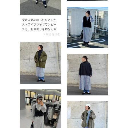
安定人気のゆったりとした
ストライプシャツワンピー
スも、お腹周りを難なくカ
バーできるのが魅力。1枚で
> 続きを読む
着てもヨシですが、今年ら
しく黒のレースキャミソー
ルなど甘めアイテムとレイ
ヤードするのもおすすめ。
キャミソールはショート丈
を選ぶとスタイルアップ効
果が狙えますよ。