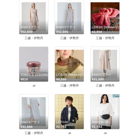
ANAYI/アナイ
ANAYI/アナイ
LOBJIE (Women)/ロブジェ
¥52,800
¥52,800
¥4,950
三越・伊勢丹
三越・伊勢丹
三越・伊勢丹
TODAY'S SPECIAL
LOBJIE (Women)/ロブジェ
ANAYI/アナイ
¥810
¥4,950
¥31,680
.st
三越・伊勢丹
三越・伊勢丹
ANAYI/アナイ
LEPSIM
RAGEBLUE
¥31,680
¥2,792
¥1,794
三越・伊勢丹
.st
.st