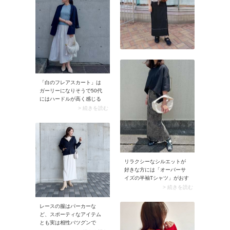
「白のフレアスカート」は
ガーリーになりそうで50代
にはハードルが高く感じる
ものですが、そんなときに
> 続きを読む
は「ダークカラーのジャケ
ット」がお役立ち。ネイビ
ーや黒のカッチリとしたジ
ャケットがスカートを引き
締め、コーデの甘さを解
消。大人っぽいジャケット
リラクシーなシルエットが
があることで、落ち着きあ
好きな方には「オーバーサ
るハンサムなルックスに決
イズの半袖Tシャツ」がおす
まります。
すめ。ドロップショルダー
> 続きを読む
のおかげで袖が落ちるた
め、半袖でもヒジが隠れる5
レースの服はパーカーな
分袖くらいに仕上がります
ど、スポーティなアイテム
よ。
とも実は相性バツグンで