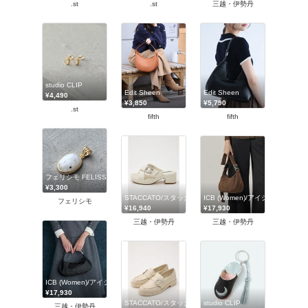
.st
.st
三越・伊勢丹
studio CLIP
Edit Sheen
Edit Sheen
¥4,490
¥3,850
¥5,790
.st
fifth
fifth
フェリシモ FELISSIMO
¥3,300
STACCATO/スタッカート
ICB (Women)/アイシービー
フェリシモ
¥16,940
¥17,930
三越・伊勢丹
三越・伊勢丹
ICB (Women)/アイシービー
¥17,930
STACCATO/スタッカート
studio CLIP
三越・伊勢丹