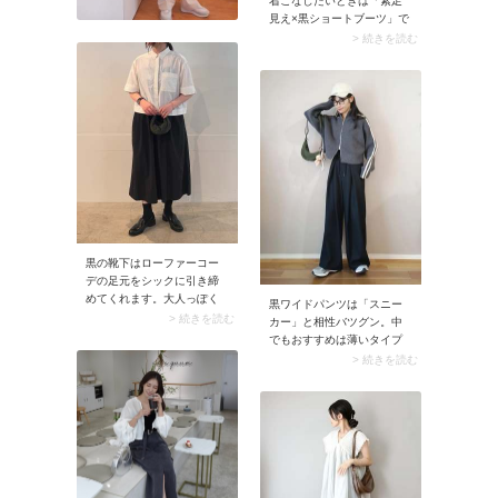
着こなしたいときは「素足
見え×黒ショートブーツ」で
スタイリング。その際ヒー
> 続きを読む
ルタイプのブーツではな
く、厚底・ぺたんこの黒ブ
ーツを合わせると女性らし
くなりすぎずタウンユース
にもマッチします。アウタ
ーやニットでしっかり防寒
すれば、肌見せコーデが季
節感に馴染みますよ。
黒の靴下はローファーコー
デの足元をシックに引き締
めてくれます。大人っぽく
黒ワイドパンツは「スニー
落ち着いた印象を作りたい
> 続きを読む
カー」と相性バツグン。中
日は、黒靴下がおすすめで
でもおすすめは薄いタイプ
す。また、黒以外のローフ
よりも、ゴツめなダッドス
> 続きを読む
ァーとの相性がいいのも嬉
ニーカー。ボリューミーな
しいポイント。ブラウンや
スニーカーは重心が下がる
ベージュのローファーをピ
ため、黒ワイドパンツとバ
リッと大人っぽく履きたい
ランスよく決まります。ス
ときにも重宝します。
ポーティな雰囲気も加わ
り、黒ワイドパンツがスッ
キリまとまります。