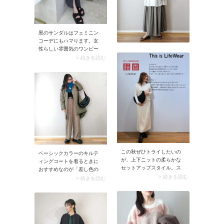
黒のサンダルはフェミニン
コーデにもハマります。女
性らしい雰囲気のワンピー
スやスカートの引き締め役
> 続きを読む
となり、スタイリングをク
ールダウン。甘さを抑えた
着こなしに決まります。
この秋ぜひトライしたいの
ベーシックカラーのキルテ
が、上下ニットの柔らかな
ィングコートを着るときに
セットアップスタイル。ス
おすすめなのが「差し色の
ナップではニットベスト＆
> 続きを読む
マフラー」。発色のいいブ
> 続きを読む
ニットスカートを上品なオ
ルーやピンクのマフラーを
フホワイトでまとめ、さら
着ければアクセントになり
に同色のタートルネックを
ますよ。顔まわりがパッと
重ね着したことで奥行きの
明るくなり、華やかな印象
あるニュアンスが生まれて
に。
います。潔く白一色で仕上