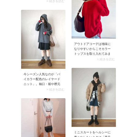
す。首元からレースブラウ
> 続きを読む
スをチラリと覗かせるだけ
で、いつものパーカーがた
ちまちきれいめな印象に。
ここにホワイトのロングス
カートを合わせれば、上品
な大人カジュアルコーデが
完成します。
アウトドアコーデは地味に
なりやすいからこそカラー
トップスを取り入れてみま
せんか。色がワンポイント
> 続きを読む
入るだけで一気にコーデが
華やかに。シンプルなアイ
テム合わせでもワンランク
今シーズン人気なのが「バ
上のおしゃれが楽しめます
イカラー配色のレイヤード
よ。
ニット」。袖口・裾や襟元
にバイカラー切り替えを施
> 続きを読む
し、コーデに立体感が出る
のが魅力です。1枚で重ね着
しているように見えるた
め、テクニック不要でトレ
ンドのレイヤードコーデが
完成。シンプルなボトムに
合わせるだけでサマになり
ます。
ミニスカートをヘルシーに