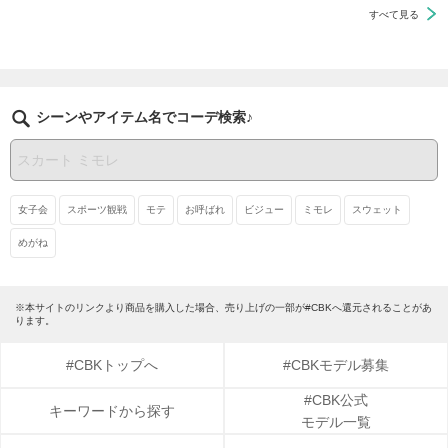
すべて見る
シーンやアイテム名でコーデ検索♪
女子会
スポーツ観戦
モテ
お呼ばれ
ビジュー
ミモレ
スウェット
めがね
※本サイトのリンクより商品を購入した場合、売り上げの一部が#CBKへ還元されることがあ
ります。
#CBKトップへ
#CBKモデル募集
#CBK公式
キーワードから探す
モデル一覧