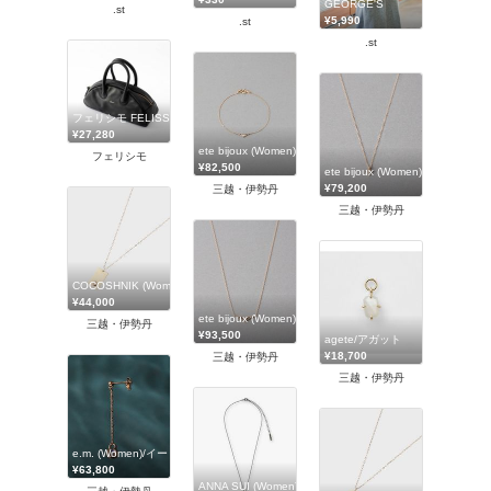
GEORGE'S
.st
¥5,990
.st
.st
フェリシモ FELISSIMO
¥27,280
ete bijoux (Women)/エテ ビジュー
フェリシモ
¥82,500
ete bijoux (Women)/エテ ビジュ
¥79,200
三越・伊勢丹
三越・伊勢丹
COCOSHNIK (Women)/ココシュニック
¥44,000
ete bijoux (Women)/エテ ビジュー
三越・伊勢丹
¥93,500
agete/アガット
¥18,700
三越・伊勢丹
三越・伊勢丹
e.m. (Women)/イー・エム
¥63,800
ANNA SUI (Women)/アナ スイ