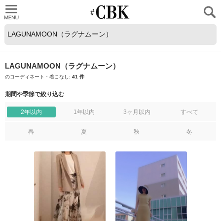
CUBKI
LAGUNAMOON（ラグナムーン）
のコーディネート・着こなし:
41 件
期間や季節で絞り込む
2年以内
1年以内
3ヶ月以内
すべて
春
夏
秋
冬