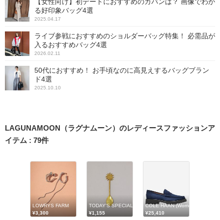
【女性向け】初デートにおすすめのカバンは？ 画像でわか
る好印象バッグ4選
2025.04.17
ライブ参戦におすすめのショルダーバッグ特集！ 必需品が
入るおすすめバッグ4選
2026.02.11
50代におすすめ！ お手頃なのに高見えするバッグブラン
ド4選
2025.10.10
LAGUNAMOON（ラグナムーン）のレディースファッションア
イテム
:
79
件
LOWRYS FARM
TODAY'S SPECIAL
COLE HAAN (Women)/コール 
¥3,300
¥1,155
¥25,410