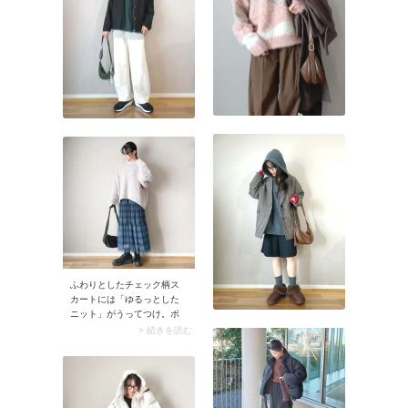
げた分、バッグ＆靴で黒を
差して全体を引き締めるの
がスタイリングを格上げす
るポイントです。
ふわりとしたチェック柄ス
カートには「ゆるっとした
ニット」がうってつけ。ボ
リュームニットがコーデの
> 続きを読む
鮮度を高め、こなれて見え
ますよ。軽やかなチェック
柄スカートの揺れ感が効い
て、重ためのニットがバラ
ンスよくまとまるのもメリ