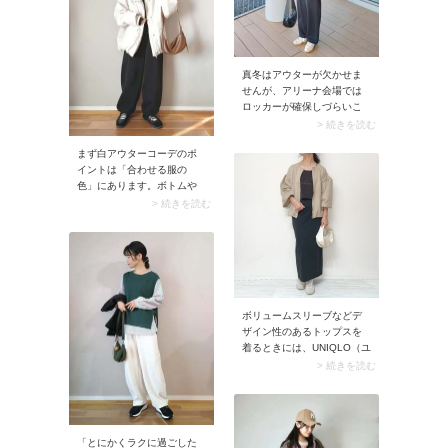
ット。
真冬はアウターが欠かせま
せんが、アリーナ会場では
ロッカーが確保しづらいこ
ともあり、ロングコートだ
> 続きを読む
とかさばって置き場所に困
まず白アウターコーデのポ
ることもしばしば。ショー
イントは「合わせる服の
ト丈など、なるべくコンパ
色」にあります。ボトムや
クトなデザインを選びまし
インナーのデザイン・シル
ょう。「パッカブル仕様の
> 続きを読む
エットよりも、色を重視す
アウター」を選ぶのも手。
るのがおしゃれへの近道で
小さく畳んでコンパクトに
す。
収まるので使い勝手は抜
群。念のため持参しておけ
ば、会場を出た後の寒さ対
策も万全です。
ボリュームスリーブなどデ
ザイン性のあるトップスを
着るときには、UNIQLO（ユ
ニクロ）の黒ロングタイト
> 続きを読む
スカートがお役立ち。スト
レッチ性の高い素材を選べ
ば食べ過ぎてしまっても安
心です。 エレガントな靴に
「とにかくラクに過ごした
履き替えればホテルディナ