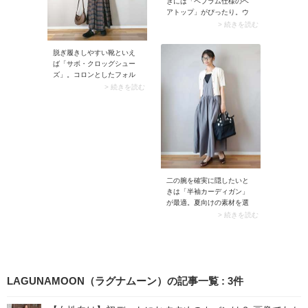
きには「ペプラム仕様のベ
アトップ」がぴったり。ウ
エストあたりからひらりと
> 続きを読む
広がるペプラムが効いて、
コーデのメリハリがアッ
脱ぎ履きしやすい靴といえ
プ。シーズンムードたっぷ
ば「サボ・クロッグシュー
りな上に、肩まわりの華奢
ズ」。コロンとしたフォル
見え効果も抜群です。
ムは大人可愛く決まる上
> 続きを読む
に、立ったまま履ける優れ
モノです。足の甲をしっか
り覆うデザインのため、前
から見るとレザーシューズ
のように見えてクリーンに
決まります。
二の腕を確実に隠したいと
きは「半袖カーディガン」
が最適。夏向けの素材を選
ぶと涼やかでスッキリとし
> 続きを読む
た重ね着コーデに決まりま
す。二の腕をカバーしなが
ら女性らしい着こなしが楽
しめますよ。
LAGUNAMOON（ラグナムーン）の記事一覧
:
3
件