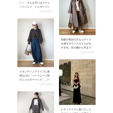
い！」そんな方にはスウェ
ーらしい装いに。寒い時期
ットパンツ・ジョガーパン
なら同系色のショートブー
ツをリコメンド。リラクシ
ツですっきりまとめてみま
> 続きを読む
ーなシルエットで伸縮性も
しょう。
あるため着心地は抜群で
す。このときTシャツを合わ
せると部屋着っぽく見える
可能性があるので、きれい
めなシャツ・ブラウスを合
わせましょう。コーデが即
前髪が長めの方ならサイド
お出かけモードに決まりま
を残すダウンスタイルがお
すよ。
すすめ。目の横から耳まで
の余白をサイドの髪が自然
> 続きを読む
に埋めてくれるため、顔ま
わりがキュッとコンパクト
に見えますよ。このとき毛
先を軽く巻いて動きをつけ
スタンディングライブに便
ると、さりげないニュアン
利なのが「ハーフムーン型
スがプラスされてGOOD。
のショルダーバッグ」。バ
仕上げにヘアオイルで潤い
ッグの口がカーブしている
を足せば、洗練感のある大
> 続きを読む
ため、斜め掛けしたときに
人のキャップスタイルに。
体に馴染みます。フィット
感がありボディバッグのよ
うに使えますよ。
レディライクに装いたいと