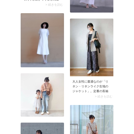
いなし。初心者さんにはキ
> 続きを読む
ャミソールで取り入れて重
ね着するのがおすすめで
す。控えめなのに可愛く仕
上がりますよ。
大人女性に最適なのが「リ
ネン・リネンライク生地の
ジャケット」。定番の長袖
ジャケットに加え、近ごろ
> 続きを読む
注目を集めているのが半袖
ジャケット。カッチリとし
た雰囲気がありながら、夏
らしく爽やかに着こなせま
す。