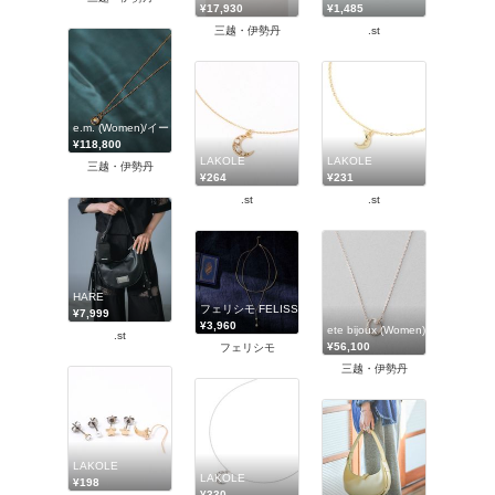
¥17,930
¥1,485
三越・伊勢丹
.st
e.m. (Women)/イー・エム
¥118,800
LAKOLE
LAKOLE
三越・伊勢丹
¥264
¥231
.st
.st
HARE
フェリシモ FELISSIMO
¥7,999
¥3,960
ete bijoux (Women)/エテ ビジュ
.st
¥56,100
フェリシモ
三越・伊勢丹
LAKOLE
LAKOLE
¥198
¥330