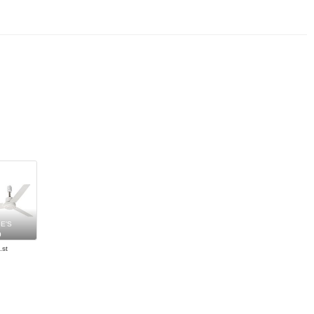
E'S
0
.st