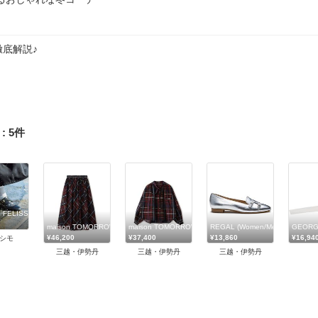
底解説♪
:
5
件
FELISSIMO
maison TOMORROWLAND/メゾン トゥモローランド
maison TOMORROWLAND/メゾン トゥモローランド
REGAL (Women/Men)/リーガル
GEORG
¥46,200
¥37,400
¥13,860
¥16,94
シモ
三越・伊勢丹
三越・伊勢丹
三越・伊勢丹