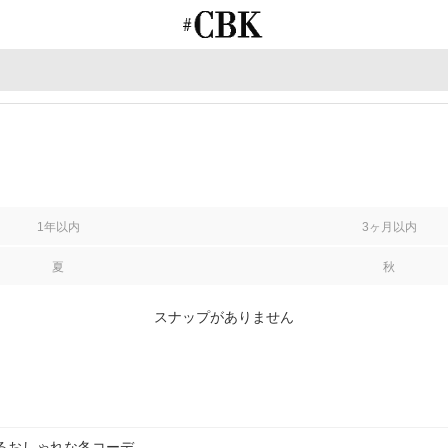
CUBKI
1年以内
3ヶ月以内
夏
秋
スナップがありません
えるおしゃれな冬コーデ