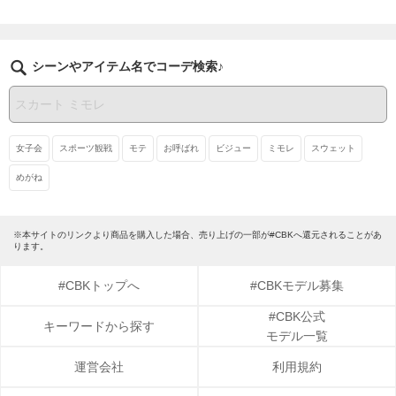
シーンやアイテム名でコーデ検索♪
女子会
スポーツ観戦
モテ
お呼ばれ
ビジュー
ミモレ
スウェット
めがね
※本サイトのリンクより商品を購入した場合、売り上げの一部が#CBKへ還元されることがあ
ります。
#CBKトップへ
#CBKモデル募集
#CBK公式
キーワードから探す
モデル一覧
運営会社
利用規約