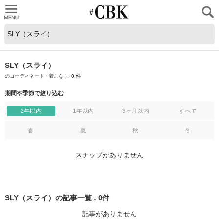
CUBKI
SLY（スライ）
のコーディネート・着こなし:
0 件
期間や季節で絞り込む
2年以内
1年以内
3ヶ月以内
すべて
春
夏
秋
冬
スナップがありません
SLY（スライ）の記事一覧
:
0
件
記事がありません