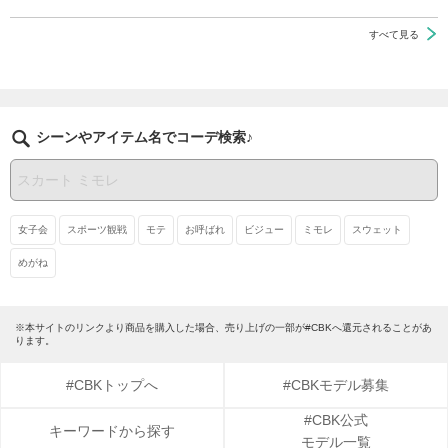
すべて見る
シーンやアイテム名でコーデ検索♪
女子会
スポーツ観戦
モテ
お呼ばれ
ビジュー
ミモレ
スウェット
めがね
※本サイトのリンクより商品を購入した場合、売り上げの一部が#CBKへ還元されることがあ
ります。
#CBKトップへ
#CBKモデル募集
#CBK公式
キーワードから探す
モデル一覧