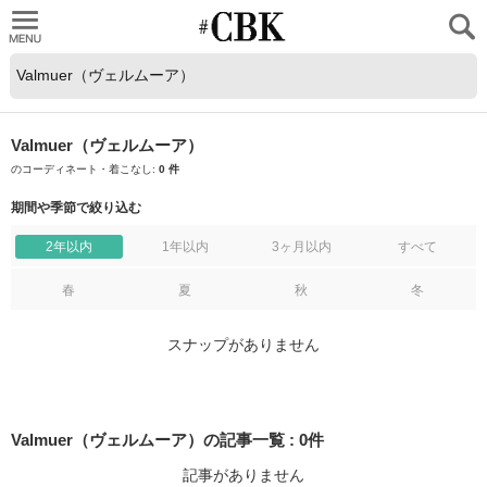
CUBKI
Valmuer（ヴェルムーア）
のコーディネート・着こなし:
0 件
期間や季節で絞り込む
2年以内
1年以内
3ヶ月以内
すべて
春
夏
秋
冬
スナップがありません
Valmuer（ヴェルムーア）の記事一覧
:
0
件
記事がありません