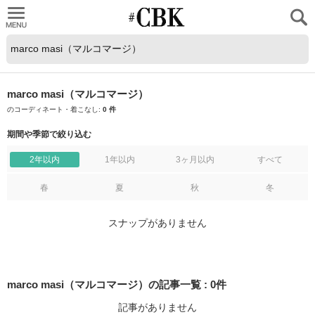
CUBKI
marco masi（マルコマージ）
のコーディネート・着こなし:
0 件
期間や季節で絞り込む
2年以内
1年以内
3ヶ月以内
すべて
春
夏
秋
冬
スナップがありません
marco masi（マルコマージ）の記事一覧
:
0
件
記事がありません