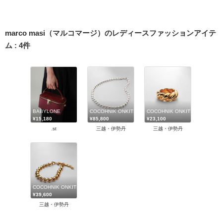
marco masi（マルコマージ）のレディースファッションアイテ
ム
:
4
件
BABYLONE
COCOHNIK ONKITSCH (Women)/ココシュニック オン
COCOHNIK ONKITSCH (Wo
¥15,180
¥85,800
¥23,100
.st
三越・伊勢丹
三越・伊勢丹
COCOHNIK ONKITSCH (Women)/ココシュニック オンキッチュ
¥39,600
三越・伊勢丹