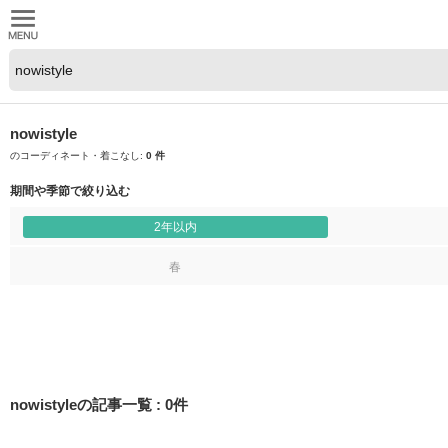
nowistyle
のコーディネート・着こなし:
0 件
期間や季節で絞り込む
2年以内
春
nowistyleの記事一覧
:
0
件