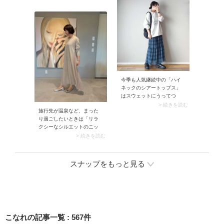
れると甘めになりすぎず、
ボトムがチラリと覗きこな
大人エレガントな印象をア
れたルックスに。手持ちボ
ピールできます。黒パンツ
トムに合わせるだけでコー
とシンプルに合わせるだけ
デがサマになります。
でこなれたムードに。
今季も人気継続中の「ハイ
ネックのシアートップス」
はスウェットにうってつ
け。下に重ね着すること
> 続きを読む
旅行先が温泉など、まった
で、透け感のあるハイネッ
り過ごしたいときは「リラ
クがチラリと覗きコーデが
クシーなシルエットのニッ
こなれ見え。スカートを合
トワンピース」を選んでみ
わせると、カジュアルなス
> 続きを読む
ましょう。温泉から上がっ
ウェットがお出かけモード
た後はもちろん、寝起きに
に決まりますよ。
すぐレストランに行きたい
スナップをもっと見る
ときもサッと被るだけでOK
な楽ちんさです。スカーフ
やアクセサリーで装飾性を
足すと、きれいめに着こな
せますよ。
こなれの記事一覧
:
567
件