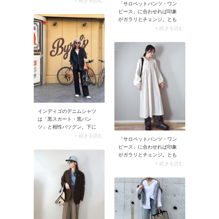
> 続きを読む
「サロペットパンツ・ワン
イン。定番カラー同士のコ
ピース」に合わせれば印象
ーデも、少し色が足される
がガラリとチェンジ。とも
だけでグッとこなれた印象
すればほっこり見えやすい
> 続きを読む
に仕上がります。
サボサンダルにこなれ感が
生まれ、スタイリッシュな
雰囲気に。即お出かけモー
ドに決まりますよ。
インディゴのデニムシャツ
は「黒スカート・黒パン
ツ」と相性バツグン。下に
白Tシャツを忍ばせるとネイ
> 続きを読む
「サロペットパンツ・ワン
ビー×黒の大人っぽい配色が
ピース」に合わせれば印象
映えて、こなれた着こなし
がガラリとチェンジ。とも
に決まります。
すればほっこり見えやすい
> 続きを読む
サボサンダルにこなれ感が
生まれ、スタイリッシュな
雰囲気に。即お出かけモー
ドに決まりますよ。