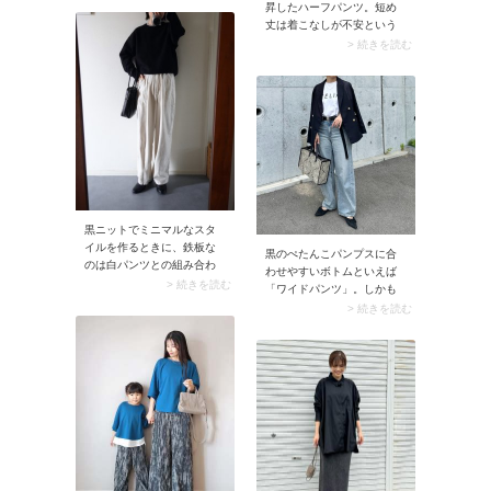
昇したハーフパンツ。短め
も、スウェットなどラフな
丈は着こなしが不安という
トップスの方が気軽に着こ
大人も秋冬なら安心！ ブー
> 続きを読む
なせておすすめ。いつもの
ツに合わせれば大人っぽい
ワイドパンツに合わせるだ
ハーフパンツコーデが楽し
けで即こなれ見えが叶う一
めます。
着です。
黒ニットでミニマルなスタ
イルを作るときに、鉄板な
黒のぺたんこパンプスに合
のは白パンツとの組み合わ
わせやすいボトムといえば
せ。シックなモノトーン配
> 続きを読む
「ワイドパンツ」。しかも
色となり、シンプルでもき
足の甲が開いたパンプスは
> 続きを読む
ちんと洗練見えします。さ
素肌がチラリと覗くため、
らにおすすめなのが、黒ニ
ダボッとしたパンツをスッ
ットの下に白カットソーを
キリ見せる効果が絶大。ス
重ね着して首元からチラリ
ニーカーより軽やかで大人
と覗かせる着こなし術。少
っぽく決まります。
しだけ白を見せる小さな工
夫なのに、抜け感が生まれ
て黒ニットの美しさがグッ
と引き立つんです。シンプ
ルなスタイリングだからこ