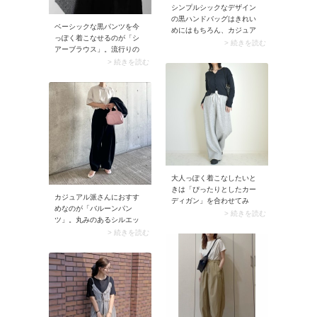
シンプルシックなデザイン
ET ROPE’（アダムエロ
の黒ハンドバッグはきれい
ペ）」などのセレクトショ
ベーシックな黒パンツを今
めにはもちろん、カジュア
ップがおすすめ。
っぽく着こなせるのが「シ
ルコーデの引き締めにも役
> 続きを読む
アーブラウス」。流行りの
立つからシーンを選ばず使
ブラウスがトレンド感を醸
> 続きを読む
えます。バッグチャームな
し出し、コーデがこなれ見
どでアレンジを加えると今
え。シアーブラウスの透明
シーズンらしく、よりこな
感が効いて軽快なスタイリ
れた印象に仕上がります
ングに仕上がります。
よ。
大人っぽく着こなしたいと
きは「ぴったりとしたカー
カジュアル派さんにおすす
ディガン」を合わせてみ
めなのが「バルーンパン
て。このときカーディガン
> 続きを読む
ツ」。丸みのあるシルエッ
の前を閉めるとプルオーバ
トは女性らしい雰囲気があ
> 続きを読む
ー風となり、グレーのスウ
る上に、脚長見えにも効果
ェットパンツがこなれ見
を発揮。下半身のラインが
え。今どきのカジュアルコ
目立たたず、こなれたルッ
ーデに決まりますよ。
クスに決まる一本です。