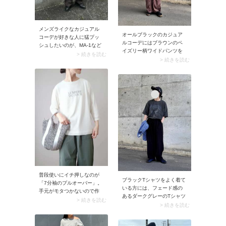
メンズライクなカジュアル
オールブラックのカジュア
コーデが好きな人に猛プッ
ルコーデにはブラウンのペ
シュしたいのが、MA-1など
イズリー柄ワイドパンツを
をはじめとする「フライト
> 続きを読む
投入。これだけでこなれ感
> 続きを読む
ジャケット」。たっぷりと
がグンとアップします。こ
したシルエットで着心地は
のときフロントタック入り
楽ちん、気負わずバサッと
のパンツを選ぶのもコツ。
羽織れるところも40代ママ
立体的なシルエットを作る
の普段使いに最適です。 程
ことで、ラフになりすぎず
よいボリュームと今どきの
洗練された印象に仕上がり
カジュアル感があるアウタ
ます。風を通すサラッとし
ーは、デイリーコーデをこ
た生地感のパンツならフェ
なれた雰囲気に見せてくれ
スや旅行にも使いやすいで
ます。デニムパンツとラフ
すよ。
に楽しむのはもちろん、ス
ナップのようにシャツ＆ワ
イドパンツ合わせでハンサ
ムにコーデしても素敵なの
で、ぜひ試してみてくださ
普段使いにイチ押しなのが
ブラックTシャツをよく着て
い。
「7分袖のプルオーバー」。
いる方には、フェード感の
手元がモタつかないので作
あるダークグレーのTシャツ
業がしやすく、水仕事やキ
> 続きを読む
がおすすめ。ブラックのワ
> 続きを読む
ャンブにも◎。ヒジが隠れ
イドパンツにラフにウエス
るくらいの袖丈は女性らし
トインするだけで、こなれ
い雰囲気があり、シンプル