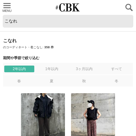
CUBKI
こなれ
のコーディネート・着こなし:
358 件
期間や季節で絞り込む
2年以内
1年以内
3ヶ月以内
すべて
春
夏
秋
冬