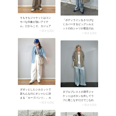
そもそもジャケットはコン
「ボディラインをさりげな
サバな印象が強いアイテ
くカバーするビッグシルエ
ム。だからこそ、カジュア
ットの白シャツが最近のお
ルな小物を取り入れるだけ
> 続きを読む
気に入り」、そんな50代に
> 続きを読む
で一気にあか抜けた雰囲気
おすすめなのがこちらのコ
に変わります。スナップで
ーデ。シャツ1枚でお出かけ
はジャケットもパンツもき
できそうな日でも、朝晩の
れいめだけど、スポーティ
冷え込みを考えてカーディ
なバッグやキャップ、スニ
ガンをプラスするのがベス
ーカーをプラスすることで
トです。肩掛けするとこな
ラフさを演出。これによ
れて見えるから、暑くなっ
り、きちんと感はそのまま
ても問題なし。またカーデ
に今っぽいカジュアルコー
ィガンは重ね着したときに
デが完成します。
バランスよく見えるよう、
ゆったりとしたシルエット
を選んでおきましょう。1枚
持っておけばフル活躍して
ダボッとしたシルエットで
くれますよ。
ダブルブレストの薄手ジャ
楽ちんなのにオシャレに決
ケットはボタンを外してラ
まる「カーブパンツ」。カ
フに着こなすだけでこなれ
ーヴィーなシルエットにこ
> 続きを読む
見え。レーストップスにデ
> 続きを読む
なれ感があり、今どきのル
ニムパンツを合わせたトレ
ックスに。対して裾まわり
ンド感のあるカジュアルコ
はほっそりしているので、