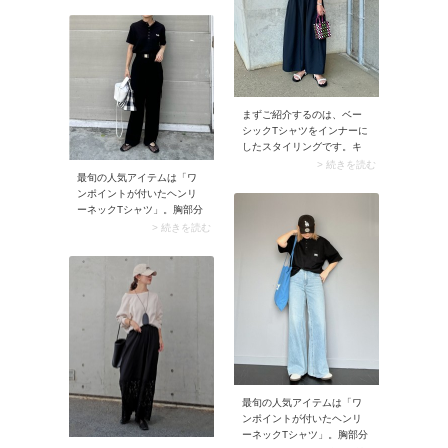
ぶとこなれたルックスに。
OKです。
足元の冷え対策にもなり、
鮮度の高いコーデが楽しめ
ます。
まずご紹介するのは、ベー
シックTシャツをインナーに
したスタイリングです。キ
ャミワンピースに重ねるも
> 続きを読む
最旬の人気アイテムは「ワ
っとも定番のアイテムなの
ンポイントが付いたヘンリ
で、着ていて安心感のある
ーネックTシャツ」。胸部分
スタイリングに仕上がりま
に施された刺しゅうやロゴ
す。一方で「無難」なコー
> 続きを読む
がアクセントになって、ス
デになりがちなのもこの組
タイリングがこなれ見え。
み合わせ。そこで合わせる
シンプルなワンツーコーデ
小物でちょっと遊び心を加
がおしゃれに決まります
えるとおしゃれ度がグッと
よ。
上がりますよ。例えばスナ
ップでは、カラフルなバッ
グを添えてアクセントにし
ています。
最旬の人気アイテムは「ワ
ンポイントが付いたヘンリ
ーネックTシャツ」。胸部分