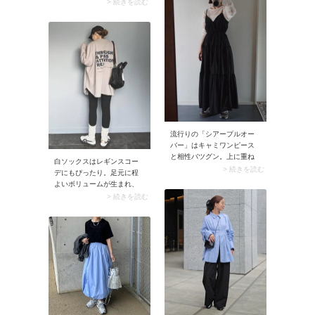
きにぴったり。シャリ感の
> 続きを読む
馴染みますよ♪
あるアノラックパーカーな
どアウトドア服と合わせれ
ば、こなれ感の漂うコーデ
に仕上がります。
流行りの「シアープルオー
バー」はキャミワンピース
と相性バツグン。上に重ね
白ソックスはレギンスコー
たキャミワンピースがシー
> 続きを読む
デにもぴったり。足元に程
スルー生地をさりげなくカ
よいボリュームが生まれ、
バーしてくれる上に、こな
こなれたカジュアル感を演
> 続きを読む
れたルックスに。シアープ
出してくれますよ。さらに
ルオーバーの透け感が落ち
縦のシルエットが強調され
着き、今っぽいレイヤード
ることで、スタイルアップ
スタイルに仕上がります。
効果も期待できるのがこの
組み合わせ。オーバーサイ
ズのトップス×黒レギンスに
白ソックスを合わせれば、
黄金バランスのカジュアル
コーデが完成。