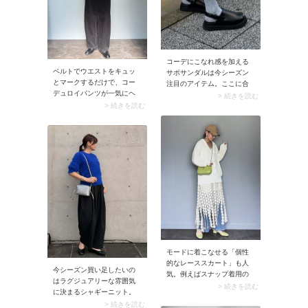
コーデにこなれ感を加える
ベルトでウエストをキュッ
サボサンダルは今シーズン
とマークするだけで、コー
注目のアイテム。ここに合
デュロイパンツが一気にヘ
わせたいのがキャッチーな
> 続きを読む
ルシーでこなれた印象に。
> 続きを読む
ロゴ入りソックスです。リ
カジュアルなトップスを合
ラックス感があってちょっ
わせても、小物使いでメリ
とスポーティな足元コーデ
ハリよく着こなせますよ。
は、スタイリングの映える
コーデュロイパンツは地厚
ポイントに。
なので、やや太めのベルト
を選ぶと好バランスです。
モードに着こなせる「個性
的なレーススカート」も人
今シーズン買い足したいの
気。例えばスナップ着用の
はラグジュアリーな雰囲気
ようなサークルパターンの
> 続きを読む
に決まるシャギーニット。
レーススカートは、繋ぎ合
色鮮やかなブルーで取り入
> 続きを読む
わせたモチーフの隙間から