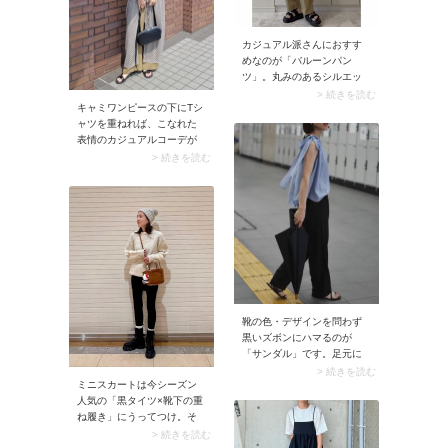
カジュアル派さんにおすす
めなのが「バルーンパン
ツ」。丸みのあるシルエッ
トは女性らしい雰囲気があ
> 続きを読む
キャミワンピースの下にTシ
る上に、脚長見えにも効果
ャツを重ねれば、こなれた
を発揮。下半身のラインが
表情のカジュアルコーデが
目立たたず、こなれたルッ
完成。キャミワンピだけで
クスに決まる一本です。
> 続きを読む
はなく、ビスチェなど他の
肌見せトップスと合わせて
も好相性に決まりますよ。
程よく女性らしくヘルシー
なバランスは夏にぴった
り。
靴の色・デザインを問わず
黒いズボンにハマるのが
「サンダル」です。足元に
軽やかさが加わり、コーデ
> 続きを読む
ミニスカートは今シーズン
がこなれ見え。きれいめな
人気の「黒タイツ×靴下の重
ストラップサンダルからカ
ね履き」にうってつけ。そ
ジュアルなスポーツサンダ
の際ゆるめのソックスを選
ルまで、どれを合わせても
> 続きを読む