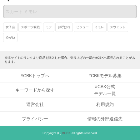
女子会
スポーツ観戦
モテ
お呼ばれ
ビジュー
ミモレ
スウェット
めがね
※本サイトのリンクより商品を購入した場合、売り上げの一部が#CBKへ還元されることがあ
ります。
#CBKトップへ
#CBKモデル募集
#CBK公式
キーワードから探す
モデル一覧
運営会社
利用規約
プライバシー
情報の外部送信先
Copyright (C)
#CBK
all rights reserved.