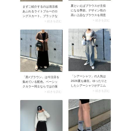
夏といえばブラウスが主役
まずご紹介するのは清涼感
になる季節。デザイン性の
あふれるライトブルーのロ
高い上品なブラウスを用意
ングスカート。ブラックな
しておくと、オフィスコー
> 続きを読む
どダークトーントップスと
> 続きを読む
デに着回せます。スカート
も相性がよく、こなれたム
にもパンツにも合わせやす
ードたっぷりに仕上がるの
く、簡単にこなれ感が出さ
が魅力です。今季であれ
せるのも魅力的。
ば、トレンドのバルーンシ
ルエットを選んでみては？
「シアーシャツ」の人気は
「黒×ブラウン」は今注目を
2026夏も健在。ゆったりと
集めている配色。ベーシッ
したシアーシャツがデニム
クカラー同士ならではの落
コーデにこなれ感をプラス
> 続きを読む
ち着きを持ちながら、モダ
> 続きを読む
します。このとき見えても
ンに決まるのが魅力です。
いいキャミソールを合わせ
黒のワンピースにブラウン
ておくとインナー対策にな
のジャケットを羽織ればた
る上に、シーズンムードが
ちまちモードな雰囲気に。
よりアップ。
手持ちの服で新鮮さを出し
たい、そんなときにもおす
すめの配色です。