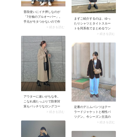
そ、こうした細部のさりげ
ないテクニックが大きな差
に繋がります。
普段使いにイチ押しなのが
「7分袖のプルオーバー」。
まずご紹介するのは、ゆっ
手元がモタつかないので作
たりシャツとタイトスカー
業がしやすく、水仕事やキ
> 続きを読む
トを同系色でまとめるワン
ャンブにも◎。ヒジが隠れ
トーンコーデ。色味を統一
> 続きを読む
るくらいの袖丈は女性らし
することで、大人っぽいこ
い雰囲気があり、シンプル
なれ感を簡単に作ることが
なデザインでもコーデがこ
できますよ。縦ラインが協
なれて見えますよ。
調されるので、スタイルア
ップ効果も◎！シャツとス
カートの素材感をあえて異
なるものにして、メリハリ
と意識するとよりおしゃれ
度がアップします。
アウターに迷いがちな冬。
こなれ感たっぷりで防寒対
策もバッチリなロングコー
定番のデニムパンツはテー
トは即買い必至。さまざま
> 続きを読む
ラードジャケットと相性バ
なシーンで映えるアウター
ツグン。今シーズン主流の
です。
ワイドデニムを選ぶと、コ
> 続きを読む
ーデが即こなれて見えます
よ。合わせるだけでおしゃ
れな大人カジュアルに。