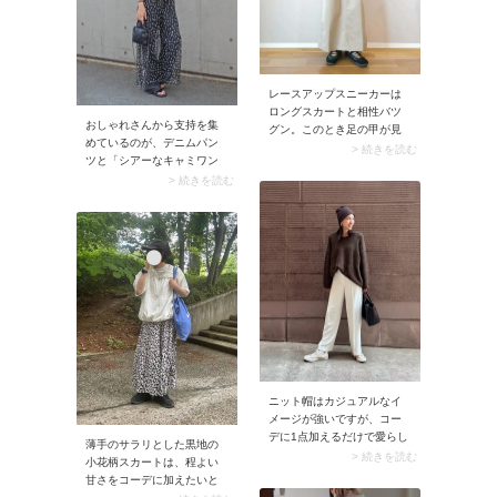
レースアップスニーカーは
ロングスカートと相性バツ
おしゃれさんから支持を集
グン。このとき足の甲が見
めているのが、デニムパン
えるようカバーソックスを
> 続きを読む
ツと「シアーなキャミワン
仕込むと、素肌がチラリと
ピース」の組み合わせ。透
> 続きを読む
覗きコーデがこなれ見え。
け感のあるキャミワンピー
クリーンなスタイリングに
スからデニムパンツが覗
仕上がります。
き、甘辛MIXな装いに。イン
ナーにタンクトップや半袖T
シャツを仕込むと初夏のム
ードに馴染みます。
ニット帽はカジュアルなイ
メージが強いですが、コー
デに1点加えるだけで愛らし
薄手のサラリとした黒地の
さが倍増するアイテムなん
> 続きを読む
小花柄スカートは、程よい
です。シンプルな色を選ぶ
甘さをコーデに加えたいと
と大人のデートスタイルに