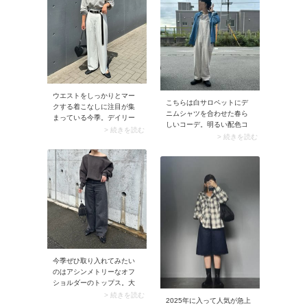
たムードたっぷりに仕上が
なデザインでもコーデがこ
ります。
なれて見えますよ。
ウエストをしっかりとマー
こちらは白サロペットにデ
クする着こなしに注目が集
ニムシャツを合わせた春ら
まっている今季。デイリー
しいコーデ。明るい配色コ
に取り入れるなら、ロング
> 続きを読む
ーデにオールブラックのス
> 続きを読む
タイプのベルトでカジュア
ニーカーを取り入れるな
ルに楽しむのがおすすめで
ら、キャップや時計など小
す。ベルトの余った部分は
物も黒で統一するとよりス
あえて垂らし、こなれた雰
ッキリ見せられます。
囲気に見せるのが気分。
今季ぜひ取り入れてみたい
のはアシンメトリーなオフ
ショルダーのトップス。大
人世代にはリブニットのよ
> 続きを読む
2025年に入って人気が急上
うなタイトなデザインより