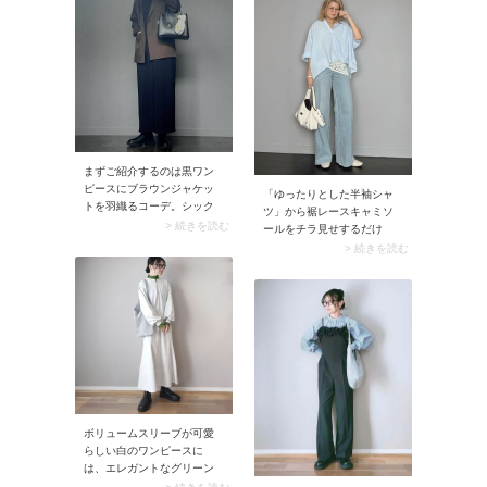
まずご紹介するのは黒ワン
ピースにブラウンジャケッ
「ゆったりとした半袖シャ
トを羽織るコーデ。シック
ツ」から裾レースキャミソ
な配色でモード感を演出し
> 続きを読む
ールをチラ見せするだけ
つつ、ジャケットと同色の
で、シャツコーデの鮮度が
> 続きを読む
キャップを加えることでブ
グンとアップ。手持ちのシ
ラウンカラーの存在感をよ
ャツに変化が生まれ、こな
り際立てています。カジュ
れたルックスに決まります
アルな抜けがある、こなれ
よ。
たスタイリングです。
ボリュームスリーブが可愛
らしい白のワンピースに
は、エレガントなグリーン
のハイネックカットソーを