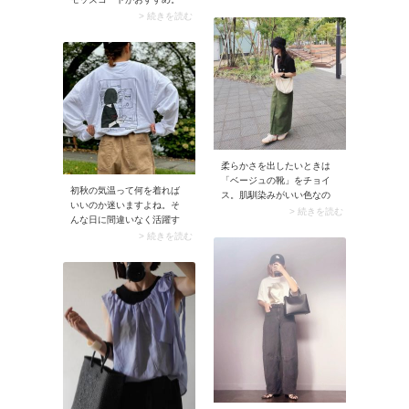
なれ感があり、今どきのル
ナイロン素材なら軽量で持
> 続きを読む
ックスに。対して裾まわり
ち運びやすく、はっ水性が
はほっそりしているので、
あるものを選べば天候が不
スタイルアップも叶います
安定な春に大活躍。しかも
よ。
パンツからスカート・ワン
ピースと幅広いアイテムに
マッチ。きれいめ派さんな
らセンタープレスパンツや
ローファーを合わせて大人
顔に。モッズコートをハズ
しとして取り入れるとコー
柔らかさを出したいときは
デに抜け感が生まれます
「ベージュの靴」をチョイ
よ。色選びはベージュやホ
初秋の気温って何を着れば
ス。肌馴染みがいい色なの
ワイト、ネイビーのほか、
いいのか迷いますよね。そ
で、合わせやすさも申し分
> 続きを読む
黄みを抑えたオリーブ寄り
んな日に間違いなく活躍す
なしです。「ほっこり見え
のカーキも大人向き。ミリ
るのがロンT（長袖Tシャ
> 続きを読む
る」という場合は締め色で
タリーな雰囲気がスタイリ
ツ）です。プリントやフォ
ある黒の服を投入してみ
ングのアクセントになって
トデザインを選ぶと今年っ
て。ニュアンスカラーのベ
くれますよ。ブランドはモ
ぽく、カジュアルコーデが
ージュ色が映えてオシャレ
ードカジュアルが得意な
あか抜けますよ♪
にまとまりますよ。
「HYKE（ハイク）」や、ユ
ニセックスなムードで着ら
れる「DANTON（ダント
ン）」、
「BEAUTY&YOUTH
UNITED ARROWS（ビュー
ティーアンドユースユナイ
テッドアロー）」、「ADAM