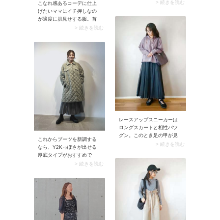
に施された刺しゅうやロゴ
> 続きを読む
こなれ感あるコーデに仕上
がアクセントになって、ス
げたいママにイチ押しなの
タイリングがこなれ見え。
が適度に肌見せする服。首
シンプルなワンツーコーデ
周りが空いている服や透け
> 続きを読む
がおしゃれに決まります
素材など、少し肌見せする
よ。
だけであか抜けが叶います
よ。
レースアップスニーカーは
ロングスカートと相性バツ
グン。このとき足の甲が見
これからブーツを新調する
えるようカバーソックスを
> 続きを読む
なら、Y2Kっぽさが出せる
仕込むと、素肌がチラリと
厚底タイプがおすすめで
覗きコーデがこなれ見え。
す。一見シンプルだけれ
> 続きを読む
クリーンなスタイリングに
ど、足元にこなれ感を演出
仕上がります。
する優れモノ。履くだけで
最旬スタイルが味わえます
よ。