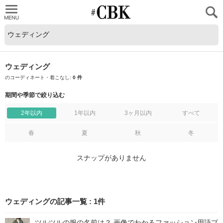
CUBKI
ウェディング
のコーディネート・着こなし:
0 件
期間や季節で絞り込む
2年以内
1年以内
3ヶ月以内
すべて
春
夏
秋
冬
スナップがありません
ウェディングの記事一覧
:
1
件
ツルツルの服の名前は？ 画像でわかるファッション用語プ