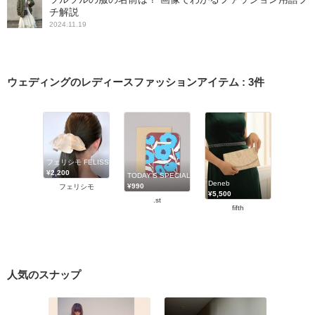
チ解説
2024.11.19
ウェディングのレディースファッションアイテム
:
3
件
フェリシモ FELISSIMO
¥2,200
TODAY'S SPECIAL
Deneb
¥990
フェリシモ
¥5,500
.st
fifth
人気のスナップ