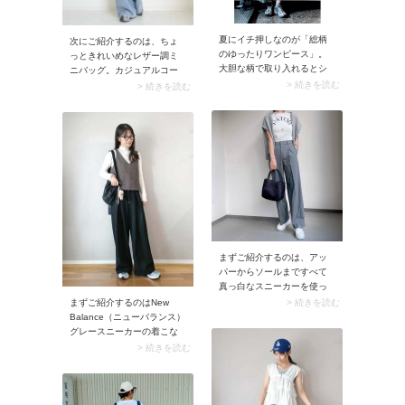
夏にイチ押しなのが「総柄
次にご紹介するのは、ちょ
のゆったりワンピース」。
っときれいめなレザー調ミ
大胆な柄で取り入れるとシ
ニバッグ。カジュアルコー
ーズンムードにぴったりマ
デに合わせると、バッグの
> 続きを読む
> 続きを読む
ッチ。体が泳ぐようなシル
洗練感が着こなし全体をク
エットのワンピースが着映
ラスアップしてくれます。
え、リラクシーに装えます
ミニサイズだからこその上
よ。
品さもおしゃれ見えのポイ
ント。カジュアルだけど大
人っぽい、そんな雰囲気を
目指すならこの組み合わせ
がイチオシ！
まずご紹介するのは、アッ
パーからソールまですべて
真っ白なスニーカーを使っ
たきれいめコーデ。白の清
> 続きを読む
まずご紹介するのはNew
潔感がスニーカーのカジュ
Balance（ニューバランス）
アルさを抑えて、スタイリ
グレースニーカーの着こな
ングをきれいめにまとめて
し。明るい色ともダークカ
> 続きを読む
くれます。足元が明るく見
ラーとも馴染みがいいグレ
えるので、重心が上がりス
ーは、あらゆるスタイリン
タイルアップして見えるメ
グに活躍するおすすめの色
リットもアリ！
です。モデルさんは白ニッ