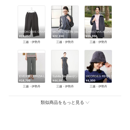
HIROKO BIS GRANDE (Women)/ヒロコビスグランデ
MICHEL KLEIN (Women)/ミッシェルクラン
CHRISTIAN AUJARD (Wo
¥19,250
¥22,330
¥26,950
三越・伊勢丹
三越・伊勢丹
三越・伊勢丹
EVEX BY KRIZIA L (Women/大きいサイズ)/エヴェックス バイ クリツィアL
Sybilla (Women)/シビラ
GEORGES RECH (Women)/
¥18,700
¥44,000
¥4,950
三越・伊勢丹
三越・伊勢丹
三越・伊勢丹
類似商品をもっと見る