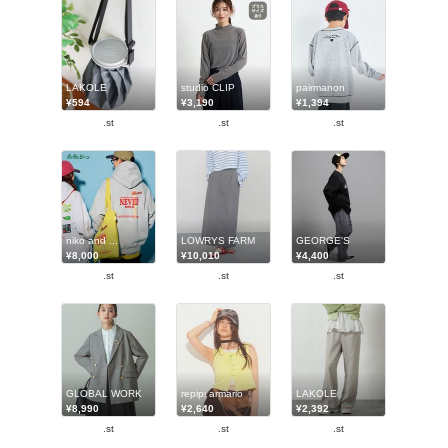
LAKOLE
studio CLIP
pairmanon
¥594
¥3,190
¥1,394
.st
.st
.st
niko and ...
LOWRYS FARM
GEORGE'S
¥8,000
¥10,010
¥4,400
.st
.st
.st
GLOBAL WORK
repipi armario
LAKOLE
¥8,990
¥2,640
¥2,392
.st
.st
.st