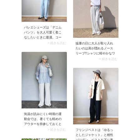
バレエシューズは「デニム
パンツ」を大人可愛く着こ
なしたいときに最適。コー
デにフェミニンなムードを
> 続きを読む
猛暑の日に大人が取り入れ
足して、お出かけモードに
たいのは肩が隠れるノース
印象チェンジしてくれま
リーブTシャツに軽やかなワ
す。スナップのようなダブ
イドパンツを合わせたホワ
> 続きを読む
ルジップカーディガンやド
イトコーデ。全身白がシン
ッキングTシャツを合わせれ
プル過ぎると感じたら、小
ば、カジュアルなデニムパ
花柄のワイドパンツを選ん
ンツをおしゃれに着こなせ
でほんのり甘さを投入して
ますよ。
みましょう。Tシャツはラフ
にタックインしてすっきり
着こなすのが◎。
気温が読みにくい時期の運
動会では、暑くても軽めの
アウターを持参しておくと
安心。そこでおすすめなの
> 続きを読む
フリンジベストは「ゆるっ
が、おしゃれママから人気
としたジャケット」と相性
を集めるシアーシャツで
バツグン。ベストを下に着