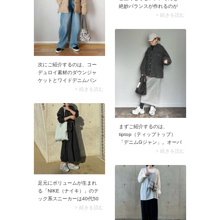
絶妙バランスが作れるのが
グレーの靴下です。控えめ
> 続きを読む
な存在感なのに、ちゃんと
コーデを引き締めてくれま
す。スタイリングから浮き
にくいカラーなので、迷っ
た日はグレーを選んでおく
と間違いありません。なお
次にご紹介するのは、コー
ソックスはもちろん、タイ
デュロイ素材のダウンジャ
ツで取り入れてもOKです
ケットとワイドデニムパン
よ。
ツを合わせたコーデ。一般
> 続きを読む
的なナイロンのダウンでは
なくちょっと異なる素材感
をセレクトすると、定番の
カジュアルコーデにひねり
まずご紹介するのは、
を効かせることができま
tiptop（ティップトップ）
す。ちなみに、しっとり見
「デニムGジャン」。オーバ
えるコーデュロイは大人っ
ーサイズシルエットが旬な
> 続きを読む
ぽく使えておすすめです
スタイルを作ってくれるの
よ。
が嬉しい！ とってもプチプ
ラなアイテムですが、ヴィ
ンテージ風の加工やステッ
足元にボリュームが生まれ
チが高見えしておしゃれコ
る「NIKE（ナイキ）」のテ
ーデをアシストしてくれま
ック系スニーカーは40代50
す。 ▼ tiptop（ティップト
代のコーデにも馴染ませや
> 続きを読む
ップ）デニムGジャンを楽天
すい一足。スナップのよう