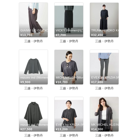
GIANNI LO GIUDICE(Women/小さいサイズ)/ジャンニロジュディチェ
VICKY (Women)/ビッキー
TRUNK HIROKO KOSHINO 
¥13,750
¥7,700
¥32,450
三越・伊勢丹
三越・伊勢丹
三越・伊勢丹
mizuiro ind (Women)/ミズイロインド
MICHELKLEIN(Women/小さいサイズ)/ミッシェルクラン
EVEX by KRIZIA (Women)
¥9,900
¥10,780
¥17,600
三越・伊勢丹
三越・伊勢丹
三越・伊勢丹
mizuiro ind (Women)/ミズイロインド
EVEX by KRIZIA (Women)/エヴェックス バイ クリツィア
MK MICHEL KLEIN (Wome
¥27,500
¥13,200
¥14,300
三越・伊勢丹
三越・伊勢丹
三越・伊勢丹