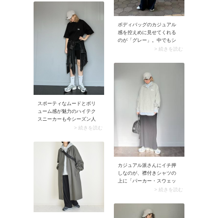
市場で見る（AD） ※価格、
なシルバーメインの存在感
送料、その他については、
のあるデザインは黒のスカ
商品のサイズや色等によっ
ートなど、ミニマルなボト
て異なる場合があります
ボディバッグのカジュアル
ムによく似合います。クッ
tiptop tiptop/デニムGジャン
感を控えめに見せてくれる
ション性が高いのに通気性
ティップトッププラスポケ
のが「グレー」。中でもシ
に優れているとあり、これ
ット ジャケット・アウター
ックで落ち着いたスモーキ
からのシーズンにもうって
> 続きを読む
デニムジャケット ブルー グ
ーカラーの「トープ（灰褐
つけ。
レー ブラック【送料無料】
色）」は苦手な色がなく、
価格：5,489円（税込、送料
合わせやすさ抜群です。
無料) (2025/3/5時点) 楽天で
購入
スポーティなムードとボリ
ューム感が魅力のハイテク
スニーカーも今シーズン人
気。メンズライクなカジュ
> 続きを読む
アルコーデにはもちろん、
きれいめスタイルのハズし
に合わせても素敵ですよ。
色は白やグレー・シルバー
カジュアル派さんにイチ押
系を選ぶと、幅広いファッ
しなのが、襟付きシャツの
ションに合わせやすく便利
上に「パーカー・スウェッ
です。
ト」を重ねる着こなし。こ
> 続きを読む
のとき首元や袖口、裾から
シャツをチラ見せすると清
潔感が加わり、ラフなパー