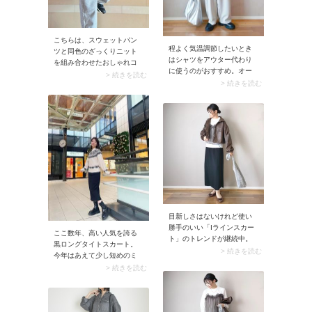
こちらは、スウェットパン
程よく気温調節したいとき
ツと同色のざっくりニット
はシャツをアウター代わり
を組み合わせたおしゃれコ
に使うのがおすすめ。オー
ーデ。ニットで程よい立体
> 続きを読む
バーサイズシルエットを選
> 続きを読む
感をプラスすることで、カ
んでおくと、腰まわりまで
ジュアルなパンツコーデの
すっぽりカバーできます。
奥行きがアップします。き
薄手素材かつ丈感が長すぎ
れいめ小物を添えて、さら
ないためコンパクトに畳
に大人っぽくまとめるのが
め、荷物になりにくいのも
おすすめです。
メリット。
目新しさはないけれど使い
勝手のいい「Iラインスカー
ここ数年、高い人気を誇る
ト」のトレンドが継続中。
黒ロングタイトスカート。
今シーズンは伸縮性のある
> 続きを読む
今年はあえて少し短めのミ
リブニットをはじめ、カジ
モレ丈を選んでみては？ 長
> 続きを読む
ュアルなデニム素材や季節
めのショートブーツを合わ
感のあるベロアが人気傾向
せても重たい印象になら
です。コーデをスッキリま
ず、足元バランスがよくな
とめてくれるのはベーシッ
ります。