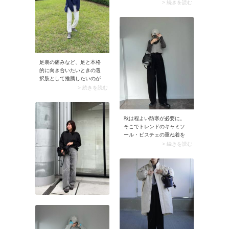
リング。爽やかなボーダー
合わせるだけでコーデの鮮
> 続きを読む
柄が親しみやすいスタイリ
度が高まります。
ングをおしゃれにまとめて
くれますよ。柄モノトップ
スを合わせると重心が自然
に上がるので、スタイルア
ップもできます。
足裏の痛みなど、足と本格
的に向き合いたいときの選
択肢として推薦したいのが
「New Balance（ニューバ
> 続きを読む
ランス）」のスニーカー。
クッション性に優れたモデ
ルが多いから、お悩みに合
秋は程よい防寒が必要に。
った一足が見つかるはずで
そこでトレンドのキャミソ
す。中でもNew
ール・ビスチェの重ね着を
Balance（ニューバランス）
楽しむのに絶好の機会で
> 続きを読む
といえばのグレースニーカ
す！ ニットやブラウスの上
ーは、ホワイトパンツとの
に重ねるだけでおしゃれを
相性もよく使いやすいです
アップデートできますよ。
よ。
お出かけコーデのプラスワ
ンとしてもイチ押しのアイ
テムです。