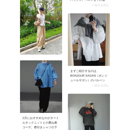
す。羽織るだけであか抜け
ることでトップス見えし、
> 続きを読む
て見えるから、手持ちのシ
印象が変わりますよ。しか
アーシャツがあればぜひ運
もフリンジが重ね着に立体
動会に活用しましょう。
感を出して、コーデがサマ
に。
まずご紹介するのは、
BONJOUR SAGAN（ボンジ
ュールサガン）のバルーン
スリーブシャツを使ったコ
> 続きを読む
ーデ。ボリュームたっぷり
な袖がとっても可愛い！ボ
ンジュールサガンには周り
と差のつくデザインのシャ
ツが豊富に揃っています。
一枚でサマになるデザイン
シャツをお探しなら、この
2月におすすめなのがタート
ブランドがイチ押しです。
ルネックニットとの重ね着
▼ BONJOUR SAGAN（ボ
コーデ。襟付きシャツの下