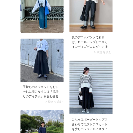
トにフェザーベストを重
ね、黒ワイドパンツを合わ
せてコーデ。足元にグレー
のニューバランススニーカ
ーを置くことで柔らかなニ
ュアンスと抜け感をプラス
しています。パンプスやバ
夏のデニムパンツであれ
レエシューズ合わせだと上
ば、ロールアップして穿く
品にまとまりすぎるとこ
インディゴデニムがイチ押
ろ、あえてスニーカーでハ
し。濃紺のインディゴは引
ズせば今っぽいバランスに
> 続きを読む
き締め効果バツグン。加え
仕上がります。
て太めにロールアップした
裾に視線が集まり、脚のラ
インをさりげなくカバーで
きます。
手持ちのスウェットをおし
ゃれに着こなすには「流行
りのアイテム」を合わせる
のが近道。例えばボトムな
> 続きを読む
ら「ボリューミーなロング
スカート」がおすすめで
す。今季はスナップのよう
こちらはボーダートップス
なフレアスカートやティア
合わせで黒フレアスカート
ードスカートがトレンド。
を少しカジュアルにスタイ
ベーシックなスウェットに