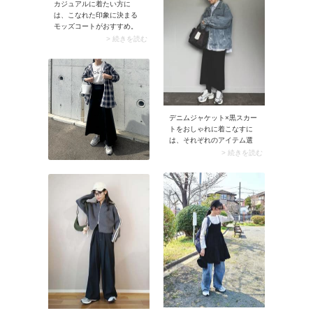
カーやスウェットのコーデ
カジュアルに着たい方に
がクリーンなルックスに。
は、こなれた印象に決まる
またシャツはゆったりとし
モッズコートがおすすめ。
たシルエットを選んでも
ナイロン素材なら軽量で持
> 続きを読む
OK。爽やかなレイヤードコ
ち運びやすく、はっ水性が
ーデに決まりますよ。
あるものを選べば天候が不
安定な春に大活躍。しかも
パンツからスカート・ワン
ピースと幅広いアイテムに
マッチ。きれいめ派さんな
らセンタープレスパンツや
デニムジャケット×黒スカー
ローファーを合わせて大人
トをおしゃれに着こなすに
顔に。モッズコートをハズ
は、それぞれのアイテム選
しとして取り入れるとコー
びが肝心。デニムジャケッ
> 続きを読む
デに抜け感が生まれます
トのおすすめは流行りの
よ。色選びはベージュやホ
「オーバーサイズ・ボリュ
ワイト、ネイビーのほか、
ーム袖」のデザイン。スナ
黄みを抑えたオリーブ寄り
ップのようにシルエットや
のカーキも大人向き。ミリ
袖がゆったりとしたデザイ
タリーな雰囲気がスタイリ
ンで取り入れることで、定
ングのアクセントになって
番のデニムジャケットが今
くれますよ。ブランドはモ
どきに決まります。黒スカ
ードカジュアルが得意な
ートはいま主流の「ロング
「HYKE（ハイク）」や、ユ
丈」を選びましょう。デニ
ニセックスなムードで着ら
ムジャケットにロング丈の
れる「DANTON（ダント
黒タイトスカートを合わせ
ン）」、
ると大人カジュアルな装い
「BEAUTY&YOUTH
に。シンプルでサマになる