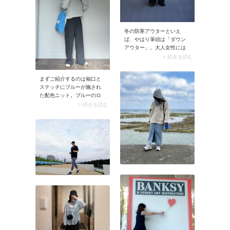
冬の防寒アウターといえ
ば、やはり筆頭は「ダウン
アウター」。大人女性には
ゆったりとしたシルエット
> 続きを読む
がおすすめです。内側に暖
かい空気の層が生まれるの
まずご紹介するのは袖口と
で、保温性が上がります。
ステッチにブルーが施され
ダウンジャケットの場合は
た配色ニット。ブルーのロ
腰まわりまでカバーできる
ゴトートバッグを合わせれ
> 続きを読む
丈感だと着やすいですよ。
ばおしゃれ感がさらにアッ
スナップのようなモンスタ
プ！ このときブルー以外は
ーアウターもおすすめで
定番色を選んでシンプルに
す。インナーはニットやシ
仕上げるのがコーデをうま
ャツなどを重ね着しておき
くまとめるコツです。
ましょう。暖房が効いた室
内に入ったときに体温調節
がスムーズに行えます。