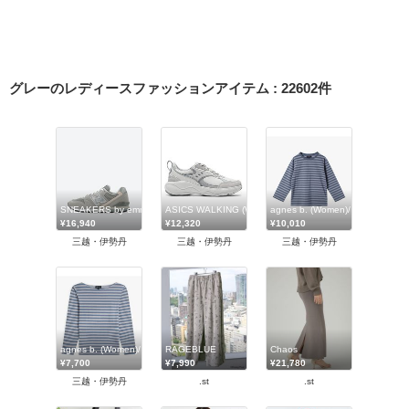
グレーのレディースファッションアイテム
:
22602
件
SNEAKERS by emmi (Women)/スニーカーズバイエミ
ASICS WALKING (Women)/アシックスウォーキング
agnes b. (Women)/アニエスベー
¥16,940
¥12,320
¥10,010
三越・伊勢丹
三越・伊勢丹
三越・伊勢丹
agnes b. (Women)/アニエスベー
RAGEBLUE
Chaos
¥7,700
¥7,990
¥21,780
三越・伊勢丹
.st
.st