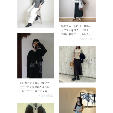
クなスカートならでは。
黒のスカートには「甘めト
ップス」を投入。ビスチェ
の重ね着やチュールが入っ
たトップスを選ぶとフェミ
> 続きを読む
ニンなムードがグッとアッ
プ。黒マーメードスカート
やタイトスカートを可愛ら
しく着こなせますよ。
長いカーディガンに短いカ
ーディガンを重ねたような
「レイヤードカーディガ
ン」もラインナップ。おし
> 続きを読む
ゃれなニュアンスたっぷり
な上に、ボタンの開閉具合
でコーデに変化がつけられ
ます。脱ぎ着もラクなの