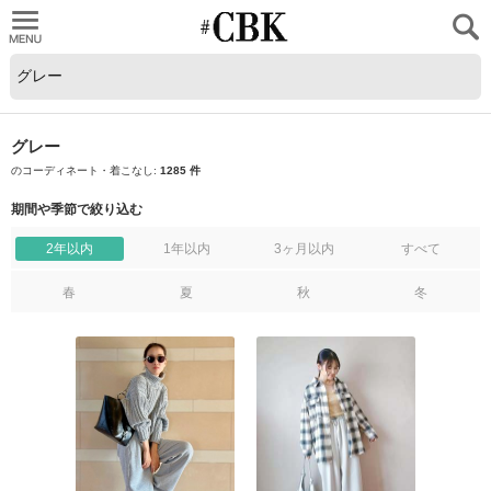
CUBKI
グレー
のコーディネート・着こなし:
1285 件
期間や季節で絞り込む
2年以内
1年以内
3ヶ月以内
すべて
春
夏
秋
冬