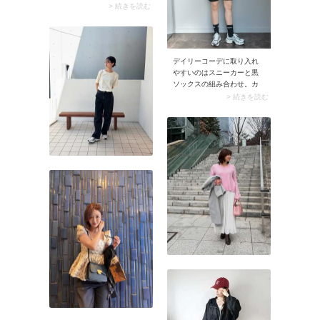
ンジュールサガン）で人気
に着ることで保温性が高ま
> 続きを読む
のシャツ（AD） ※価格、送
る上に、コーデの鮮度がア
料、その他については、商
ップ。シャツが主役となる
品のサイズや色等によって
ため、ひと足早く春っぽい
異なる場合があります
装いが楽しめます。
BONJOUR SAGAN（ボンジ
デイリーコーデに取り入れ
ュールサガン）裾フレアバ
やすいのはスニーカーと黒
ルーンスリーブシャツブラ
ソックスの組み合わせ。カ
ウス【公式】ZOZOTOWNで
ジュアルなスニーカーに黒
> 続きを読む
見る楽天市場で見る
ソックスを合わせると足元
BONJOUR SAGAN（ボンジ
が締まり、着こなしがグッ
ュールサガン）フライヨー
と大人っぽく仕上がりま
クストライプシャツ【公
す。またリラックスしたシ
式】ZOZOTOWNで見る楽天
ルエットのメンズライクな
市場で見るBONJOUR
服装のときにも黒ソックス
SAGAN（ボンジュールサガ
はおすすめ。スタイリング
ン）アシメフリルシャツ
の締め役となり、ラフにな
【公式】ZOZOTOWNで見る
りすぎないバランス抜群な
楽天市場で見る →
カジュアルコーデが完成し
BONJOUR SAGAN（ボンジ
ます。
ュールサガン）の
ZOZOTOWNページへ行く
（AD）