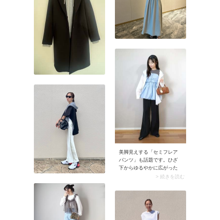
で、簡単に鮮度の高い着こ
なしが楽しめますよ。
美脚見えする「セミフレア
パンツ」も話題です。ひざ
下からゆるやかに広がった
セミフレアのシルエットは
> 続きを読む
スタイルアップに効果的。
ゆったりめのトップスを合
わせてカジュアルに着るの
が今の気分です。