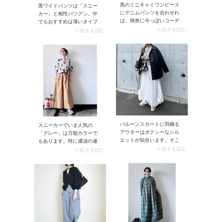
UNITED ARROWS（ビュー
着こなしは大人にぴったり
黒のミニキャミワンピース
黒ワイドパンツは「スニー
ティーアンドユースユナイ
です。反対に避けた方が無
にデニムパンツを合わせれ
カー」と相性バツグン。中
テッドアロー）」、「ADAM
難なのが、コンパクトなデ
ば、簡単に今っぽいコーデ
でもおすすめは薄いタイプ
ET ROPE’（アダムエロ
ニムジャケットと半端な丈
が完成。ラフなデニムがミ
よりも、ゴツめなダッドス
> 続きを読む
> 続きを読む
ペ）」などのセレクトショ
感のスカート。今シーズン
ニ丈特有の甘さをセーブす
ニーカー。ボリューミーな
ップがおすすめ。
取り入れると時代遅れのコ
るから、大人も気負いなく
スニーカーは重心が下がる
ーデに見えそうです。
着られます。黒キャミワン
ため、黒ワイドパンツとバ
ピースを引き立てるべく、
ランスよく決まります。ス
インナーにはすっきりとし
ポーティな雰囲気も加わ
た白のロンT（長袖Tシャ
り、黒ワイドパンツがスッ
ツ）をセレクト。スニーカ
キリまとまります。
ーで抜け感をプラスする
と、こなれた大人カジュア
ルに仕上がりますよ。
バルーンスカートに羽織る
スニーカーでいま人気の
アウターはボクシーなシル
「グレー」は万能カラーで
エットが似合います。そこ
もあります。特に濃淡の違
でおすすめなのが「デニム
うグレーが入ったスニーカ
> 続きを読む
> 続きを読む
ジャケット・レザージャケ
ーはおしゃれなニュアンス
ット」。直線的なアウター
たっぷり。スモーキーなグ
が丸みを帯びたスカートを
レーには落ち着いた雰囲気
引き締めてスマートなルッ
があるので、50代女性が履
クスに。このときジャケッ
くスニーカーとしてうって
トの前を開けて羽織ると着
つけ。おまけに汚れも目立
膨れ感もありません。
たないからガンガン使えま
すよ。