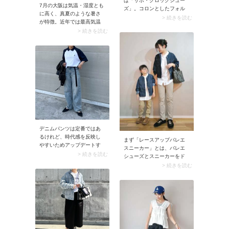
ば「サボ・クロッグシュー
7月の大阪は気温・湿度とも
ズ」。コロンとしたフォル
に高く、真夏のような暑さ
ムは大人可愛く決まる上
> 続きを読む
が特徴。近年では最高気温
に、立ったまま履ける優れ
が33度前後の日が多く、35
> 続きを読む
モノです。足の甲をしっか
度以上の猛暑日も珍しくな
り覆うデザインのため、前
いので、「とにかく涼しい
から見るとレザーシューズ
服装」が基本のスタイルで
のように見えてクリーンに
す。また靴は、スニーカー
決まります。
は疲れにくい一方で暑すぎ
て履いていられないことが
あり、サンダルが最適解。
歩きやすい履き慣れたスポ
ーツサンダルがイチ押しで
す。
デニムパンツは定番ではあ
るけれど、時代感を反映し
まず「レースアップバレエ
やすいためアップデートす
スニーカー」とは、バレエ
ると効果的。おしゃれなマ
> 続きを読む
シューズとスニーカーをド
マが今選んでいるのは、ス
ッキングしたような靴のこ
> 続きを読む
ナップのような薄色のブル
と。靴ひもがレースアップ
ーデニムです。特にカーヴ
仕様のフェミニンなスニー
ィーなシルエットにダメー
カーです。ソール部分はス
ジの入ったタイプは人気加
ニーカーと同じような作り
熱中。登場頻度の高いデニ
なので履き心地がよく安定
ムパンツだからこそ、旬の
感があります。加えてクロ
一本を手に入れておきまし
スさせた靴ひもで甲が引き
ょう。