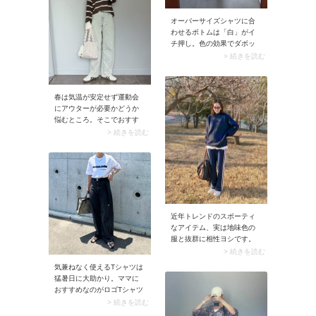
オーバーサイズシャツに合
わせるボトムは「白」がイ
チ押し。色の効果でダボッ
としたシャツが軽やかに見
> 続きを読む
え、クリーンなルックス
に。シャツの裾は出したま
までもコーデがサマになり
春は気温が安定せず運動会
ますよ。
にアウターが必要かどうか
悩むところ。そこでおすす
めなのがトップスで柄モノ
> 続きを読む
を投入する着こなしです。
暑くなってアウターを脱い
だときも可愛く見せられま
すよ。ボーダーやドット柄
なら大人っぽくてこなれた
印象に。
近年トレンドのスポーティ
なアイテム、実は地味色の
服と抜群に相性ヨシです。
例えばネイビー色はコンサ
> 続きを読む
バ感があって地味見えしや
気兼ねなく使えるTシャツは
すいものですが、スナップ
猛暑日に大助かり。ママに
のようにスポーティに寄せ
おすすめなのがロゴTシャツ
るとスタイリッシュな印象
×デニムパンツの着合わせ。
> 続きを読む
に。優等生感のあるネイビ
Tシャツのデザインが効くた