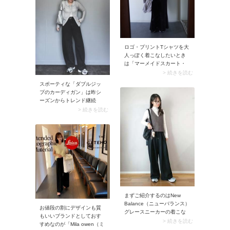
す。
ロゴ・プリントTシャツを大
人っぽく着こなしたいとき
は「マーメイドスカート・
タイトスカート」が最適。
> 続きを読む
合わせるだけでお出かけモ
スポーティな「ダブルジッ
ードに決まりますよ。また
プのカーディガン」は昨シ
ロゴやプリントのTシャツに
ーズンからトレンド継続
普段使い感があるので、女
中。ファスナーの開閉を調
> 続きを読む
性らしいスカートが程よく
整することで襟元や裾まわ
カジュアルダウンされま
りに変化がつき、ニュアン
す。
スのある着こなしに決まる
のが魅力です。スナップの
ようなリブニットのほか、
スウェットライク生地が人
気です。
まずご紹介するのはNew
Balance（ニューバランス）
お値段の割にデザインも質
グレースニーカーの着こな
もいいブランドとしておす
し。明るい色ともダークカ
> 続きを読む
すめなのが「Mila owen（ミ
ラーとも馴染みがいいグレ