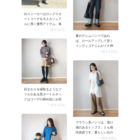
締まることで、バレエシュ
ーズにありがちな脱げる心
配もなし。スニーカーなの
白スニーカーはロングスカ
にスポーティになりすぎ
ートコーデを大人カジュア
ず、女性らしく決まると人
ルに導く優秀アイテム。春
気を集めています。
らしい軽やかさに加え、程
> 続きを読む
よくスポーティなニュアン
夏のデニムパンツであれ
スをプラスできるのが魅力
ば、ロールアップして穿く
です。合わせるだけで季節
インディゴデニムがイチ押
感と今っぽさが高まり、抜
し。濃紺のインディゴは引
> 続きを読む
けのあるスタイリングが完
き締め効果バツグン。加え
成。
て太めにロールアップした
裾に視線が集まり、脚のラ
インをさりげなくカバーで
きます。
顔まわりを縁取るようなフ
リルがある黒タートルネッ
クはコーデの締め役にお役
立ち。例えばニュアンスカ
> 続きを読む
ラーのトップスは40代が着
るとぼんやり見えが気にな
るものですが、黒タートル
ブラウン系パンツは「透け
ネックをインナーに仕込む
感のあるトップス」とも相
だけで全体がきゅっと引き
性抜群です。夏らしい白の
締まります。コントラスト
シアーカーディガンやレー
> 続きを読む
が生まれることでメリハリ