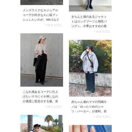
メンズライクなカジュアル
コーデが好きな人に猛プッ
きちんと感のあるジャケッ
シュしたいのが、MA-1など
トはロングブーツと相性バ
をはじめとする「フライト
> 続きを読む
ツグン。今季おすすめの着
ジャケット」。たっぷりと
こなし方は、ショート丈の
> 続きを読む
したシルエットで着心地は
コンビネゾンに黒ジャケッ
楽ちん、気負わずバサッと
トをサラリと羽織り、黒ロ
羽織れるところも40代ママ
ングブーツで引き締めるス
の普段使いに最適です。 程
タイリング。加えてクラシ
よいボリュームと今どきの
カルなフォルムのバッグや
カジュアル感があるアウタ
メガネを添えると、トラッ
ーは、デイリーコーデをこ
ドなムードが効いた大人の
なれた雰囲気に見せてくれ
上品コーデが完成します。
ます。デニムパンツとラフ
に楽しむのはもちろん、ス
ナップのようにシャツ＆ワ
イドパンツ合わせでハンサ
ムにコーデしても素敵なの
こなれ感あるコーデに仕上
で、ぜひ試してみてくださ
げたいママにイチ押しなの
い。
が適度に肌見せする服。首
赤ちゃん連れママの羽織モ
周りが空いている服や透け
ノは「ゆったりめのシャ
> 続きを読む
素材など、少し肌見せする
ツ・パーカー」が便利。前
だけであか抜けが叶います
開きかつオーバーサイズの
> 続きを読む
よ。
服はケープ代わりになり、
授乳がしやすいですよ。ま
た肌寒いときに重ね着もで