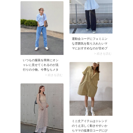
ある印象に。クラシカルな
スカートを主役に、他のア
バッグや靴をプラスして品
イテムはベーシックなもの
のよさを添えればパーフェ
をチョイス。ワンアイテム
クトです。
目を引くものを着ておけば
それだけでオシャレに決ま
るとあり、ママの帰省コー
デにぴったりです。加えて
コーデをモノトーン軸でま
運動会コーデにフェミニン
とめておくと、別日のスタ
な雰囲気を取り入れたいマ
イリングにも応用させやす
マにおすすめなのが甘めブ
くなりますよ。荷物を減ら
ラウス。パンツに合わせる
> 続きを読む
しながら、華のある装いが
だけで、きれいめなのにア
楽しめます。
いつもの服装を簡単にオシ
クティブに動けるスタイリ
ャレに見せてくれるのが流
ングが楽しめます。
行りの小物。今季ならメタ
リックカラーや柄モノの小
> 続きを読む
物がおすすめです。バッグ
やスニーカーで投入してワ
ンランク上の運動会コーデ
を楽しんでみましょう。 あ
か抜けるうえに気分も高め
てくれて一石二鳥です！
ミニ丈アイテムはトレンド
のうえ涼しく動きやすいか
らママの猛暑日コーデにぴ