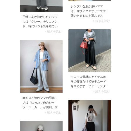
シンプルな服が多いママ
は、ぜひアクセサリーで主
張のあるものを選んでみ
手軽にあか抜けしたいママ
て。おすすめはヴィンテー
> 続きを読む
には「グレー」をリコメン
ジライクなピアスやイヤリ
ド。特にいつも黒を着てい
ング。これがあるだけで服
るママにはおすすめ。黒か
> 続きを読む
がシンプルでも華やかに見
らグレーへ変えるだけで重
え、「おしゃれをしてい
たい雰囲気がなくなり、あ
る」と印象付けられます。
か抜け感も出せて一石二鳥
古着屋さんやヴィンテージ
です。
アクセサリーの専門店なら
見つかりやすいはず。ぜひ
手に入れてみてください。
モコモコ素材のアイテムは
その存在だけで秋冬ムード
を高めます。ファーサンダ
ルなら今の時期から取り入
> 続きを読む
れやすく、寒くなったらソ
赤ちゃん連れママの羽織モ
ックス合わせも楽しめます
ノは「ゆったりめのシャ
よ。ご近所からお出かけま
ツ・パーカー」が便利。前
で幅広く活躍すること必至
開きかつオーバーサイズの
> 続きを読む
のアイテムです。
服はケープ代わりになり、
授乳がしやすいですよ。ま
た肌寒いときに重ね着もで
き、使い勝手はバツグンで