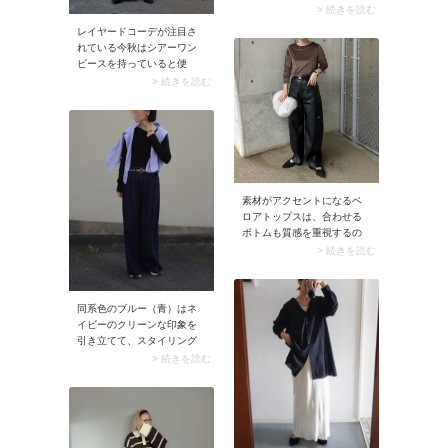
ったり。スナップではゆと
> 続きを読む
りシルエットのショート丈
レイヤードコーデが注目さ
ジャンプスーツにキャップ
れている今秋はシアーワン
＆スニーカーでカジュアル
ピースを持っていると便
に味付け。こんなムードで
利。ベーシックなワンツー
> 続きを読む
まとめれば、脚出しコーデ
コーデも、シアーワンピー
も抵抗なく挑戦できそうで
スを重ねるだけで一気に華
す。
やかなスタイルにシフト。
パンツと重ね着するバラン
スも今の気分にぴったりで
す。
素材がアクセントになるベ
ロアトップスは、合わせる
ボトムも質感を重視するの
が気分。エッジィなツヤが
> 続きを読む
あるレザーパンツを選ぶ
と、モードなカジュアルコ
ーデにシフトします。素材
同系色のブルー（青）はネ
自体に存在感がある分、デ
イビーのクリーンな印象を
ザインはあえてシンプルに
引き立てて、スタイリング
まとめるのが洗練見えのコ
をすっきりと上品に見せる
> 続きを読む
ツです。
色。特にネイビーのワイド
パンツとブルーシャツの着
合わせは、洗練見えする鉄
板のコンビです。