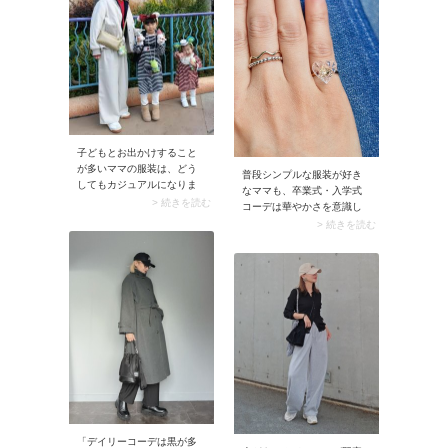
き、使い勝手はバツグンで
す。
子どもとお出かけすること
が多いママの服装は、どう
普段シンプルな服装が好き
してもカジュアルになりま
なママも、卒業式・入学式
すよね。そんなカジュアル
> 続きを読む
コーデは華やかさを意識し
コーデにはスナップのよう
てみましょう。アクセサリ
> 続きを読む
な赤ニットなど、ちょっぴ
ーを着けるだけで、ふとし
り派手めなカラーアイテム
た瞬間の印象が変わりま
を加えてみましょう。それ
す。手持ちのアクセサリー
だけで全身こなれたスタイ
をプラスして、特別感ある
リングに変身できちゃいま
フォーマルスタイルに仕上
す！
げちゃいましょう。
「デイリーコーデは黒が多