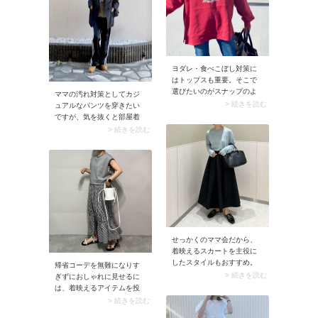
よくきれいめ要素をプラス
してバランスを調整するの
がこなれ見えの秘けつで
す。
ヨダレ・食べこぼし対策に
はトップスも重要。そこで
選びたいのがスナップのよ
ママの汚れ対策としてカジ
うなカラートップスです。
> 続きを読む
ュアルなパンツを穿きたい
汚れ対策になる上に華やか
ですが、気を抜くと部屋着
に見えますよ。明るい色を
のようになってしまうのが
> 続きを読む
身に着けると気分が高まる
悩ましいですよね。そこで
ので、テンションを上げた
おすすめなのがラインパン
いときにもぜひ取り入れて
ツです。コーデがクラスア
みましょう。
ップされますよ。
せっかくのママ会だから、
着映えるスカートを主役に
したスタイルもおすすめ。
帰省コーデを無難になりす
くすみブルーのトップス×黒
> 続きを読む
ぎずにおしゃれに見せるに
スカートのシンプルな組み
は、着映えるアイテムを投
合わせでも、スカートにデ
入するのも手。スナップで
> 続きを読む
ザイン性があれば華やぎの
はディテールに技ありの柄