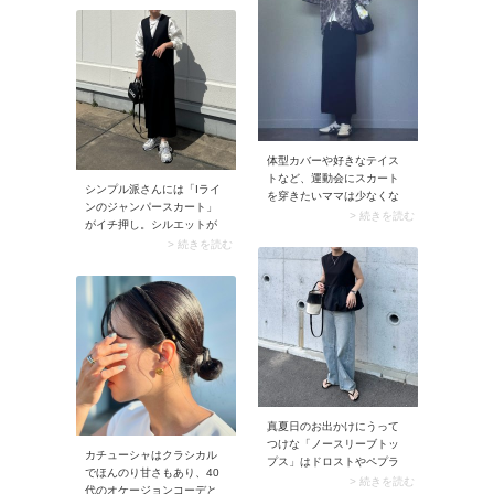
ーも、軽やかなトラックパ
め、シンプルながらも手抜
ンツを加えることで、きれ
き感のないスタイリッシュ
いめな表情は残しつつ抜け
な装いに決まります。
のある絶妙なバランスを作
ることができます。このテ
クニックはネイビー以外の
地味色でも同様に使えま
す。コーデのどこかにスポ
ーティなアイテムを取り入
体型カバーや好きなテイス
れると、今っぽくあか抜け
トなど、運動会にスカート
た着こなしに仕上がります
シンプル派さんには「Iライ
を穿きたいママは少なくな
よ。
ンのジャンパースカート」
いはず。そんなときは小物
> 続きを読む
がイチ押し。シルエットが
でカジュアル感を加えてみ
スッキリしているので甘く
> 続きを読む
ましょう。帽子やスニーカ
なりすぎず、普段使いしや
ーを合わせれば運動会らし
すいですよ。この実用性の
い雰囲気に決まりますよ。
高さは定番デザインだから
こそ。
真夏日のお出かけにうって
つけな「ノースリーブトッ
カチューシャはクラシカル
プス」はドロストやペプラ
でほんのり甘さもあり、40
ムなど、ウエストまわりを
> 続きを読む
代のオケージョンコーデと