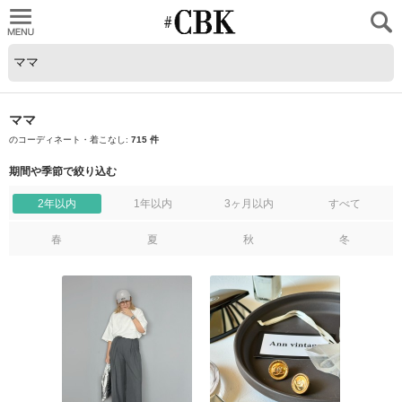
CUBKI
ママ
のコーディネート・着こなし:
715 件
期間や季節で絞り込む
2年以内
1年以内
3ヶ月以内
すべて
春
夏
秋
冬