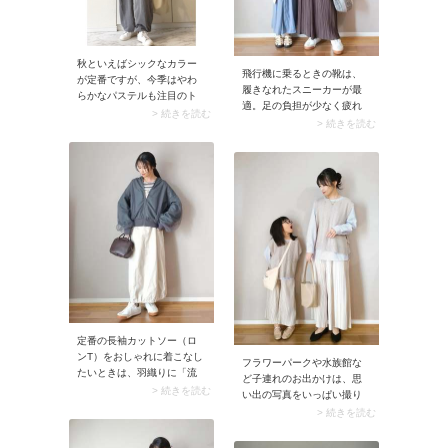
秋といえばシックなカラー
飛行機に乗るときの靴は、
が定番ですが、今季はやわ
履きなれたスニーカーが最
らかなパステルも注目のト
適。足の負担が少なく疲れ
レンド。クリーンで爽やか
> 続きを読む
にくいので、フライト中の
> 続きを読む
なブルーで取り入れるな
ストレスを軽減してくれま
ら、存在感を引き立てるシ
すよ。サッと脱ぎ履きしや
ャツスタイルで楽しむのが
すいスリッポンも◎。
おすすめです。このときラ
フなスウェットでカジュア
ルダウンすると、デイリー
にも取り入れやすくなりま
す。
定番の長袖カットソー（ロ
ンT）をおしゃれに着こなし
フラワーパークや水族館な
たいときは、羽織りに「流
ど子連れのお出かけは、思
行りのブルゾン」をチョイ
> 続きを読む
い出の写真をいっぱい撮り
ス。今シーズンであればシ
たいものです。そんな日の
> 続きを読む
アー・チュール生地、ノー
親子リンクコーデこそライ
カラーやボリューム袖がお
トトーンで合わせてみまし