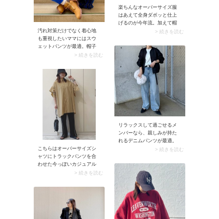
可能】【公式】ZOZOTOWN
楽ちんなオーバーサイズ服
で見る楽天市場で見るMila
はあえて全身ダボッと仕上
Owen（ミラオーウェン）フ
げるのが今年流。加えて帽
レンチリネンオーバーサイ
子やサングラスなどおしゃ
汚れ対策だけでなく着心地
> 続きを読む
ズシャツ【手洗い可能】
れな小物を添えると今どき
も重視したいママにはスウ
【公式】ZOZOTOWNで見る
感がさらにアップします。
ェットパンツが最適。帽子
楽天市場で見る → Mila
ストレスなくハイセンスな
やきれいめなバッグを合わ
> 続きを読む
owen（ミラオーウェン）を
カジュアルコーデをぜひ楽
ると、スウェットパンツコ
ZOZOTOWNでチェックする
しんでみて。
ーデがお出かけ仕様に早変
（AD）
わり。今シーズン人気のア
イテムでもあるので、ぜひ
この春トライしてみては。
リラックスして過ごせるメ
ンバーなら、親しみが持た
れるデニムパンツが最適。
こちらはオーバーサイズシ
メンズライクなシルエット
> 続きを読む
ャツにトラックパンツを合
で快適にまとめたら、きれ
わせた今っぽいカジュアル
いめなブルゾンやパンプス
コーデ。ジャージやナイロ
でしっかりとおしゃれ感を
> 続きを読む
ン素材のパンツは雨の外出
プラス。肩の力が抜けた今
でも気兼ねなく穿けて、ス
どきのバランスに決まりま
タイリッシュさも実現する
す。
優秀ボトムです。リラック
スムード漂うボトムにはシ
ャツ合わせがおすすめ。程