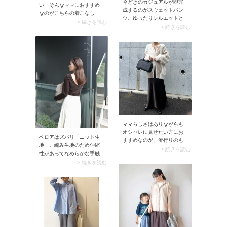
今どきのカジュアルが即完
い」そんなママにおすすめ
成するのがスウェットパン
なのがこちらの着こなし
ツ。ゆったりシルエットと
方。シンプルなアイテム合
> 続きを読む
スウェット素材の合わせ技
> 続きを読む
わせでも、色を黒からグレ
で一気にワンランクアップ
ーに変えてみるだけでグッ
できるんです！ ストレスな
とおしゃれ感がアップしま
く着用できるのもママにと
す。見た目も軽やかになる
って嬉しいポイント。
ので、厚着になる冬にはイ
チ押し！
ママらしさはありながらも
オシャレに見せたい方にお
ベロアはズバリ「ニット生
すすめなのが、流行りのも
地」。編み生地のため伸縮
こもこニット。上品さと程
> 続きを読む
性があってなめらかな手触
よい抜け感があり、気合い
りと、光沢があるのが特徴
> 続きを読む
の入りすぎないコーデに仕
です。毛足が長い起毛素材
上がります。秋冬に取り入
であるベロアは上品で女性
れたいこなれた服を学校行
らしい雰囲気。最近ではTシ
事にも使ってみましょう。
ャツやプルオーバーの生地
としても人気です。