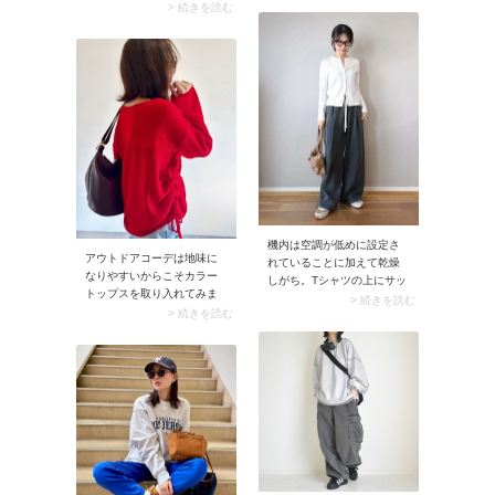
ラオーウェン）」。トップ
> 続きを読む
ーは、あらゆるスタイリン
スを筆頭に1万円以下で買え
グに活躍するおすすめの色
る服が多いので、気兼ねな
です。モデルさんは白ニッ
く着用できる服が欲しいマ
トにフェザーベストを重
マにとってすごく頼れるブ
ね、黒ワイドパンツを合わ
ランドです。程よくトレン
せてコーデ。足元にグレー
ドを落とし込んだアイテム
のニューバランススニーカ
は着るだけでちょっとおし
ーを置くことで柔らかなニ
ゃれな印象に。スナップで
ュアンスと抜け感をプラス
はシャギーな素材感のトッ
しています。パンプスやバ
プスがMila owen（ミラオー
レエシューズ合わせだと上
ウェン）のアイテム。ベー
品にまとまりすぎるとこ
シックな黒いボトム合わせ
ろ、あえてスニーカーでハ
でもどこか華やいだムード
ズせば今っぽいバランスに
機内は空調が低めに設定さ
です。▼ Mila Owen（ミラ
アウトドアコーデは地味に
仕上がります。
れていることに加えて乾燥
オーウェン）おすすめのア
なりやすいからこそカラー
しがち。Tシャツの上にサッ
イテム（AD） ※価格、送
トップスを取り入れてみま
と羽織れるよう「長袖カー
> 続きを読む
料、その他については、商
せんか。色がワンポイント
> 続きを読む
ディガン」があると安心で
品のサイズや色等によって
入るだけで一気にコーデが
す。このとき薄手＆ふつう
異なる場合がありますMila
華やかに。シンプルなアイ
丈のカーディガンを選ぶの
Owen（ミラオーウェン）
テム合わせでもワンランク
がコツ。かさばらず脱ぎ着
【ウォッシャブル】袖ボリ
上のおしゃれが楽しめます
しやすいため、体温調節が
ュームジャガードデザイン
よ。
スマートに行えます。
ブラウス【公式】
ZOZOTOWNで見る楽天市場
で見るMila Owen（ミラオー
ウェン）付け襟つき4WAYオ
フショルブラウス【手洗い