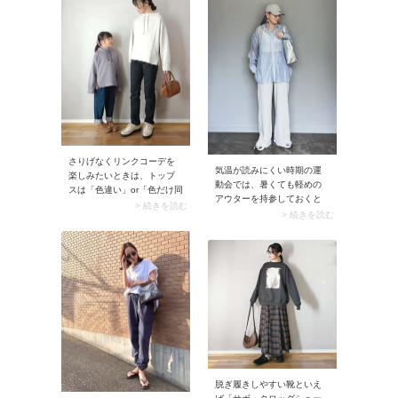
すすめ。旬のデザインを盛
ょう。すべてお揃いにしな
り込んだブルゾンはトレン
くても、配色をなんとなく
ド感たっぷり。羽織るだけ
寄せるだけでも素敵です
で今どきのルックスに決ま
よ。ママにおすすめなのが
りますよ。
軽やかなプリーツワイドパ
ンツ。アクティブなシーン
でも気軽に取り入れられま
す。
さりげなくリンクコーデを
気温が読みにくい時期の運
楽しみたいときは、トップ
動会では、暑くても軽めの
スは「色違い」or「色だけ同
アウターを持参しておくと
じ」ものを選んでみて。ス
> 続きを読む
安心。そこでおすすめなの
> 続きを読む
ナップのように色違いのパ
が、おしゃれママから人気
ーカーや、ママのブラウス
を集めるシアーシャツで
とキッズのトップスを同じ
す。羽織るだけであか抜け
色にするなど、あえて同じ
て見えるから、手持ちのシ
服で揃えないことでペアル
アーシャツがあればぜひ運
ック感が控えめに。自然体
動会に活用しましょう。
の親子リンクコーデが完成
します。
脱ぎ履きしやすい靴といえ