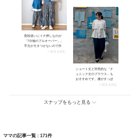
スの服は季節外れに見えが
が加わり、洗練された印象
ちですが、秋色パンツと合
に。さらに重ね着から奥行
わせれば大丈夫。シーズン
きと今っぽさがアップさ
ムードに馴染みクリーンな
れ、より完成度の高い着こ
ムードを演出します。
なしに決まります。
普段使いにイチ押しなのが
「7分袖のプルオーバー」。
手元がモタつかないので作
業がしやすく、水仕事やキ
> 続きを読む
ャンブにも◎。ヒジが隠れ
るくらいの袖丈は女性らし
い雰囲気があり、シンプル
ショート丈と対照的な「チ
なデザインでもコーデがこ
ュニック丈のブラウス」も
なれて見えますよ。
おすすめです。腰がすっぽ
り隠れる長め丈のブラウス
> 続きを読む
は、そもそもインしないで
着る服。Aラインシルエッ
ト・ペプラムデザインを選
スナップをもっと見る
ぶと、ブラウスとパンツの
コーデがのっぺり見えませ
ん。
ママの記事一覧
:
171
件