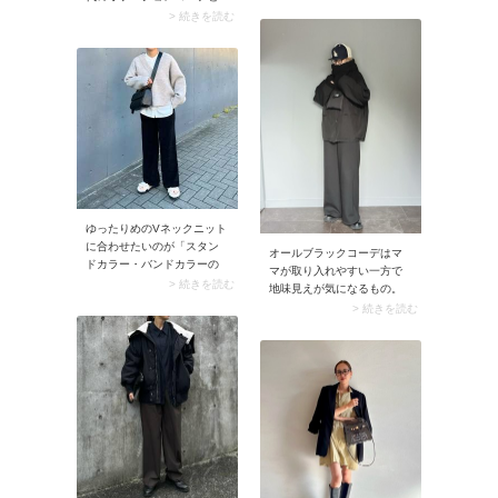
絞ったデザインがおすすめ
も好相性。フォーマル感を
> 続きを読む
です。これなら裾を出した
高めるときは、サテンやベ
ままでOK！ 涼しくて女性ら
ロアなどツヤのある素材を
しいデニムパンツコーデが
選ぶのがおすすめです。ま
楽しめます。
とめ髪に合わせるのはもち
ろん、ダウンスタイルにプ
ラスするだけでも素敵。
ゆったりめのVネックニット
に合わせたいのが「スタン
オールブラックコーデはマ
ドカラー・バンドカラーの
マが取り入れやすい一方で
シャツ」。キリッとしたシ
> 続きを読む
地味見えが気になるもの。
ャツがニットを引き締め、
その場合はスナップのよう
> 続きを読む
コーデを端正な雰囲気に。
にキャップやサコッシュな
裾を出したままでもダラし
ど、旬の小物を合わせれば
なく見えることなく、リラ
簡単に攻略できますよ。た
クシーなレイヤードスタイ
ちまちトレンド感たっぷり
ルを楽しめます。
な着こなしに。