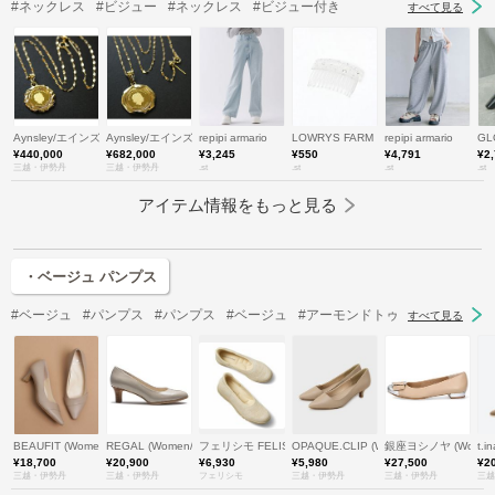
#ネックレス
#ビジュー
#ネックレス
#ビジュー付き
すべて見る
Aynsley/エインズレイ
Aynsley/エインズレイ
repipi armario
LOWRYS FARM
repipi armario
GL
¥440,000
¥682,000
¥3,245
¥550
¥4,791
¥2
三越・伊勢丹
三越・伊勢丹
.st
.st
.st
.st
アイテム情報をもっと見る
・ベージュ パンプス
#ベージュ
#パンプス
#パンプス
#ベージュ
#アーモンドトゥ
すべて見る
BEAUFIT (Women)/ビューフィット
REGAL (Women/Men)/リーガル
フェリシモ FELISSIMO
OPAQUE.CLIP (Women)/オペークド
銀座ヨシノヤ (Wome
t.
¥18,700
¥20,900
¥6,930
¥5,980
¥27,500
¥2
三越・伊勢丹
三越・伊勢丹
フェリシモ
三越・伊勢丹
三越・伊勢丹
三越