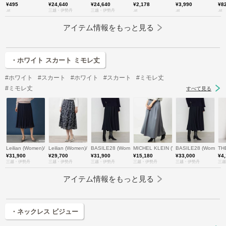
¥495
¥24,640
¥24,640
¥2,178
¥3,990
¥8
.st
三越・伊勢丹
三越・伊勢丹
.st
.st
.st
アイテム情報をもっと見る
・ホワイト スカート ミモレ丈
#ホワイト
#スカート
#ホワイト
#スカート
#ミモレ丈
#ミモレ丈
すべて見る
Leilian (Women)/レリアン
Leilian (Women)/レリアン
BASILE28 (Women)/バジーレヴェントット
MICHEL KLEIN (Women)/ミッシェル
BASILE28 (Wom
TH
¥31,900
¥29,700
¥31,900
¥15,180
¥33,000
¥4
三越・伊勢丹
三越・伊勢丹
三越・伊勢丹
三越・伊勢丹
三越・伊勢丹
三越
アイテム情報をもっと見る
・ネックレス ビジュー