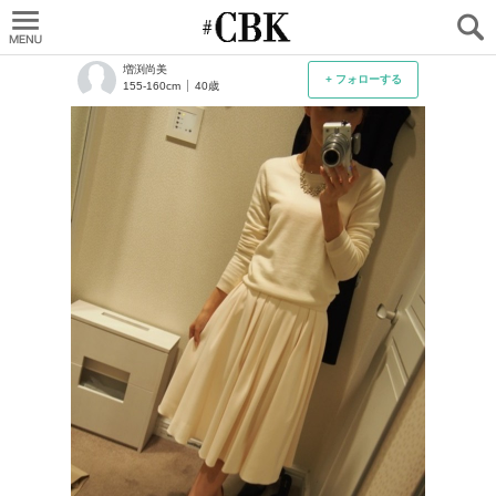
CUBKI
増渕尚美
+ フォローする
155-160cm
40歳