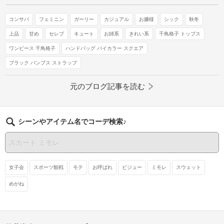
コンサバ
フェミニン
ガーリー
カジュアル
お嬢様
シック
秋冬
上品
甘め
セレブ
キュート
お姉系
きれい系
千鳥格子 トップス
ワンピース 千鳥格子
ハンドバッグ バイカラー スクエア
ブラック パンプス ストラップ
元のブログ記事を読む
シーンやアイテム名でコーデ検索♪
女子会
スポーツ観戦
モテ
お呼ばれ
ビジュー
ミモレ
スウェット
めがね