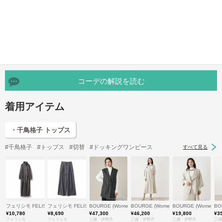
コーデの解説を読む
着用アイテム
・千鳥格子 トップス
#千鳥格子
#トップス
#切替
#ドッキングワンピース
すべて見る
フェリシモ FELISSIMO
フェリシモ FELISSIMO
BOURGE (Women)/ブールジュ
BOURGE (Women)/ブールジュ
BOURGE (Women)
BO
¥10,780
¥8,690
¥47,300
¥46,200
¥19,800
¥3
フェリシモ
フェリシモ
三越・伊勢丹
三越・伊勢丹
三越・伊勢丹
三越