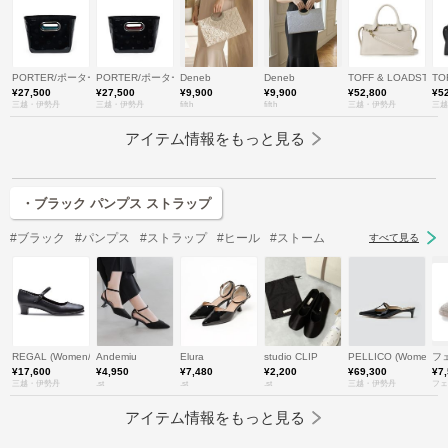
PORTER/ポーター
PORTER/ポーター
Deneb
Deneb
TOFF & LOADSTO
TO
¥27,500
¥27,500
¥9,900
¥9,900
¥52,800
¥5
三越・伊勢丹
三越・伊勢丹
fifth
fifth
三越・伊勢丹
三越
アイテム情報をもっと見る
・ブラック パンプス ストラップ
#ブラック
#パンプス
#ストラップ
#ヒール
#ストーム
すべて見る
REGAL (Women/Men)/リーガル
Andemiu
Elura
studio CLIP
PELLICO (Women)
フェ
¥17,600
¥4,950
¥7,480
¥2,200
¥69,300
¥7
三越・伊勢丹
.st
.st
.st
三越・伊勢丹
フェ
アイテム情報をもっと見る