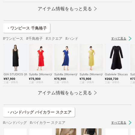
アイテム情報をもっと見る
・ワンピース 千鳥格子
#ワンピース
#千鳥格子
#スクエア
#ハンド
すべて見る
GIA STUDIOS (Women)/ジア ストゥディオス
Sybilla (Women)/シビラ
Sybilla (Women)/シビラ
Sybilla (Women)/シビラ
Gabriele Skucas
Sy
¥97,900
¥75,900
¥75,900
¥75,900
¥268,730
¥7
三越・伊勢丹
三越・伊勢丹
三越・伊勢丹
三越・伊勢丹
三越・伊勢丹
三越
アイテム情報をもっと見る
・ハンドバッグ バイカラー スクエア
#ハンドバッグ
#バイカラー スクエア
すべて見る