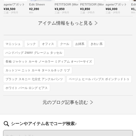
agete/アガット
Edit Sheen
PETITSOIR (Women)/プチソワール
PETITSOIR (Women)/プチソワール
agete/アガット
Edi
¥38,500
¥2,390
¥3,850
¥3,850
¥66,000
¥1
三越・伊勢丹
fifth
三越・伊勢丹
三越・伊勢丹
三越・伊勢丹
fifth
アイテム情報をもっと見る
マニッシュ
シック
オフィス
クール
お姉系
きれい系
ハンドバッグ 2WAY グレージュ タッセル
長袖 ジャケット カーキ ノーカラー ミディアム オーバーサイズ
カットソー ニット カーキ タートルネック リブ
ブラック スキニー 七分丈 アンクルパンツ
ベージュ ヒール パンプス ポインテッドトゥ
ホワイト パール ロング ピアス
元のブログ記事を読む
シーンやアイテム名でコーデ検索♪