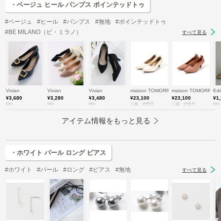
・ベージュ ヒール パンプス ポインテッドトゥ
#ベージュ
#ヒール
#パンプス
#無地
#ポインテッドトゥ
#BE MILANO（ビ・ミラノ）
すべて見る
Vivian
Vivian
Vivian
maison TOMORROWLAND/メゾン 
maison TOMORR
Edi
¥3,680
¥3,280
¥3,480
¥23,100
¥23,100
¥1
fifth
fifth
fifth
三越・伊勢丹
三越・伊勢丹
fifth
アイテム情報をもっと見る
・ホワイト パール ロング ピアス
#ホワイト
#パール
#ロング
#ピアス
#無地
すべて見る