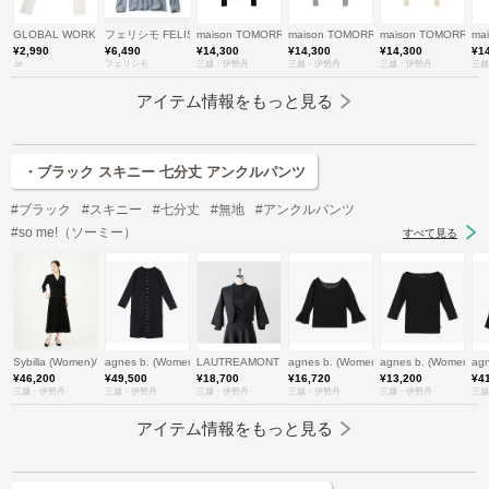
GLOBAL WORK
フェリシモ FELISSIMO
maison TOMORROWLAND/メゾン トゥモローランド
maison TOMORROWLAND/メゾン 
maison TOMORR
ma
¥2,990
¥6,490
¥14,300
¥14,300
¥14,300
¥1
.st
フェリシモ
三越・伊勢丹
三越・伊勢丹
三越・伊勢丹
三越
アイテム情報をもっと見る
・ブラック スキニー 七分丈 アンクルパンツ
#ブラック
#スキニー
#七分丈
#無地
#アンクルパンツ
#so me!（ソーミー）
すべて見る
Sybilla (Women)/シビラ
agnes b. (Women)/アニエスベー
LAUTREAMONT (Women)/ロートレアモン
agnes b. (Women)/アニエスベー
agnes b. (Women
ag
¥46,200
¥49,500
¥18,700
¥16,720
¥13,200
¥4
三越・伊勢丹
三越・伊勢丹
三越・伊勢丹
三越・伊勢丹
三越・伊勢丹
三越
アイテム情報をもっと見る