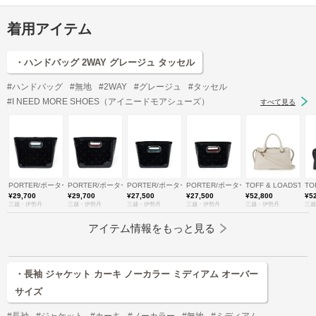
着用アイテム
・ハンドバッグ 2WAY グレージュ タッセル
#ハンドバッグ
#無地
#2WAY
#グレージュ
#タッセル
#I NEED MORE SHOES（アイニードモアシューズ）
すべて見る
PORTER/ポーター
PORTER/ポーター
PORTER/ポーター
PORTER/ポーター
TOFF & LOADSTO
TO
¥29,700
¥29,700
¥27,500
¥27,500
¥52,800
¥5
三越・伊勢丹
三越・伊勢丹
三越・伊勢丹
三越・伊勢丹
三越・伊勢丹
三越
アイテム情報をもっと見る
・長袖 ジャケット カーキ ノーカラー ミディアム オーバー
サイズ