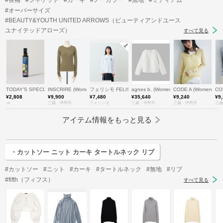
#長袖
#ジャケット
#カーキ
#ノーカラー
#無地
#ミディアム
#オーバーサイズ
#BEAUTY&YOUTH UNITED ARROWS（ビューティアンドユース
ユナイテッドアローズ）
すべて見る
TODAY'S SPECIAL
INSCRIRE (Women)/アンスクリア
フェリシモ FELISSIMO
agnes b. (Women)/アニエスベー
CODE A (Women)
CO
¥2,808
¥9,900
¥7,480
¥35,640
¥9,240
¥9
.st
三越・伊勢丹
フェリシモ
三越・伊勢丹
三越・伊勢丹
三越
アイテム情報をもっと見る
・カットソー ニット カーキ タートルネック リブ
#カットソー
#ニット
#カーキ
#タートルネック
#無地
#リブ
#fifth（フィフス）
すべて見る