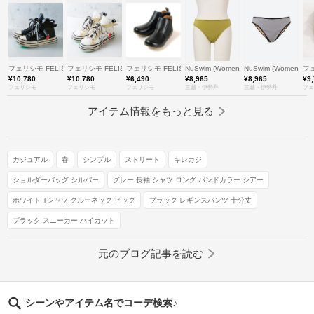
フェリシモ FELISSIMO
フェリシモ FELISSIMO
フェリシモ FELISSIMO
NuSwim (Women)/ヌースイム
NuSwim (Women)
フェ
¥10,780
¥10,780
¥6,490
¥8,965
¥8,965
¥9
フェリシモ
フェリシモ
フェリシモ
三越・伊勢丹
三越・伊勢丹
フェ
アイテム情報をもっと見る
カジュアル
春
シンプル
ストリート
キレカジ
ショルダーバッグ シルバー
グレー 長袖 シャツ ロング バンドカラー シアー
ホワイト Tシャツ クルーネック ビッグ
ブラック レギンスパンツ 十分丈
ブラック スニーカー ハイカット
元のブログ記事を読む
シーンやアイテム名でコーデ検索♪