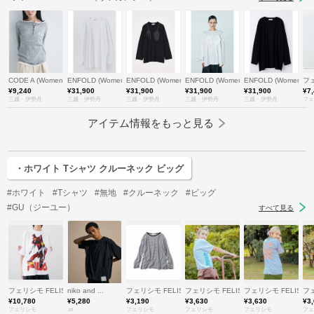
CODE A (Women)/コードエー
ENFOLD (Women)/エンフォルド
ENFOLD (Women)/エンフォルド
ENFOLD (Women)/エンフォルド
ENFOLD (Women)
フェ
¥9,240
¥31,900
¥31,900
¥31,900
¥31,900
¥7
三越・伊勢丹
三越・伊勢丹
三越・伊勢丹
三越・伊勢丹
三越・伊勢丹
フェ
アイテム情報をもっと見る
・ホワイト Tシャツ クルーネック ビッグ
#ホワイト
#Tシャツ
#無地
#クルーネック
#ビッグ
#GU（ジーユー）
すべて見る
フェリシモ FELISSIMO
niko and ...
フェリシモ FELISSIMO
フェリシモ FELISSIMO
フェリシモ FELISSI
フェ
¥10,780
¥5,280
¥3,190
¥3,630
¥3,630
¥3
フェリシモ
.st
フェリシモ
フェリシモ
フェリシモ
フェ