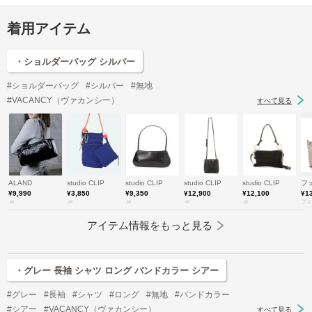
着用アイテム
・ショルダーバッグ シルバー
#ショルダーバッグ
#シルバー
#無地
#VACANCY（ヴァカンシー）
すべて見る
ALAND
studio CLIP
studio CLIP
studio CLIP
studio CLIP
フェ
¥9,990
¥3,850
¥9,350
¥12,900
¥12,100
¥1
.st
.st
.st
.st
.st
フェ
アイテム情報をもっと見る
・グレー 長袖 シャツ ロング バンドカラー シアー
#グレー
#長袖
#シャツ
#ロング
#無地
#バンドカラー
#シアー
#VACANCY（ヴァカンシー）
すべて見る