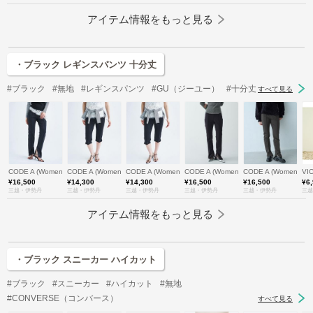
アイテム情報をもっと見る
・ブラック レギンスパンツ 十分丈
#ブラック
#無地
#レギンスパンツ
#GU（ジーユー）
#十分丈
すべて見る
CODE A (Women)/コードエー
CODE A (Women)/コードエー
CODE A (Women)/コードエー
CODE A (Women)/コードエー
CODE A (Women)
VI
¥16,500
¥14,300
¥14,300
¥16,500
¥16,500
¥6
三越・伊勢丹
三越・伊勢丹
三越・伊勢丹
三越・伊勢丹
三越・伊勢丹
三越
アイテム情報をもっと見る
・ブラック スニーカー ハイカット
#ブラック
#スニーカー
#ハイカット
#無地
#CONVERSE（コンバース）
すべて見る