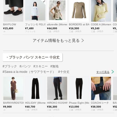
BAYFLOW
フェリシモ FELISSIMO
allureville (Women)/アルアバイル
BORDERS at BALCONY (Women
CODE A (Women)
CO
¥15,400
¥7,480
¥44,000
¥16,500
¥9,240
¥9
.st
フェリシモ
三越・伊勢丹
三越・伊勢丹
三越・伊勢丹
三越
アイテム情報をもっと見る
・ブラック パンツ スキニー 十分丈
#ブラック
#パンツ
#スキニー
#無地
#Sawa a la mode（サワアラモード）
#十分丈
すべて見る
BARNYARDSTORM
HOLIDAY (Women)/ホリデイ
HIROKO KOSHINO (Women)/ヒロココシノ
Phase Eight (Women)/フェイズエイト
COACH/コーチ
BA
¥9,900
¥40,700
¥36,300
¥13,090
¥38,500
¥5
.st
三越・伊勢丹
三越・伊勢丹
三越・伊勢丹
三越・伊勢丹
三越