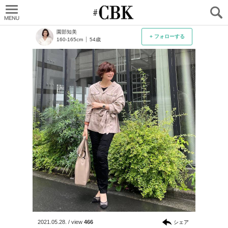
CUBKI
園部知美
+ フォローする
160-165cm
54歳
2021.05.28.
/
view
466
シェア