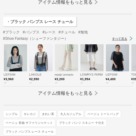
アイテム情報をもっと見る
・ブラック パンプス レース チュール
#ブラック
#パンプス
#レース
#チュール
#無地
#Shoe Fantasy（シューファンタジー）
すべて見る
LEPSIM
LAKOLE
repipi armario
LOWRYS FARM
LEPSIM
TO
¥3,960
¥2,990
¥2,200
¥1,994
¥4,400
¥3
.st
.st
.st
.st
.st
.st
アイテム情報をもっと見る
シンプル
キレカジ
きれい系
大人カジュアル
ベージュ トートバッグ
ベージュ 長袖 サファリジャケット
ブラック パンツ スキニー 十分丈
ブラック パンプス レース チュール