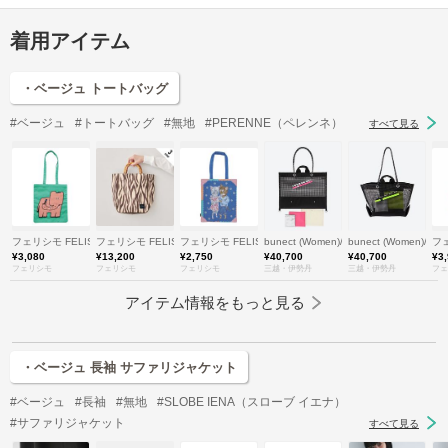
着用アイテム
・ベージュ トートバッグ
#ベージュ
#トートバッグ
#無地
#PERENNE（ペレンネ）
すべて見る
フェリシモ FELISSIMO
フェリシモ FELISSIMO
フェリシモ FELISSIMO
bunect (Women)/ブネクト
bunect (Women)/
フェ
¥3,080
¥13,200
¥2,750
¥40,700
¥40,700
¥3
フェリシモ
フェリシモ
フェリシモ
三越・伊勢丹
三越・伊勢丹
フェ
アイテム情報をもっと見る
・ベージュ 長袖 サファリジャケット
#ベージュ
#長袖
#無地
#SLOBE IENA（スローブ イエナ）
#サファリジャケット
すべて見る