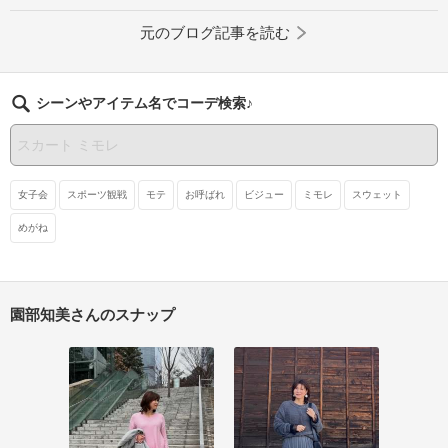
元のブログ記事を読む
シーンやアイテム名でコーデ検索♪
女子会
スポーツ観戦
モテ
お呼ばれ
ビジュー
ミモレ
スウェット
めがね
園部知美さんのスナップ