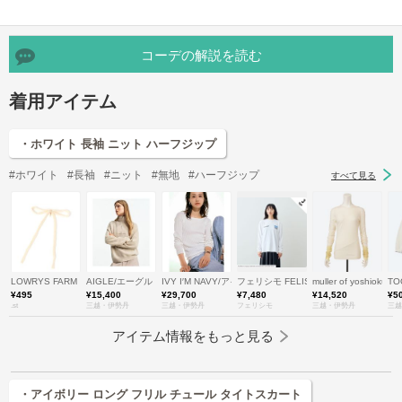
コーデの解説を読む
着用アイテム
・ホワイト 長袖 ニット ハーフジップ
#ホワイト
#長袖
#ニット
#無地
#ハーフジップ
すべて見る
LOWRYS FARM
AIGLE/エーグル
IVY I′M NAVY/アイビーアイムネイビー
フェリシモ FELISSIMO
muller of yoshi
TO
¥495
¥15,400
¥29,700
¥7,480
¥14,520
¥5
.st
三越・伊勢丹
三越・伊勢丹
フェリシモ
三越・伊勢丹
三越
アイテム情報をもっと見る
・アイボリー ロング フリル チュール タイトスカート