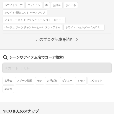
ホワイトコーデ
フェミニン
春
お姉系
きれい系
ホワイト 長袖 ニット ハーフジップ
アイボリー ロング フリル チュール タイトスカート
ベージュ ブーツ チャンキーヒール スクエアトゥ
ホワイト ショルダーバッグ ミニ
元のブログ記事を読む
シーンやアイテム名でコーデ検索♪
女子会
スポーツ観戦
モテ
お呼ばれ
ビジュー
ミモレ
スウェット
めがね
NICOさんのスナップ