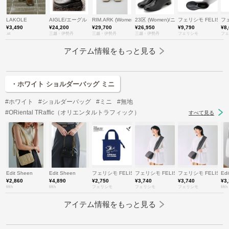
LAKOLE
AIGLE/エーグル
RIM.ARK (Women)/リムアーク
23区 (Women)/ニジュウサンク
フェリシモ FELISSI
フェ
¥3,490
¥24,200
¥29,700
¥26,950
¥9,790
¥8
.st
三越・伊勢丹
三越・伊勢丹
三越・伊勢丹
フェリシモ
フェ
アイテム情報をもっと見る
・ホワイト ショルダーバッグ ミニ
#ホワイト
#ショルダーバッグ
#ミニ
#無地
#ORiental TRaffic（オリエンタルトラフィック）
すべて見る
Edit Sheen
Edit Sheen
フェリシモ FELISSIMO
フェリシモ FELISSIMO
フェリシモ FELISSI
Edi
¥2,860
¥4,890
¥2,750
¥3,740
¥3,740
¥3
fifth
fifth
フェリシモ
フェリシモ
フェリシモ
fifth
アイテム情報をもっと見る