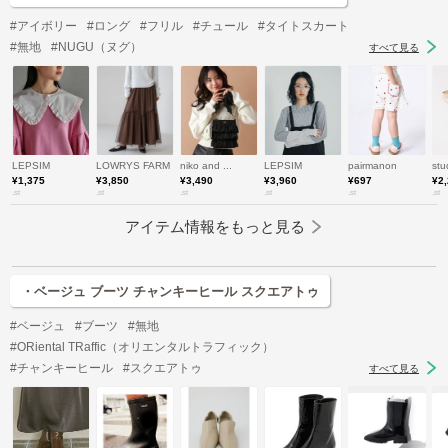
#アイボリー
#ロング
#フリル
#チュール
#タイトスカート
#無地
#NUGU（ヌグ）
すべて見る
LEPSIM
LOWRYS FARM
niko and ...
LEPSIM
pairmanon
stu
¥1,375
¥3,850
¥3,490
¥3,960
¥697
¥2
.st
.st
.st
.st
.st
.st
アイテム情報をもっと見る
・ベージュ ブーツ チャンキーヒール スクエアトゥ
#ベージュ
#ブーツ
#無地
#ORiental TRaffic（オリエンタルトラフィック）
#チャンキーヒール
#スクエアトゥ
すべて見る