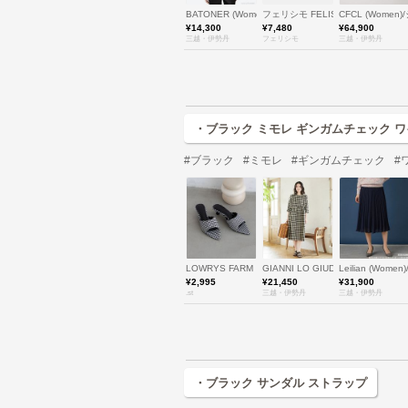
BATONER (Women)/バトナー
フェリシモ FELISSIMO
CFCL (Wome
¥14,300
¥7,480
¥64,900
三越・伊勢丹
フェリシモ
三越・伊勢丹
・ブラック ミモレ ギンガムチェック ワ
#ブラック
#ミモレ
#ギンガムチェック
#
LOWRYS FARM
GIANNI LO GIUDICE(Wom
Leilian (Wom
¥2,995
¥21,450
¥31,900
.st
三越・伊勢丹
三越・伊勢丹
・ブラック サンダル ストラップ