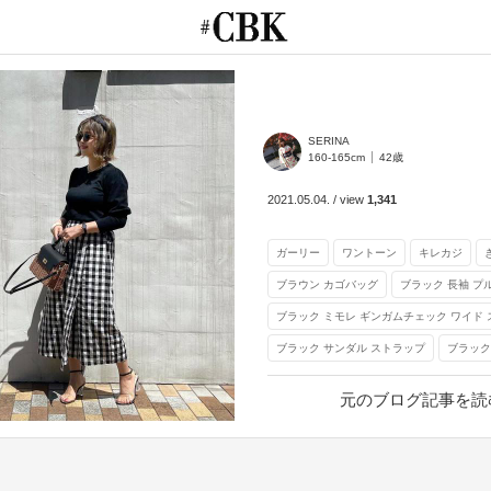
CUBKI
SERINA
160-165cm
42歳
2021.05.04.
/
view
1,341
ガーリー
ワントーン
キレカジ
ブラウン カゴバッグ
ブラック 長袖 プ
ブラック ミモレ ギンガムチェック ワイド
ブラック サンダル ストラップ
ブラック
元のブログ記事を読