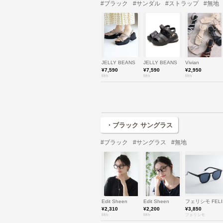
#ブラック
#サンダル
#ストラップ
#無地
JELLY BEANS
JELLY BEANS
Vivian
¥7,590
¥7,590
¥2,950
fifth
fifth
fifth
・ブラック サングラス
#ブラック
#サングラス
#無地
Edit Sheen
Edit Sheen
フェリシモ FELI
¥2,310
¥2,200
¥3,850
fifth
fifth
フェリシモ