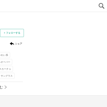
+ フォローする
シェア
きれい系
ルオーバー
 スカーチョ
 サングラス
む