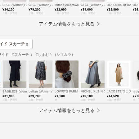
n)/シーエフシーエル
CFCL (Women)/シーエフシーエル
CFCL (Women)/シーエフシーエル
kotohayokozawa (Women)/コトハ ヨコザワ
CFCL (Women)/シーエフシーエル
BORDERS at BAL
BO
¥34,100
¥79,200
¥22,000
¥39,600
¥19,800
¥16
三越・伊勢丹
三越・伊勢丹
三越・伊勢丹
三越・伊勢丹
三越・伊勢丹
三越
アイテム情報をもっと見る
イド スカーチョ
ワイド
#スカーチョ
#しまむら（シマムラ）
en/小さいサイズ)/ジャンニロジュディチェ
en)/レリアン
BASILE28 (Women)/バジーレヴェントット
Leilian (Women)/レリアン
LOWRYS FARM
MICHEL KLEIN (Women)/ミッシェルク
LACOSTE/ラコステ
repi
¥31,900
¥29,700
¥1,100
¥15,180
¥14,520
¥77
三越・伊勢丹
三越・伊勢丹
.st
三越・伊勢丹
三越・伊勢丹
.st
アイテム情報をもっと見る