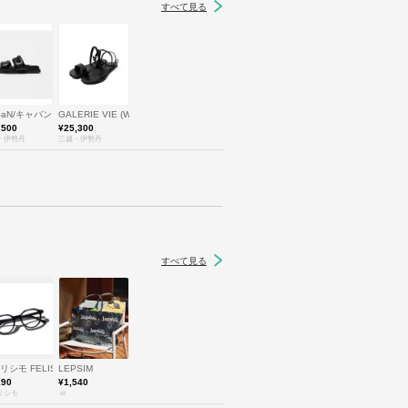
すべて見る
BaN/キャバン
GALERIE VIE (Women)/ギャルリー・ヴィー
,500
¥25,300
・伊勢丹
三越・伊勢丹
すべて見る
O
リシモ FELISSIMO
LEPSIM
190
¥1,540
リシモ
.st