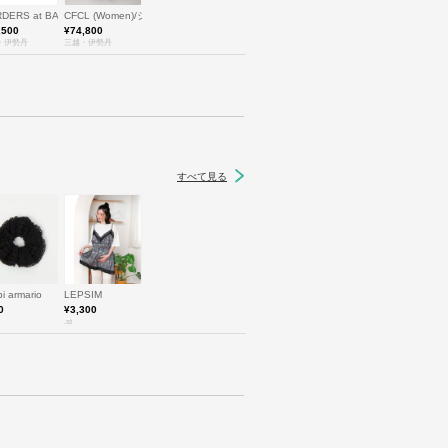
CONY (Women)/ボーダーズアットバルコニー
RDERS at BALCONY (Women)/ボーダーズアットバルコニー
CFCL (Women)/シーエフシーエル
,500
¥74,800
・伊勢丹
三越・伊勢丹
すべて見る
ラン
pi armario
LEPSIM
0
¥3,300
.st