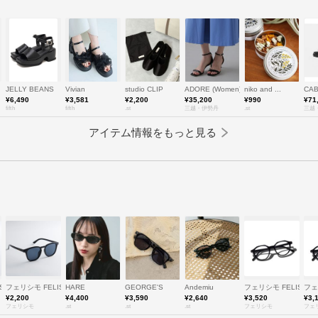
JELLY BEANS
Vivian
studio CLIP
ADORE (Women)/アドーア
niko and ...
CA
¥6,490
¥3,581
¥2,200
¥35,200
¥990
¥71
fifth
fifth
.st
三越・伊勢丹
.st
三越
アイテム情報をもっと見る
SSIMO
フェリシモ FELISSIMO
HARE
GEORGE'S
Andemiu
フェリシモ FELISSIM
フェ
¥2,200
¥4,400
¥3,590
¥2,640
¥3,520
¥3,
フェリシモ
.st
.st
.st
フェリシモ
フェ