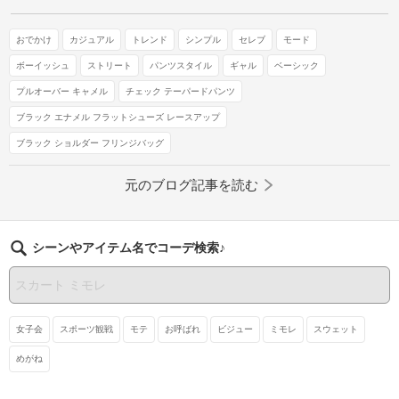
おでかけ
カジュアル
トレンド
シンプル
セレブ
モード
ボーイッシュ
ストリート
パンツスタイル
ギャル
ベーシック
プルオーバー キャメル
チェック テーパードパンツ
ブラック エナメル フラットシューズ レースアップ
ブラック ショルダー フリンジバッグ
元のブログ記事を読む
シーンやアイテム名でコーデ検索♪
女子会
スポーツ観戦
モテ
お呼ばれ
ビジュー
ミモレ
スウェット
めがね