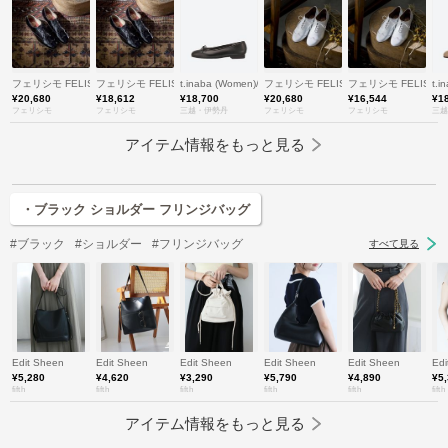
フェリシモ FELISSIMO
フェリシモ FELISSIMO
t.inaba (Women)/ティー.イナバ
フェリシモ FELISSIMO
フェリシモ FELISSI
t.
¥20,680
¥18,612
¥18,700
¥20,680
¥16,544
¥1
フェリシモ
フェリシモ
三越・伊勢丹
フェリシモ
フェリシモ
三越
アイテム情報をもっと見る
・ブラック ショルダー フリンジバッグ
#ブラック
#ショルダー
#フリンジバッグ
すべて見る
Edit Sheen
Edit Sheen
Edit Sheen
Edit Sheen
Edit Sheen
Edi
¥5,280
¥4,620
¥3,290
¥5,790
¥4,890
¥5
fifth
fifth
fifth
fifth
fifth
fifth
アイテム情報をもっと見る