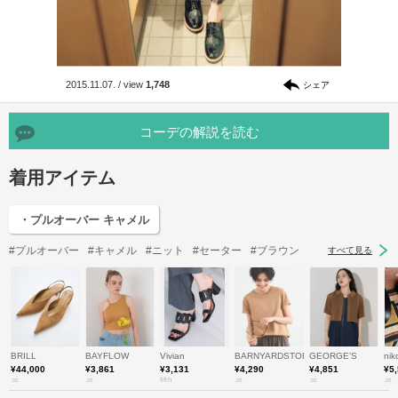
2015.11.07.
/
view
1,748
シェア
コーデの解説を読む
着用アイテム
・プルオーバー キャメル
#プルオーバー
#キャメル
#ニット
#セーター
#ブラウン
すべて見る
BRILL
BAYFLOW
Vivian
BARNYARDSTORM
GEORGE'S
nik
¥44,000
¥3,861
¥3,131
¥4,290
¥4,851
¥5
.st
.st
fifth
.st
.st
.st