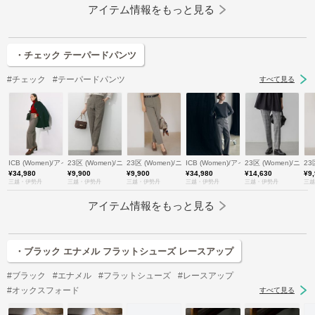
アイテム情報をもっと見る
・チェック テーパードパンツ
#チェック
#テーパードパンツ
すべて見る
ICB (Women)/アイシービー
23区 (Women)/ニジュウサンク
23区 (Women)/ニジュウサンク
ICB (Women)/アイシービー
23区 (Women)/ニ
23
¥34,980
¥9,900
¥9,900
¥34,980
¥14,630
¥9
三越・伊勢丹
三越・伊勢丹
三越・伊勢丹
三越・伊勢丹
三越・伊勢丹
三越
アイテム情報をもっと見る
・ブラック エナメル フラットシューズ レースアップ
#ブラック
#エナメル
#フラットシューズ
#レースアップ
#オックスフォード
すべて見る