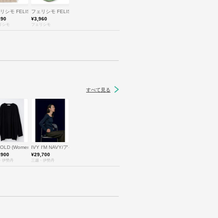
O
リシモ FELISSIMO
フェリシモ FELISSIMO
290
¥3,960
リシモ
フェリシモ
すべて見る
/エンフォルド
FOLD (Women)/エンフォルド
IVY I′M NAVY/アイビーアイムネイビー
,900
¥29,700
・伊勢丹
三越・伊勢丹