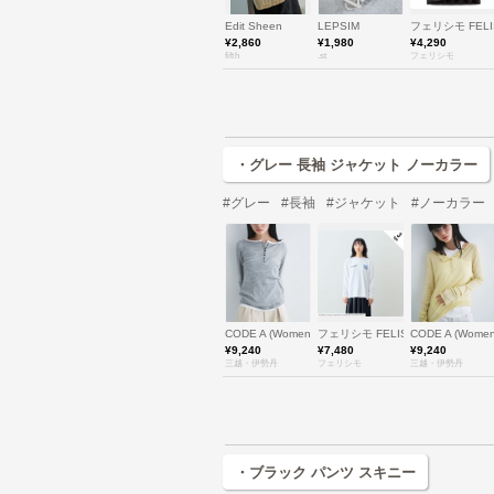
Edit Sheen
LEPSIM
フェリシモ FELI
¥2,860
¥1,980
¥4,290
fifth
.st
フェリシモ
・グレー 長袖 ジャケット ノーカラー
#グレー
#長袖
#ジャケット
#ノーカラー
CODE A (Women)/コードエー
フェリシモ FELISSIMO
CODE A (Wom
¥9,240
¥7,480
¥9,240
三越・伊勢丹
フェリシモ
三越・伊勢丹
・ブラック パンツ スキニー