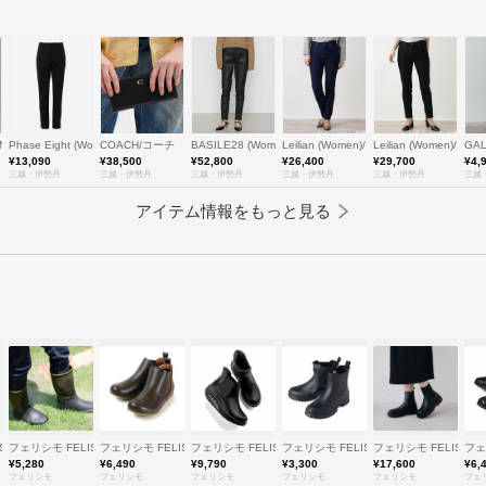
INO (Women)/ヒロココシノ
Phase Eight (Women)/フェイズエイト
COACH/コーチ
BASILE28 (Women)/バジーレヴェントット
Leilian (Women)/レリアン
Leilian (Women)/レ
GA
¥13,090
¥38,500
¥52,800
¥26,400
¥29,700
¥4,
三越・伊勢丹
三越・伊勢丹
三越・伊勢丹
三越・伊勢丹
三越・伊勢丹
三越
アイテム情報をもっと見る
SSIMO
フェリシモ FELISSIMO
フェリシモ FELISSIMO
フェリシモ FELISSIMO
フェリシモ FELISSIMO
フェリシモ FELISSIM
フェ
¥5,280
¥6,490
¥9,790
¥3,300
¥17,600
¥6,
フェリシモ
フェリシモ
フェリシモ
フェリシモ
フェリシモ
フェ