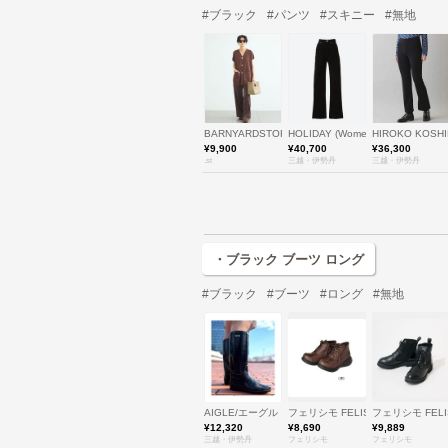
#ブラック
#パンツ
#スキニー
#無地
BARNYARDSTORM
HOLIDAY (Women)/ホリデイ
HIROKO KOSH
¥9,900
¥40,700
¥36,300
.st
三越・伊勢丹
三越・伊勢丹
・ブラック ブーツ ロング
#ブラック
#ブーツ
#ロング
#無地
AIGLE/エーグル
フェリシモ FELISSIMO
フェリシモ FELI
¥12,320
¥8,690
¥9,889
三越・伊勢丹
フェリシモ
フェリシモ