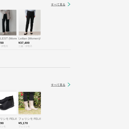
すべて見る
リアン
LLEST (Women)/ギャレスト
Leilian (Women)/レリアン
950
¥37,400
・伊勢丹
三越・伊勢丹
すべて見る
O
リシモ FELISSIMO
フェリシモ FELISSIMO
490
¥5,170
リシモ
フェリシモ