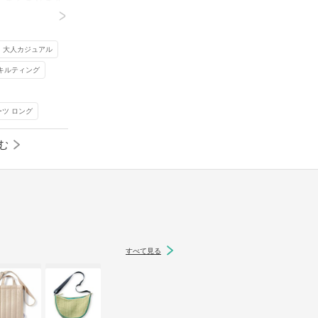
にまとまります
せるのがおすすめ。大人が気になる下半身の肉
げなく
>
感を解消しつつ、視線を上に集めてコーデのバ
おしゃ
ランスが整います。
大人カジュアル
元記事へ
 キルティング
ーツ ロング
む
すべて見る