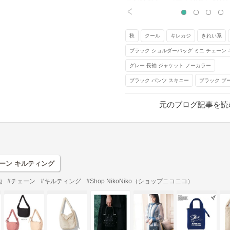
合わせると、コーデがおしゃれ
<
よ。
秋
クール
キレカジ
きれい系
元記事へ
ブラック ショルダーバッグ ミニ チェーン
グレー 長袖 ジャケット ノーカラー
ブラック パンツ スキニー
ブラック ブ
元のブログ記事を読
ェーン キルティング
地
#チェーン
#キルティング
#Shop NikoNiko（ショップニコニコ）