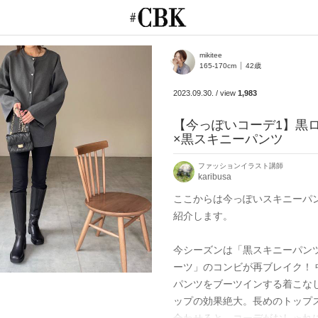
CUBKI
mikitee
165-170cm
42歳
2023.09.30.
/
view
1,983
【今っぽいコーデ1】黒
×黒スキニーパンツ
ファッションイラスト講師
karibusa
ここからは今っぽいスキニーパ
紹介します。

今シーズンは「黒スキニーパン
ーツ」のコンビが再ブレイク！ 
パンツをブーツインする着こな
ップの効果絶大。長めのトップ