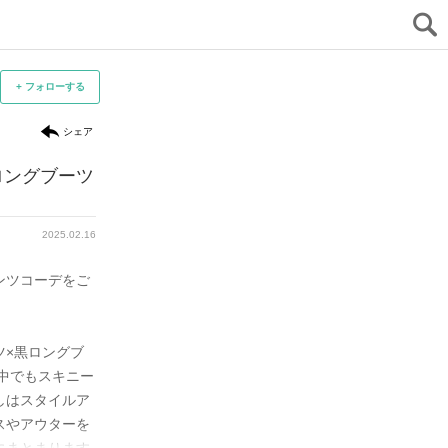
+ フォローする
シェア
ロングブーツ
「スキニーパンツのブーツイン」が
スキ
人気再燃
コー
ファッションイラスト講師
2025.02.16
2023.11.12
karibusa
dv
ンツコーデをご
「ロングブーツ」の人気が再燃中の今シーズ
まずご
ン、スキニーパンツのブーツインスタイルが復
ブーツ
活。このときパンツとブーツは同色の黒を選ぶ
トーン
ツ×黒ロングブ
のが正解。下半身が一体化して見え、脚長効果
います。
中でもスキニー
が高まります。

しはスタイルア
シンプ
スやアウターを
加えて、丈感が長いトップスやアウターを合わ
ーディ