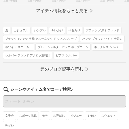
三越・伊勢丹
三越・伊勢丹
三越・伊勢丹
三越・伊勢丹
三越・伊勢丹
三越
アイテム情報をもっと見る
夏
カジュアル
シンプル
キレカジ
ゆるカジ
ブラック メガネ ラウンド
ブラック Tシャツ 半袖 クルーネック ドルマンスリーブ
パンツ ブラウン ワイド 十分丈
ホワイト スニーカー
ブルー ショルダーバッグ ポップコーン
ネックレス シルバー
シルバー ラウンド アナログ腕時計
ピアス シルバー
元のブログ記事を読む
シーンやアイテム名でコーデ検索♪
女子会
スポーツ観戦
モテ
お呼ばれ
ビジュー
ミモレ
スウェット
めがね