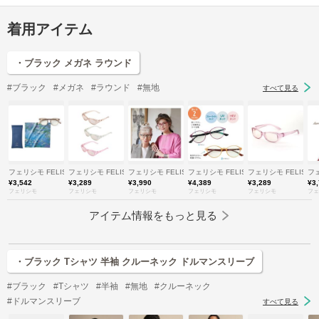
着用アイテム
・ブラック メガネ ラウンド
#ブラック
#メガネ
#ラウンド
#無地
すべて見る
フェリシモ FELISSIMO
フェリシモ FELISSIMO
フェリシモ FELISSIMO
フェリシモ FELISSIMO
フェリシモ FELISSI
フェ
¥3,542
¥3,289
¥3,990
¥4,389
¥3,289
¥3
フェリシモ
フェリシモ
フェリシモ
フェリシモ
フェリシモ
フェ
アイテム情報をもっと見る
・ブラック Tシャツ 半袖 クルーネック ドルマンスリーブ
#ブラック
#Tシャツ
#半袖
#無地
#クルーネック
#ドルマンスリーブ
すべて見る