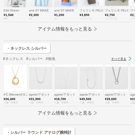
Edit Sheen
and ST MAKE
and ST MAKE
フェリシモ FELISSIMO
フェリシモ FELISSI
フェ
¥1,540
¥2,300
¥1,200
¥3,850
¥2,750
¥2
fifth
.st
.st
フェリシモ
フェリシモ
フェ
アイテム情報をもっと見る
・ネックレス シルバー
#ネックレス
#シルバー
#無地
すべて見る
4℃ (Women)/ヨンドシー
agete/アガット
agete/アガット
agete/アガット
agete/アガット
ag
¥26,400
¥31,900
¥18,700
¥49,500
¥39,600
¥2
三越・伊勢丹
三越・伊勢丹
三越・伊勢丹
三越・伊勢丹
三越・伊勢丹
三越
アイテム情報をもっと見る
・シルバー ラウンド アナログ腕時計