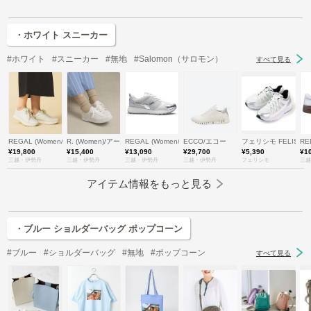
・ホワイト スニーカー
#ホワイト
#スニーカー
#無地
#Salomon（サロモン）
すべて見る
REGAL (Women/Men)/リーガル
R. (Women)/アールドット
REGAL (Women/Men)/リーガル
ECCO/エコー
フェリシモ FELISSI
RE
¥19,800
¥15,400
¥13,090
¥29,700
¥5,390
¥1
三越・伊勢丹
三越・伊勢丹
三越・伊勢丹
三越・伊勢丹
フェリシモ
三越
アイテム情報をもっと見る
・ブルー ショルダーバッグ ポップコーン
#ブルー
#ショルダーバッグ
#無地
#ポップコーン
すべて見る