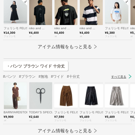
フェリシモ FELISSIMO
niko and ...
niko and ...
niko and ...
フェリシモ FELISSI
nik
¥14,300
¥4,400
¥4,400
¥4,400
¥6,380
¥5
フェリシモ
.st
.st
.st
フェリシモ
.st
アイテム情報をもっと見る
・パンツ ブラウン ワイド 十分丈
#パンツ
#ブラウン
#無地
#ワイド
#十分丈
すべて見る
BARNYARDSTORM
TODAY'S SPECIAL
フェリシモ FELISSIMO
フェリシモ FELISSIMO
フェリシモ FELISSI
フェ
¥9,900
¥2,640
¥7,590
¥5,489
¥5,489
¥4
.st
.st
フェリシモ
フェリシモ
フェリシモ
フェ
アイテム情報をもっと見る