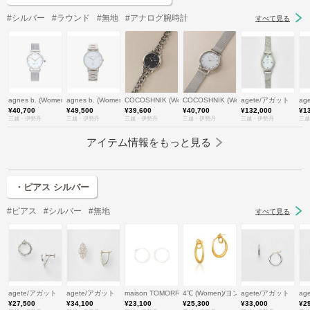
#シルバー
#ラウンド
#無地
#アナログ腕時計
すべて見る
agnes b. (Women)/アニエスベー
agnes b. (Women)/アニエスベー
COCOSHNIK (Women)/ココシュニック
COCOSHNIK (Women)/ココシュニック
agete/アガット
ag
¥40,700
¥49,500
¥39,600
¥40,700
¥132,000
¥1
三越・伊勢丹
三越・伊勢丹
三越・伊勢丹
三越・伊勢丹
三越・伊勢丹
三越
アイテム情報をもっと見る
・ピアス シルバー
#ピアス
#シルバー
#無地
すべて見る
agete/アガット
agete/アガット
maison TOMORROWLAND/メゾン トゥモローランド
4℃ (Women)/ヨンドシー
agete/アガット
ag
¥27,500
¥34,100
¥23,100
¥25,300
¥33,000
¥2