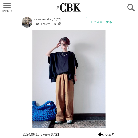
CUBKI
cawalustylistアヤコ
+ フォローする
165-170cm
51歳
2024.06.18.
/
view
3,421
シェア