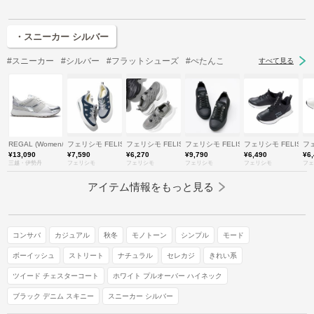
・スニーカー シルバー
#スニーカー
#シルバー
#フラットシューズ
#ぺたんこ
すべて見る
REGAL (Women/Men)/リーガル
フェリシモ FELISSIMO
フェリシモ FELISSIMO
フェリシモ FELISSIMO
フェリシモ FELISSI
フェ
¥13,090
¥7,590
¥6,270
¥9,790
¥6,490
¥6
三越・伊勢丹
フェリシモ
フェリシモ
フェリシモ
フェリシモ
フェ
アイテム情報をもっと見る
コンサバ
カジュアル
秋冬
モノトーン
シンプル
モード
ボーイッシュ
ストリート
ナチュラル
セレカジ
きれい系
ツイード チェスターコート
ホワイト プルオーバー ハイネック
ブラック デニム スキニー
スニーカー シルバー