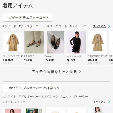
着用アイテム
・ツイード チェスターコート
#ツイード
#チェスターコート
#ロングコート
#ツイードコート
すべて見る
フェリシモ FELISSIMO
LAKOLE
Vivian
repipi armario
SANYOCOAT (Wo
SA
¥19,800
¥2,693
¥2,270
¥2,750
¥83,600
¥8
フェリシモ
.st
fifth
.st
三越・伊勢丹
三越
アイテム情報をもっと見る
・ホワイト プルオーバー ハイネック
#ホワイト
#プルオーバー
#ハイネック
#ニット
#セーター
#タートルネック
すべて見る