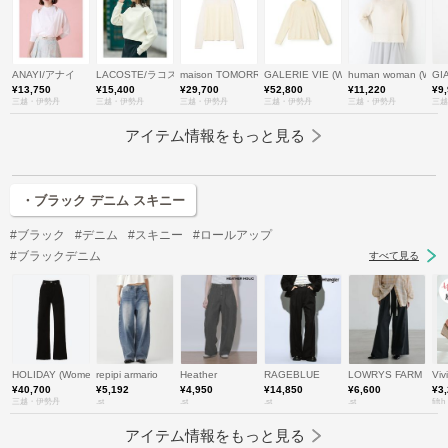
ANAYI/アナイ
LACOSTE/ラコステ
maison TOMORROWLAND/メゾン トゥモローランド
GALERIE VIE (Women)/ギャルリー・
human woman (W
GI
¥13,750
¥15,400
¥29,700
¥52,800
¥11,220
¥9
三越・伊勢丹
三越・伊勢丹
三越・伊勢丹
三越・伊勢丹
三越・伊勢丹
三越
アイテム情報をもっと見る
・ブラック デニム スキニー
#ブラック
#デニム
#スキニー
#ロールアップ
#ブラックデニム
すべて見る
HOLIDAY (Women)/ホリデイ
repipi armario
Heather
RAGEBLUE
LOWRYS FARM
Viv
¥40,700
¥5,192
¥4,950
¥14,850
¥6,600
¥3
三越・伊勢丹
.st
.st
.st
.st
fifth
アイテム情報をもっと見る