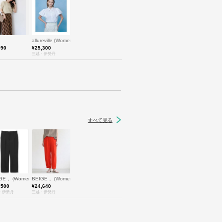
allureville (Women)/アルアバイル
990
¥25,300
三越・伊勢丹
すべて見る
レン
ベイジ，
IGE， (Women)/ベイジ，
BEIGE， (Women)/ベイジ，
,500
¥24,640
・伊勢丹
三越・伊勢丹