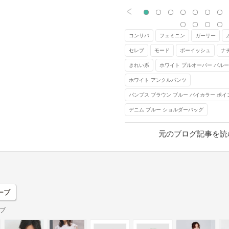
<
こちらのスナップでは、ふんわ
ーンスリーブトップスに同色の
を合わせて、清潔感たっぷりに
コンサバ
フェミニン
ガーリー
す。ブルーのアクセントが効い
セレブ
モード
ボーイッシュ
ナ
って、知的な印象も生まれてい
きれい系
ホワイト プルオーバー バル
ト一色の着こなしはぼやけて見
ホワイト アンクルパンツ
寒色系のバッグがしっかりと引
リをプラスしています♪
パンプス ブラウン ブルー バイカラー ポ
デニム ブルー ショルダーバッグ
元記事へ
元のブログ記事を読
ーブ
ブ