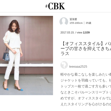
CUBKI
冨張愛
155-160cm
35歳
2017.03.15.
/
view
2,539
【オフィススタイル】バ
ーブの甘さを抑えてきち
ラス
leeeaaa2525
軽やかな着こなしを楽しみたい
ジャケットを羽織っていても、
トップス一枚で過ごす方も多い
なときこそバルーンスリーブト
めですが、オフィススタイルで
えたスタイリングを心がけるのが