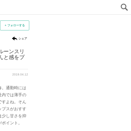
+ フォローする
シェア
ルーンスリ
通勤に♡ きれいめ盛り袖コーデ
ぴた
んと感をプ
トッ
元アパレルスタッフ
2017.07.09
mamiko
フ
ka
2019.04.12
きれいめなのに、どこかフェミニン。その秘密
ぴった
は盛り袖にありです。どんなにシンプルなコー
春。通勤時には
るっと
デでも、盛り袖を選ぶだけでおしゃれに見えま
社内では薄手の
トを合
すよ♪ 地味見えを防ぎたいときには必須のアイ
ですよね。そん
テムです。
ップスがおすす
は少し甘さを抑
元記事へ
ポイント。
