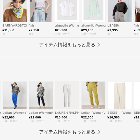
BARNYARDSTORM
fifth
allureville (Women)/アルアバイル
allureville (Women)/アルアバイル
LEPSIM
fifth
¥11,550
¥2,750
¥25,300
¥23,100
¥1,995
¥5,
.st
fifth
三越・伊勢丹
三越・伊勢丹
.st
fifth
アイテム情報をもっと見る
men)/ブールジュ
Leilian (Women)/レリアン
Leilian (Women)/レリアン
LAUREN RALPH LAUREN (Women)/ローレン ラルフ ロー
Leilian (Women)/レリアン
BEIGE， (Women)/
BE
¥22,000
¥22,000
¥15,400
¥22,000
¥16,500
¥16
三越・伊勢丹
三越・伊勢丹
三越・伊勢丹
三越・伊勢丹
三越・伊勢丹
三越
アイテム情報をもっと見る