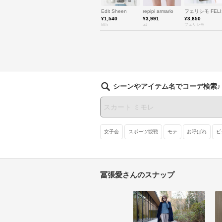
Edit Sheen
repipi armario
フェリシモ FELI
¥1,540
¥3,991
¥3,850
fifth
.st
フェリシモ
シーンやアイテム名でコーデ検索♪
女子会
スポーツ観戦
モテ
お呼ばれ
ビ
冨張愛さんのスナップ