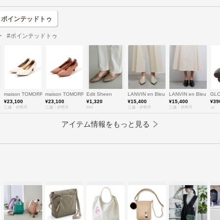
ー ポインテッドトゥ
ー
#ポインテッドトゥ
maison TOMORROWLAND/メゾン トゥモローランド
maison TOMORROWLAND/メゾン トゥモローランド
Edit Sheen
LANVIN en Bleu (Women)/ランバン オ
LANVIN en Bleu (
GL
¥23,100
¥23,100
¥1,320
¥15,400
¥15,400
¥39
三越・伊勢丹
三越・伊勢丹
fifth
三越・伊勢丹
三越・伊勢丹
.st
アイテム情報をもっと見る