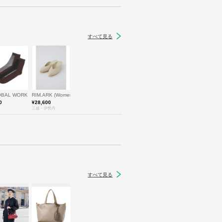
すべて見る
ン ブルー
Women)/ランバン オン ブルー
OBAL WORK
RIM.ARK (Women)/リムアーク
0
¥28,600
三越・伊勢丹
すべて見る