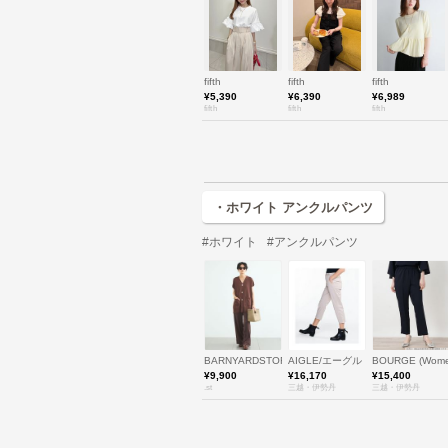
fifth
fifth
fifth
¥5,390
¥6,390
¥6,989
fifth
fifth
fifth
・ホワイト アンクルパンツ
#ホワイト
#アンクルパンツ
BARNYARDSTORM
AIGLE/エーグル
BOURGE (Wo
¥9,900
¥16,170
¥15,400
.st
三越・伊勢丹
三越・伊勢丹