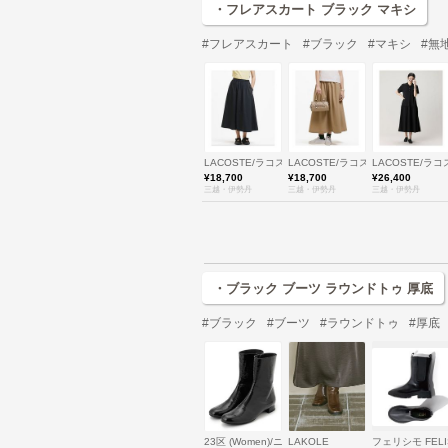
・フレアスカート ブラック マキシ
#フレアスカート
#ブラック
#マキシ
#無
LACOSTE/ラコステ
LACOSTE/ラコステ
LACOSTE/ラコ
¥18,700
¥18,700
¥26,400
三越・伊勢丹
三越・伊勢丹
三越・伊勢丹
・ブラック ブーツ ラウンドトゥ 厚底
#ブラック
#ブーツ
#ラウンドトゥ
#厚底
23区 (Women)/ニジュウサンク
LAKOLE
フェリシモ FELI