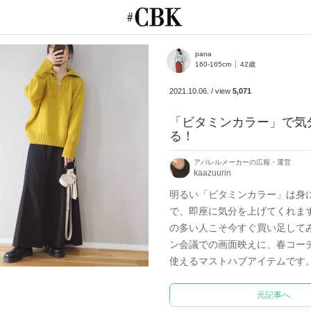
CUBKI
pana
160-165cm
42歳
2021.10.06.
/
view
5,071
「ビタミンカラー」で気
る！
アパレルメーカーの広報・運営
kaazuurin
明るい「ビタミンカラー」は身
で、即座に気分を上げてくれま
の多い人こそ今すぐ買い足してみ
ン会議での画面映えに、春コー
使えるマストハブアイテムです
元記事へ