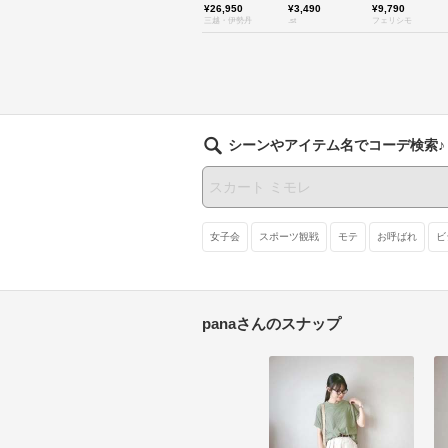
¥26,950
¥3,490
¥9,790
三越・伊勢丹
.st
フェリシモ
シーンやアイテム名でコーデ検索♪
女子会
スポーツ観戦
モテ
お呼ばれ
ビ
panaさんのスナップ