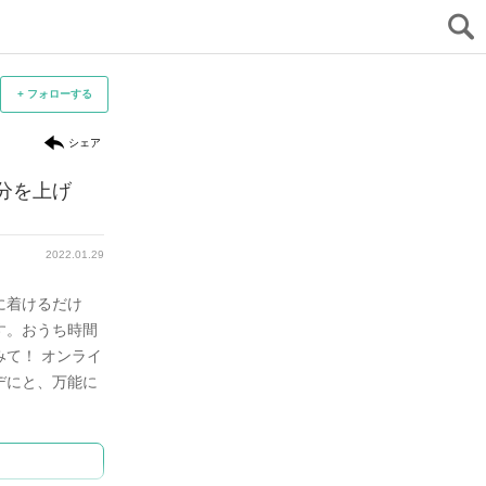
+ フォローする
シェア
分を上げ
冬コーデが華やぐ、きれい色ニット
一番ス
でセ
ファッションイラスト講師
2022.01.10
karibusa
2022.01.29
dv
冬コーデがパッと華やぐ「きれい色のニット」
に着けるだけ
まずは
もおすすめ。発色のいいカラーが顔まわりに映
す。おうち時間
してお
えて、肌色がグッとトーンアップします。

て！ オンライ
分ほど
デにと、万能に
年らし
コーデが派手見えしないよう、ボトムには控え
。
す。
めな基本カラーをチョイス。お目立ちなカラー
ニットを抑えつつ、さりげなく引き立てます。
