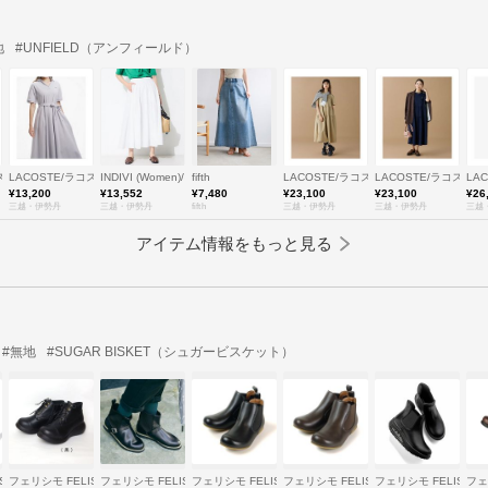
地
#UNFIELD（アンフィールド）
ステ
LACOSTE/ラコステ
INDIVI (Women)/インディヴィ
fifth
LACOSTE/ラコステ
LACOSTE/ラコステ
LA
¥13,200
¥13,552
¥7,480
¥23,100
¥23,100
¥26
三越・伊勢丹
三越・伊勢丹
fifth
三越・伊勢丹
三越・伊勢丹
三越
アイテム情報をもっと見る
#無地
#SUGAR BISKET（シュガービスケット）
SSIMO
フェリシモ FELISSIMO
フェリシモ FELISSIMO
フェリシモ FELISSIMO
フェリシモ FELISSIMO
フェリシモ FELISSIM
フェ