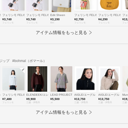
SSIMO
フェリシモ FELISSIMO
フェリシモ FELISSIMO
Edit Sheen
フェリシモ FELISSIMO
フェリシモ FELISSIM
フェ
¥3,740
¥3,740
¥3,190
¥2,750
¥4,290
¥13
フェリシモ
フェリシモ
fifth
フェリシモ
フェリシモ
フェ
アイテム情報をもっと見る
ジップ
#bohmal（ボマール）
men)/フィーニー
フェリシモ FELISSIMO
ELENDEEK/エレンディーク
LEAD PROJECT
AIGLE/エーグル
AIGLE/エーグル
Mu
¥7,480
¥9,900
¥5,500
¥13,750
¥13,750
¥19
フェリシモ
三越・伊勢丹
.st
三越・伊勢丹
三越・伊勢丹
三越
アイテム情報をもっと見る