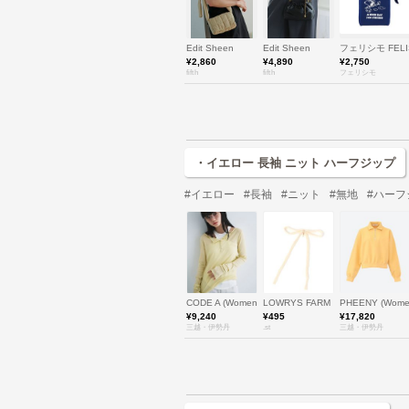
Edit Sheen
Edit Sheen
フェリシモ FELI
¥2,860
¥4,890
¥2,750
fifth
fifth
フェリシモ
・イエロー 長袖 ニット ハーフジップ
#イエロー
#長袖
#ニット
#無地
#ハーフ
CODE A (Women)/コードエー
LOWRYS FARM
PHEENY (Wo
¥9,240
¥495
¥17,820
三越・伊勢丹
.st
三越・伊勢丹