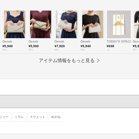
Deneb
Deneb
Deneb
Deneb
TODAY'S SPECIAL
Den
¥5,940
¥5,500
¥7,920
¥5,940
¥638
¥5,
fifth
fifth
fifth
fifth
.st
fifth
アイテム情報をもっと見る
ジュー
ミモレ
スウェット
めがね