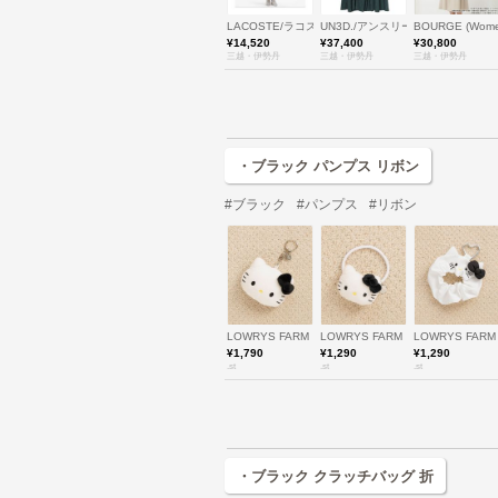
LACOSTE/ラコステ
UN3D./アンスリード
BOURGE (Wo
¥14,520
¥37,400
¥30,800
三越・伊勢丹
三越・伊勢丹
三越・伊勢丹
・ブラック パンプス リボン
#ブラック
#パンプス
#リボン
LOWRYS FARM
LOWRYS FARM
LOWRYS FARM
¥1,790
¥1,290
¥1,290
.st
.st
.st
・ブラック クラッチバッグ 折