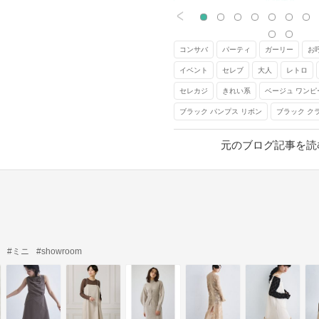
元記事へ
<
コンサバ
パーティ
ガーリー
お
イベント
セレブ
大人
レトロ
セレカジ
きれい系
ベージュ ワンピ
ブラック パンプス リボン
ブラック ク
元のブログ記事を読
#ミニ
#showroom