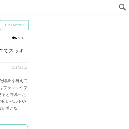
+ フォローする
シェア
クでスッキ
ハリのあるきれいめシャツワンピー
シンプ
スはウエストにメリハリをON
イン
ルト
ファッションイラスト講師
2017.10.16
2017.10.11
karibusa
フ
ka
た印象を与えて
体型カバーに最適なハリとボリュームのあるシ
サッシ
はブラックやブ
ャツワンピース。ベルトを合わせてウエストに
め。デ
せると野暮った
メリハリをつけることで、きれいめなお呼ばれ
ンプル
の広いベルトや
コーデに仕上げましょう♪
ぽい着こなし
元記事へ