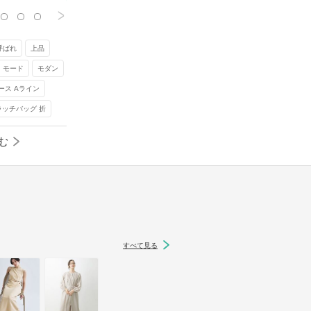
>
呼ばれ
上品
モード
モダン
ース Aライン
ラッチバッグ 折
む
すべて見る