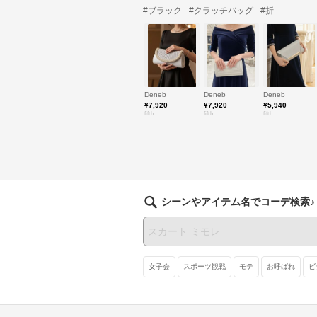
#ブラック
#クラッチバッグ
#折
Deneb
Deneb
Deneb
¥7,920
¥7,920
¥5,940
fifth
fifth
fifth
シーンやアイテム名でコーデ検索♪
女子会
スポーツ観戦
モテ
お呼ばれ
ビ