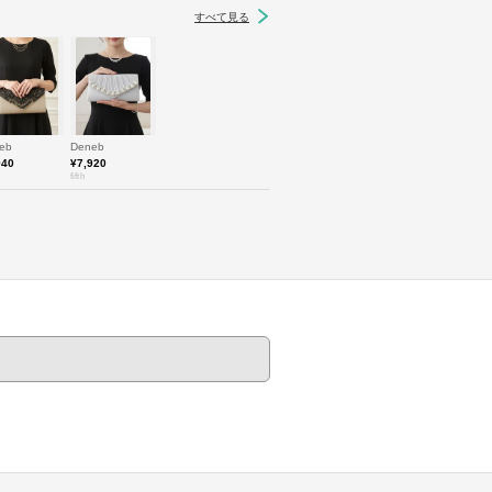
すべて見る
eb
Deneb
940
¥7,920
fifth