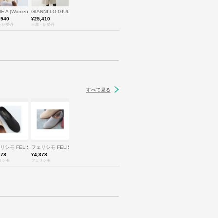
コードエー
DE A (Women)/コードエー
GIANNI LO GIUDICE(Women/小さいサイズ)/ジャンニロジュディチェ
,940
¥25,410
・伊勢丹
三越・伊勢丹
すべて見る
O
リシモ FELISSIMO
フェリシモ FELISSIMO
378
¥4,378
リシモ
フェリシモ