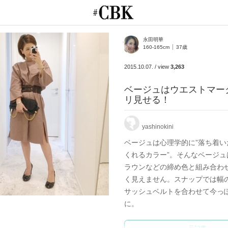
CUBKI
永田明華
160-165cm
37歳
2015.10.07.
/
view
3,263
ベージュはウエストマー
リ見せる！
yashinokini
ベージュは心理学的に”落ち着い
くれるカラー”。そんなベージュ
ラウンなどの締め色と組み合わ
く見えません。スナップでは幅
サッシュベルトを合わせて今っ
に。