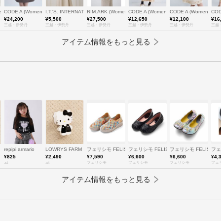
men)/ブールジュ
CODE A (Women)/コードエー
I.T.'S. INTERNATIONAL (Women)/イッツインターナショナル
RIM.ARK (Women)/リムアーク
CODE A (Women)/コードエー
CODE A (Women)/
CO
¥24,200
¥5,500
¥27,500
¥12,650
¥12,100
¥16
三越・伊勢丹
三越・伊勢丹
三越・伊勢丹
三越・伊勢丹
三越・伊勢丹
三越
アイテム情報をもっと見る
repipi armario
LOWRYS FARM
フェリシモ FELISSIMO
フェリシモ FELISSIMO
フェリシモ FELISSIM
フェ
¥825
¥2,490
¥7,590
¥6,600
¥6,600
¥4,
.st
.st
フェリシモ
フェリシモ
フェリシモ
フェ
アイテム情報をもっと見る