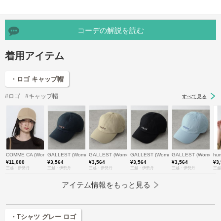
コーデの解説を読む
着用アイテム
・ロゴ キャップ帽
#ロゴ
#キャップ帽
すべて見る
COMME CA (Women)/コムサ
GALLEST (Women)/ギャレスト
GALLEST (Women)/ギャレスト
GALLEST (Women)/ギャレスト
GALLEST (Women
hu
¥11,000
¥3,564
¥3,564
¥3,564
¥3,564
¥3
三越・伊勢丹
三越・伊勢丹
三越・伊勢丹
三越・伊勢丹
三越・伊勢丹
三越
アイテム情報をもっと見る
・Tシャツ グレー ロゴ