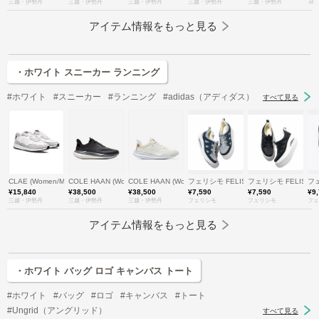
三越・伊勢丹
三越・伊勢丹
三越・伊勢丹
三越・伊勢丹
三越・伊勢丹
.st
アイテム情報をもっと見る
・ホワイト スニーカー ランニング
#ホワイト
#スニーカー
#ランニング
#adidas（アディダス）
すべて見る
CLAE (Women/Men)/クレイ
COLE HAAN (Women)/コール ハーン
COLE HAAN (Women)/コール ハーン
フェリシモ FELISSIMO
フェリシモ FELISSI
フェ
¥15,840
¥38,500
¥38,500
¥7,590
¥7,590
¥9
三越・伊勢丹
三越・伊勢丹
三越・伊勢丹
フェリシモ
フェリシモ
フェ
アイテム情報をもっと見る
・ホワイト バッグ ロゴ キャンバス トート
#ホワイト
#バッグ
#ロゴ
#キャンバス
#トート
#Ungrid（アングリッド）
すべて見る