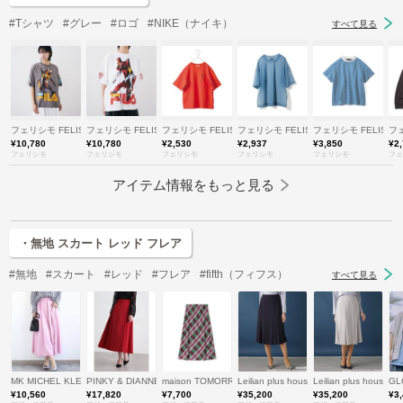
#Tシャツ
#グレー
#ロゴ
#NIKE（ナイキ）
すべて見る
フェリシモ FELISSIMO
フェリシモ FELISSIMO
フェリシモ FELISSIMO
フェリシモ FELISSIMO
フェリシモ FELISSI
フェ
¥10,780
¥10,780
¥2,530
¥2,937
¥3,850
¥2
フェリシモ
フェリシモ
フェリシモ
フェリシモ
フェリシモ
フェ
アイテム情報をもっと見る
・無地 スカート レッド フレア
#無地
#スカート
#レッド
#フレア
#fifth（フィフス）
すべて見る
MK MICHEL KLEIN (Women)/エムケーミッシェルクラン
PINKY & DIANNE/ピンキーアンドダイアン
maison TOMORROWLAND/メゾン トゥモローランド
Leilian plus house (Women/大
Leilian plus ho
GL
¥10,560
¥17,820
¥7,700
¥35,200
¥35,200
¥3