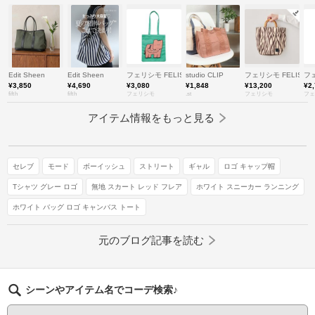
Edit Sheen
Edit Sheen
フェリシモ FELISSIMO
studio CLIP
フェリシモ FELISSI
フェ
¥3,850
¥4,690
¥3,080
¥1,848
¥13,200
¥2
fifth
fifth
フェリシモ
.st
フェリシモ
フェ
アイテム情報をもっと見る
セレブ
モード
ボーイッシュ
ストリート
ギャル
ロゴ キャップ帽
Tシャツ グレー ロゴ
無地 スカート レッド フレア
ホワイト スニーカー ランニング
ホワイト バッグ ロゴ キャンバス トート
元のブログ記事を読む
シーンやアイテム名でコーデ検索♪