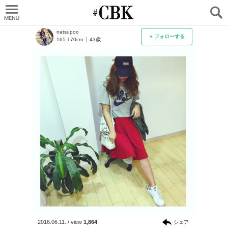
CUBKI
natsupoo
+ フォローする
165-170cm
43歳
2016.06.11.
/
view
1,864
シェア