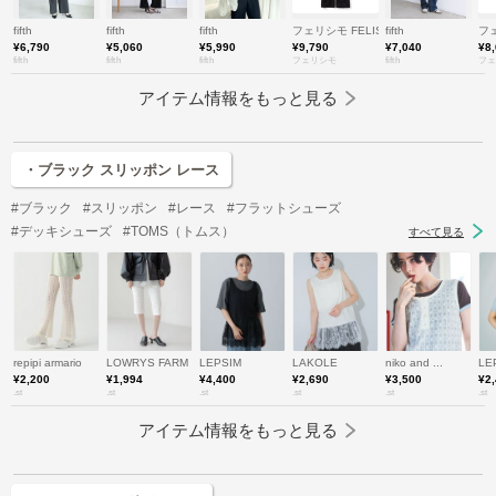
fifth
fifth
fifth
フェリシモ FELISSIMO
fifth
フェ
¥6,790
¥5,060
¥5,990
¥9,790
¥7,040
¥8
fifth
fifth
fifth
フェリシモ
fifth
フェ
アイテム情報をもっと見る
・ブラック スリッポン レース
#ブラック
#スリッポン
#レース
#フラットシューズ
#デッキシューズ
#TOMS（トムス）
すべて見る
repipi armario
LOWRYS FARM
LEPSIM
LAKOLE
niko and ...
LE
¥2,200
¥1,994
¥4,400
¥2,690
¥3,500
¥2
.st
.st
.st
.st
.st
.st
アイテム情報をもっと見る