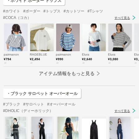
・ホワイト ボーダー トップス
#ホワイト
#ボーダー
#トップス
#カットソー
#Tシャツ
#COCA（コカ）
すべて見る
pairmanon
RAGEBLUE
pairmanon
Elura
Elura
Elu
¥794
¥2,494
¥990
¥2,640
¥3,080
¥3
.st
.st
.st
.st
.st
.st
アイテム情報をもっと見る
・ブラック サロペット オーバーオール
#ブラック
#サロペット
#オーバーオール
#DHOLIC（ディーホリック）
すべて見る