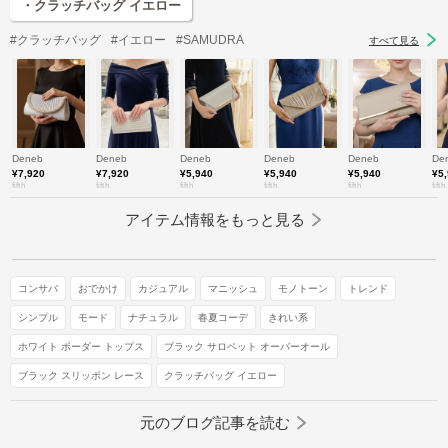
・クラッチバッグ イエロー
#クラッチバッグ
#イエロー
#SAMUDRA
すべて見る
Deneb
Deneb
Deneb
Deneb
Deneb
De
¥7,920
¥7,920
¥5,940
¥5,940
¥5,940
¥5
fifth
fifth
fifth
fifth
fifth
fifth
アイテム情報をもっと見る
コンサバ
おでかけ
カジュアル
マニッシュ
モノトーン
トレンド
シンプル
モード
ナチュラル
春夏コーデ
きれい系
ホワイト ボーダー トップス
ブラック サロペット オーバーオール
ブラック スリッポン レース
クラッチバッグ イエロー
元のブログ記事を読む