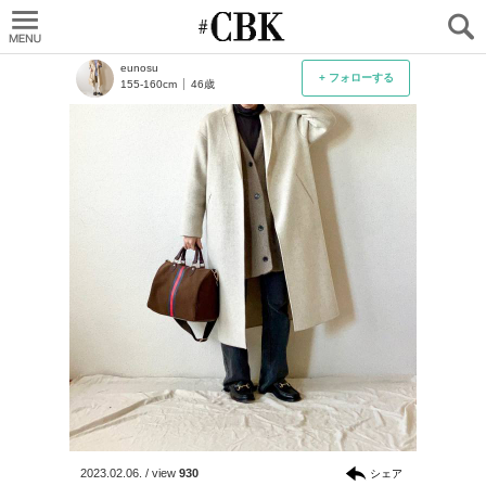
CUBKI
eunosu
+ フォローする
155-160cm
46歳
2023.02.06.
/
view
930
シェア