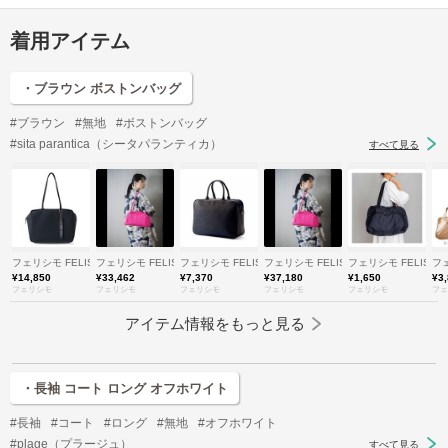
着用アイテム
・ブラウン ボストンバッグ
#ブラウン
#無地
#ボストンバッグ
#sita parantica（シータパランティカ）
すべて見る
フェリシモ FELISSIMO
フェリシモ FELISSIMO
フェリシモ FELISSIMO
フェリシモ FELISSIMO
フェリシモ FELISSI
フェ
¥14,850
¥33,462
¥7,370
¥37,180
¥1,650
¥3
フェリシモ
フェリシモ
フェリシモ
フェリシモ
フェリシモ
フェ
アイテム情報をもっと見る
・長袖 コート ロング オフホワイト
#長袖
#コート
#ロング
#無地
#オフホワイト
#plage（プラージュ）
すべて見る