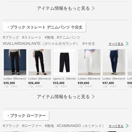
アイテム情報をもっと見る
・ブラック ストレート デニムパンツ 十分丈
#ブラック
#ストレート
#無地
#デニムパンツ
#GALLARDAGALANTE（ガリャルダガランテ）
#十分丈
すべて見る
Leilian (Women)/レリアン
Leilian (Women)/レリアン
agnes b. (Women)/アニエスベー
Leilian (Women)/レリアン
Leilian (Women)/レ
Le
¥25,300
¥26,400
¥15,400
¥39,600
¥37,400
¥2
三越・伊勢丹
三越・伊勢丹
三越・伊勢丹
三越・伊勢丹
三越・伊勢丹
三越
アイテム情報をもっと見る
・ブラック ローファー
#ブラック
#ローファー
#無地
#CAMINANDO（カミナンド）
すべて見る