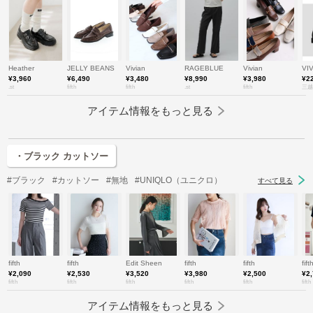
Heather
JELLY BEANS
Vivian
RAGEBLUE
Vivian
VI
¥3,960
¥6,490
¥3,480
¥8,990
¥3,980
¥2
.st
fifth
fifth
.st
fifth
三越
アイテム情報をもっと見る
・ブラック カットソー
#ブラック
#カットソー
#無地
#UNIQLO（ユニクロ）
すべて見る
fifth
fifth
Edit Sheen
fifth
fifth
fift
¥2,090
¥2,530
¥3,520
¥3,980
¥2,500
¥2
fifth
fifth
fifth
fifth
fifth
fifth
アイテム情報をもっと見る