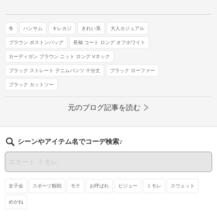
冬
ハンサム
キレカジ
きれい系
大人カジュアル
ブラウン ボストンバッグ
長袖 コート ロング オフホワイト
カーディガン ブラウン ニット ロング Vネック
ブラック ストレート デニムパンツ 十分丈
ブラック ローファー
ブラック カットソー
元のブログ記事を読む
シーンやアイテム名でコーデ検索♪
女子会
スポーツ観戦
モテ
お呼ばれ
ビジュー
ミモレ
スウェット
めがね