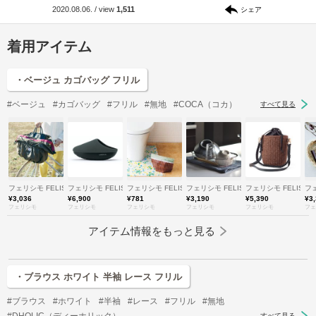
2020.08.06.
/
view
1,511
シェア
着用アイテム
・ベージュ カゴバッグ フリル
#ベージュ
#カゴバッグ
#フリル
#無地
#COCA（コカ）
すべて見る
フェリシモ FELISSIMO
フェリシモ FELISSIMO
フェリシモ FELISSIMO
フェリシモ FELISSIMO
フェリシモ FELISSI
フェ
¥3,036
¥6,900
¥781
¥3,190
¥5,390
¥3
フェリシモ
フェリシモ
フェリシモ
フェリシモ
フェリシモ
フェ
アイテム情報をもっと見る
・ブラウス ホワイト 半袖 レース フリル
#ブラウス
#ホワイト
#半袖
#レース
#フリル
#無地
#DHOLIC（ディーホリック）
すべて見る