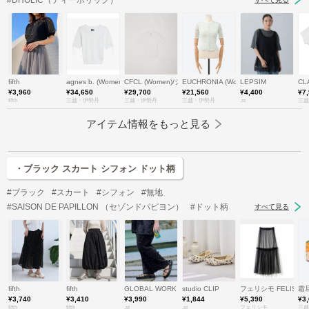
fifth
agnes b. (Women)/アニエスベー
CFCL (Women)/シーエフシーエル
EUCHRONIA (Women)/ユークロニア
LEPSIM
CL
¥3,960
¥34,650
¥29,700
¥21,560
¥4,400
¥7
fifth
三越・伊勢丹
三越・伊勢丹
三越・伊勢丹
.st
三越
アイテム情報をもっと見る
・ブラック スカート シフォン ドット柄
#ブラック
#スカート
#シフォン
#無地
#SAISON DE PAPILLON （セゾンドパピヨン）
#ドット柄
すべて見る
fifth
fifth
GLOBAL WORK
studio CLIP
フェリシモ FELISSI
霜
¥3,740
¥3,410
¥3,990
¥1,844
¥5,390
¥3
fifth
fifth
.st
.st
フェリシモ
三越