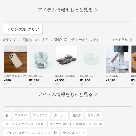
アイテム情報をもっと見る
・サンダル クリア
#サンダル
#無地
#クリア
#DHOLIC（ディーホリック）
すべて見る
LOWRYS FARM
studio CLIP
JELLY BEANS
studio CLIP
LAKOLE
apa
¥880
¥2,970
¥4,950
¥1,100
¥1,100
¥3
.st
.st
fifth
.st
.st
.st
アイテム情報をもっと見る
夏
コンサバ
フェミニン
ガーリー
お姉系
きれい系
ベージュ カゴバッグ フリル
ブラウス ホワイト 半袖 レース フリル
ブラック スカート シフォン ドット柄
サンダル クリア