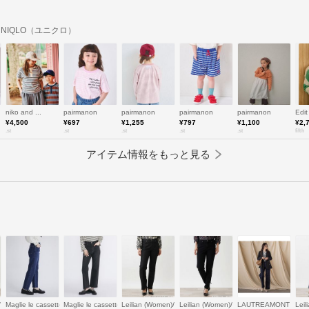
UNIQLO（ユニクロ）
niko and ...
pairmanon
pairmanon
pairmanon
pairmanon
Edi
¥4,500
¥697
¥1,255
¥797
¥1,100
¥2,
.st
.st
.st
.st
.st
fifth
アイテム情報をもっと見る
en)/レリアン
Maglie le cassetto (Women)/マーリエ ル カセット
Maglie le cassetto (Women)/マーリエ ル カセット
Leilian (Women)/レリアン
Leilian (Women)/レリアン
LAUTREAMONT (W
Lei