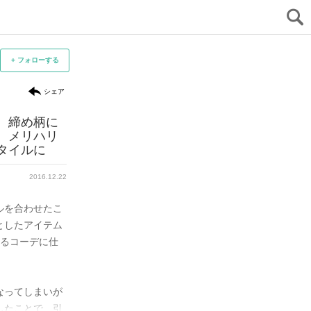
+ フォローする
シェア
、締め柄に
オーバーサイズなコーデでリラクシ
ゆるさ
、メリハリ
ーな“ゆるカジ”♪
に見
タイルに
元アパレルデザイナー、ファッションプランナー
元
2016.05.29
ロザリンダ
ma
2016.12.22
大人女子の休日はリラックスしたい、ゴロゴロ
ゆるい
ルを合わせたこ
したい！

＆素材
としたアイテム
でもお天気が良いので、おでかけもしたい！

ロング
ゆるコーデに仕
そんなあなたにピッタリなのが“ゆるゆるカジュ
るカジ
アル”です。

たまに
オーバーサイズのボーダートップスとワイドパ
で休日
なってしまいが
ンツのマリンスタイル。

かもし
したことで、引