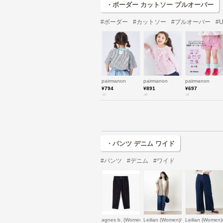
・ボーダー カットソー プルオーバー
#ボーダー
#カットソー
#プルオーバー
#
pairmanon
pairmanon
pairmanon
¥794
¥891
¥697
.st
.st
.st
・パンツ デニム ワイド
#パンツ
#デニム
#ワイド
agnes b. (Women)/アニエスベー
Leilian (Women)/レリアン
Leilian (Wom