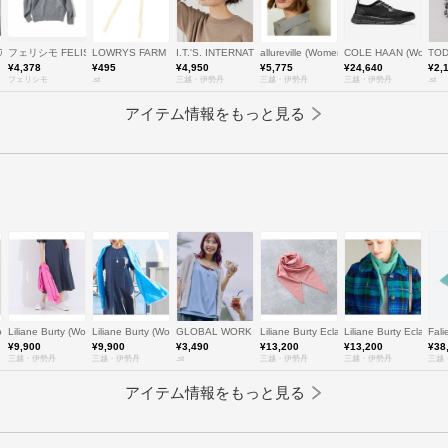
ィションズ
ions/アラン・トラディションズ
フェリシモ FELISSIMO
LOWRYS FARM
I.T.'S. INTERNATIONAL (Women)/イッツインターナショナ
allureville (Women)/アルアバイル
COLE HAAN (Wome
TOD
¥4,378
¥495
¥4,950
¥5,775
¥24,640
¥2,
フェリシモ
.st
三越・伊勢丹
三越・伊勢丹
三越・伊勢丹
.st
アイテム情報をもっと見る
ty (Women/大きいサイズ)/リリアン ビューティ
Liliane Burty (Women/大きいサイズ)/リリアン ビューティ
Liliane Burty (Women/大きいサイズ)/リリアン ビューティ
GLOBAL WORK
Liliane Burty Eclat (Women/小
Liliane Burty E
Fal
¥9,900
¥9,900
¥3,490
¥13,200
¥13,200
¥38
三越・伊勢丹
三越・伊勢丹
.st
三越・伊勢丹
三越・伊勢丹
三越
アイテム情報をもっと見る