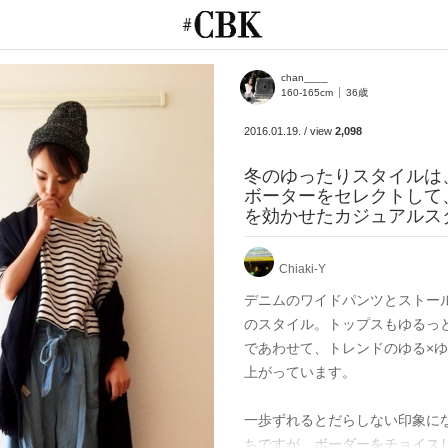
CUBKI
chan____
160-165cm
36歳
2016.01.19.
/
view
2,098
冬のゆったりスタイルは
ボーターをセレクトして
を効かせたカジュアルス
Chiaki-Y
デニムのワイドパンツとストー
のスタイル。トップスもゆるっ
であわせて、トレンドのゆる×
上がっています。

一歩ずれるとだらしない印象に
ちですが、ボーダーをチョイス