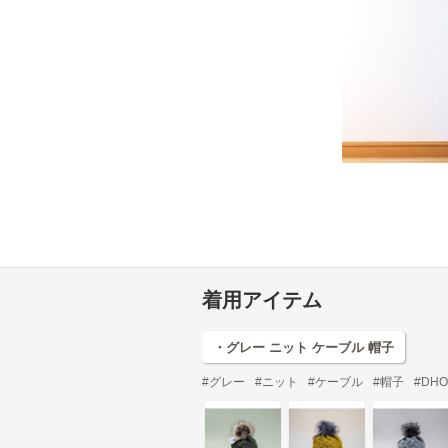
着用アイテム
・グレー ニット ケーブル 帽子
#グレー
#ニット
#ケーブル
#帽子
#DH