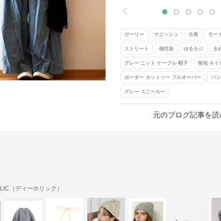
<
き締め効果が出て、今っぽいス
いますね。

ガーリー
マニッシュ
古着
モー
また、ニット帽を取り入れたこ
ストリート
個性派
ゆるカジ
き
ンド感が増しています。細かい
グレー ニット ケーブル 帽子
無地 ネイ
りのない、ゆる×ゆるスタイルで
ボーダー カットソー プルオーバー
パン
グレー スニーカー
元記事へ
元のブログ記事を読
OLIC（ディーホリック）