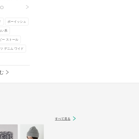
トレンドをキャッチしつつも、ゆったりとして
>
タイルになって
いるので体を締め付けません。

モデルさんのようにブラックのストールが全体
ド
ボーイッシュ
を引き締めていますね。

とで、よりトレ
春夏ならニット帽をキャップにチェンジしまし
れい系
ところにも抜か
ょう。
ビー ストール
す♪
ツ デニム ワイド
元記事へ
む
すべて見る