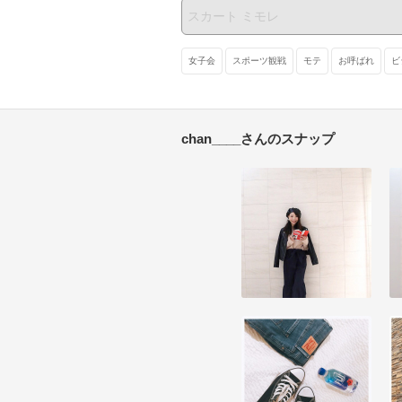
女子会
スポーツ観戦
モテ
お呼ばれ
ビ
chan____さんのスナップ