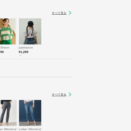
すべて見る
t Sheen
pairmanon
750
¥1,255
.st
すべて見る
omen)/ロートレアモン
lian (Women)/レリアン
Leilian (Women)/レリアン